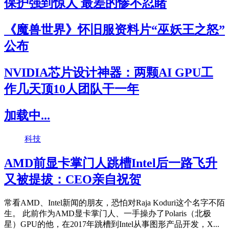
保护强到惊人 最差的惨不忍睹
《魔兽世界》怀旧服资料片“巫妖王之怒”
公布
NVIDIA芯片设计神器：两颗AI GPU工
作几天顶10人团队干一年
加载中...
科技
AMD前显卡掌门人跳槽Intel后一路飞升
又被提拔：CEO亲自祝贺
常看AMD、Intel新闻的朋友，恐怕对Raja Koduri这个名字不陌
生。 此前作为AMD显卡掌门人、一手操办了Polaris（北极
星）GPU的他，在2017年跳槽到Intel从事图形产品开发，X...