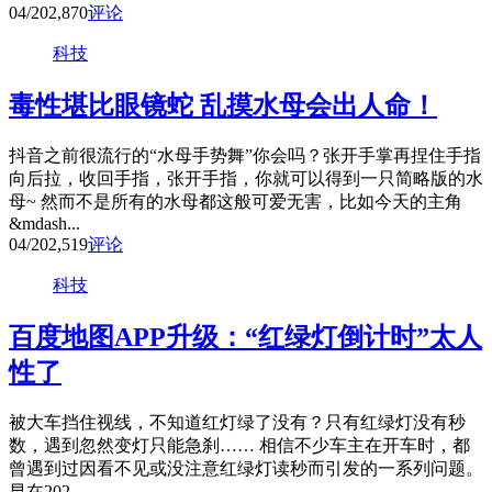
04/20
2,870
评论
科技
毒性堪比眼镜蛇 乱摸水母会出人命！
抖音之前很流行的“水母手势舞”你会吗？张开手掌再捏住手指
向后拉，收回手指，张开手指，你就可以得到一只简略版的水
母~ 然而不是所有的水母都这般可爱无害，比如今天的主角
&mdash...
04/20
2,519
评论
科技
百度地图APP升级：“红绿灯倒计时”太人
性了
被大车挡住视线，不知道红灯绿了没有？只有红绿灯没有秒
数，遇到忽然变灯只能急刹…… 相信不少车主在开车时，都
曾遇到过因看不见或没注意红绿灯读秒而引发的一系列问题。
早在202...