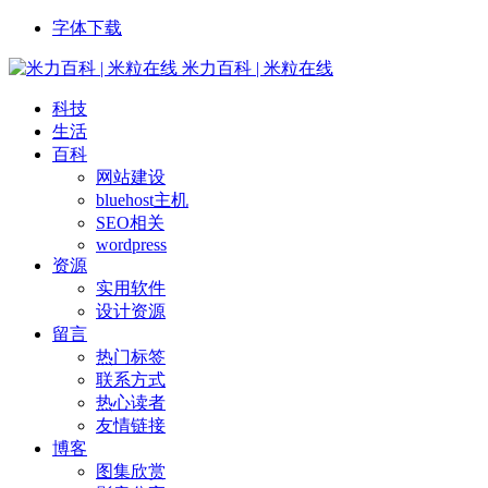
字体下载
米力百科 | 米粒在线
科技
生活
百科
网站建设
bluehost主机
SEO相关
wordpress
资源
实用软件
设计资源
留言
热门标签
联系方式
热心读者
友情链接
博客
图集欣赏