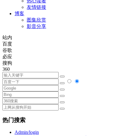
热心读者
友情链接
博客
图集欣赏
影音分享
站内
百度
谷歌
必应
搜狗
360
热门搜索
Admin/login