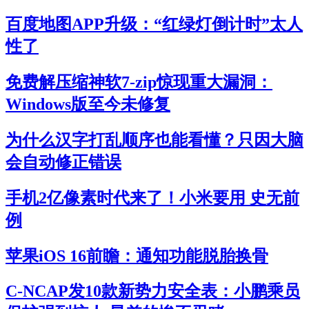
百度地图APP升级：“红绿灯倒计时”太人
性了
免费解压缩神软7-zip惊现重大漏洞：
Windows版至今未修复
为什么汉字打乱顺序也能看懂？只因大脑
会自动修正错误
手机2亿像素时代来了！小米要用 史无前
例
苹果iOS 16前瞻：通知功能脱胎换骨
C-NCAP发10款新势力安全表：小鹏乘员