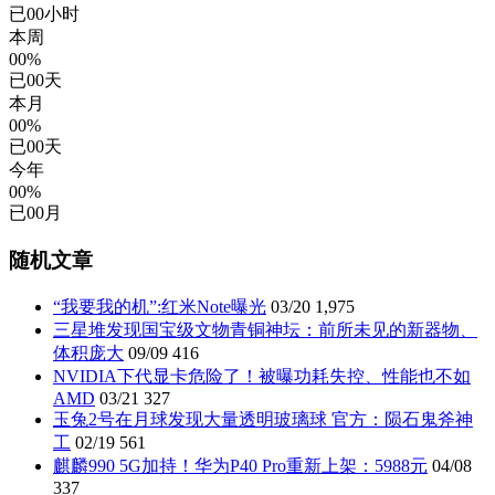
已
00
小时
本周
00%
已
00
天
本月
00%
已
00
天
今年
00%
已
00
月
随机文章
“我要我的机”:红米Note曝光
03/20
1,975
三星堆发现国宝级文物青铜神坛：前所未见的新器物、
体积庞大
09/09
416
NVIDIA下代显卡危险了！被曝功耗失控、性能也不如
AMD
03/21
327
玉兔2号在月球发现大量透明玻璃球 官方：陨石鬼斧神
工
02/19
561
麒麟990 5G加持！华为P40 Pro重新上架：5988元
04/08
337