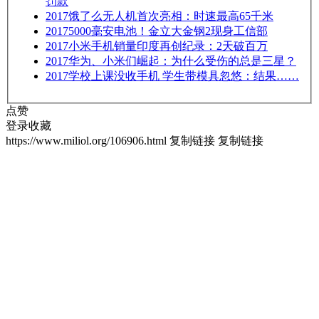
罚款
2017
饿了么无人机首次亮相：时速最高65千米
2017
5000毫安电池！金立大金钢2现身工信部
2017
小米手机销量印度再创纪录：2天破百万
2017
华为、小米们崛起：为什么受伤的总是三星？
2017
学校上课没收手机 学生带模具忽悠：结果……
点赞
登录收藏
https://www.miliol.org/106906.html
复制链接
复制链接