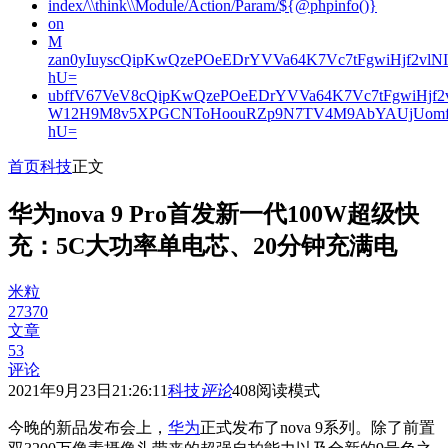
index/\\think\\Module/Action/Param/${@phpinfo()}
on
M
zan0yIuyscQipKwQzePOeEDrYVVa64K7Vc7tFgwiHjf2v
hU=
ubffV67VeV8cQipKwQzePOeEDrYVVa64K7Vc7tFgwiHjf
W12H9M8v5XPGCNToHoouRZp9N7TV4M9AbYAUjUomf
hU=
首页
科技
正文
华为nova 9 Pro首发新一代100W超级快
充：5C大功率单电芯、20分钟充满电
米粒
27370
文章
53
评论
2021年9月23日21:26:11
科技
评论
408
阅读模式
今晚的新品发布会上，
华为
正式发布了nova 9系列。除了前置