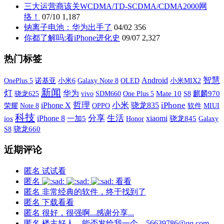
三大运营商该关WCDMA/TD-SCDMA/CDMA2000网
络！
07/10
1,187
钠离子电池：华为出手了
04/02
356
你都了解吗:看iPhone进化史
09/07
2,327
热门标签
智慧
Android
OnePlus 5
诺基亚
小米6
Galaxy Note 8
OLED
小米MIX2
新闻
灯
华为
vivo
SDM660
One Plus 5
Mate 10
S8
麒麟970
骁龙625
iPhone X
哲理
小米
iPhone
骁龙835
荣耀
OPPO
软件
MIUI
Note 8
科技
分享
生活
xiaomi
iPhone 8
ios
一加5
骁龙845
Galaxy
Honor
S8
骁龙660
近期评论
匿名
试试看
匿名
看看
匿名
非常经典的软件，终于找到了
匿名
下载看看
匿名
很好，很强啊...感谢分享...
匿名
楼主好人，能否发给我一个。56639786@qq.com