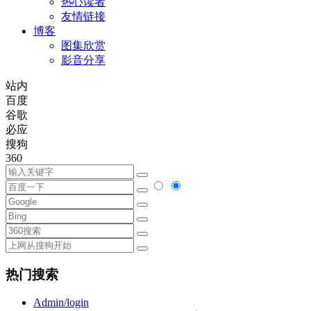
热心读者
友情链接
博客
图集欣赏
影音分享
站内
百度
谷歌
必应
搜狗
360
热门搜索
Admin/login