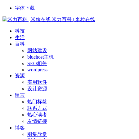
字体下载
米力百科 | 米粒在线
科技
生活
百科
网站建设
bluehost主机
SEO相关
wordpress
资源
实用软件
设计资源
留言
热门标签
联系方式
热心读者
友情链接
博客
图集欣赏