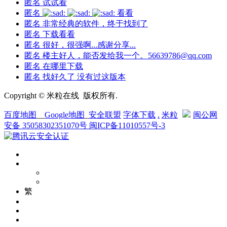
匿名
试试看
匿名
看看
匿名
非常经典的软件，终于找到了
匿名
下载看看
匿名
很好，很强啊...感谢分享...
匿名
楼主好人，能否发给我一个。56639786@qq.com
匿名
在哪里下载
匿名
找好久了 没有过这版本
Copyright © 米粒在线 版权所有.
百度地图
__
Google地图
_
安全联盟
字体下载
.
米粒
闽公网
安备 35058302351070号
闽ICP备11010557号-3
繁