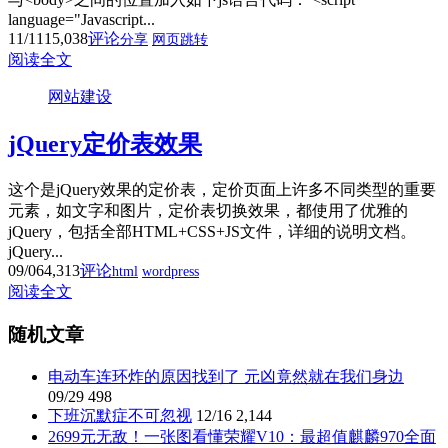
language="Javascript...
11/11
15,038
评论
分享
网页跳转
阅读全文
网站建设
jQuery定价表效果
这个是jQuery效果的定价表，定价页面上许多不同类型的重要
元素，如文字和图片，定价表切换效果，都使用了优雅的
jQuery，包括全部HTML+CSS+JS文件，详细的说明文档。
jQuery...
09/06
4,313
评论
html
wordpress
阅读全文
随机文章
电动车连环炸的原因找到了 元凶竟然就在我们身边
09/29
498
下班沉默症不可忽视
12/16
2,144
2699元无敌！一张图看懂荣耀V10：最超值麒麟970全面