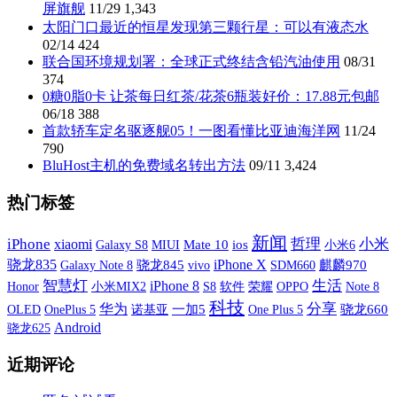
屏旗舰
11/29
1,343
太阳门口最近的恒星发现第三颗行星：可以有液态水
02/14
424
联合国环境规划署：全球正式终结含铅汽油使用
08/31
374
0糖0脂0卡 让茶每日红茶/花茶6瓶装好价：17.88元包邮
06/18
388
首款轿车定名驱逐舰05！一图看懂比亚迪海洋网
11/24
790
BluHost主机的免费域名转出方法
09/11
3,424
热门标签
新闻
iPhone
xiaomi
哲理
小米
Galaxy S8
MIUI
Mate 10
ios
小米6
iPhone X
骁龙835
Galaxy Note 8
骁龙845
vivo
SDM660
麒麟970
智慧灯
生活
iPhone 8
小米MIX2
S8
软件
荣耀
OPPO
Honor
Note 8
科技
分享
华为
OLED
OnePlus 5
诺基亚
一加5
One Plus 5
骁龙660
Android
骁龙625
近期评论