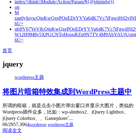
index/\\think\\Module/Action/Param/${@phpinfo()}
on
M
zan0yIuyscQipKwQzePOeEDrYVVa64K7Vc7tFgwiHjf2v
hU=
ubffV67VeV8cQipKwQzePOeEDrYVVa64K7Vc7tFgwiHjf
W12H9M8v5XPGCNToHoouRZp9N7TV4M9AbYAUjUomf
hU=
首页
jquery
wordpress主题
将图片暗箱特效集成到WordPress主题中
所谓的暗箱，就是点击小图片弹出窗口并显示大图片，类似的
Wordpress插件众多，比如：wp-slimbox2、jQuery Lightbox、
jQuery Colorbox、、Gameplorer`...
06/29
57,306
4
wordpress
wordpress主题
阅读全文