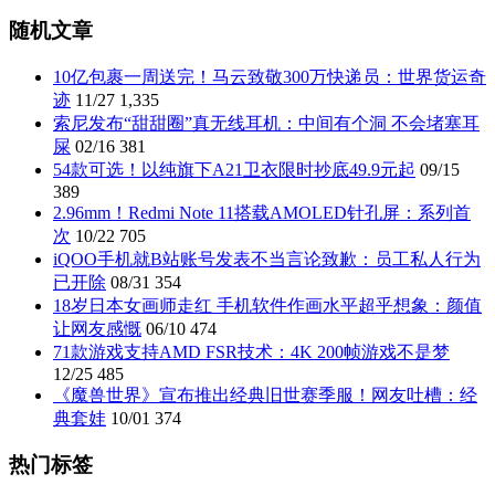
随机文章
10亿包裹一周送完！马云致敬300万快递员：世界货运奇
迹
11/27
1,335
索尼发布“甜甜圈”真无线耳机：中间有个洞 不会堵塞耳
屎
02/16
381
54款可选！以纯旗下A21卫衣限时抄底49.9元起
09/15
389
2.96mm！Redmi Note 11搭载AMOLED针孔屏：系列首
次
10/22
705
iQOO手机就B站账号发表不当言论致歉：员工私人行为
已开除
08/31
354
18岁日本女画师走红 手机软件作画水平超乎想象：颜值
让网友感慨
06/10
474
71款游戏支持AMD FSR技术：4K 200帧游戏不是梦
12/25
485
《魔兽世界》宣布推出经典旧世赛季服！网友吐槽：经
典套娃
10/01
374
热门标签