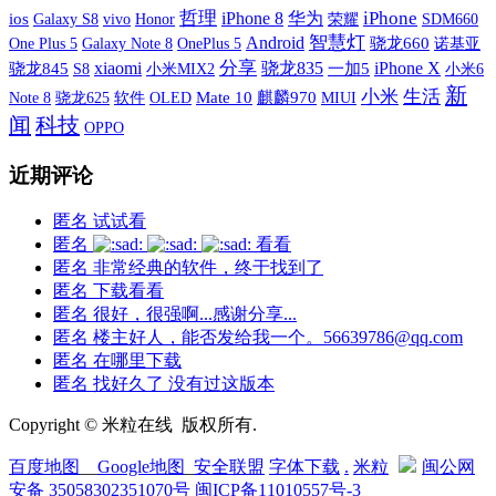
哲理
iPhone
iPhone 8
华为
ios
Galaxy S8
vivo
荣耀
SDM660
Honor
智慧灯
Android
One Plus 5
Galaxy Note 8
OnePlus 5
骁龙660
诺基亚
xiaomi
分享
iPhone X
骁龙835
骁龙845
S8
小米MIX2
一加5
小米6
新
小米
生活
软件
OLED
Mate 10
麒麟970
MIUI
Note 8
骁龙625
闻
科技
OPPO
近期评论
匿名
试试看
匿名
看看
匿名
非常经典的软件，终于找到了
匿名
下载看看
匿名
很好，很强啊...感谢分享...
匿名
楼主好人，能否发给我一个。56639786@qq.com
匿名
在哪里下载
匿名
找好久了 没有过这版本
Copyright © 米粒在线 版权所有.
百度地图
__
Google地图
_
安全联盟
字体下载
.
米粒
闽公网
安备 35058302351070号
闽ICP备11010557号-3