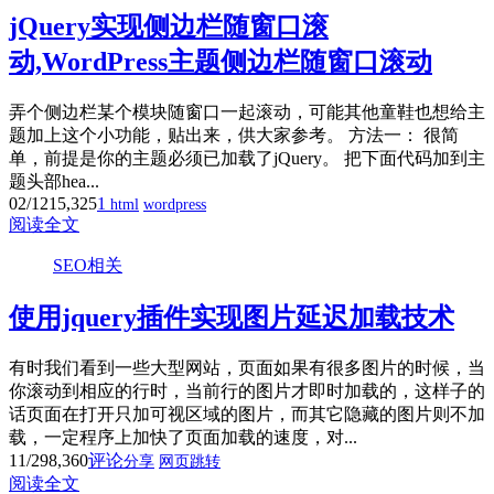
jQuery实现侧边栏随窗口滚
动,WordPress主题侧边栏随窗口滚动
弄个侧边栏某个模块随窗口一起滚动，可能其他童鞋也想给主
题加上这个小功能，贴出来，供大家参考。 方法一： 很简
单，前提是你的主题必须已加载了jQuery。 把下面代码加到主
题头部hea...
02/12
15,325
1
html
wordpress
阅读全文
SEO相关
使用jquery插件实现图片延迟加载技术
有时我们看到一些大型网站，页面如果有很多图片的时候，当
你滚动到相应的行时，当前行的图片才即时加载的，这样子的
话页面在打开只加可视区域的图片，而其它隐藏的图片则不加
载，一定程序上加快了页面加载的速度，对...
11/29
8,360
评论
分享
网页跳转
阅读全文