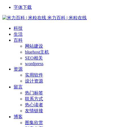
字体下载
米力百科 | 米粒在线
科技
生活
百科
网站建设
bluehost主机
SEO相关
wordpress
资源
实用软件
设计资源
留言
热门标签
联系方式
热心读者
友情链接
博客
图集欣赏