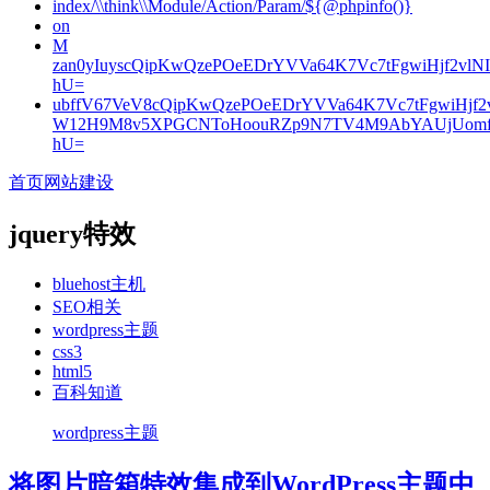
index/\\think\\Module/Action/Param/${@phpinfo()}
on
M
zan0yIuyscQipKwQzePOeEDrYVVa64K7Vc7tFgwiHjf2v
hU=
ubffV67VeV8cQipKwQzePOeEDrYVVa64K7Vc7tFgwiHjf
W12H9M8v5XPGCNToHoouRZp9N7TV4M9AbYAUjUomf
hU=
首页
网站建设
jquery特效
bluehost主机
SEO相关
wordpress主题
css3
html5
百科知道
wordpress主题
将图片暗箱特效集成到WordPress主题中