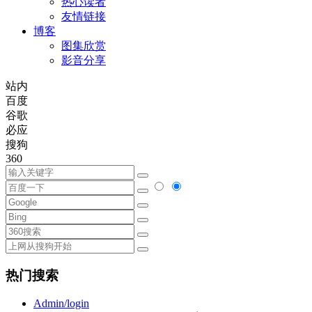
热心读者
友情链接
博客
图集欣赏
影音分享
站内
百度
谷歌
必应
搜狗
360
热门搜索
Admin/login