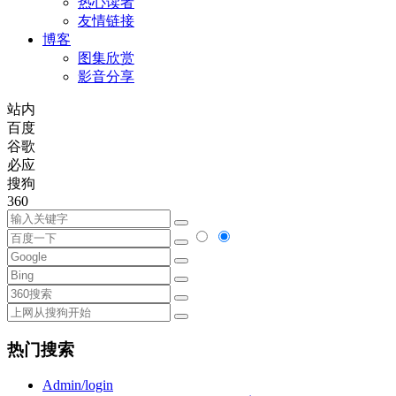
热心读者
友情链接
博客
图集欣赏
影音分享
站内
百度
谷歌
必应
搜狗
360
热门搜索
Admin/login