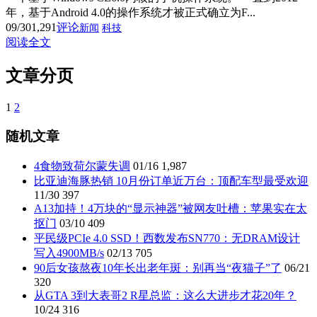
年，基于Android 4.0的操作系统才被正式确立为F...
09/30
1,291
评论
新闻
科技
阅读全文
文章分页
1
2
随机文章
4食物致荷尔蒙失调
01/16
1,987
比亚迪海豚热销 10月份订单近万台：顶配车型最受欢迎
11/30
397
A13加持！4万块的“显示神器”被网友吐槽：苹果实在太
抠门
03/10
409
平民级PCIe 4.0 SSD！西数发布SN770：无DRAM设计
写入4900MB/s
02/13
705
90后女孩熬夜10年长出老年斑：别再当“夜猫子”了
06/21
320
从GTA 3到大表哥2 R星总监：这么大进步才花20年？
10/24
316