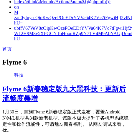
index/\\think\\Module/Action/Param/${@phpinfo()}
on
M
zan0yIuyscQipKwQzePOeEDrYVVa64K7Vc7tFgwiHjf2v
hU=
ubffV67VeV8cQipKwQzePOeEDrYVVa64K7Vc7tFgwiHjf
W12H9M8v5XPGCNToHoouRZp9N7TV4M9AbYAUjUomf
hU=
首页
Flyme 6
科技
Flyme 6新春稳定版九大黑科技：更新后
流畅度暴增
1月30日，魅族Flyme 6新春稳定版正式发布，覆盖Android
N/M/L机型共34款新老机型。该版本极大提升了各机型系统稳
定性和操作流畅性，可谓魅友新春福利。 从网友测试来看，
优...