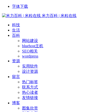
字体下载
米力百科 | 米粒在线
科技
生活
百科
网站建设
bluehost主机
SEO相关
wordpress
资源
实用软件
设计资源
留言
热门标签
联系方式
热心读者
友情链接
博客
图集欣赏