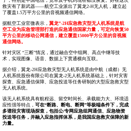
了，特别是中国电信，宽带及手机到现在都没恢复。好在这次
救灾有了新武器——航空工业派出了翼龙2-H无人机，建立起
了覆盖1.5万平方公里的音视频通信网络。
据航空工业官微表示，
翼龙”-2H应急救灾型无人机系统是航
空工业为应急管理部打造的应急通信国家力量，可定向恢复50
平方公里的移动公网通信，建立覆盖15000平方公里的音视频
通信网络。
针对灾区 “三断”情况，通过融合空中组网、高点中继等技
术，实现图像、语音、数据上下贯通横向互联。
据介绍，翼龙-2H应急救灾型无人机系统是由中航（成都）无
人机系统股份有限公司在翼龙-2无人机系统基础上，针对灾害
探查、应急通信保障、应急投送等任务研制的大型应急救灾型
无人机系统。
该无人机系统具有航程远、留空时间长、承载能力大、环境适
应性强等特点，
可在“断路、断电、断网”等极端条件下，完成
多谱段灾害现场探查，包括公/专网应急组网通信、应急物资
投送等任务，并融入应急指挥体系，是我国应急救灾保障的新
力量。