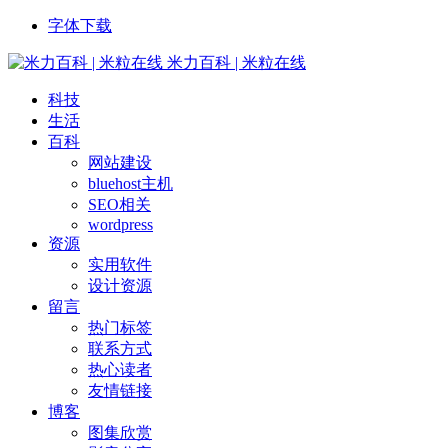
字体下载
米力百科 | 米粒在线
科技
生活
百科
网站建设
bluehost主机
SEO相关
wordpress
资源
实用软件
设计资源
留言
热门标签
联系方式
热心读者
友情链接
博客
图集欣赏