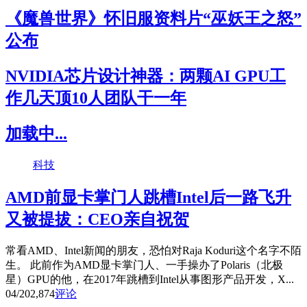
《魔兽世界》怀旧服资料片“巫妖王之怒”
公布
NVIDIA芯片设计神器：两颗AI GPU工
作几天顶10人团队干一年
加载中...
科技
AMD前显卡掌门人跳槽Intel后一路飞升
又被提拔：CEO亲自祝贺
常看AMD、Intel新闻的朋友，恐怕对Raja Koduri这个名字不陌
生。 此前作为AMD显卡掌门人、一手操办了Polaris（北极
星）GPU的他，在2017年跳槽到Intel从事图形产品开发，X...
04/20
2,874
评论