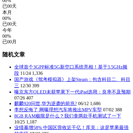
00%
已
00
天
本月
00%
已
00
天
今年
00%
已
00
月
随机文章
全球首个3GPP标准5G新空口系统亮相！基于3.5GHz频
段
11/24
1,336
国产游戏《驾考模拟器》上架Steam：包含科目二、科目
三
12/30
399
曝京东方OLED未获苹果下一代iPad选用：良率不及预期
07/26
407
麒麟920问世,华为逆袭的前兆?
06/12
1,686
李想反悔了 网曝理想汽车将推出MPV车型
07/02
388
8GB RAM极限是什么？我们拿两款手机测试了一下
10/25
1,187
业绩暴增58% 中国区营收近千亿！库克：这是苹果最强