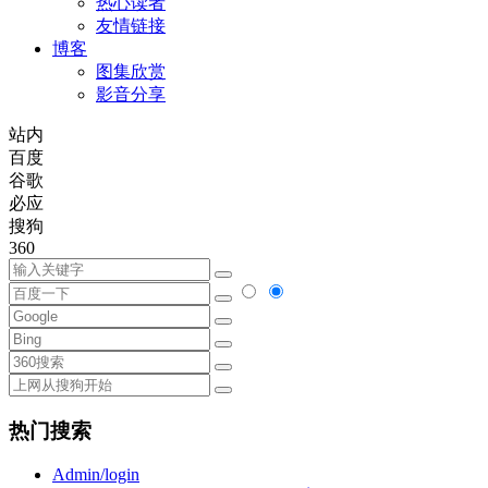
热心读者
友情链接
博客
图集欣赏
影音分享
站内
百度
谷歌
必应
搜狗
360
热门搜索
Admin/login