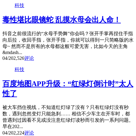
科技
毒性堪比眼镜蛇 乱摸水母会出人命！
抖音之前很流行的“水母手势舞”你会吗？张开手掌再捏住手指
向后拉，收回手指，张开手指，你就可以得到一只简略版的水
母~ 然而不是所有的水母都这般可爱无害，比如今天的主角
&mdash...
04/20
2,526
评论
科技
百度地图APP升级：“红绿灯倒计时”太人
性了
被大车挡住视线，不知道红灯绿了没有？只有红绿灯没有秒
数，遇到忽然变灯只能急刹…… 相信不少车主在开车时，都
曾遇到过因看不见或没注意红绿灯读秒而引发的一系列问题。
早在202...
04/20
2,224
评论