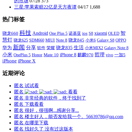
的市场
07/28
373
三星:苹果索赔22亿是天方夜谭
04/17
1,688
热门标签
科技
xiaomi
智
Android
骁龙660
One Plus 5
诺基亚
ios
S8
OLED
慧灯
SDM660
MIUI
骁龙845
小米6
Galaxy S8
OPPO
骁龙625
Note 8
新闻
分享
生活
华为
骁龙835
软件
荣耀
小米MIX2
Galaxy Note 8
小米
哲理
iPhone 8
OnePlus 5
Mate 10
麒麟970
vivo
一加5
Honor
iPhone
iPhone X
近期评论
匿名
试试看
匿名
看看
匿名
非常经典的软件，终于找到了
匿名
下载看看
匿名
很好，很强啊...感谢分享...
匿名
楼主好人，能否发给我一个。56639786@qq.com
匿名
在哪里下载
匿名
找好久了 没有过这版本