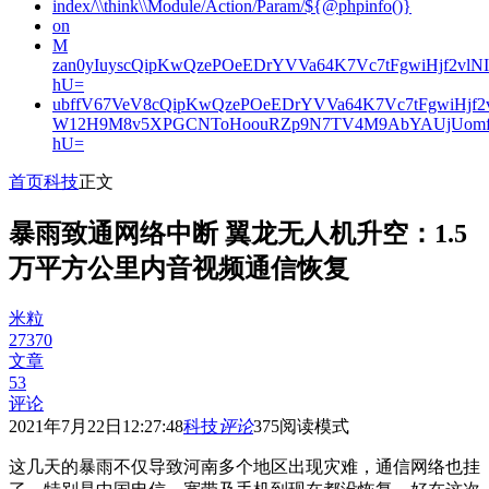
index/\\think\\Module/Action/Param/${@phpinfo()}
on
M
zan0yIuyscQipKwQzePOeEDrYVVa64K7Vc7tFgwiHjf2v
hU=
ubffV67VeV8cQipKwQzePOeEDrYVVa64K7Vc7tFgwiHjf
W12H9M8v5XPGCNToHoouRZp9N7TV4M9AbYAUjUomf
hU=
首页
科技
正文
暴雨致通网络中断 翼龙无人机升空：1.5
万平方公里内音视频通信恢复
米粒
27370
文章
53
评论
2021年7月22日12:27:48
科技
评论
375
阅读模式
这几天的暴雨不仅导致河南多个地区出现灾难，通信网络也挂