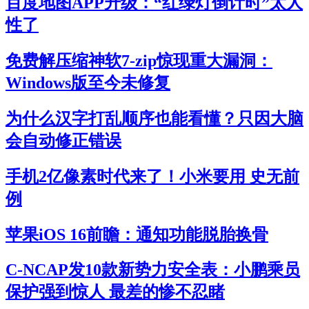
百度地图APP升级：“红绿灯倒计时”太人
性了
免费解压缩神软7-zip惊现重大漏洞：
Windows版至今未修复
为什么汉字打乱顺序也能看懂？只因大脑
会自动修正错误
手机2亿像素时代来了！小米要用 史无前
例
苹果iOS 16前瞻：通知功能脱胎换骨
C-NCAP发10款新势力安全表：小鹏乘员
保护强到惊人 最差的惨不忍睹