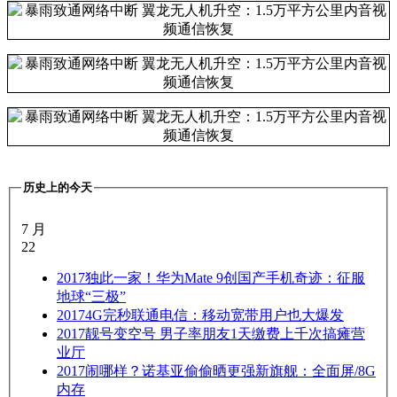
历史上的今天
7 月
22
2017
独此一家！华为Mate 9创国产手机奇迹：征服
地球“三极”
2017
4G完秒联通电信：移动宽带用户也大爆发
2017
靓号变空号 男子率朋友1天缴费上千次搞瘫营
业厅
2017
闹哪样？诺基亚偷偷晒更强新旗舰：全面屏/8G
内存