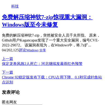
科技
免费解压缩神软7-zip惊现重大漏洞：
Windows版至今未修复
免费的解压缩神软7-zip，突然被安全人员千夫所指。 原来，
Github用户Kagancapar发现了一个重大安全漏洞，编号CVE-
2022-29072。 该漏洞表现为，在Windows中，将.7z扩...
04/20
2,125
评论
Windows
分享
上一篇
保定龙卷风致2人死亡：河北继续发暴雨红色预警
下一篇
Chrome 92稳定版发布下载：CPU占用下降、0.1秒完成钓鱼站
点识别
发表评论
匿名网友