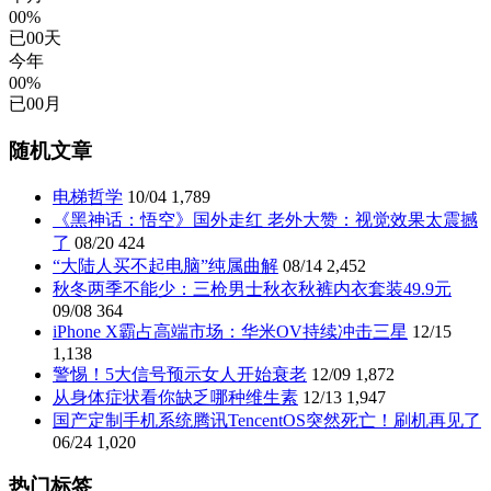
00%
已
00
天
今年
00%
已
00
月
随机文章
电梯哲学
10/04
1,789
《黑神话：悟空》国外走红 老外大赞：视觉效果太震撼
了
08/20
424
“大陆人买不起电脑”纯属曲解
08/14
2,452
秋冬两季不能少：三枪男士秋衣秋裤内衣套装49.9元
09/08
364
iPhone X霸占高端市场：华米OV持续冲击三星
12/15
1,138
警惕！5大信号预示女人开始衰老
12/09
1,872
从身体症状看你缺乏哪种维生素
12/13
1,947
国产定制手机系统腾讯TencentOS突然死亡！刷机再见了
06/24
1,020
热门标签