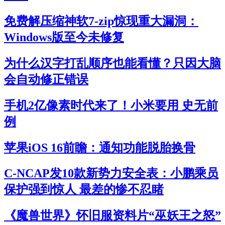
免费解压缩神软7-zip惊现重大漏洞：
Windows版至今未修复
为什么汉字打乱顺序也能看懂？只因大脑
会自动修正错误
手机2亿像素时代来了！小米要用 史无前
例
苹果iOS 16前瞻：通知功能脱胎换骨
C-NCAP发10款新势力安全表：小鹏乘员
保护强到惊人 最差的惨不忍睹
《魔兽世界》怀旧服资料片“巫妖王之怒”