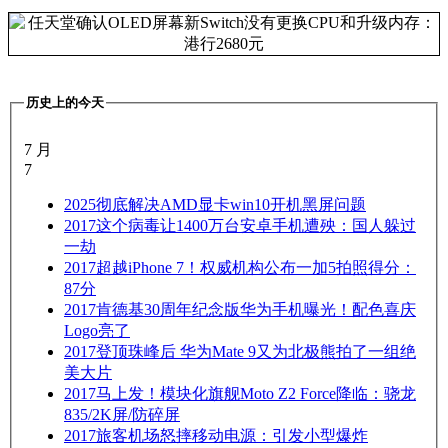
历史上的今天
7 月
7
2025
彻底解决AMD显卡win10开机黑屏问题
2017
这个病毒让1400万台安卓手机遭殃：国人躲过
一劫
2017
超越iPhone 7！权威机构公布一加5拍照得分：
87分
2017
肯德基30周年纪念版华为手机曝光！配色喜庆
Logo亮了
2017
登顶珠峰后 华为Mate 9又为北极熊拍了一组绝
美大片
2017
马上发！模块化旗舰Moto Z2 Force降临：骁龙
835/2K屏/防碎屏
2017
旅客机场怒摔移动电源：引发小型爆炸