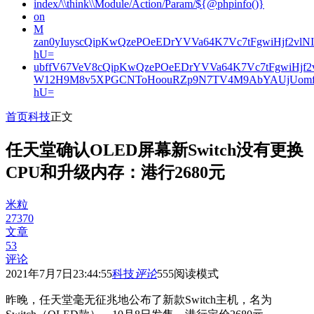
index/\\think\\Module/Action/Param/${@phpinfo()}
on
M
zan0yIuyscQipKwQzePOeEDrYVVa64K7Vc7tFgwiHjf2v
hU=
ubffV67VeV8cQipKwQzePOeEDrYVVa64K7Vc7tFgwiHjf
W12H9M8v5XPGCNToHoouRZp9N7TV4M9AbYAUjUomf
hU=
首页
科技
正文
任天堂确认OLED屏幕新Switch没有更换
CPU和升级内存：港行2680元
米粒
27370
文章
53
评论
2021年7月7日23:44:55
科技
评论
555
阅读模式
昨晚，任天堂毫无征兆地公布了新款Switch主机，名为