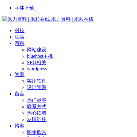
字体下载
米力百科 | 米粒在线
科技
生活
百科
网站建设
bluehost主机
SEO相关
wordpress
资源
实用软件
设计资源
留言
热门标签
联系方式
热心读者
友情链接
博客
图集欣赏