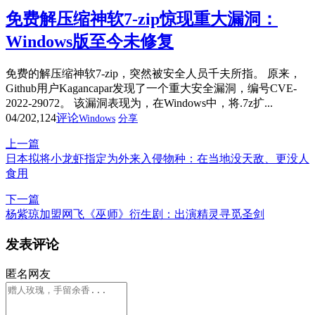
免费解压缩神软7-zip惊现重大漏洞：
Windows版至今未修复
免费的解压缩神软7-zip，突然被安全人员千夫所指。 原来，
Github用户Kagancapar发现了一个重大安全漏洞，编号CVE-
2022-29072。 该漏洞表现为，在Windows中，将.7z扩...
04/20
2,124
评论
Windows
分享
上一篇
日本拟将小龙虾指定为外来入侵物种：在当地没天敌、更没人
食用
下一篇
杨紫琼加盟网飞《巫师》衍生剧：出演精灵寻觅圣剑
发表评论
匿名网友