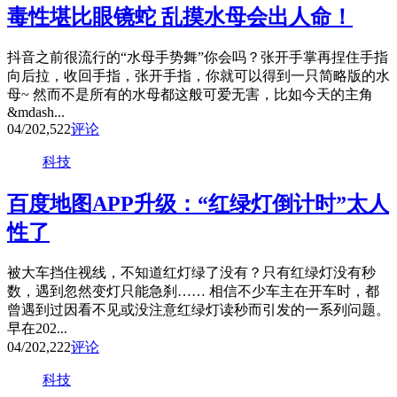
毒性堪比眼镜蛇 乱摸水母会出人命！
抖音之前很流行的“水母手势舞”你会吗？张开手掌再捏住手指
向后拉，收回手指，张开手指，你就可以得到一只简略版的水
母~ 然而不是所有的水母都这般可爱无害，比如今天的主角
&mdash...
04/20
2,522
评论
科技
百度地图APP升级：“红绿灯倒计时”太人
性了
被大车挡住视线，不知道红灯绿了没有？只有红绿灯没有秒
数，遇到忽然变灯只能急刹…… 相信不少车主在开车时，都
曾遇到过因看不见或没注意红绿灯读秒而引发的一系列问题。
早在202...
04/20
2,222
评论
科技