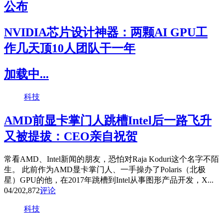
公布
NVIDIA芯片设计神器：两颗AI GPU工
作几天顶10人团队干一年
加载中...
科技
AMD前显卡掌门人跳槽Intel后一路飞升
又被提拔：CEO亲自祝贺
常看AMD、Intel新闻的朋友，恐怕对Raja Koduri这个名字不陌
生。 此前作为AMD显卡掌门人、一手操办了Polaris（北极
星）GPU的他，在2017年跳槽到Intel从事图形产品开发，X...
04/20
2,872
评论
科技