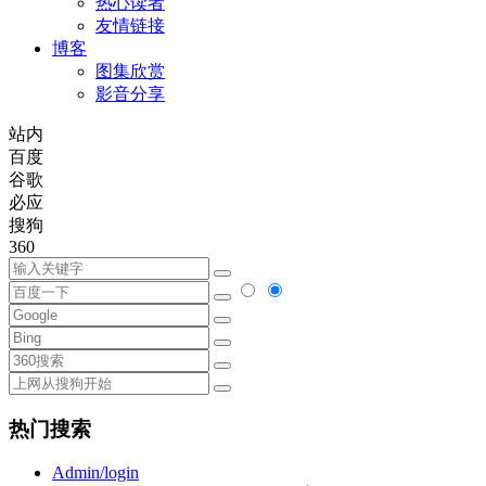
热心读者
友情链接
博客
图集欣赏
影音分享
站内
百度
谷歌
必应
搜狗
360
热门搜索
Admin/login