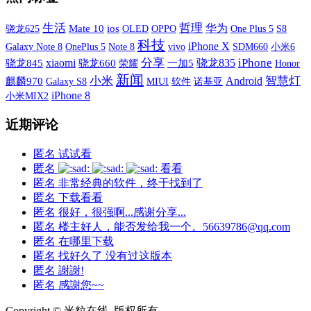
生活
哲理
华为
Mate 10
ios
OLED
OPPO
One Plus 5
S8
骁龙625
科技
iPhone X
Galaxy Note 8
OnePlus 5
vivo
SDM660
小米6
Note 8
xiaomi
分享
iPhone
骁龙835
骁龙845
骁龙660
荣耀
一加5
Honor
新闻
小米
智慧灯
Android
麒麟970
Galaxy S8
MIUI
软件
诺基亚
iPhone 8
小米MIX2
近期评论
匿名
试试看
匿名
看看
匿名
非常经典的软件，终于找到了
匿名
下载看看
匿名
很好，很强啊...感谢分享...
匿名
楼主好人，能否发给我一个。56639786@qq.com
匿名
在哪里下载
匿名
找好久了 没有过这版本
匿名
謝謝!
匿名
感謝您~~
Copyright © 米粒在线 版权所有.