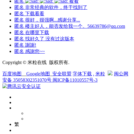
匿名
看看
匿名
非常经典的软件，终于找到了
匿名
下载看看
匿名
很好，很强啊...感谢分享...
匿名
楼主好人，能否发给我一个。56639786@qq.com
匿名
在哪里下载
匿名
找好久了 没有过这版本
匿名
謝謝!
匿名
感謝您~~
Copyright © 米粒在线 版权所有.
百度地图
__
Google地图
_
安全联盟
字体下载
.
米粒
闽公网
安备 35058302351070号
闽ICP备11010557号-3
繁