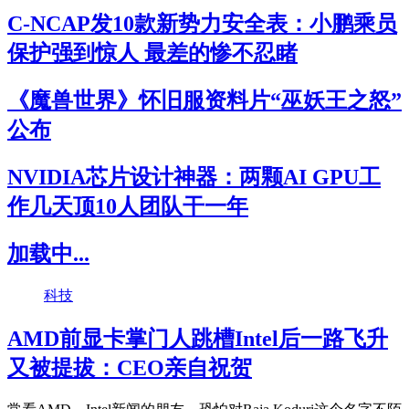
C-NCAP发10款新势力安全表：小鹏乘员
保护强到惊人 最差的惨不忍睹
《魔兽世界》怀旧服资料片“巫妖王之怒”
公布
NVIDIA芯片设计神器：两颗AI GPU工
作几天顶10人团队干一年
加载中...
科技
AMD前显卡掌门人跳槽Intel后一路飞升
又被提拔：CEO亲自祝贺