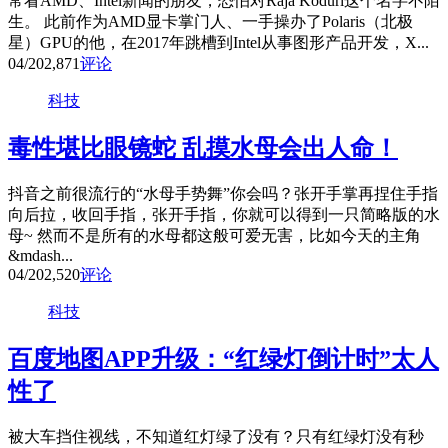
常看AMD、Intel新闻的朋友，恐怕对Raja Koduri这个名字不陌
生。 此前作为AMD显卡掌门人、一手操办了Polaris（北极
星）GPU的他，在2017年跳槽到Intel从事图形产品开发，X...
04/20
2,871
评论
科技
毒性堪比眼镜蛇 乱摸水母会出人命！
抖音之前很流行的“水母手势舞”你会吗？张开手掌再捏住手指
向后拉，收回手指，张开手指，你就可以得到一只简略版的水
母~ 然而不是所有的水母都这般可爱无害，比如今天的主角
&mdash...
04/20
2,520
评论
科技
百度地图APP升级：“红绿灯倒计时”太人
性了
被大车挡住视线，不知道红灯绿了没有？只有红绿灯没有秒