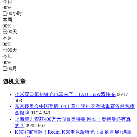
今日
00%
已
00
小时
本周
00%
已
00
天
本月
00%
已
00
天
今年
00%
已
00
月
随机文章
小米双口氮化镓充电器来了：1A1C 65W双快充
06/17
503
东京残奥会中国奖牌104！马佳李桂芝游泳重赛依然包揽
金银牌
01/14
349
上海警方查获400万元假冒奥特曼 网友：奥特曼还有真
的？
09/02
667
K50宇宙首款！Redmi K50电竞版曝光：高刷直屏+满血