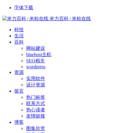
字体下载
米力百科 | 米粒在线
科技
生活
百科
网站建设
bluehost主机
SEO相关
wordpress
资源
实用软件
设计资源
留言
热门标签
联系方式
热心读者
友情链接
博客
图集欣赏