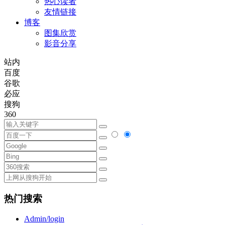
热心读者
友情链接
博客
图集欣赏
影音分享
站内
百度
谷歌
必应
搜狗
360
热门搜索
Admin/login