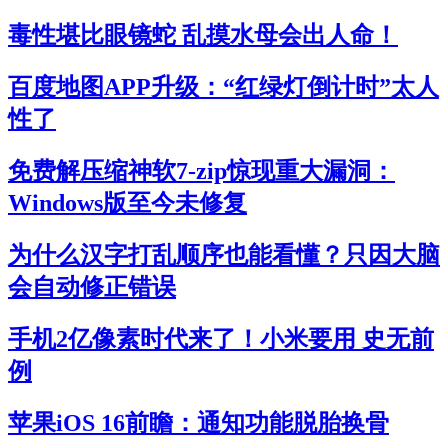
毒性堪比眼镜蛇 乱摸水母会出人命！
百度地图APP升级：“红绿灯倒计时”太人
性了
免费解压缩神软7-zip惊现重大漏洞：
Windows版至今未修复
为什么汉字打乱顺序也能看懂？只因大脑
会自动修正错误
手机2亿像素时代来了！小米要用 史无前
例
苹果iOS 16前瞻：通知功能脱胎换骨