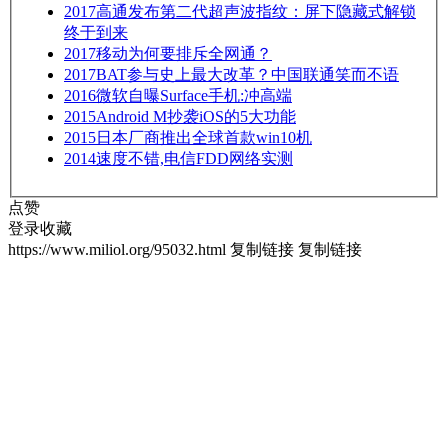
2017
高通发布第二代超声波指纹：屏下隐藏式解锁
终于到来
2017
移动为何要排斥全网通？
2017
BAT参与史上最大改革？中国联通笑而不语
2016
微软自曝Surface手机:冲高端
2015
Android M抄袭iOS的5大功能
2015
日本厂商推出全球首款win10机
2014
速度不错,电信FDD网络实测
点赞
登录收藏
https://www.miliol.org/95032.html
复制链接
复制链接