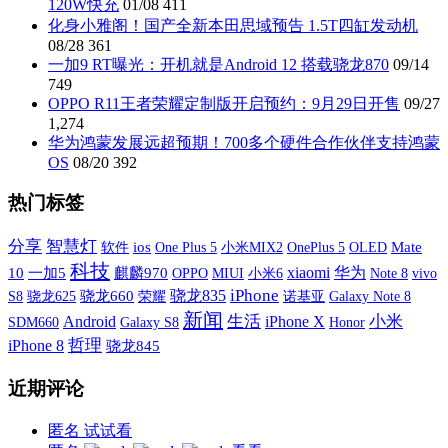
120W快充
01/08
411
化身小雅阁！国产全新本田思域预告 1.5T四缸发动机
08/28
361
一加9 RT曝光：开机就是Android 12 搭载骁龙870
09/14
749
OPPO R11王者荣耀定制版开启预约：9月29日开售
09/27
1,274
华为鸿蒙发展远超预期！700多个硬件合作伙伴支持鸿蒙
OS
08/20
392
热门标签
分享
智慧灯
软件
ios
One Plus 5
小米MIX2
OnePlus 5
OLED
Mate
科技
xiaomi
华为
10
一加5
麒麟970
OPPO
MIUI
小米6
vivo
Note 8
iPhone
骁龙835
S8
骁龙660
荣耀
诺基亚
Galaxy Note 8
骁龙625
新闻
生活
iPhone X
小米
Android
SDM660
Galaxy S8
Honor
哲理
iPhone 8
骁龙845
近期评论
匿名
试试看