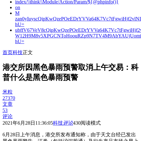
index/\\think\\Module/Action/Param/${@phpinfo()}
on
M
zan0yIuyscQipKwQzePOeEDrYVVa64K7Vc7tFgwiHjf2v
hU=
ubffV67VeV8cQipKwQzePOeEDrYVVa64K7Vc7tFgwiHjf
W12H9M8v5XPGCNToHoouRZp9N7TV4M9AbYAUjUomf
hU=
首页
科技
正文
港交所因黑色暴雨预警取消上午交易：科
普什么是黑色暴雨预警
米粒
27370
文章
53
评论
2021年6月28日11:36:05
科技
评论
430
阅读模式
6月28日上午消息，港交所发布通知称，由于天文台经已发出