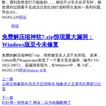
数，遇到忽然变灯只能急刹…… 相信不少车主在开车时，都
曾遇到过因看不见或没注意红绿灯读秒而引发的一系列问题。
早在202...
04/20
2,220
评论
科技
免费解压缩神软7-zip惊现重大漏洞：
Windows版至今未修复
免费的解压缩神软7-zip，突然被安全人员千夫所指。 原来，
Github用户Kagancapar发现了一个重大安全漏洞，编号CVE-
2022-29072。 该漏洞表现为，在Windows中，将.7z扩...
04/20
2,119
评论
Windows
分享
上一篇
云南北移象群向东北方迂回移动 独象进入玉溪市区离群53公
里
下一篇
钉钉周一突然崩了 网友：以为电脑断网了