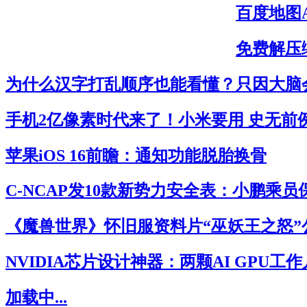
百度地图
免费解压缩
为什么汉字打乱顺序也能看懂？只因大脑
手机2亿像素时代来了！小米要用 史无前
苹果iOS 16前瞻：通知功能脱胎换骨
C-NCAP发10款新势力安全表：小鹏乘
《魔兽世界》怀旧服资料片“巫妖王之怒”
NVIDIA芯片设计神器：两颗AI GPU工
加载中...