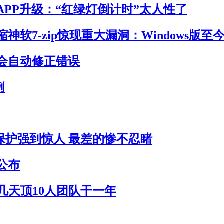
APP升级：“红绿灯倒计时”太人性了
神软7-zip惊现重大漏洞：Windows版至
会自动修正错误
例
员保护强到惊人 最差的惨不忍睹
公布
作几天顶10人团队干一年