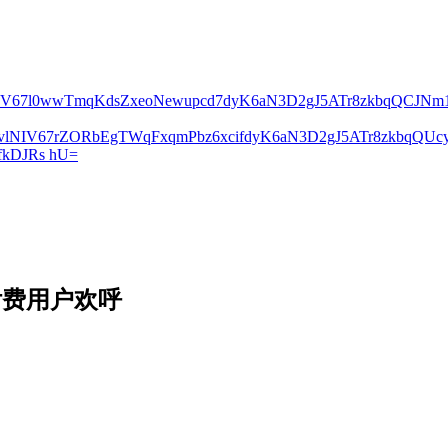
lNIV67l0wwTmqKdsZxeoNewupcd7dyK6aN3D2gJ5ATr8zkbqQCJN
2vlNIV67rZORbEgTWqFxqmPbz6xcifdyK6aN3D2gJ5ATr8zkbqQ
kDJRs hU=
付费用户欢呼