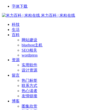
字体下载
米力百科 | 米粒在线
科技
生活
百科
网站建设
bluehost主机
SEO相关
wordpress
资源
实用软件
设计资源
留言
热门标签
联系方式
热心读者
友情链接
博客
图集欣赏