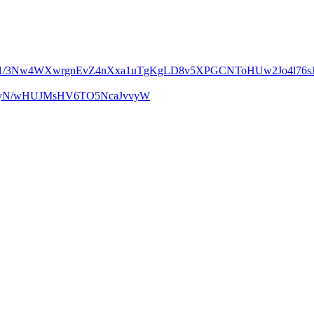
m1/3Nw4WXwrgnEvZ4nXxa1uTgKgLD8v5XPGCNToHUw2Jo4l76sJ
UcyN/wHUJMsHV6TO5NcaJvvyW