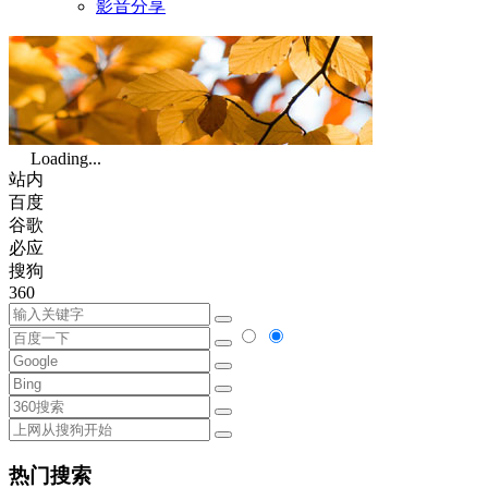
影音分享
Loading...
站内
百度
谷歌
必应
搜狗
360
热门搜索