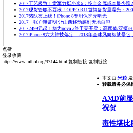
2017
工艺极致！雷军力挺小米6：换全金属成本最少降2
2017
现货管够不耍猴！OPPO R11首销备货量曝光：20
2017
猪队友上线！iPhone 8专用保护壳曝光
2017
一张户籍证明 让山西移动感到无地自容
2017
2499元起！华为nova 2终于要开卖：高颜值/双摄/Hi-
2017
iPhone 8六大神技落定！2018年全球风向标就是它
点赞
登录收藏
https://www.miliol.org/93144.html
复制链接
复制链接
本文由
米粒
发表
转载请务必保
AMD前显
祝贺
毒性堪比