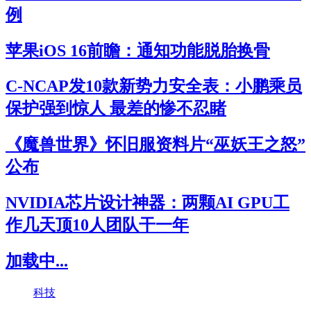
例
苹果iOS 16前瞻：通知功能脱胎换骨
C-NCAP发10款新势力安全表：小鹏乘员
保护强到惊人 最差的惨不忍睹
《魔兽世界》怀旧服资料片“巫妖王之怒”
公布
NVIDIA芯片设计神器：两颗AI GPU工
作几天顶10人团队干一年
加载中...
科技