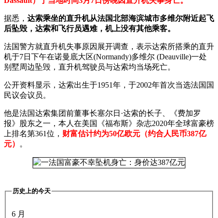
Dassault）于当地时间3月7日傍晚因直升机失事身亡。
据悉，
达索乘坐的直升机从法国北部海滨城市多维尔附近起飞
后坠毁，达索和飞行员遇难，机上没有其他乘客。
法国警方就直升机失事原因展开调查，表示达索所搭乘的直升
机于7日下午在诺曼底大区(Normandy)多维尔 (Deauville)一处
别墅周边坠毁，直升机驾驶员与达索均当场死亡。
公开资料显示，达索出生于1951年，于2002年首次当选法国国
民议会议员。
他是法国达索集团前董事长塞尔日·达索的长子、《费加罗
报》股东之一，本人在美国《福布斯》杂志2020年全球富豪榜
上排名第361位，
财富估计约为50亿欧元（约合人民币387亿
元）
。
历史上的今天
6 月