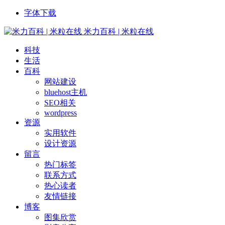
字体下载
米力百科 | 米粒在线
科技
生活
百科
网站建设
bluehost主机
SEO相关
wordpress
资源
实用软件
设计资源
留言
热门标签
联系方式
热心读者
友情链接
博客
图集欣赏