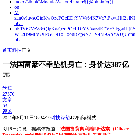
index/\\think\\Module/Action/Param/${@phpinfo()}
on
M
zan0yIuyscQipKwQzePOeEDrYVVa64K7Vc7tFgwiHjf2v
hU=
ubffV67VeV8cQipKwQzePOeEDrYVVa64K7Vc7tFgwiHjf
W12H9M8v5XPGCNToHoouRZp9N7TV4M9AbYAUjUomf
hU=
首页
科技
正文
一法国富豪不幸坠机身亡：身价达387亿
元
米粒
27370
文章
53
评论
2021年6月11日18:34:19
科技
评论
472
阅读模式
3月8日消息，据媒体报道，
法国富翁奥利维耶·达索（Olivier