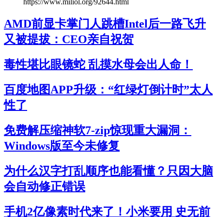
https://www.miliol.org/92644.html
AMD前显卡掌门人跳槽Intel后一路飞升
又被提拔：CEO亲自祝贺
毒性堪比眼镜蛇 乱摸水母会出人命！
百度地图APP升级：“红绿灯倒计时”太人
性了
免费解压缩神软7-zip惊现重大漏洞：
Windows版至今未修复
为什么汉字打乱顺序也能看懂？只因大脑
会自动修正错误
手机2亿像素时代来了！小米要用 史无前