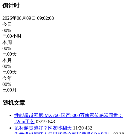
倒计时
2026年08月09日 09:02:09
今日
00%
已
00
小时
本周
00%
已
00
天
本月
00%
已
00
天
今年
00%
已
00
月
随机文章
性能超越索尼IMX766 国产5000万像素传感器问世：
22nm工艺
03/19
643
鼠标越贵越好？网友吵翻天
11/20
432