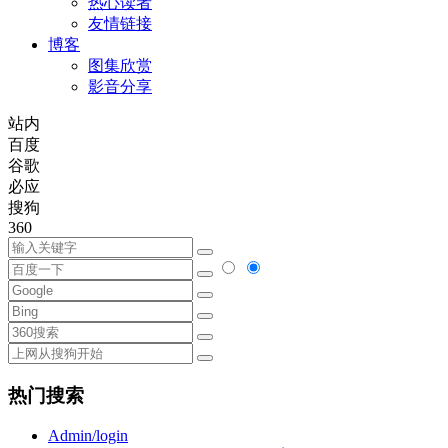
热心读者
友情链接
博客
图集欣赏
影音分享
站内
百度
谷歌
必应
搜狗
360
热门搜索
Admin/login