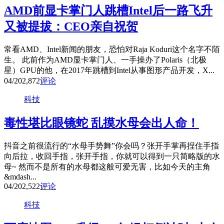
AMD前显卡掌门人跳槽Intel后一路飞升
又被提拔：CEO亲自祝贺
常看AMD、Intel新闻的朋友，恐怕对Raja Koduri这个名字不陌
生。 此前作为AMD显卡掌门人、一手操办了Polaris（北极
星）GPU的他，在2017年跳槽到Intel从事图形产品开发，X...
04/20
2,872
评论
科技
毒性堪比眼镜蛇 乱摸水母会出人命！
抖音之前很流行的“水母手势舞”你会吗？张开手掌再捏住手指
向后拉，收回手指，张开手指，你就可以得到一只简略版的水
母~ 然而不是所有的水母都这般可爱无害，比如今天的主角
&mdash...
04/20
2,522
评论
科技