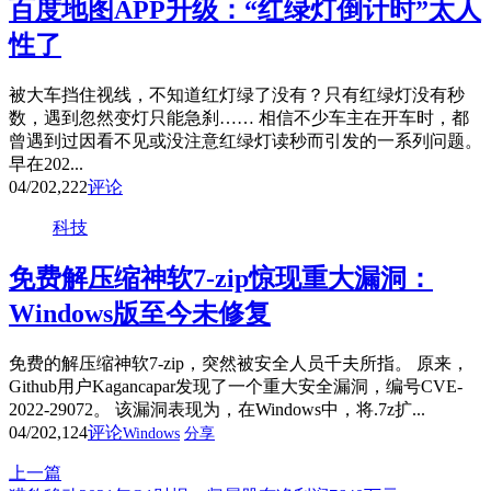
百度地图APP升级：“红绿灯倒计时”太人
性了
被大车挡住视线，不知道红灯绿了没有？只有红绿灯没有秒
数，遇到忽然变灯只能急刹…… 相信不少车主在开车时，都
曾遇到过因看不见或没注意红绿灯读秒而引发的一系列问题。
早在202...
04/20
2,222
评论
科技
免费解压缩神软7-zip惊现重大漏洞：
Windows版至今未修复
免费的解压缩神软7-zip，突然被安全人员千夫所指。 原来，
Github用户Kagancapar发现了一个重大安全漏洞，编号CVE-
2022-29072。 该漏洞表现为，在Windows中，将.7z扩...
04/20
2,124
评论
Windows
分享
上一篇