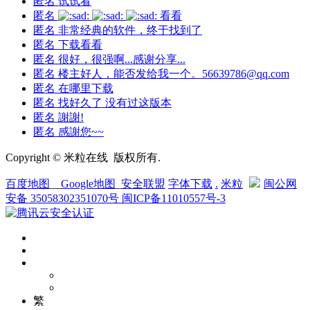
匿名
试试看
匿名
看看
匿名
非常经典的软件，终于找到了
匿名
下载看看
匿名
很好，很强啊...感谢分享...
匿名
楼主好人，能否发给我一个。56639786@qq.com
匿名
在哪里下载
匿名
找好久了 没有过这版本
匿名
謝謝!
匿名
感謝您~~
Copyright © 米粒在线 版权所有.
百度地图
__
Google地图
_
安全联盟
字体下载
.
米粒
闽公网
安备 35058302351070号
闽ICP备11010557号-3
繁