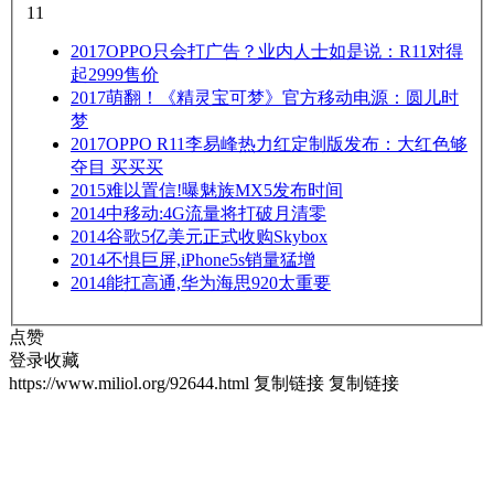
11
2017
OPPO只会打广告？业内人士如是说：R11对得
起2999售价
2017
萌翻！《精灵宝可梦》官方移动电源：圆儿时
梦
2017
OPPO R11李易峰热力红定制版发布：大红色够
夺目 买买买
2015
难以置信!曝魅族MX5发布时间
2014
中移动:4G流量将打破月清零
2014
谷歌5亿美元正式收购Skybox
2014
不惧巨屏,iPhone5s销量猛增
2014
能扛高通,华为海思920太重要
点赞
登录收藏
https://www.miliol.org/92644.html
复制链接
复制链接