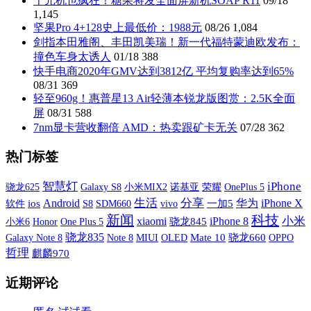
千元机也疯狂！糖果将发全面屏新机SOAP R11
09/18
1,145
坚果Pro 4+128史上最低价：1988元
08/26
1,084
剑指本田雅阁、丰田凯美瑞！新一代福特蒙迪欧发布：
撞色车身太诱人
01/18
388
快手电商2020年GMV达到3812亿 平均复购率达到65%
08/31
369
轻至960g！惠普星13 Air轻薄本锐龙版图赏：2.5K全面
屏
08/31
588
7nm显卡营收翻倍 AMD：热卖跟矿卡无关
07/28
362
热门标签
智慧灯
iPhone
Galaxy S8
小米MIX2
诺基亚
荣耀
OnePlus 5
骁龙625
生活
分享
iPhone X
Android
华为
软件
ios
S8
SDM660
vivo
一加5
新闻
科技
xiaomi
小米
iPhone 8
小米6
One Plus 5
骁龙845
Honor
骁龙835
Galaxy Note 8
MIUI
OLED
Mate 10
骁龙660
OPPO
Note 8
哲理
麒麟970
近期评论