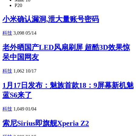
P20
小米确认漏洞,泄大量账号密码
科技
3,098
05/14
老外晒国产LED风扇刷屏 超酷3D效果惊
呆中国网友
科技
1,062
10/17
1月17日发布：魅族首款18：9屏幕新机魅
蓝S6来了
科技
1,049
01/04
索尼Sirius即旗舰Xperia Z2