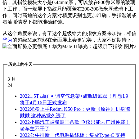
倍，其指纹模块大小是0.44mm厚，可以放在800微米厚的玻璃
下工作，而一般屏下指纹只能覆盖在200-300微米厚玻璃下工
作，同时高通的这个方案对精度识别也更加准确，手指湿润或
者油腻情况下都能准确解锁。
从这个角度来说，有了这个超级给力的指纹方案来加持，相信
华为
的超级Mate旗舰在全面屏上会更完美，大家不妨期待下。
历史上的今天
3 月
24
2022
1.5T四缸 可调空气悬架+旗舰级底盘！理想L9
将于4月16日正式发布
2022
米粉上手Redmi K50 Pro：更新《原神》机身凉
飕飕 这种感觉久违了
2022
小鹏汽车被曝霸王条款 争议只能去广州仲裁！
老车主不干了
2022
公牛推新一代电源插线板：集成Type-C 支持