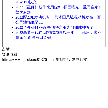
20W PD快充
2022
《巫师》新作改用虚幻5原因曝光：重写自家引
擎太麻烦
2022
配2.0L发动机 新一代本田思域混动版发布：百
公里油耗低至5L
2022
子弹都打不破 鲁伯特之泪为何如此神奇？
2022
高通一代神U骁龙870再战一年！卢伟冰：这不
是库存 而是有口皆碑
点赞
登录收藏
https://www.miliol.org/91376.html
复制链接
复制链接