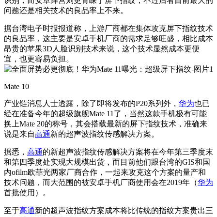
识别，而安卓阵营则更青睐于屏下指纹，不过后者目前最大的
问题还是相关技术的良品率上不来。
据台湾电子时报报道称，上游厂商都在集体攻克屏下指纹技术
的良品率，这主要是安卓手机厂商的需求足够旺盛，相比成本
昂贵的苹果3D人脸识别技术来说，这个技术显然成本更便
宜，也更容易负担。
Mate 10
产业链消息人士透露，除了即将发布的P20系列外，
华为
也已
经在准备今年的超级旗舰Mate 11了，当然这款手机极有可能
换上Mate 20的称号，其会搭载最新的屏下指纹技术，准确来
说是来自
高通
新的超声波指纹传感解决方案。
据悉，
高通
的新超声波指纹传感解决方案将在今年第三季度末
和第四季度处实现大规模出货，而目前他们跟台湾的GIS和国
内ofilm欧菲光两家厂商合作，一起来攻克这个方案的量产和
技术问题，而大范围的被安卓手机厂商使用会在2019年（
华为
首批使用）。
至于
高通
新的超声波指纹方案成本将比传统的指纹方案贵出三