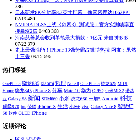
苹果iOS 15 Bug一览：还没升级的朋友要认真看看
10/04
386
日本研发8K分辨率8.3英寸屏幕：像素密度达1062PPI
02/19
480
NVIDIA DLSS上线《剑网3》测试服：官方实测帧率直
接暴涨2倍
04/03
368
河南慈善总会收到单笔最大捐款：1亿元 来自拼多多
07/22
379
史上最强性能！iPhone 13强势霸占微博热搜 网友：果然
十三香
09/15
696
热门标签
xiaomi
哲理
骁龙835
OnePlus 5
One Plus 5
MIUI
Note 8
骁龙625
分享
iPhone 8
华为
骁龙845
Mate 10
OPPO
小米MIX2
诺基
Honor
新闻
科技
小米
Android
亚
Galaxy S8
SDM660
骁龙660
一加5
iPhone X
生活
智慧灯
麒麟970
ios
荣耀
小米6
vivo
Galaxy Note 8
iPhone
S8
软件
OLED
近期评论
匿名
试试看