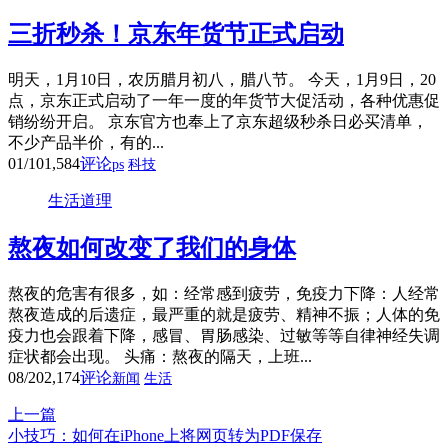
三折秒杀！京东年货节正式启动
明天，1月10日，农历腊月初八，腊八节。 今天，1月9日，20
点，京东正式启动了一年一度的年货节大促活动，各种优惠促
销纷纷开启。 京东官方也奉上了京东超级秒杀日必买清单，
不少产品半价，有的...
01/10
1,584
评论
ps
科技
生活道理
熬夜如何改变了我们的身体
熬夜的危害有很多，如：经常感到疲劳，免疫力下降：人经常
熬夜造成的后遗症，最严重的就是疲劳、精神不振；人体的免
疫力也会跟着下降，感冒、胃肠感染、过敏等等自律神经失调
症状都会出现。 头痛：熬夜的隔天，上班...
08/20
2,174
评论
新闻
生活
上一篇
小技巧：如何在iPhone上将网页转为PDF保存