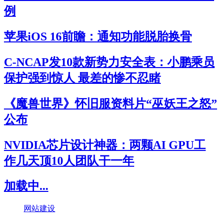
例
苹果iOS 16前瞻：通知功能脱胎换骨
C-NCAP发10款新势力安全表：小鹏乘员
保护强到惊人 最差的惨不忍睹
《魔兽世界》怀旧服资料片“巫妖王之怒”
公布
NVIDIA芯片设计神器：两颗AI GPU工
作几天顶10人团队干一年
加载中...
网站建设