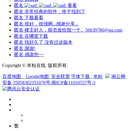
匿名
看看
匿名
非常经典的软件，终于找到了
匿名
下载看看
匿名
很好，很强啊...感谢分享...
匿名
楼主好人，能否发给我一个。56639786@qq.com
匿名
在哪里下载
匿名
找好久了 没有过这版本
匿名
謝謝!
匿名
感謝您~~
Copyright © 米粒在线 版权所有.
百度地图
__
Google地图
_
安全联盟
字体下载
.
米粒
闽公网
安备 35058302351070号
闽ICP备11010557号-3
繁