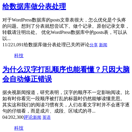
给数据库做分表处理
对于WordPress数据库的posts文章表很大，怎么优化是个头疼
的问题。想到了分表就想尝试下。做个记录。原创记录文章，
转载请注明出处。 优化WordPress数据库中的posts表，可以从
以...
11/22
1,091
给数据库做分表处理
已关闭评论
分享
新闻
科技
为什么汉字打乱顺序也能看懂？只因大脑
会自动修正错误
据央视新闻报道，研究表明，汉字的顺序不一定影响阅读。比
如有时你看完一段顺序被打乱的标题时仍然能够读懂意思。
其实这和我们的阅读习惯有关，人们在看文字时并不会逐字逐
句的仔细看，而是成片、成段、区域式的寻...
04/20
2,300
评论
新闻
英语
科技