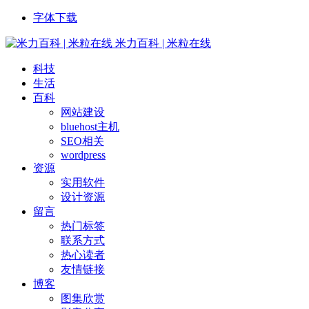
字体下载
米力百科 | 米粒在线
科技
生活
百科
网站建设
bluehost主机
SEO相关
wordpress
资源
实用软件
设计资源
留言
热门标签
联系方式
热心读者
友情链接
博客
图集欣赏