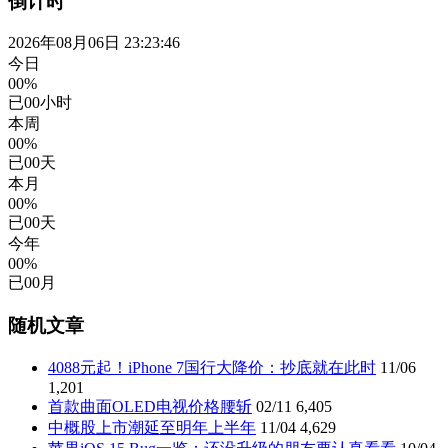
倒计时
2026年08月06日 23:23:46
今日
00%
已
00
小时
本周
00%
已
00
天
本月
00%
已
00
天
今年
00%
已
00
月
随机文章
4088元起！iPhone 7国行大降价：抄底就在此时
11/06
1,201
首款曲面OLED电视价格腰斩
02/11
6,405
中概股上市潮延至明年上半年
11/04
4,629