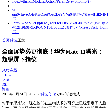
index/\\think\\Module/Action/Param/${@phpinfo()}
on
M
zan0yIuyscQipKwQzePOeEDrYVVa64K7Vc7tFgwiHjf2v
hU=
ubffV67VeV8cQipKwQzePOeEDrYVVa64K7Vc7tFgwiHjf
W12H9M8v5XPGCNToHoouRZp9N7TV4M9AbYAUjUomf
hU=
首页
科技
正文
全面屏势必更彻底！华为Mate 11曝光：
超级屏下指纹
米粒在线
19257
文章
262
评论
2018年3月24日14:17:53
科技
评论
5,847
阅读模式
对于苹果来说，现在他们在生物技术的研究上已经锁定了人脸