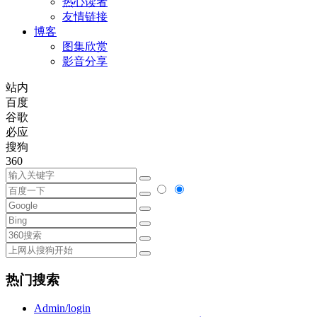
热心读者
友情链接
博客
图集欣赏
影音分享
站内
百度
谷歌
必应
搜狗
360
热门搜索
Admin/login