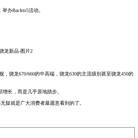
办Backto5活动。
舰，骁龙670/660的中高端，骁龙630的主流级别甚至骁龙450的
0万部增长，而是几乎原地踏步。
号，那无疑就是广大消费者最愿意看到的了。