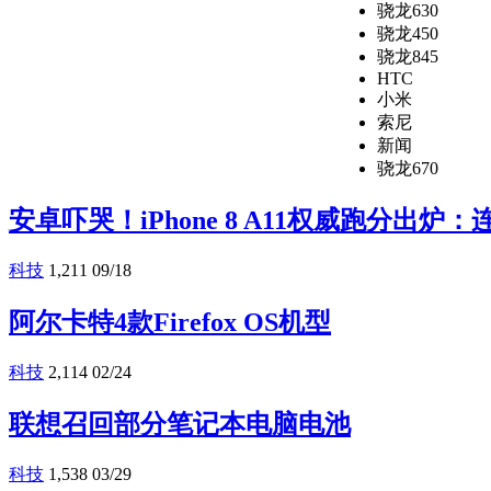
骁龙630
骁龙450
骁龙845
HTC
小米
索尼
新闻
骁龙670
安卓吓哭！iPhone 8 A11权威跑分出炉：连i
科技
1,211
09/18
阿尔卡特4款Firefox OS机型
科技
2,114
02/24
联想召回部分笔记本电脑电池
科技
1,538
03/29