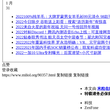
1 月
31
2022
100%纯羊毛：大牌罗蒙男女羊毛衫99元清仓 98款
2022
今日除夕 谷歌送上彩蛋：搜索“农历新年”有惊喜
2022
来自火星的新年祝福 天问一号传回拜年视频
2022
对标Discord！腾讯内测语音Echo上线：可直接网
2022
贴春联秀书法 航天员太空中迎春节：翟志刚写完
2022
2022年重返科技界 罗永浩明确：VR、元宇宙两
2022
2021年国内手机SOC销量榜公布：联发科成功登
2022
一加10 Ultra专利曝光：后置潜望+小尺寸副屏
点赞
登录收藏
https://www.miliol.org/90357.html
复制链接
复制链接
本文由
米粒在
转载请务必保
科技
ZenFone