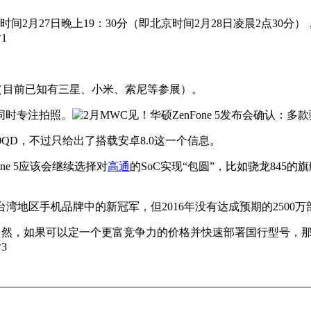
月27日晚上19：30分（即北京时间2月28日凌晨2点30分），举
家（目前已知有三星、小米、索尼等参展）。
同时专注拍照。
_X00QD，不过只给出了搭载安卓8.0这一个信息。
Fone 5应该会继续选择对
高通
的SoC实现“包圆”，比如骁龙845的旗
为台湾地区手机品牌中的新冠军，但2016年没有达成预期的250
更多期待。当然，如果可以定一个更富竞争力的价格并快速部署国行型