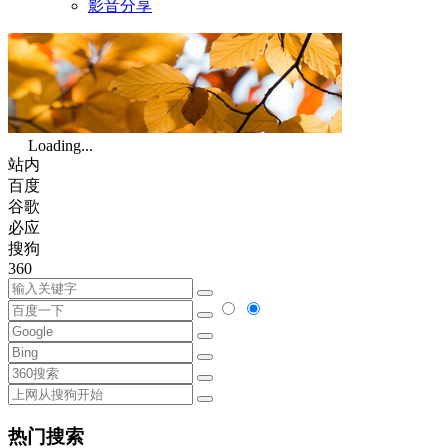
影音分享
Loading...
站内
百度
谷歌
必应
搜狗
360
热门搜索