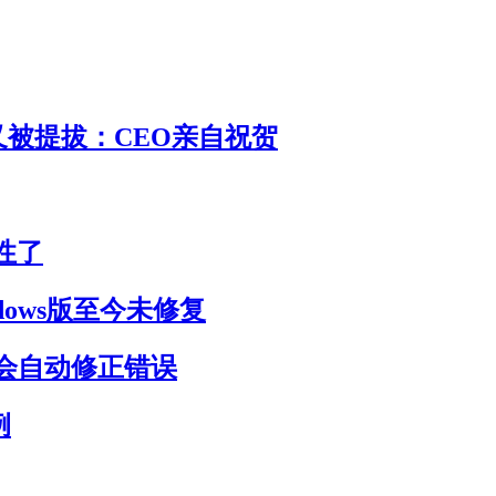
 又被提拔：CEO亲自祝贺
性了
dows版至今未修复
会自动修正错误
例