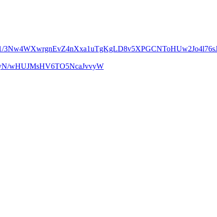
m1/3Nw4WXwrgnEvZ4nXxa1uTgKgLD8v5XPGCNToHUw2Jo4l76sJ
UcyN/wHUJMsHV6TO5NcaJvvyW