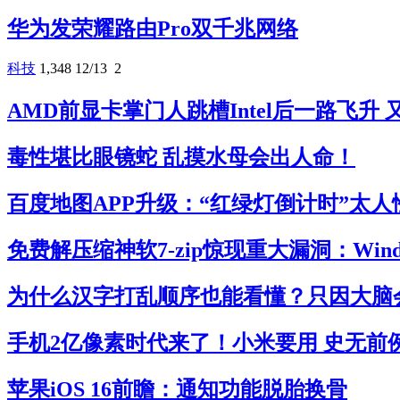
华为发荣耀路由Pro双千兆网络
科技
1,348
12/13
2
AMD前显卡掌门人跳槽Intel后一路飞升
毒性堪比眼镜蛇 乱摸水母会出人命！
百度地图APP升级：“红绿灯倒计时”太人
免费解压缩神软7-zip惊现重大漏洞：Win
为什么汉字打乱顺序也能看懂？只因大脑
手机2亿像素时代来了！小米要用 史无前
苹果iOS 16前瞻：通知功能脱胎换骨