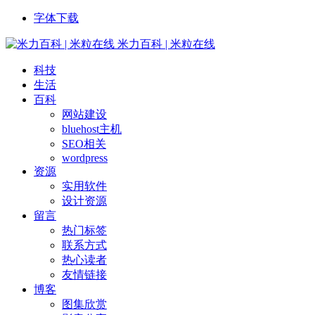
字体下载
米力百科 | 米粒在线
科技
生活
百科
网站建设
bluehost主机
SEO相关
wordpress
资源
实用软件
设计资源
留言
热门标签
联系方式
热心读者
友情链接
博客
图集欣赏