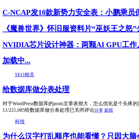
C-NCAP发10款新势力安全表：小鹏乘
《魔兽世界》怀旧服资料片“巫妖王之怒”
NVIDIA芯片设计神器：两颗AI GPU工
加载中...
SEO相关
给数据库做分表处理
对于WordPress数据库的posts文章表很大，怎么优化是个头
11/22
1,085
给数据库做分表处理
已关闭评论
分享
新闻
科技
为什么汉字打乱顺序也能看懂？只因大脑