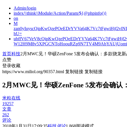
Admin/login
index/\\think\\Module/Action/Param/${@phpinfo()}
on
M
zan0yIuyscQipKwQzePOeEDrYVVa64K7Vc7tFgwiHjf2v
hU=
ubffV67VeV8cQipKwQzePOeEDrYVVa64K7Vc7tFgwiHjf
W12H9M8v5XPGCNToHoouRZp9N7TV4M9AbYAUjUomf
首页
科技
2月MWC见！华硕ZenFone 5发布会确认：多款骁龙
点赞
登录收藏
https://www.miliol.org/90357.html
复制链接
复制链接
2月MWC见！华硕ZenFone 5发布会确
米粒在线
19257
文章
262
评论
2018年1月31日17:09:35
科技
评论
1,868
阅读模式