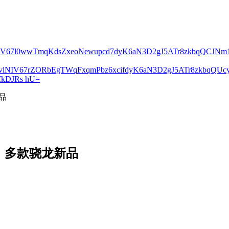
lNIV67l0wwTmqKdsZxeoNewupcd7dyK6aN3D2gJ5ATr8zkbqQCJN
2vlNIV67rZORbEgTWqFxqmPbz6xcifdyK6aN3D2gJ5ATr8zkbqQ
kDJRs hU=
新品
认：多款骁龙新品