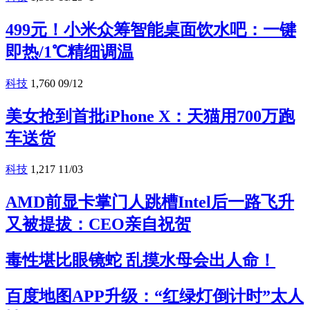
499元！小米众筹智能桌面饮水吧：一键
即热/1℃精细调温
科技
1,760
09/12
美女抢到首批iPhone X：天猫用700万跑
车送货
科技
1,217
11/03
AMD前显卡掌门人跳槽Intel后一路飞升
又被提拔：CEO亲自祝贺
毒性堪比眼镜蛇 乱摸水母会出人命！
百度地图APP升级：“红绿灯倒计时”太人