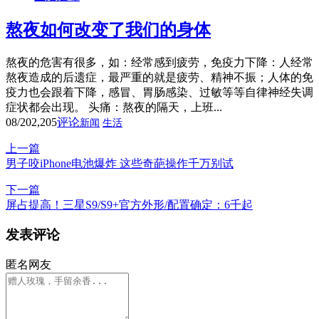
熬夜如何改变了我们的身体
熬夜的危害有很多，如：经常感到疲劳，免疫力下降：人经常
熬夜造成的后遗症，最严重的就是疲劳、精神不振；人体的免
疫力也会跟着下降，感冒、胃肠感染、过敏等等自律神经失调
症状都会出现。 头痛：熬夜的隔天，上班...
08/20
2,205
评论
新闻
生活
上一篇
男子咬iPhone电池爆炸 这些奇葩操作千万别试
下一篇
屏占提高！三星S9/S9+官方外形/配置确定：6千起
发表评论
匿名网友