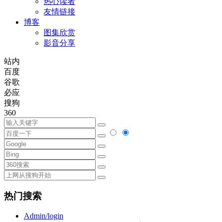
热心读者
友情链接
博客
图集欣赏
影音分享
站内
百度
谷歌
必应
搜狗
360
热门搜索
Admin/login