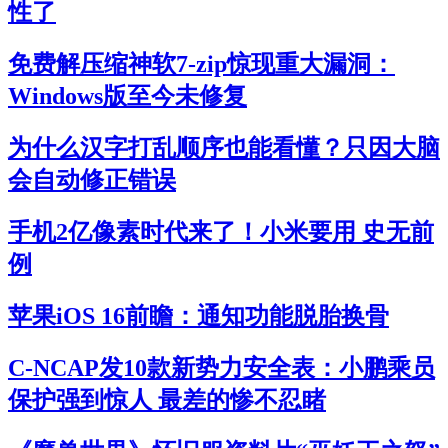
性了
免费解压缩神软7-zip惊现重大漏洞：
Windows版至今未修复
为什么汉字打乱顺序也能看懂？只因大脑
会自动修正错误
手机2亿像素时代来了！小米要用 史无前
例
苹果iOS 16前瞻：通知功能脱胎换骨
C-NCAP发10款新势力安全表：小鹏乘员
保护强到惊人 最差的惨不忍睹