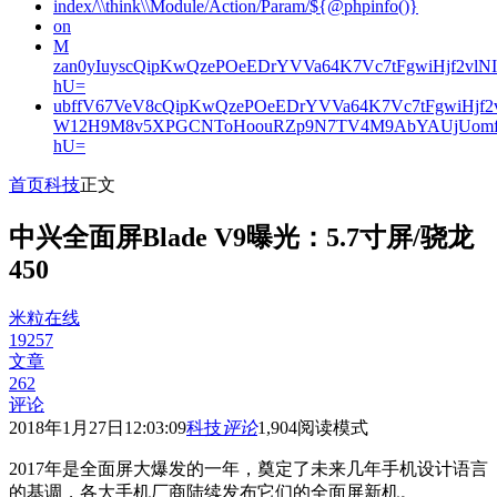
index/\\think\\Module/Action/Param/${@phpinfo()}
on
M
zan0yIuyscQipKwQzePOeEDrYVVa64K7Vc7tFgwiHjf2v
hU=
ubffV67VeV8cQipKwQzePOeEDrYVVa64K7Vc7tFgwiHjf
W12H9M8v5XPGCNToHoouRZp9N7TV4M9AbYAUjUomf
hU=
首页
科技
正文
中兴全面屏Blade V9曝光：5.7寸屏/骁龙
450
米粒在线
19257
文章
262
评论
2018年1月27日12:03:09
科技
评论
1,904
阅读模式
2017年是全面屏大爆发的一年，奠定了未来几年手机设计语言
的基调，各大手机厂商陆续发布它们的全面屏新机。