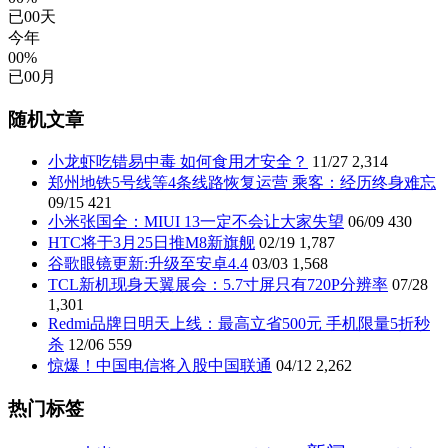
已
00
天
今年
00%
已
00
月
随机文章
小龙虾吃错易中毒 如何食用才安全？
11/27
2,314
郑州地铁5号线等4条线路恢复运营 乘客：经历终身难忘
09/15
421
小米张国全：MIUI 13一定不会让大家失望
06/09
430
HTC将于3月25日推M8新旗舰
02/19
1,787
谷歌眼镜更新:升级至安卓4.4
03/03
1,568
TCL新机现身天翼展会：5.7寸屏只有720P分辨率
07/28
1,301
Redmi品牌日明天上线：最高立省500元 手机限量5折秒
杀
12/06
559
惊爆！中国电信将入股中国联通
04/12
2,262
热门标签