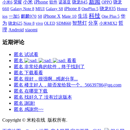
新闻
小米
iPhone
小米6
荣耀
软件
诺基亚
骁龙845
OPPO
骁龙
iPhone 8
骁龙835
660
Galaxy Note 8
MIUI
Galaxy S8
OnePlus 5
Honor
科技
iPhone X
生活
华
ios
一加5
麒麟970
S8
Mate 10
One Plus 5
智慧灯
分享
哲
为
vivo
OLED
SDM660
小米MIX2
骁龙625
Note 8
理
xiaomi
Android
近期评论
匿名
试试看
匿名
看看
匿名
非常经典的软件，终于找到了
匿名
下载看看
匿名
很好，很强啊...感谢分享...
匿名
楼主好人，能否发给我一个。56639786@qq.com
匿名
在哪里下载
匿名
找好久了 没有过这版本
匿名
謝謝!
匿名
感謝您~~
Copyright © 米粒在线 版权所有.