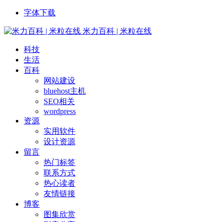
字体下载
米力百科 | 米粒在线
科技
生活
百科
网站建设
bluehost主机
SEO相关
wordpress
资源
实用软件
设计资源
留言
热门标签
联系方式
热心读者
友情链接
博客
图集欣赏