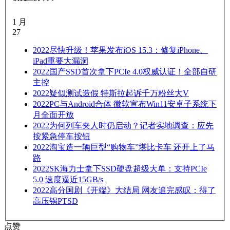
1 月
27
2022
尽快升级！苹果发布iOS 15.3：修复iPhone、
iPad重要大漏洞
2022
国产SSD首次拿下PCIe 4.0权威认证！全部自研
主控
2022
疑似测试造假 特斯拉起诉千万粉丝大V
2022
PC与Android合体 微软宣布Win11安卓子系统下
月全面开放
2022
为何列车夹人时仍启动？记者实地调查：应先
按紧急停车按钮
2022
淘宝造一辆巨型“购物车”堪比卡车 还开上了马
路
2022
SK海力士拿下SSD硬盘超级大单：支持PCIe
5.0 速度逼近15GB/s
2022
高分国剧《开端》大结局 网友追完感叹：得了
高压锅PTSD
点赞