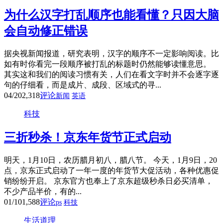
为什么汉字打乱顺序也能看懂？只因大脑
会自动修正错误
据央视新闻报道，研究表明，汉字的顺序不一定影响阅读。比
如有时你看完一段顺序被打乱的标题时仍然能够读懂意思。
其实这和我们的阅读习惯有关，人们在看文字时并不会逐字逐
句的仔细看，而是成片、成段、区域式的寻...
04/20
2,318
评论
新闻
英语
科技
三折秒杀！京东年货节正式启动
明天，1月10日，农历腊月初八，腊八节。 今天，1月9日，20
点，京东正式启动了一年一度的年货节大促活动，各种优惠促
销纷纷开启。 京东官方也奉上了京东超级秒杀日必买清单，
不少产品半价，有的...
01/10
1,588
评论
ps
科技
生活道理