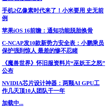
手机2亿像素时代来了！小米要用 史无前
例
苹果iOS 16前瞻：通知功能脱胎换骨
C-NCAP发10款新势力安全表：小鹏乘员
保护强到惊人 最差的惨不忍睹
《魔兽世界》怀旧服资料片“巫妖王之怒”
公布
NVIDIA芯片设计神器：两颗AI GPU工
作几天顶10人团队干一年
加载中...