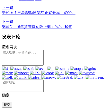
上一篇
美如画！三星S8勃艮第红正式开卖：4999元
下一篇
魅蓝Note 6年货节特别版上架：949元起售
发表评论
匿名网友
确定
提交