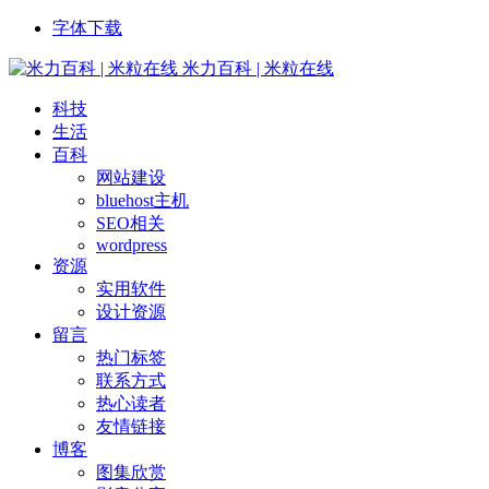
字体下载
米力百科 | 米粒在线
科技
生活
百科
网站建设
bluehost主机
SEO相关
wordpress
资源
实用软件
设计资源
留言
热门标签
联系方式
热心读者
友情链接
博客
图集欣赏