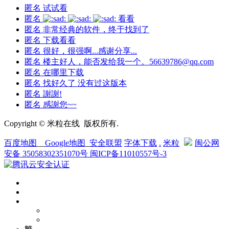
匿名
试试看
匿名
看看
匿名
非常经典的软件，终于找到了
匿名
下载看看
匿名
很好，很强啊...感谢分享...
匿名
楼主好人，能否发给我一个。56639786@qq.com
匿名
在哪里下载
匿名
找好久了 没有过这版本
匿名
謝謝!
匿名
感謝您~~
Copyright © 米粒在线 版权所有.
百度地图
__
Google地图
_
安全联盟
字体下载
.
米粒
闽公网
安备 35058302351070号
闽ICP备11010557号-3