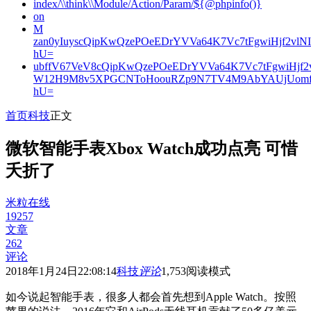
index/\\think\\Module/Action/Param/${@phpinfo()}
on
M
zan0yIuyscQipKwQzePOeEDrYVVa64K7Vc7tFgwiHjf2v
hU=
ubffV67VeV8cQipKwQzePOeEDrYVVa64K7Vc7tFgwiHjf
W12H9M8v5XPGCNToHoouRZp9N7TV4M9AbYAUjUomf
hU=
首页
科技
正文
微软智能手表Xbox Watch成功点亮 可惜
夭折了
米粒在线
19257
文章
262
评论
2018年1月24日22:08:14
科技
评论
1,753
阅读模式
如今说起智能手表，很多人都会首先想到Apple Watch。按照