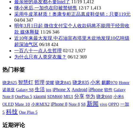
最亲密的基友都不要Intel了
11/19
1,412
继小米后,一加也在印被禁销售
12/17
1,413
采用牛皮革材质！奥康专柜正品真皮鞋促销：只要119元
04/04
347
明年3月1日起 微信支付宝个人收款码将不能用于经营收
款 媒体释疑
11/26
346
近10年来最大发现 中石油宣布塔里木盆地发现10亿吨级
超深油气区
06/18
424
一百八十一点人生哲理
02/12
1,927
为什么只有人类穿衣服？
06/12
369
热门标签
智慧灯
哲理
小米
骁龙835
荣耀
骁龙845
麒麟970
骁龙625
Honor
生活
iPhone X
iPhone
Android
诺基亚
Galaxy S8
ios
软件
Galaxy
xiaomi
分享
华为
Note 8
OnePlus 5
SDM660
MIUI
骁龙660
小米6
新闻
iPhone 8
OLED
Mate 10
小米MIX2
S8
vivo
OPPO
一加
Note 8
科技
5
One Plus 5
近期评论