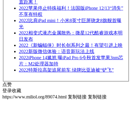
直距离！
2022
苹果停止特殊福利！法国版iPhone 12/13“消失”
不享有特权
2022
比肩iPad mini！小米8英寸巨屏骁龙8旗舰首曝
光
2022
相变式液态金属散热：微星12代酷睿游戏本明
日发布
2022
《新蝙蝠侠》时长创系列之最！有望引进上映
2022
新版微信体验：语音新玩法上线
2022
iPhone 14尴尬 曝iPad Pro 6今秋首发苹果3nm芯
片：M2处理器加持
2022
特斯拉高架追尾前车 绿牌比亚迪被“铲飞”
点赞
登录收藏
https://www.miliol.org/89074.html
复制链接
复制链接