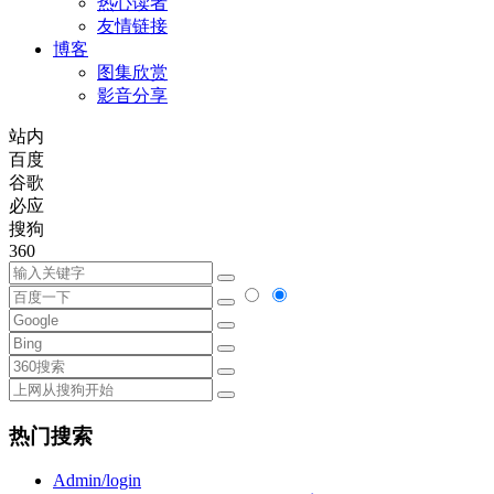
热心读者
友情链接
博客
图集欣赏
影音分享
站内
百度
谷歌
必应
搜狗
360
热门搜索
Admin/login