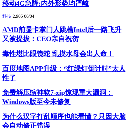
移动4G急降:内外形势均严峻
科技
2,905
06/04
AMD前显卡掌门人跳槽Intel后一路飞升
又被提拔：CEO亲自祝贺
毒性堪比眼镜蛇 乱摸水母会出人命！
百度地图APP升级：“红绿灯倒计时”太人
性了
免费解压缩神软7-zip惊现重大漏洞：
Windows版至今未修复
为什么汉字打乱顺序也能看懂？只因大脑
会自动修正错误