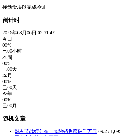
拖动滑块以完成验证
倒计时
2026年08月06日 02:51:48
今日
00%
已
00
小时
本周
00%
已
00
天
本月
00%
已
00
天
今年
00%
已
00
月
随机文章
魅友节战绩公布：46秒销售额破千万元
09/25
1,095