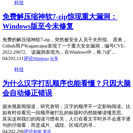
科技
免费解压缩神软7-zip惊现重大漏洞：
Windows版至今未修复
免费的解压缩神软7-zip，突然被安全人员千夫所指。 原来，
Github用户Kagancapar发现了一个重大安全漏洞，编号CVE-
2022-29072。 该漏洞表现为，在Windows中，将.7z扩...
04/20
2,111
评论
Windows
分享
科技
为什么汉字打乱顺序也能看懂？只因大脑
会自动修正错误
据央视新闻报道，研究表明，汉字的顺序不一定影响阅读。比
如有时你看完一段顺序被打乱的标题时仍然能够读懂意思。
其实这和我们的阅读习惯有关，人们在看文字时并不会逐字逐
句的仔细看，而是成片、成段、区域式的寻...
04/20
2,296
评论
新闻
英语