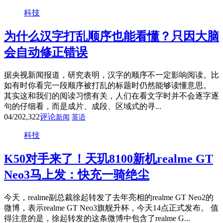
科技
为什么汉字打乱顺序也能看懂？只因大脑
会自动修正错误
据央视新闻报道，研究表明，汉字的顺序不一定影响阅读。比
如有时你看完一段顺序被打乱的标题时仍然能够读懂意思。
其实这和我们的阅读习惯有关，人们在看文字时并不会逐字逐
句的仔细看，而是成片、成段、区域式的寻...
04/20
2,322
评论
新闻
英语
科技
K50对手来了！天玑8100新机realme GT
Neo3马上发：快充一骑绝尘
今天，realme副总裁徐起转发了去年亮相的realme GT Neo2的
微博，表示realme GT Neo3旗舰升杯，今天14点正式发布。 值
得注意的是，徐起转发的这条微博中包含了realme G...