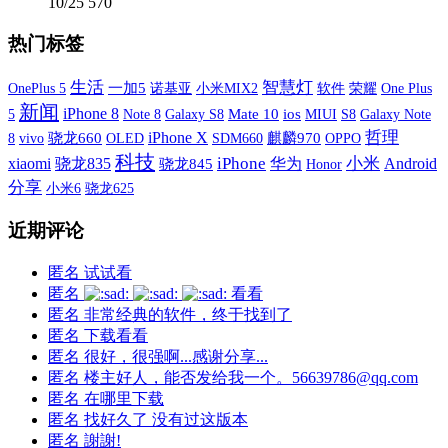
10/25
570
热门标签
生活
智慧灯
OnePlus 5
一加5
诺基亚
小米MIX2
软件
荣耀
One Plus
新闻
iPhone 8
5
Galaxy S8
Mate 10
ios
MIUI
S8
Galaxy Note
Note 8
iPhone X
哲理
8
vivo
骁龙660
OLED
SDM660
麒麟970
OPPO
科技
xiaomi
iPhone
小米
骁龙835
华为
Android
骁龙845
Honor
分享
小米6
骁龙625
近期评论
匿名
试试看
匿名
看看
匿名
非常经典的软件，终于找到了
匿名
下载看看
匿名
很好，很强啊...感谢分享...
匿名
楼主好人，能否发给我一个。56639786@qq.com
匿名
在哪里下载
匿名
找好久了 没有过这版本
匿名
謝謝!