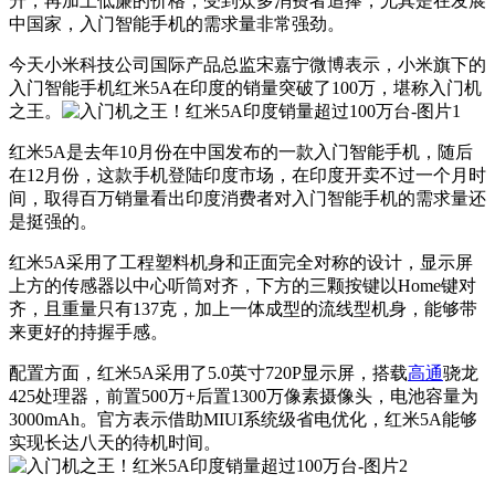
升，再加上低廉的价格，受到众多消费者追捧，尤其是在发展
中国家，入门智能手机的需求量非常强劲。
今天小米科技公司国际产品总监宋嘉宁微博表示，小米旗下的
入门智能手机红米5A在印度的销量突破了100万，堪称入门机
之王。
红米5A是去年10月份在中国发布的一款入门智能手机，随后
在12月份，这款手机登陆印度市场，在印度开卖不过一个月时
间，取得百万销量看出印度消费者对入门智能手机的需求量还
是挺强的。
红米5A采用了工程塑料机身和正面完全对称的设计，显示屏
上方的传感器以中心听筒对齐，下方的三颗按键以Home键对
齐，且重量只有137克，加上一体成型的流线型机身，能够带
来更好的持握手感。
配置方面，红米5A采用了5.0英寸720P显示屏，搭载
高通
骁龙
425处理器，前置500万+后置1300万像素摄像头，电池容量为
3000mAh。官方表示借助MIUI系统级省电优化，红米5A能够
实现长达八天的待机时间。