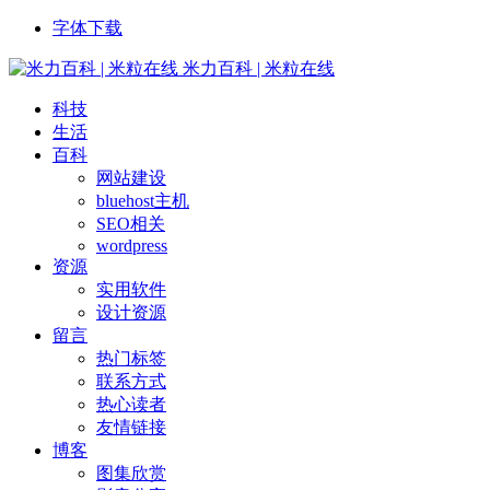
字体下载
米力百科 | 米粒在线
科技
生活
百科
网站建设
bluehost主机
SEO相关
wordpress
资源
实用软件
设计资源
留言
热门标签
联系方式
热心读者
友情链接
博客
图集欣赏