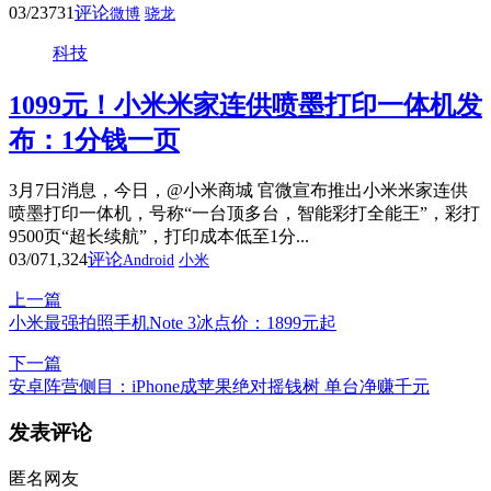
03/23
731
评论
微博
骁龙
科技
1099元！小米米家连供喷墨打印一体机发
布：1分钱一页
3月7日消息，今日，@小米商城 官微宣布推出小米米家连供
喷墨打印一体机，号称“一台顶多台，智能彩打全能王”，彩打
9500页“超长续航”，打印成本低至1分...
03/07
1,324
评论
Android
小米
上一篇
小米最强拍照手机Note 3冰点价：1899元起
下一篇
安卓阵营侧目：iPhone成苹果绝对摇钱树 单台净赚千元
发表评论
匿名网友