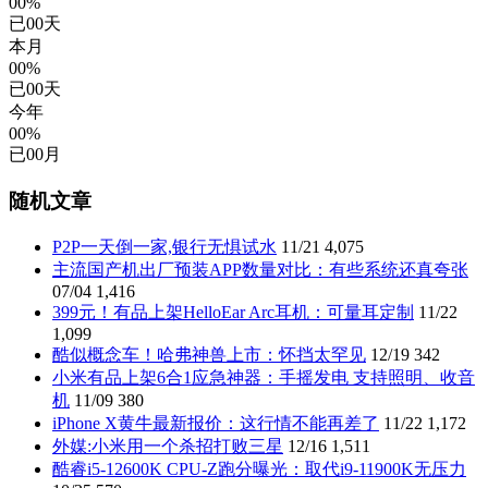
00%
已
00
天
本月
00%
已
00
天
今年
00%
已
00
月
随机文章
P2P一天倒一家,银行无惧试水
11/21
4,075
主流国产机出厂预装APP数量对比：有些系统还真夸张
07/04
1,416
399元！有品上架HelloEar Arc耳机：可量耳定制
11/22
1,099
酷似概念车！哈弗神兽上市：怀挡太罕见
12/19
342
小米有品上架6合1应急神器：手摇发电 支持照明、收音
机
11/09
380
iPhone X黄牛最新报价：这行情不能再差了
11/22
1,172
外媒:小米用一个杀招打败三星
12/16
1,511
酷睿i5-12600K CPU-Z跑分曝光：取代i9-11900K无压力