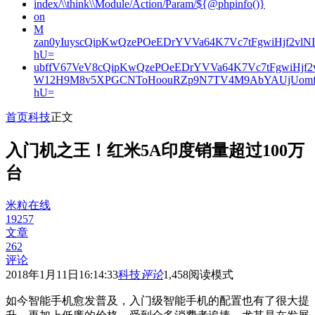
index/\\think\\Module/Action/Param/${@phpinfo()}
on
M
zan0yIuyscQipKwQzePOeEDrYVVa64K7Vc7tFgwiHjf2v
hU=
ubffV67VeV8cQipKwQzePOeEDrYVVa64K7Vc7tFgwiHjf
W12H9M8v5XPGCNToHoouRZp9N7TV4M9AbYAUjUomf
hU=
首页
科技
正文
入门机之王！红米5A印度销量超过100万
台
米粒在线
19257
文章
262
评论
2018年1月11日16:14:33
科技
评论
1,458
阅读模式
如今智能手机愈发普及，入门级智能手机的配置也有了很大提