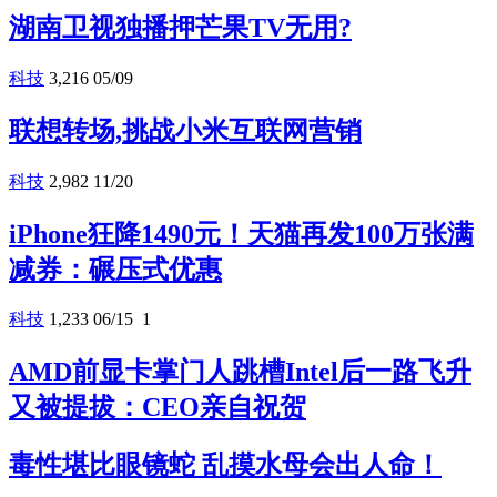
湖南卫视独播押芒果TV无用?
科技
3,216
05/09
联想转场,挑战小米互联网营销
科技
2,982
11/20
iPhone狂降1490元！天猫再发100万张满
减券：碾压式优惠
科技
1,233
06/15
1
AMD前显卡掌门人跳槽Intel后一路飞升
又被提拔：CEO亲自祝贺
毒性堪比眼镜蛇 乱摸水母会出人命！