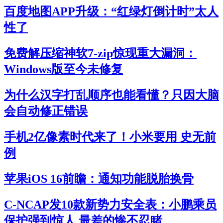
百度地图APP升级：“红绿灯倒计时”太人
性了
免费解压缩神软7-zip惊现重大漏洞：
Windows版至今未修复
为什么汉字打乱顺序也能看懂？只因大脑
会自动修正错误
手机2亿像素时代来了！小米要用 史无前
例
苹果iOS 16前瞻：通知功能脱胎换骨
C-NCAP发10款新势力安全表：小鹏乘员
保护强到惊人 最差的惨不忍睹