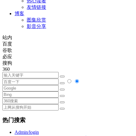
热心读者
友情链接
博客
图集欣赏
影音分享
站内
百度
谷歌
必应
搜狗
360
热门搜索
Admin/login