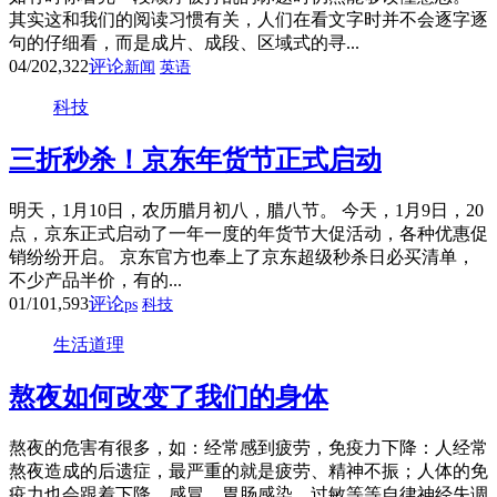
其实这和我们的阅读习惯有关，人们在看文字时并不会逐字逐
句的仔细看，而是成片、成段、区域式的寻...
04/20
2,322
评论
新闻
英语
科技
三折秒杀！京东年货节正式启动
明天，1月10日，农历腊月初八，腊八节。 今天，1月9日，20
点，京东正式启动了一年一度的年货节大促活动，各种优惠促
销纷纷开启。 京东官方也奉上了京东超级秒杀日必买清单，
不少产品半价，有的...
01/10
1,593
评论
ps
科技
生活道理
熬夜如何改变了我们的身体
熬夜的危害有很多，如：经常感到疲劳，免疫力下降：人经常
熬夜造成的后遗症，最严重的就是疲劳、精神不振；人体的免
疫力也会跟着下降，感冒、胃肠感染、过敏等等自律神经失调