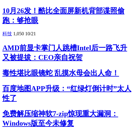
10月26发！酷比全面屏新机背部谍照偷
跑：够抢眼
科技
1,050
10/21
AMD前显卡掌门人跳槽Intel后一路飞升
又被提拔：CEO亲自祝贺
毒性堪比眼镜蛇 乱摸水母会出人命！
百度地图APP升级：“红绿灯倒计时”太人
性了
免费解压缩神软7-zip惊现重大漏洞：
Windows版至今未修复