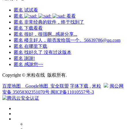
匿名
试试看
匿名
看看
匿名
非常经典的软件，终于找到了
匿名
下载看看
匿名
很好，很强啊...感谢分享...
匿名
楼主好人，能否发给我一个。56639786@qq.com
匿名
在哪里下载
匿名
找好久了 没有过这版本
匿名
謝謝!
匿名
感謝您~~
Copyright © 米粒在线 版权所有.
百度地图
__
Google地图
_
安全联盟
字体下载
.
米粒
闽公网
安备 35058302351070号
闽ICP备11010557号-3