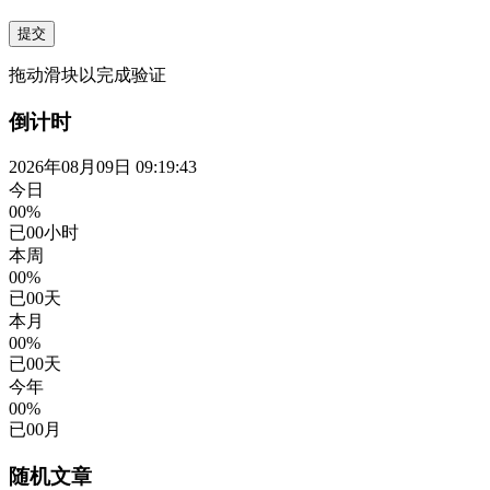
提交
拖动滑块以完成验证
倒计时
2026年08月09日 09:19:44
今日
00%
已
00
小时
本周
00%
已
00
天
本月
00%
已
00
天
今年
00%
已
00
月
随机文章