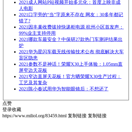
2021
成人网站P站视频开始多元化：首度上映非成
人电影
2021
口字旁的“当”字原来不存在 网友：30多年都记
错了?
2021
因丰巢收费拔掉快递柜电源 杭州小区首发声：
99%业主支持停用
2021
哪款车最安全？中保研27款热门车测评结果出
炉
2021
华为星闪车载无线传输技术公布 彻底解决大车
盲区隐患
2021
参数不是神话！荣耀X30上手体验：1.05mm直
屏窄边天花板
2021
窄边直屏天花板！官方晒荣耀X30生产过程：
工艺及其复杂
2021
陈小春试用华为智能眼镜后：不想还了
点赞
登录收藏
https://www.miliol.org/83459.html
复制链接
复制链接