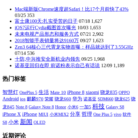
Mac端新版Chrome速度超Safari！比17个月前快了43%
03/25
353
富士康100天:扎实受苦的日子
07/18
1,627
iOS7运行Cydia截图首次曝光
10/03
1,653
未来电视产品形态和服务方式
07/21
2,902
2018智能手表销量将达9160万
09/27
1,623
Zen3 64核心三代霄龙实物首曝：样品就达到了3.55GHz
07/14
536
十防,中兴推安全新机业内领先
09/25
1,968
诺基亚回归在即 前诺粉表示自己有话说
12/09
1,189
热门标签
智慧灯
生活
xiaomi
iPhone 8
骁龙835
OnePlus 5
Mate 10
OPPO
Android
华为
ios
麒麟970
荣耀
骁龙660
诺基亚
SDM660
骁
骁龙625
科技
龙845
Galaxy Note 8
小米6
一加5
Galaxy S8
Note 8
Honor
iPhone X
iPhone
分享
哲理
MIUI
小米MIX2
One Plus 5
vivo
软件
新闻
小米
S8
OLED
近期评论