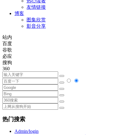
热心读者
友情链接
博客
图集欣赏
影音分享
站内
百度
谷歌
必应
搜狗
360
热门搜索
Admin/login