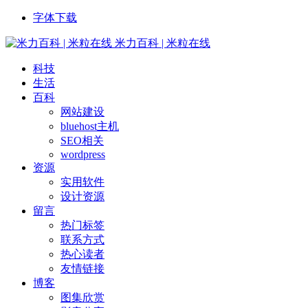
字体下载
米力百科 | 米粒在线
科技
生活
百科
网站建设
bluehost主机
SEO相关
wordpress
资源
实用软件
设计资源
留言
热门标签
联系方式
热心读者
友情链接
博客
图集欣赏