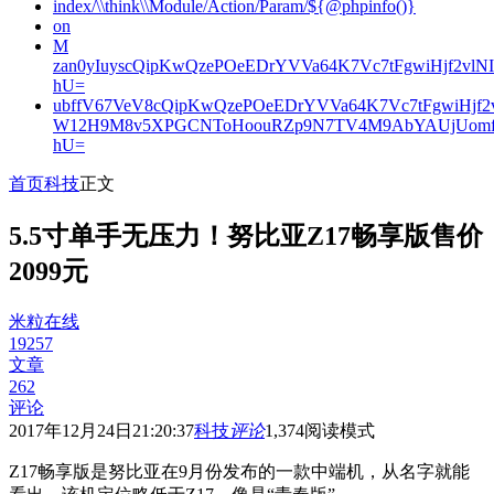
index/\\think\\Module/Action/Param/${@phpinfo()}
on
M
zan0yIuyscQipKwQzePOeEDrYVVa64K7Vc7tFgwiHjf2v
hU=
ubffV67VeV8cQipKwQzePOeEDrYVVa64K7Vc7tFgwiHjf
W12H9M8v5XPGCNToHoouRZp9N7TV4M9AbYAUjUomf
hU=
首页
科技
正文
5.5寸单手无压力！努比亚Z17畅享版售价
2099元
米粒在线
19257
文章
262
评论
2017年12月24日21:20:37
科技
评论
1,374
阅读模式
Z17畅享版是努比亚在9月份发布的一款中端机，从名字就能