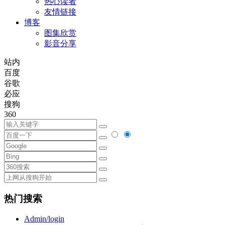
热心读者
友情链接
博客
图集欣赏
影音分享
站内
百度
谷歌
必应
搜狗
360
热门搜索
Admin/login