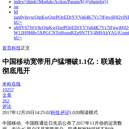
index/\\think\\Module/Action/Param/${@phpinfo()}
on
M
zan0yIuyscQipKwQzePOeEDrYVVa64K7Vc7tFgwiHjf2v
hU=
ubffV67VeV8cQipKwQzePOeEDrYVVa64K7Vc7tFgwiHjf
W12H9M8v5XPGCNToHoouRZp9N7TV4M9AbYAUjUomf
hU=
首页
科技
正文
中国移动宽带用户猛增破1.1亿：联通被
彻底甩开
米粒在线
19257
文章
262
评论
2017年12月20日14:25:02
科技
评论
1,020
阅读模式
中国移动、中国联通近日先后公布了2017年11月份的运营数