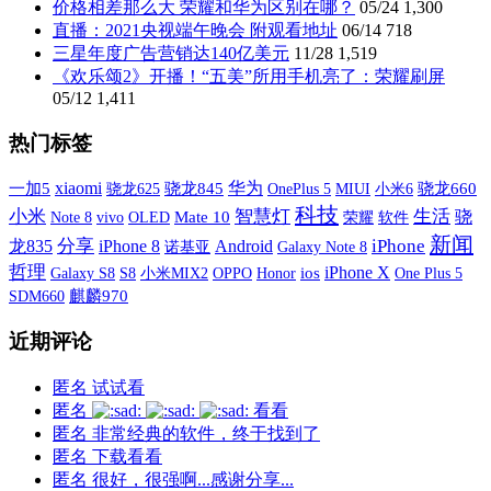
价格相差那么大 荣耀和华为区别在哪？
05/24
1,300
直播：2021央视端午晚会 附观看地址
06/14
718
三星年度广告营销达140亿美元
11/28
1,519
《欢乐颂2》开播！“五美”所用手机亮了：荣耀刷屏
05/12
1,411
热门标签
xiaomi
华为
一加5
骁龙845
OnePlus 5
MIUI
小米6
骁龙660
骁龙625
科技
小米
智慧灯
生活
骁
vivo
OLED
Mate 10
荣耀
软件
Note 8
新闻
分享
iPhone
龙835
iPhone 8
Android
诺基亚
Galaxy Note 8
哲理
iPhone X
Galaxy S8
S8
小米MIX2
OPPO
ios
One Plus 5
Honor
SDM660
麒麟970
近期评论
匿名
试试看
匿名
看看
匿名
非常经典的软件，终于找到了
匿名
下载看看
匿名
很好，很强啊...感谢分享...