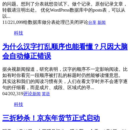
的问题。想到了分表就想尝试下。做个记录。原创记录文章，
转载请注明出处。 优化WordPress数据库中的posts表，可以从
以...
11/22
1,099
给数据库做分表处理
已关闭评论
分享
新闻
科技
为什么汉字打乱顺序也能看懂？只因大脑
会自动修正错误
据央视新闻报道，研究表明，汉字的顺序不一定影响阅读。比
如有时你看完一段顺序被打乱的标题时仍然能够读懂意思。
其实这和我们的阅读习惯有关，人们在看文字时并不会逐字逐
句的仔细看，而是成片、成段、区域式的寻...
04/20
2,319
评论
新闻
英语
科技
三折秒杀！京东年货节正式启动