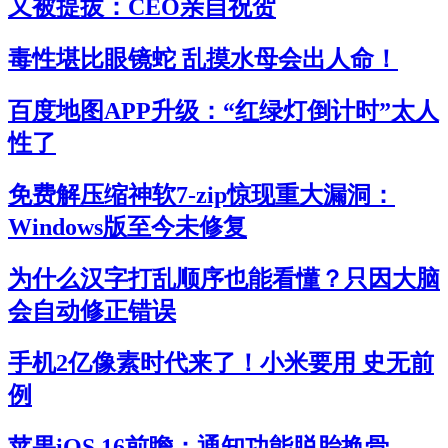
又被提拔：CEO亲自祝贺
毒性堪比眼镜蛇 乱摸水母会出人命！
百度地图APP升级：“红绿灯倒计时”太人
性了
免费解压缩神软7-zip惊现重大漏洞：
Windows版至今未修复
为什么汉字打乱顺序也能看懂？只因大脑
会自动修正错误
手机2亿像素时代来了！小米要用 史无前
例
苹果iOS 16前瞻：通知功能脱胎换骨