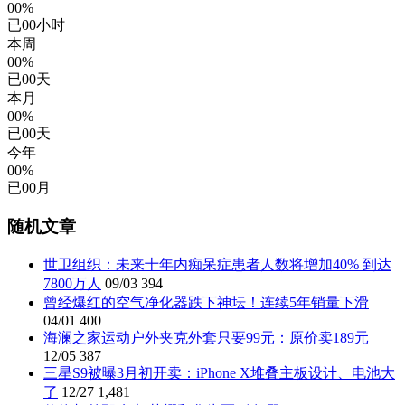
00%
已
00
小时
本周
00%
已
00
天
本月
00%
已
00
天
今年
00%
已
00
月
随机文章
世卫组织：未来十年内痴呆症患者人数将增加40% 到达
7800万人
09/03
394
曾经爆红的空气净化器跌下神坛！连续5年销量下滑
04/01
400
海澜之家运动户外夹克外套只要99元：原价卖189元
12/05
387
三星S9被曝3月初开卖：iPhone X堆叠主板设计、电池大
了
12/27
1,481