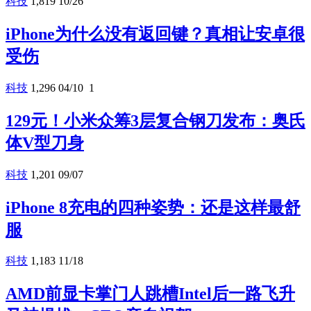
科技
1,819
10/26
iPhone为什么没有返回键？真相让安卓很
受伤
科技
1,296
04/10
1
129元！小米众筹3层复合钢刀发布：奥氏
体V型刀身
科技
1,201
09/07
iPhone 8充电的四种姿势：还是这样最舒
服
科技
1,183
11/18
AMD前显卡掌门人跳槽Intel后一路飞升