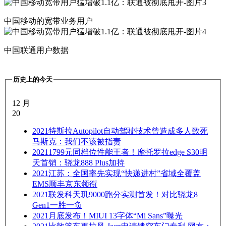
中国移动的宽带业务用户
中国联通用户数据
历史上的今天
12 月
20
2021
特斯拉Autopilot自动驾驶技术曾造成多人致死
马斯克：我们不该被指责
2021
1799元同档位性能王者！摩托罗拉edge S30明
天首销：骁龙888 Plus加持
2021
江苏：全国率先实现“快递进村”省域全覆盖
EMS顺丰京东领衔
2021
联发科天玑9000跑分实测首发！对比骁龙8
Gen1一胜一负
2021
月底发布！MIUI 13字体“Mi Sans”曝光