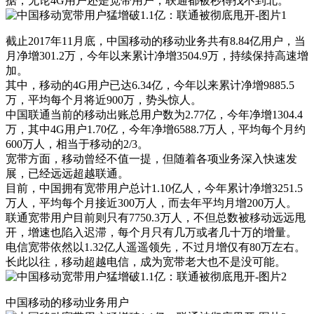
据，无论4G用户还是宽带用户，联通都被秒得找不到北。
截止2017年11月底，中国移动的移动业务共有8.84亿用户，当
月净增301.2万，今年以来累计净增3504.9万，持续保持高速增
加。
其中，移动的4G用户已达6.34亿，今年以来累计净增9885.5
万，平均每个月将近900万，势头惊人。
中国联通当前的移动出账总用户数为2.77亿，今年净增1304.4
万，其中4G用户1.70亿，今年净增6588.7万人，平均每个月约
600万人，相当于移动的2/3。
宽带方面，移动曾经不值一提，但随着各项业务深入快速发
展，已经远远超越联通。
目前，中国拥有宽带用户总计1.10亿人，今年累计净增3251.5
万人，平均每个月接近300万人，而去年平均月增200万人。
联通宽带用户目前则只有7750.3万人，不但总数被移动远远甩
开，增速也陷入迟滞，每个月只有几万或者几十万的增量。
电信宽带依然以1.32亿人遥遥领先，不过月增仅有80万左右。
长此以往，移动超越电信，成为宽带老大也不是没可能。
中国移动的移动业务用户