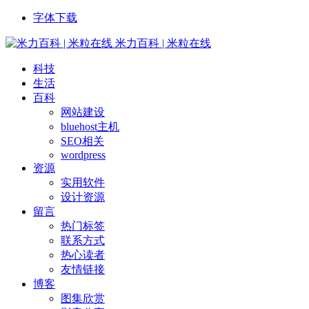
字体下载
米力百科 | 米粒在线
科技
生活
百科
网站建设
bluehost主机
SEO相关
wordpress
资源
实用软件
设计资源
留言
热门标签
联系方式
热心读者
友情链接
博客
图集欣赏