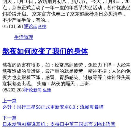
明天，1月10日，农历腊月初八，腊八节。 今天，1月9日，20
点，京东正式启动了一年一度的年货节大促活动，各种优惠促
销纷纷开启。 京东官方也奉上了京东超级秒杀日必买清单，
不少产品半价，有的...
01/10
1,591
评论
ps
科技
生活道理
熬夜如何改变了我们的身体
熬夜的危害有很多，如：经常感到疲劳，免疫力下降：人经常
熬夜造成的后遗症，最严重的就是疲劳、精神不振；人体的免
疫力也会跟着下降，感冒、胃肠感染、过敏等等自律神经失调
症状都会出现。 头痛：熬夜的隔天，上班...
08/20
2,208
评论
新闻
生活
上一篇
必升！国行三星S8正式更新安卓8.0：流畅度暴增
下一篇
日本发明AI翻译耳机：支持日中英三国语言 2秒出语音