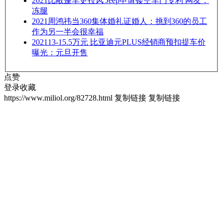
2021
比敞篷车更拉风 Jeep申请镂空车门专利 网友：
冻腿
2021
周鸿祎当360集体婚礼证婚人：挑到360的员工
作为另一半会很幸福
2021
13-15.5万元 比亚迪元PLUS经销商预扣提车价
曝光：元旦开售
点赞
登录收藏
https://www.miliol.org/82728.html
复制链接
复制链接