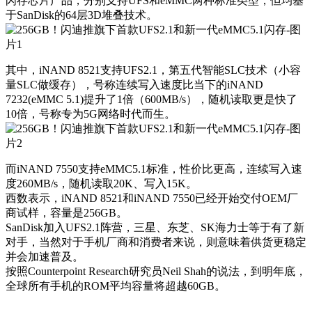
闪存芯片产品，分别支持UFS和eMMC两种标准类型，但均基
于SanDisk的64层3D堆叠技术。
其中，iNAND 8521支持UFS2.1，第五代智能SLC技术（小容
量SLC做缓存），号称连续写入速度比当下的iNAND
7232(eMMC 5.1)提升了1倍（600MB/s），随机读取更是快了
10倍，号称专为5G网络时代而生。
而iNAND 7550支持eMMC5.1标准，性价比更高，连续写入速
度260MB/s，随机读取20K、写入15K。
西数表示，iNAND 8521和iNAND 7550已经开始交付OEM厂
商试样，容量是256GB。
SanDisk加入UFS2.1阵营，三星、东芝、SK海力士等于有了新
对手，当然对于手机厂商和消费者来说，则意味着供货更稳定
并会加速普及。
按照Counterpoint Research研究员Neil Shah的说法，到明年底，
全球所有手机的ROM平均容量将超越60GB。