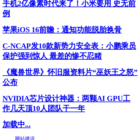
手机2亿像素时代来了！小米要用 史无前
例
苹果iOS 16前瞻：通知功能脱胎换骨
C-NCAP发10款新势力安全表：小鹏乘员
保护强到惊人 最差的惨不忍睹
《魔兽世界》怀旧服资料片“巫妖王之怒”
公布
NVIDIA芯片设计神器：两颗AI GPU工
作几天顶10人团队干一年
加载中...
网站建设