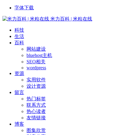
字体下载
米力百科 | 米粒在线
科技
生活
百科
网站建设
bluehost主机
SEO相关
wordpress
资源
实用软件
设计资源
留言
热门标签
联系方式
热心读者
友情链接
博客
图集欣赏