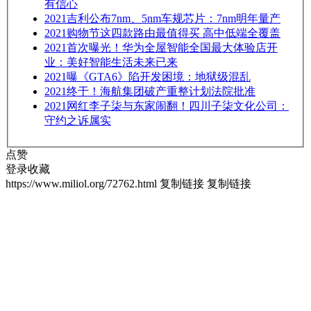
有信心
2021
吉利公布7nm、5nm车规芯片：7nm明年量产
2021
购物节这四款路由最值得买 高中低端全覆盖
2021
首次曝光！华为全屋智能全国最大体验店开
业：美好智能生活未来已来
2021
曝《GTA6》陷开发困境：地狱级混乱
2021
终于！海航集团破产重整计划法院批准
2021
网红李子柒与东家闹翻！四川子柒文化公司：
守约之诉属实
点赞
登录收藏
https://www.miliol.org/72762.html
复制链接
复制链接