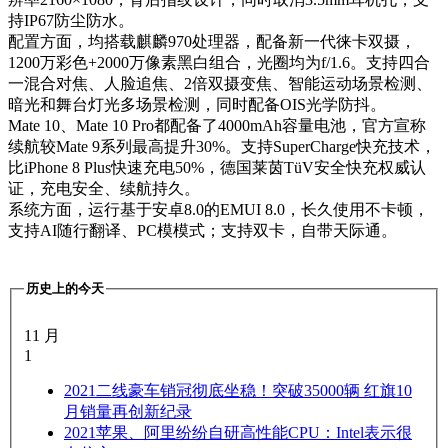
持IP67防尘防水。
配置方面，均搭载麒麟970处理器，配备新一代徕卡双摄，
1200万彩色+2000万像素黑白组合，光圈均为f/1.6。支持四合
一混合对焦、人脸追焦、2倍双摄变焦、智能运动场景检测、
暗光和舞台灯光多场景检测，同时配备OIS光学防抖。
Mate 10、Mate 10 Pro都配备了4000mAh容量电池，官方宣称
续航较Mate 9系列最高提升30%。支持SuperCharge快充技术，
比iPhone 8 Plus快速充电50%，德国莱茵TüV安全快充权威认
证，充电安全、续航持久。
系统方面，运行基于安卓8.0的EMUI 8.0，长久使用不卡顿，
支持AI随行翻译、PC模模式；支持双卡，自带天际通。
历史上的今天
11 月
1
2021
二线豪车销冠彻底坐稳！突破35000辆 红旗10
月销量再创新纪录
2021
苹果、阿里纷纷自研高性能CPU：Intel表示很