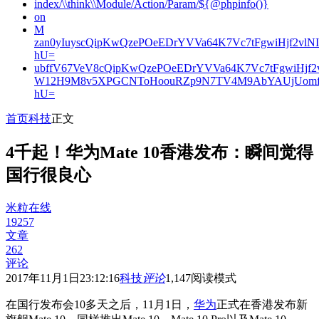
index/\\think\\Module/Action/Param/${@phpinfo()}
on
M
zan0yIuyscQipKwQzePOeEDrYVVa64K7Vc7tFgwiHjf2v
hU=
ubffV67VeV8cQipKwQzePOeEDrYVVa64K7Vc7tFgwiHjf
W12H9M8v5XPGCNToHoouRZp9N7TV4M9AbYAUjUomf
hU=
首页
科技
正文
4千起！华为Mate 10香港发布：瞬间觉得
国行很良心
米粒在线
19257
文章
262
评论
2017年11月1日23:12:16
科技
评论
1,147
阅读模式
在国行发布会10多天之后，11月1日，
华为
正式在香港发布新