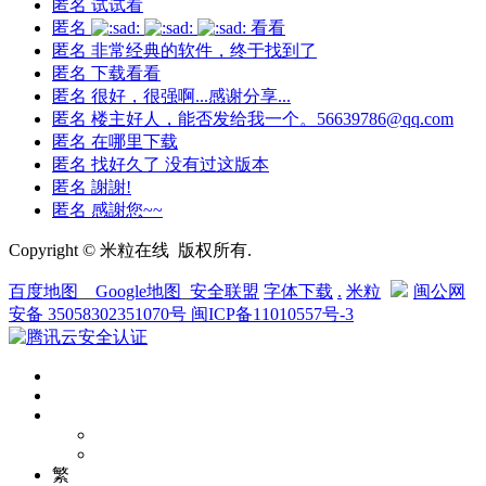
匿名
试试看
匿名
看看
匿名
非常经典的软件，终于找到了
匿名
下载看看
匿名
很好，很强啊...感谢分享...
匿名
楼主好人，能否发给我一个。56639786@qq.com
匿名
在哪里下载
匿名
找好久了 没有过这版本
匿名
謝謝!
匿名
感謝您~~
Copyright © 米粒在线 版权所有.
百度地图
__
Google地图
_
安全联盟
字体下载
.
米粒
闽公网
安备 35058302351070号
闽ICP备11010557号-3
繁