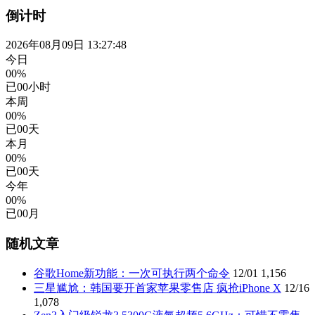
倒计时
2026年08月09日 13:27:49
今日
00%
已
00
小时
本周
00%
已
00
天
本月
00%
已
00
天
今年
00%
已
00
月
随机文章
谷歌Home新功能：一次可执行两个命令
12/01
1,156
三星尴尬：韩国要开首家苹果零售店 疯抢iPhone X
12/16
1,078