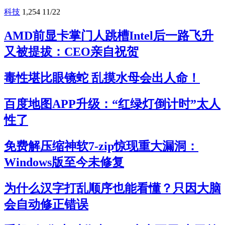
科技
1,254
11/22
AMD前显卡掌门人跳槽Intel后一路飞升
又被提拔：CEO亲自祝贺
毒性堪比眼镜蛇 乱摸水母会出人命！
百度地图APP升级：“红绿灯倒计时”太人
性了
免费解压缩神软7-zip惊现重大漏洞：
Windows版至今未修复
为什么汉字打乱顺序也能看懂？只因大脑
会自动修正错误