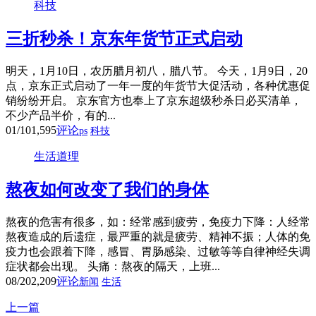
科技
三折秒杀！京东年货节正式启动
明天，1月10日，农历腊月初八，腊八节。 今天，1月9日，20
点，京东正式启动了一年一度的年货节大促活动，各种优惠促
销纷纷开启。 京东官方也奉上了京东超级秒杀日必买清单，
不少产品半价，有的...
01/10
1,595
评论
ps
科技
生活道理
熬夜如何改变了我们的身体
熬夜的危害有很多，如：经常感到疲劳，免疫力下降：人经常
熬夜造成的后遗症，最严重的就是疲劳、精神不振；人体的免
疫力也会跟着下降，感冒、胃肠感染、过敏等等自律神经失调
症状都会出现。 头痛：熬夜的隔天，上班...
08/20
2,209
评论
新闻
生活
上一篇