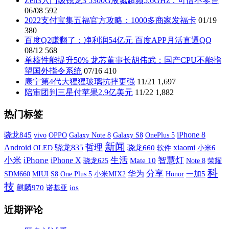
Zen3入门级锐龙3 5300G液氮超频5.6GHz：可惜不零售
06/08
592
2022支付宝集五福官方攻略：1000多商家发福卡
01/19
380
百度Q2赚翻了：净利润54亿元 百度APP月活直逼QQ
08/12
568
单核性能提升50% 龙芯董事长胡伟武：国产CPU不能指
望国外指令系统
07/16
410
康宁第4代大猩猩玻璃抗摔更强
11/21
1,697
陪审团判三星付苹果2.9亿美元
11/22
1,882
热门标签
iPhone 8
骁龙845
vivo
OPPO
Galaxy Note 8
Galaxy S8
OnePlus 5
新闻
哲理
xiaomi
Android
骁龙835
OLED
骁龙660
软件
小米6
小米
iPhone
iPhone X
生活
智慧灯
Mate 10
荣耀
骁龙625
Note 8
科
分享
华为
SDM660
MIUI
S8
One Plus 5
小米MIX2
一加5
Honor
技
麒麟970
诺基亚
ios
近期评论