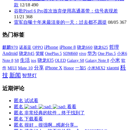
款
12/18
490
谷歌Pixel 6 Pro首次放弃使用高通基带：信号表现差
11/21
368
雷军自曝十年来最沮丧的一天：过去都不愿提
08/05
367
热门标签
iPhone
哲理
iPhone 8
麒麟970
诺基亚
OPPO
骁龙660
骁龙625
Android
华为
骁龙845
荣耀
OnePlus 5
SDM660
vivo
One Plus 5
小米6
生活
小米
骁龙835
S8
ios
OLED
Galaxy S8
Galaxy Note 8
软
Note 8
科
分享
iPhone X
xiaomi
件
MIUI
Mate 10
一加5
小米MIX2
Honor
技
新闻
智慧灯
近期评论
匿名
试试看
匿名
看看
匿名
非常经典的软件，终于找到了
匿名
下载看看
匿名
很好，很强啊...感谢分享...