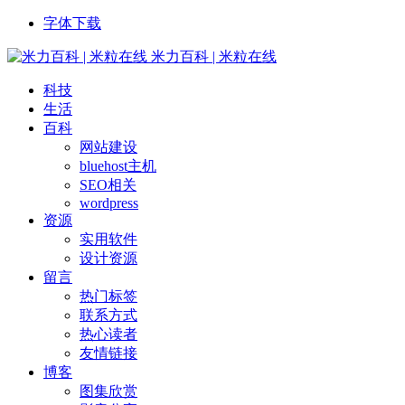
字体下载
米力百科 | 米粒在线
科技
生活
百科
网站建设
bluehost主机
SEO相关
wordpress
资源
实用软件
设计资源
留言
热门标签
联系方式
热心读者
友情链接
博客
图集欣赏