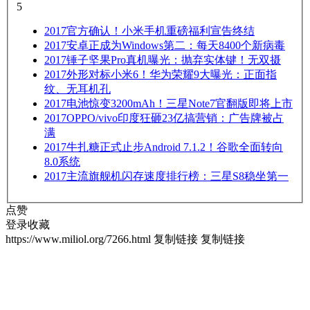
5
2017
官方确认！小米手机重磅福利宣告终结
2017
安卓正成为Windows第二：每天8400个新病毒
2017
锤子坚果Pro真机曝光：抛弃实体键！无双摄
2017
外形对标小米6！华为荣耀9大曝光：正面指
纹、无耳机孔
2017
电池惊变3200mAh！三星Note7官翻版即将上市
2017
OPPO/vivo印度狂砸23亿搞营销：广告牌被占
满
2017
牛扎糖正式止步Android 7.1.2！谷歌全面转向
8.0系统
2017
主流旗舰机闪存速度排行榜：三星S8稳坐第一
点赞
登录收藏
https://www.miliol.org/7266.html
复制链接
复制链接