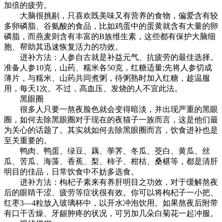
加倍的疲劳。
大脑很挑剔，只喜欢既美味又有营养的食物，偏爱含有较
多卵磷脂、谷氨酸的食品，比如鸡蛋中的蛋黄就含有大量的卵
磷脂，而燕麦则含有丰富的B族维生素，这些都有保护大脑细
胞、帮助其迅速恢复活力的功效。
进补方法：人参自古就是补益元气、抗疲劳的最佳选择。
准备人参10克，山药、糯米各50克，红糖适量;先将人参切成
薄片，与糯米、山药共同煮粥，待粥熟时加入红糖，趁温服
用，每天1次。不过，高血压、发烧的人不宜此法。
黑眼圈
很多人只要一熬夜脸色就会变得暗淡，并出现严重的黑眼
圈，如何去除黑眼圈对于现在的夜猫子一族而言，这是他们最
为关心的话题了。其实就如何去除黑眼圈而言，饮食进补也是
至关重要的。
鸭肉、鸭蛋、绿豆、藕、荸荠、冬瓜、茭白、黄瓜、丝
瓜、苦瓜、海藻、香蕉、梨、柿子、柑桔、桑椹等，都是清肝
明目的佳品，日常饮食中不妨多选食。
进补方法：枸杞子素来有养肝明目之功效，对于缓解熬夜
后的眼睛干涩、疲劳等症状很有效。你可以将枸杞子一小把、
红枣3—4粒放入玻璃杯中，以开水冲泡饮用。如果熬夜后附带
有口干舌燥、牙龈肿疼的状况，可另加几朵白菊花一起冲服。