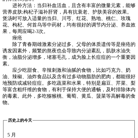
进补方法：当归补血活血，且含有丰富的微量元素，能够
营养皮肤;枸杞子滋补肝肾，具有抗衰老、护肤美容的效果。
煲汤时可放入适量的当归、川芎、红花、熟地、桃仁、玫瑰
花、枸杞、何首乌等中药材，均有很好的调节内分泌、养血效
果，每周应喝2-3次。
痤疮
除了青春期雄激素分泌过多、父母的体质遗传等是痤疮的
诱发因素外，频繁的熬夜也会导致内分泌紊乱，肌肤水油失
衡，油脂分泌增多，堵塞毛孔，成为脸上长痘痘的一个重要因
素。
应少吃甜食、辛辣刺激和油腻的食物，比如巧克力、奶
油、辣椒、油炸食品以及含有过多动物脂肪的肥肉，都能很好
地预防或减轻痘痘。多吃蔬菜和水果，特别是扁豆、芹菜、梨
等富含粗纤维的食物，有利于保持大便的通畅，及时排除体内
的毒素。此外，多吃猕猴桃、葡萄、黄瓜、菠菜等高解毒的食
物。
历史上的今天
5 月