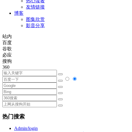
热心读者
友情链接
博客
图集欣赏
影音分享
站内
百度
谷歌
必应
搜狗
360
热门搜索
Admin/login