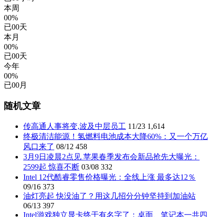
本周
00%
已
00
天
本月
00%
已
00
天
今年
00%
已
00
月
随机文章
传高通人事将变,波及中层员工
11/23
1,614
终极清洁能源！氢燃料电池成本大降60%：又一个万亿
风口来了
08/12
458
3月9日凌晨2点见 苹果春季发布会新品抢先大曝光：
2599起 惊喜不断
03/08
332
Intel 12代酷睿零售价格曝光：全线上涨 最多达12％
09/16
373
油灯亮起 快没油了？用这几招分分钟坚持到加油站
06/13
397
Intel游戏独立显卡终于有名字了：桌面、笔记本一共四