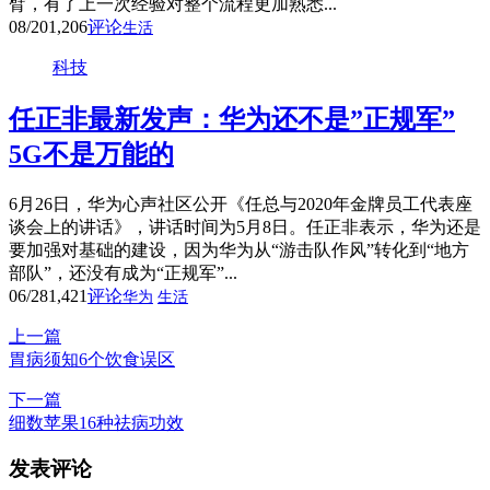
臂，有了上一次经验对整个流程更加熟悉...
08/20
1,206
评论
生活
科技
任正非最新发声：华为还不是”正规军”
5G不是万能的
6月26日，华为心声社区公开《任总与2020年金牌员工代表座
谈会上的讲话》，讲话时间为5月8日。任正非表示，华为还是
要加强对基础的建设，因为华为从“游击队作风”转化到“地方
部队”，还没有成为“正规军”...
06/28
1,421
评论
华为
生活
上一篇
胃病须知6个饮食误区
下一篇
细数苹果16种祛病功效
发表评论