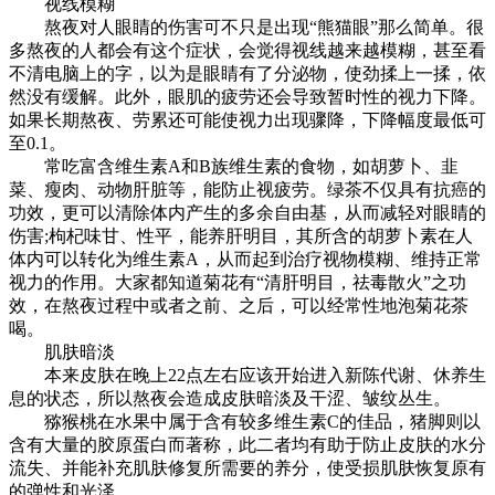
视线模糊
熬夜对人眼睛的伤害可不只是出现“熊猫眼”那么简单。很
多熬夜的人都会有这个症状，会觉得视线越来越模糊，甚至看
不清电脑上的字，以为是眼睛有了分泌物，使劲揉上一揉，依
然没有缓解。此外，眼肌的疲劳还会导致暂时性的视力下降。
如果长期熬夜、劳累还可能使视力出现骤降，下降幅度最低可
至0.1。
常吃富含维生素A和B族维生素的食物，如胡萝卜、韭
菜、瘦肉、动物肝脏等，能防止视疲劳。绿茶不仅具有抗癌的
功效，更可以清除体内产生的多余自由基，从而减轻对眼睛的
伤害;枸杞味甘、性平，能养肝明目，其所含的胡萝卜素在人
体内可以转化为维生素A，从而起到治疗视物模糊、维持正常
视力的作用。大家都知道菊花有“清肝明目，祛毒散火”之功
效，在熬夜过程中或者之前、之后，可以经常性地泡菊花茶
喝。
肌肤暗淡
本来皮肤在晚上22点左右应该开始进入新陈代谢、休养生
息的状态，所以熬夜会造成皮肤暗淡及干涩、皱纹丛生。
猕猴桃在水果中属于含有较多维生素C的佳品，猪脚则以
含有大量的胶原蛋白而著称，此二者均有助于防止皮肤的水分
流失、并能补充肌肤修复所需要的养分，使受损肌肤恢复原有
的弹性和光泽。