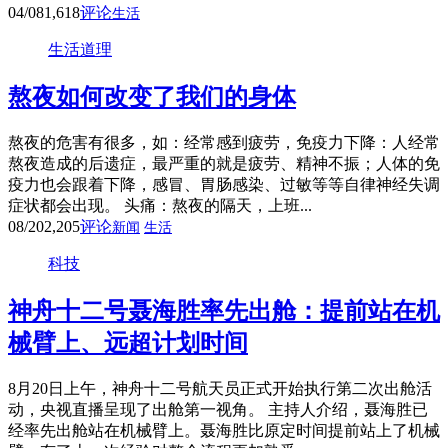
04/08
1,618
评论
生活
生活道理
熬夜如何改变了我们的身体
熬夜的危害有很多，如：经常感到疲劳，免疫力下降：人经常
熬夜造成的后遗症，最严重的就是疲劳、精神不振；人体的免
疫力也会跟着下降，感冒、胃肠感染、过敏等等自律神经失调
症状都会出现。 头痛：熬夜的隔天，上班...
08/20
2,205
评论
新闻
生活
科技
神舟十二号聂海胜率先出舱：提前站在机
械臂上、远超计划时间
8月20日上午，神舟十二号航天员正式开始执行第二次出舱活
动，央视直播呈现了出舱第一视角。 主持人介绍，聂海胜已
经率先出舱站在机械臂上。聂海胜比原定时间提前站上了机械