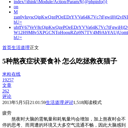
index/\\think\\Module/Action/Param/${@phpinfo()}
on
M
zan0yIuyscQipKwQzePOeEDrYVVa64K7Vc7tFgwiHjf2v
hU=
ubffV67VeV8cQipKwQzePOeEDrYVVa64K7Vc7tFgwiHjf
W12H9M8v5XPGCNToHoouRZp9N7TV4M9AbYAUjUomf
hU=
首页
生活道理
正文
5种熬夜症状要食补 怎么吃拯救夜猫子
米粒在线
19257
文章
262
评论
2013年5月5日21:01:59
生活道理
评论
1,518
阅读模式
疲劳
熬夜时大脑的需氧量和耗氧量均会增加，加上熬夜时会不
停的思考、而周遭的环境又大多空气流通不畅，因此大脑感到