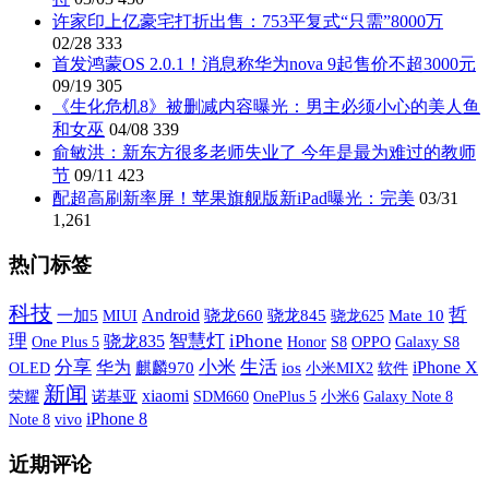
许家印上亿豪宅打折出售：753平复式“只需”8000万
02/28
333
首发鸿蒙OS 2.0.1！消息称华为nova 9起售价不超3000元
09/19
305
《生化危机8》被删减内容曝光：男主必须小心的美人鱼
和女巫
04/08
339
俞敏洪：新东方很多老师失业了 今年是最为难过的教师
节
09/11
423
配超高刷新率屏！苹果旗舰版新iPad曝光：完美
03/31
1,261
热门标签
科技
哲
Android
一加5
MIUI
骁龙660
骁龙845
Mate 10
骁龙625
理
智慧灯
iPhone
骁龙835
One Plus 5
S8
OPPO
Galaxy S8
Honor
分享
小米
生活
iPhone X
华为
OLED
麒麟970
ios
小米MIX2
软件
新闻
xiaomi
荣耀
诺基亚
SDM660
OnePlus 5
小米6
Galaxy Note 8
iPhone 8
vivo
Note 8
近期评论