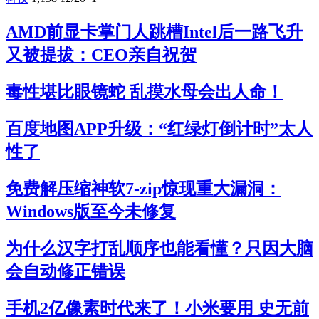
AMD前显卡掌门人跳槽Intel后一路飞升
又被提拔：CEO亲自祝贺
毒性堪比眼镜蛇 乱摸水母会出人命！
百度地图APP升级：“红绿灯倒计时”太人
性了
免费解压缩神软7-zip惊现重大漏洞：
Windows版至今未修复
为什么汉字打乱顺序也能看懂？只因大脑
会自动修正错误
手机2亿像素时代来了！小米要用 史无前