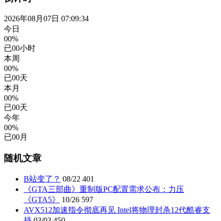
2026年08月07日 07:09:35
今日
00%
已
00
小时
本周
00%
已
00
天
本月
00%
已
00
天
今年
00%
已
00
月
随机文章
B站变了？
08/22
401
《GTA三部曲》重制版PC配置需求公布：力压
《GTA5》
10/26
597
AVX512加速指令彻底再见 Intel将物理封杀12代酷睿支
持
03/03
450