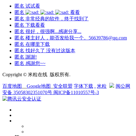
匿名
试试看
匿名
看看
匿名
非常经典的软件，终于找到了
匿名
下载看看
匿名
很好，很强啊...感谢分享...
匿名
楼主好人，能否发给我一个。56639786@qq.com
匿名
在哪里下载
匿名
找好久了 没有过这版本
匿名
謝謝!
匿名
感謝您~~
Copyright © 米粒在线 版权所有.
百度地图
__
Google地图
_
安全联盟
字体下载
.
米粒
闽公网
安备 35058302351070号
闽ICP备11010557号-3