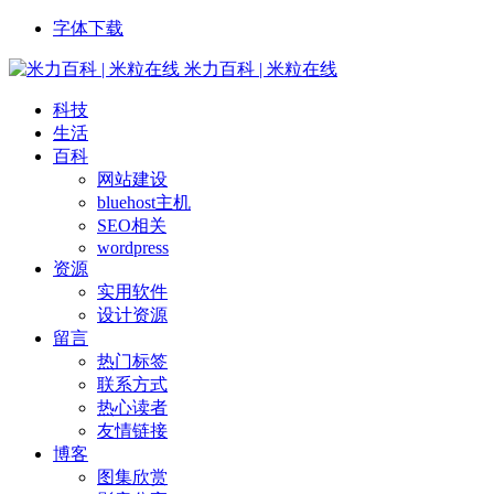
字体下载
米力百科 | 米粒在线
科技
生活
百科
网站建设
bluehost主机
SEO相关
wordpress
资源
实用软件
设计资源
留言
热门标签
联系方式
热心读者
友情链接
博客
图集欣赏