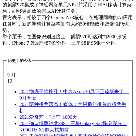
的麒麟970集成了神经网络单元NPU并采用了HiAI移动计算架
构，能够更高效的完成AI计算任务。
官方表示，相较于四个Cortex-A73核心，在处理同样的AI应用
任务时，新的异构计算架构拥有大约50倍能效和25倍性能优
势。
举个栗子，在图像识别速度上，麒麟970可达到约2000张/分
钟，iPhone 7 Plus是487张/分钟，三星S8是95张一分钟。
历史上的今天
9 月
19
2021
彻底干掉挖孔！中兴Axon 30屏下至臻版来了：
9月开卖
2021
两种折叠形态！媒体：苹果后年推首款折叠手
机
2021
爱奇艺：“上车”1000天
2021
确认搭载骁龙898！三星Galaxy S22跑分曝光：
3.00GHz X2超大核加持