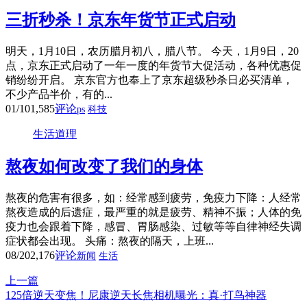
三折秒杀！京东年货节正式启动
明天，1月10日，农历腊月初八，腊八节。 今天，1月9日，20
点，京东正式启动了一年一度的年货节大促活动，各种优惠促
销纷纷开启。 京东官方也奉上了京东超级秒杀日必买清单，
不少产品半价，有的...
01/10
1,585
评论
ps
科技
生活道理
熬夜如何改变了我们的身体
熬夜的危害有很多，如：经常感到疲劳，免疫力下降：人经常
熬夜造成的后遗症，最严重的就是疲劳、精神不振；人体的免
疫力也会跟着下降，感冒、胃肠感染、过敏等等自律神经失调
症状都会出现。 头痛：熬夜的隔天，上班...
08/20
2,176
评论
新闻
生活
上一篇
125倍逆天变焦！尼康逆天长焦相机曝光：真·打鸟神器