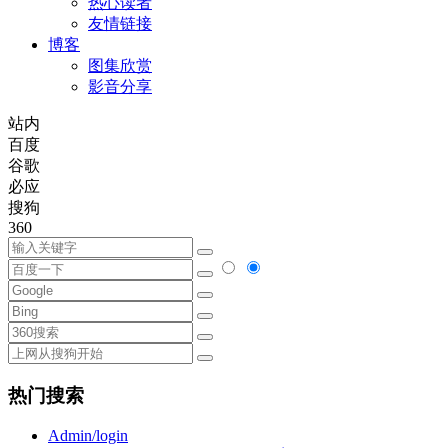
热心读者
友情链接
博客
图集欣赏
影音分享
站内
百度
谷歌
必应
搜狗
360
热门搜索
Admin/login