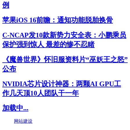
例
苹果iOS 16前瞻：通知功能脱胎换骨
C-NCAP发10款新势力安全表：小鹏乘员
保护强到惊人 最差的惨不忍睹
《魔兽世界》怀旧服资料片“巫妖王之怒”
公布
NVIDIA芯片设计神器：两颗AI GPU工
作几天顶10人团队干一年
加载中...
网站建设