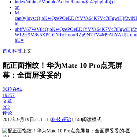
index/\\think\\Module/Action/Param/${@phpinfo()}
on
M
zan0yIuyscQipKwQzePOeEDrYVVa64K7Vc7tFgwiHjf2v
hU=
ubffV67VeV8cQipKwQzePOeEDrYVVa64K7Vc7tFgwiHjf
W12H9M8v5XPGCNToHoouRZp9N7TV4M9AbYAUjUomf
hU=
首页
科技
正文
配正面指纹！华为Mate 10 Pro点亮屏
幕：全面屏妥妥的
米粒在线
19257
文章
262
评论
2017年9月19日21:11:11
科技
评论
1,140
阅读模式