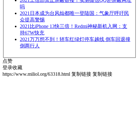
2021
工信部禁止屏蔽链接！实测微信QQ还屏蔽网址
吗
2021
日本成为台风灿都唯一登陆国：气象厅呼吁民
众提高警惕
2021
比iPhone 13快三倍！Redmi神秘新机入网：支
持67W快充
2021
万万想不到！轿车红绿灯停车越线 倒车回退撞
倒两行人
点赞
登录收藏
https://www.miliol.org/63318.html
复制链接
复制链接