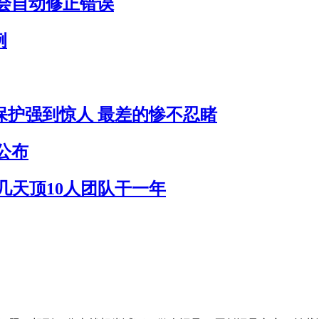
会自动修正错误
例
员保护强到惊人 最差的惨不忍睹
公布
作几天顶10人团队干一年