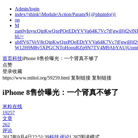
Admin/login
index/\\think\\Module/Action/Param/${@phpinfo()}
on
M
zan0yIuyscQipKwQzePOeEDrYVVa64K7Vc7tFgwiHjf2v
hU=
ubffV67VeV8cQipKwQzePOeEDrYVVa64K7Vc7tFgwiHjf
W12H9M8v5XPGCNToHoouRZp9N7TV4M9AbYAUjUomf
首页
科技
iPhone 8售价曝光：一个肾真不够了
点赞
登录收藏
https://www.miliol.org/59259.html
复制链接
复制链接
iPhone 8售价曝光：一个肾真不够了
米粒在线
19257
文章
262
评论
2017年9月4日22:51:39
科技
评论
1,287
阅读模式