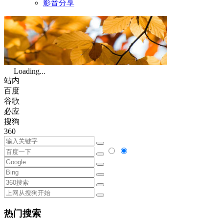
影音分享
Loading...
站内
百度
谷歌
必应
搜狗
360
热门搜索