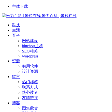
字体下载
米力百科 | 米粒在线
科技
生活
百科
网站建设
bluehost主机
SEO相关
wordpress
资源
实用软件
设计资源
留言
热门标签
联系方式
热心读者
友情链接
博客
图集欣赏