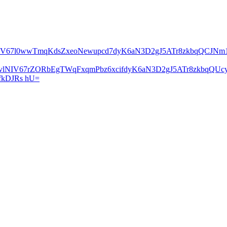
lNIV67l0wwTmqKdsZxeoNewupcd7dyK6aN3D2gJ5ATr8zkbqQCJN
2vlNIV67rZORbEgTWqFxqmPbz6xcifdyK6aN3D2gJ5ATr8zkbqQ
kDJRs hU=