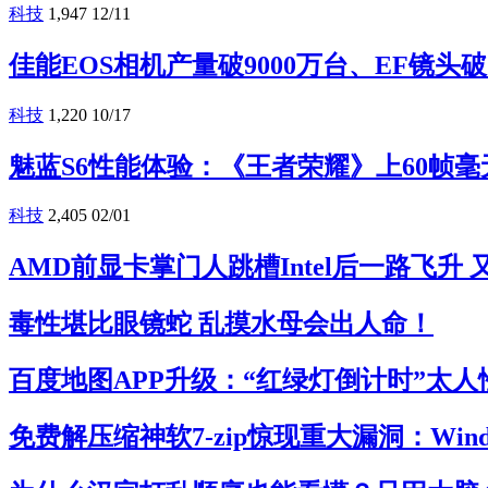
科技
1,947
12/11
佳能EOS相机产量破9000万台、EF镜头破
科技
1,220
10/17
魅蓝S6性能体验：《王者荣耀》上60帧毫
科技
2,405
02/01
AMD前显卡掌门人跳槽Intel后一路飞升
毒性堪比眼镜蛇 乱摸水母会出人命！
百度地图APP升级：“红绿灯倒计时”太人
免费解压缩神软7-zip惊现重大漏洞：Win