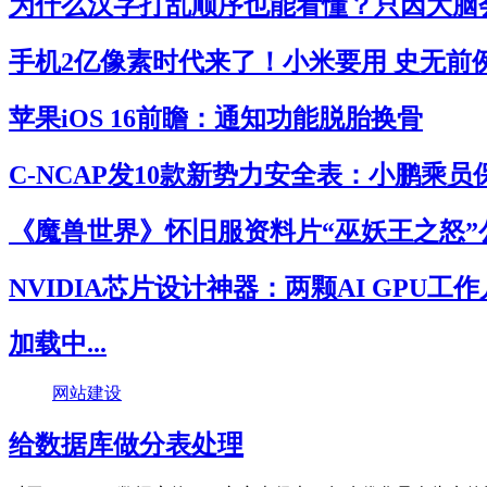
为什么汉字打乱顺序也能看懂？只因大脑
手机2亿像素时代来了！小米要用 史无前
苹果iOS 16前瞻：通知功能脱胎换骨
C-NCAP发10款新势力安全表：小鹏乘
《魔兽世界》怀旧服资料片“巫妖王之怒”
NVIDIA芯片设计神器：两颗AI GPU工
加载中...
网站建设
给数据库做分表处理