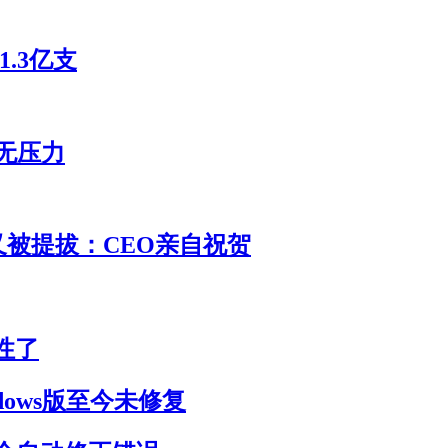
1.3亿支
无压力
 又被提拔：CEO亲自祝贺
性了
dows版至今未修复