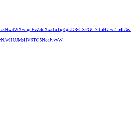
m1/3Nw4WXwrgnEvZ4nXxa1uTgKgLD8v5XPGCNToHUw2Jo4l76sJ
UcyN/wHUJMsHV6TO5NcaJvvyW