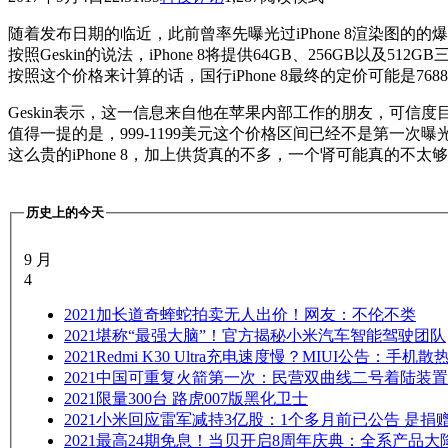
随着发布日期的临近，此前曾率先曝光过iPhone 8渲染图的的爆料
按照Geskin的说法，iPhone 8将提供64GB、256GB以及5
按照这个价格来计算的话，国行iPhone 8最终的定价可能是7688
Geskin表示，这一信息来自他在苹果内部工作的朋友，可信度
值得一提的是，999-1199美元这个价格区间已经不是第一次曝
这么贵的iPhone 8，加上供货真的不多，一个肾可能真的不太
历史上的今天
9 月
4
2021
加长道奇蝰蛇拍卖无人出价！网友：不伦不类
2021
堪称“最强大脑”！官方揭秘小米汽车智能驾驶团队
2021
Redmi K30 Ultra充电速度慢？MIUI公告：手机
2021
中国可重复火箭第一次：民营双曲线二号着陆装置
2021
限量300台 路虎007版黑化卫士
2021
小米回应雷军减持3亿股：1个多月前已公告 是捐
2021
最高24期免息！当贝开启8周年庆典：全系产品大