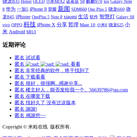
骁龙835
OLED
小米MIX2
诺基亚
S8
麒麟970
ios
Galaxy Note
Honor
新闻
华为
iPhone 8
8
一加5
荣耀
SDM660
One Plus 5
骁龙660
骁
iPhone
xiaomi
生活
智慧灯
龙845
OnePlus 5
软件
Galaxy S8
Note 8
科技
iPhone X
分享
哲理
小
vivo
OPPO
Mate 10
小米6
骁龙625
米
Android
MIUI
近期评论
匿名
试试看
匿名
看看
匿名
非常经典的软件，终于找到了
匿名
下载看看
匿名
很好，很强啊...感谢分享...
匿名
楼主好人，能否发给我一个。56639786@qq.com
匿名
在哪里下载
匿名
找好久了 没有过这版本
匿名
謝謝!
匿名
感謝您~~
Copyright © 米粒在线 版权所有.