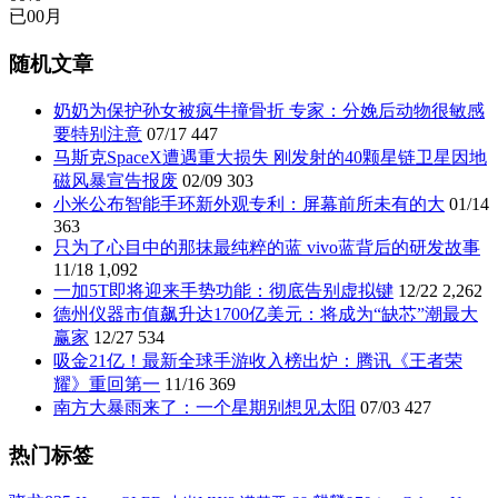
已
00
月
随机文章
奶奶为保护孙女被疯牛撞骨折 专家：分娩后动物很敏感
要特别注意
07/17
447
马斯克SpaceX遭遇重大损失 刚发射的40颗星链卫星因地
磁风暴宣告报废
02/09
303
小米公布智能手环新外观专利：屏幕前所未有的大
01/14
363
只为了心目中的那抹最纯粹的蓝 vivo蓝背后的研发故事
11/18
1,092
一加5T即将迎来手势功能：彻底告别虚拟键
12/22
2,262
德州仪器市值飙升达1700亿美元：将成为“缺芯”潮最大
赢家
12/27
534
吸金21亿！最新全球手游收入榜出炉：腾讯《王者荣
耀》重回第一
11/16
369
南方大暴雨来了：一个星期别想见太阳
07/03
427
热门标签