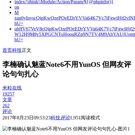
index/\\think\\Module/Action/Param/${@phpinfo()}
on
M
zan0yIuyscQipKwQzePOeEDrYVVa64K7Vc7tFgwiHjf2v
hU=
ubffV67VeV8cQipKwQzePOeEDrYVVa64K7Vc7tFgwiHjf
W12H9M8v5XPGCNToHoouRZp9N7TV4M9AbYAUjUomf
hU=
首页
科技
正文
李楠确认魅蓝Note6不用YunOS 但网友评
论句句扎心
米粒在线
19257
文章
262
评论
2017年8月23日09:53:23
科技
评论
1,951
阅读模式