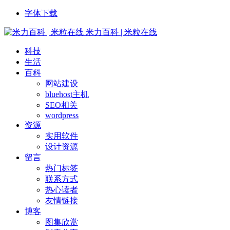
字体下载
米力百科 | 米粒在线
科技
生活
百科
网站建设
bluehost主机
SEO相关
wordpress
资源
实用软件
设计资源
留言
热门标签
联系方式
热心读者
友情链接
博客
图集欣赏