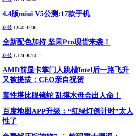
4.4版miui V5公测:17款手机
科技
1,940
07/06
全新配色加持 坚果Pro现货来袭！
科技
1,124
06/14
1
AMD前显卡掌门人跳槽Intel后一路飞升
又被提拔：CEO亲自祝贺
毒性堪比眼镜蛇 乱摸水母会出人命！
百度地图APP升级：“红绿灯倒计时”太人
性了