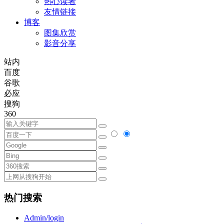
热心读者
友情链接
博客
图集欣赏
影音分享
站内
百度
谷歌
必应
搜狗
360
热门搜索
Admin/login