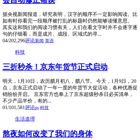
会自动修正错误
据央视新闻报道，研究表明，汉字的顺序不一定影响阅读。比
如有时你看完一段顺序被打乱的标题时仍然能够读懂意思。
其实这和我们的阅读习惯有关，人们在看文字时并不会逐字逐
句的仔细看，而是成片、成段、区域式的寻...
04/20
2,296
评论
新闻
英语
科技
三折秒杀！京东年货节正式启动
明天，1月10日，农历腊月初八，腊八节。 今天，1月9日，20
点，京东正式启动了一年一度的年货节大促活动，各种优惠促
销纷纷开启。 京东官方也奉上了京东超级秒杀日必买清单，
不少产品半价，有的...
01/10
1,581
评论
ps
科技
生活道理
熬夜如何改变了我们的身体