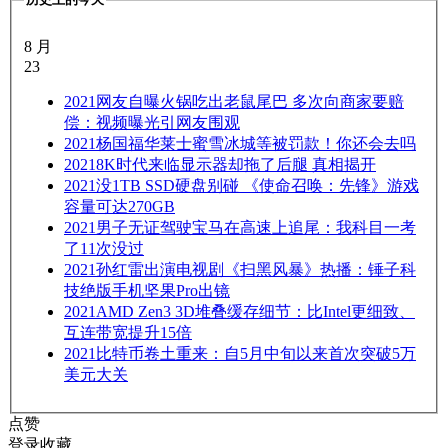
8 月
23
2021
网友自曝火锅吃出老鼠尾巴 多次向商家要赔
偿：视频曝光引网友围观
2021
杨国福华莱士蜜雪冰城等被罚款！你还会去吗
2021
8K时代来临显示器却拖了后腿 真相揭开
2021
没1TB SSD硬盘别碰 《使命召唤：先锋》游戏
容量可达270GB
2021
男子无证驾驶宝马在高速上追尾：我科目一考
了11次没过
2021
孙红雷出演电视剧《扫黑风暴》热播：锤子科
技绝版手机坚果Pro出镜
2021
AMD Zen3 3D堆叠缓存细节：比Intel更细致、
互连带宽提升15倍
2021
比特币卷土重来：自5月中旬以来首次突破5万
美元大关
点赞
登录收藏