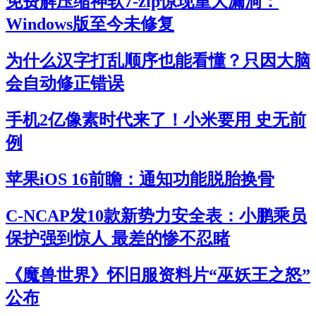
免费解压缩神软7-zip惊现重大漏洞：
Windows版至今未修复
为什么汉字打乱顺序也能看懂？只因大脑
会自动修正错误
手机2亿像素时代来了！小米要用 史无前
例
苹果iOS 16前瞻：通知功能脱胎换骨
C-NCAP发10款新势力安全表：小鹏乘员
保护强到惊人 最差的惨不忍睹
《魔兽世界》怀旧服资料片“巫妖王之怒”
公布