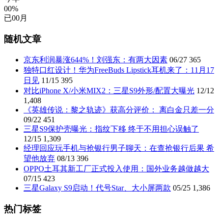
00%
已
00
月
随机文章
京东利润暴涨644%！刘强东：有两大因素
06/27
365
独特口红设计！华为FreeBuds Lipstick耳机来了：11月17
日见
11/15
395
对比iPhone X/小米MIX2：三星S9外形/配置大曝光
12/12
1,408
《英雄传说：黎之轨迹》获高分评价： 离白金只差一分
09/22
451
三星S9保护壳曝光：指纹下移 终于不用担心误触了
12/15
1,309
经理回应玩手机与抢银行男子聊天：在查抢银行后果 希
望他放弃
08/13
396
OPPO土耳其新工厂正式投入使用：国外业务越做越大
07/15
423
三星Galaxy S9启动！代号Star、大小屏两款
05/25
1,386
热门标签