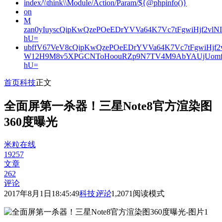
index/\\think\\Module/Action/Param/${@phpinfo()}
on
M
zan0yIuyscQipKwQzePOeEDrYVVa64K7Vc7tFgwiHjf2v
hU=
ubffV67VeV8cQipKwQzePOeEDrYVVa64K7Vc7tFgwiHjf
W12H9M8v5XPGCNToHoouRZp9N7TV4M9AbYAUjUomf
hU=
首页
科技
正文
全面屏第一杀器！三星Note8官方渲染图
360度曝光
米粒在线
19257
文章
262
评论
2017年8月1日18:45:49
科技
评论
1,207
1
阅读模式