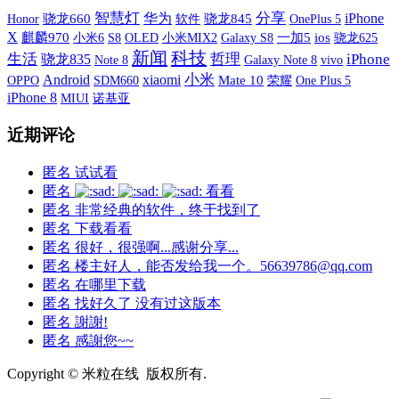
智慧灯
分享
iPhone
华为
骁龙660
软件
骁龙845
OnePlus 5
Honor
X
麒麟970
小米6
S8
OLED
小米MIX2
Galaxy S8
一加5
ios
骁龙625
新闻
科技
生活
哲理
iPhone
骁龙835
Galaxy Note 8
vivo
Note 8
xiaomi
小米
Android
OPPO
SDM660
Mate 10
荣耀
One Plus 5
iPhone 8
MIUI
诺基亚
近期评论
匿名
试试看
匿名
看看
匿名
非常经典的软件，终于找到了
匿名
下载看看
匿名
很好，很强啊...感谢分享...
匿名
楼主好人，能否发给我一个。56639786@qq.com
匿名
在哪里下载
匿名
找好久了 没有过这版本
匿名
謝謝!
匿名
感謝您~~
Copyright © 米粒在线 版权所有.