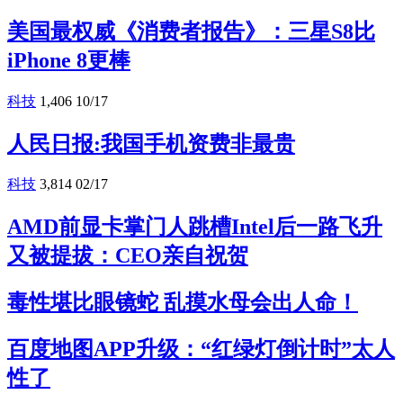
美国最权威《消费者报告》：三星S8比
iPhone 8更棒
科技
1,406
10/17
人民日报:我国手机资费非最贵
科技
3,814
02/17
AMD前显卡掌门人跳槽Intel后一路飞升
又被提拔：CEO亲自祝贺
毒性堪比眼镜蛇 乱摸水母会出人命！
百度地图APP升级：“红绿灯倒计时”太人
性了