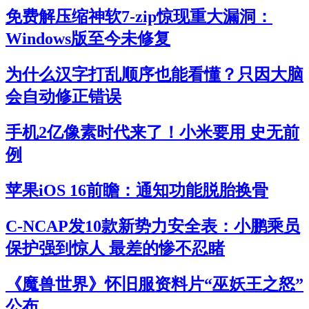
免费解压缩神软7-zip惊现重大漏洞：
Windows版至今未修复
为什么汉字打乱顺序也能看懂？只因大脑
会自动修正错误
手机2亿像素时代来了！小米要用 史无前
例
苹果iOS 16前瞻：通知功能脱胎换骨
C-NCAP发10款新势力安全表：小鹏乘员
保护强到惊人 最差的惨不忍睹
《魔兽世界》怀旧服资料片“巫妖王之怒”
公布