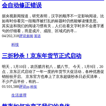
会自动修正错误
据央视新闻报道，研究表明，汉字的顺序不一定影响阅读。比
如有时你看完一段顺序被打乱的标题时仍然能够读懂意思。
其实这和我们的阅读习惯有关，人们在看文字时并不会逐字逐
句的仔细看，而是成片、成段、区域式的寻...
04/20
2,318
评论
新闻
英语
科技
三折秒杀！京东年货节正式启动
明天，1月10日，农历腊月初八，腊八节。 今天，1月9日，20
点，京东正式启动了一年一度的年货节大促活动，各种优惠促
销纷纷开启。 京东官方也奉上了京东超级秒杀日必买清单，
不少产品半价，有的...
01/10
1,588
评论
ps
科技
生活道理