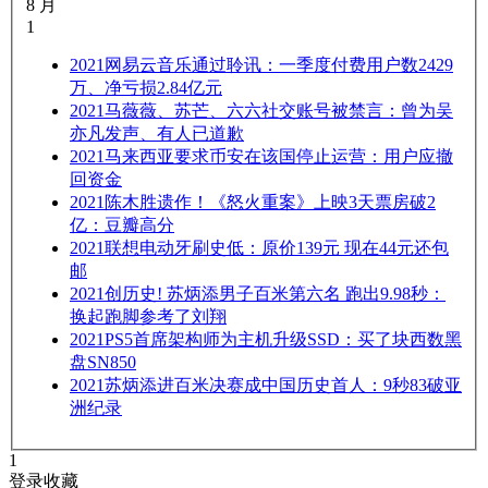
8 月
1
2021
网易云音乐通过聆讯：一季度付费用户数2429
万、净亏损2.84亿元
2021
马薇薇、苏芒、六六社交账号被禁言：曾为吴
亦凡发声、有人已道歉
2021
马来西亚要求币安在该国停止运营：用户应撤
回资金
2021
陈木胜遗作！《怒火重案》上映3天票房破2
亿：豆瓣高分
2021
联想电动牙刷史低：原价139元 现在44元还包
邮
2021
创历史! 苏炳添男子百米第六名 跑出9.98秒：
换起跑脚参考了刘翔
2021
PS5首席架构师为主机升级SSD：买了块西数黑
盘SN850
2021
苏炳添进百米决赛成中国历史首人：9秒83破亚
洲纪录
1
登录收藏