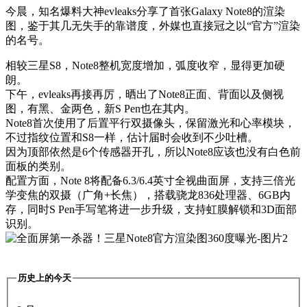
今晨，知名爆料大神evleaks分享了首张Galaxy Note8的渲染
图，鉴于其几无失手的靠谱度，外媒也直接冠之以“官方”渲染
的名号。
相较三星S8，Note8整机宽度增加，弧度收窄，显得更加硬
朗。
下午，evleaks再接再厉，晒出了Note8正面、背面以及侧视
图，有黑、金两色，新S Pen也在其内。
Note8首次使用了后置平行双摄像头，保留激光和心率模块，
不过指纹位置和S8一样，估计届时会收到不少吐槽。
因为顶部依然是6个传感器开孔，所以Note8应该也没有白色前
面板的类别。
配置方面，Note 8将配备6.3/6.4英寸全视曲面屏，支持三倍光
学变焦的双摄（广角+长焦），搭载骁龙836处理器、6GB内
存，同时S Pen手写笔将进一步升级，支持虹膜解锁和3D面部
识别。
历史上的今天