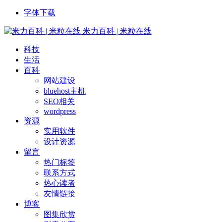
字体下载
米力百科 | 米粒在线
科技
生活
百科
网站建设
bluehost主机
SEO相关
wordpress
资源
实用软件
设计资源
留言
热门标签
联系方式
热心读者
友情链接
博客
图集欣赏