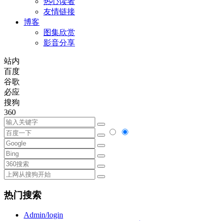
热心读者
友情链接
博客
图集欣赏
影音分享
站内
百度
谷歌
必应
搜狗
360
热门搜索
Admin/login