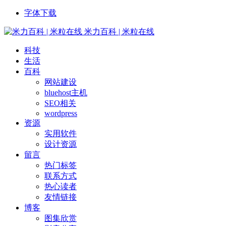
字体下载
米力百科 | 米粒在线
科技
生活
百科
网站建设
bluehost主机
SEO相关
wordpress
资源
实用软件
设计资源
留言
热门标签
联系方式
热心读者
友情链接
博客
图集欣赏