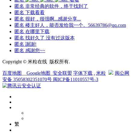
匿名
非常经典的软件，终于找到了
匿名
下载看看
匿名
很好，很强啊...感谢分享...
匿名
楼主好人，能否发给我一个。56639786@qq.com
匿名
在哪里下载
匿名
找好久了 没有过这版本
匿名
謝謝!
匿名
感謝您~~
Copyright © 米粒在线 版权所有.
百度地图
__
Google地图
_
安全联盟
字体下载
.
米粒
闽公网
安备 35058302351070号
闽ICP备11010557号-3
繁