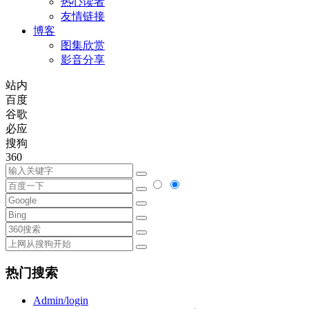
热心读者
友情链接
博客
图集欣赏
影音分享
站内
百度
谷歌
必应
搜狗
360
热门搜索
Admin/login