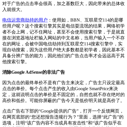
对于广告的点击率会很高，加之基数巨大，因此带来的总体收
入就很大。
电信运营商劫持的用户
：使用如，BBN、互联星空114的是哪
些用户呢？这个搜索引擎其实是电信耍流氓的结果，网络初学
者不会上网，记不住网址，甚至不会使用搜索引擎，于是就直
接在浏览器地址栏输入网站的中文名称，当用户输入一个不存
在的网址，会被中国电信劫持到互联星空114搜索引擎中，实
现自动搜索，因为这些用户绝大多数都是初学者，因此基本不
具备分辨广告的能力，因此他们的广告点击率才会远远高于其
他搜索引擎。
消除Google AdSense的非法广告
因为点击的最终单价不是有广告主来决定，广告主只设定最高
点击的单价。每个点击产生的收入由Google SmartPrice来决
定，这就说明点击的单价是不固定的，自然也就不存在绝对的
高价和低价。可能你屏蔽的广告今天是低价明天就是高价了。
点击广告右下部的“Google提供的广告”，打开一个反馈网页，
在网页底部的“您还想报告违规行为？”里面，选择“此广告”的
选项，注明“该广告内容不当或具有攻击性”和“该广告似乎在