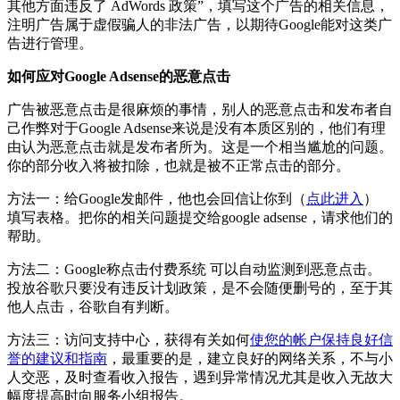
其他方面违反了 AdWords 政策”，填写这个广告的相关信息，
注明广告属于虚假骗人的非法广告，以期待Google能对这类广
告进行管理。
如何应对Google Adsense的恶意点击
广告被恶意点击是很麻烦的事情，别人的恶意点击和发布者自
己作弊对于Google Adsense来说是没有本质区别的，他们有理
由认为恶意点击就是发布者所为。这是一个相当尴尬的问题。
你的部分收入将被扣除，也就是被不正常点击的部分。
方法一：给Google发邮件，他也会回信让你到（
点此进入
）
填写表格。把你的相关问题提交给google adsense，请求他们的
帮助。
方法二：Google称点击付费系统 可以自动监测到恶意点击。
投放谷歌只要没有违反计划政策，是不会随便删号的，至于其
他人点击，谷歌自有判断。
方法三：访问支持中心，获得有关如何
使您的帐户保持良好信
誉的建议和指南
，最重要的是，建立良好的网络关系，不与小
人交恶，及时查看收入报告，遇到异常情况尤其是收入无故大
幅度提高时向服务小组报告。