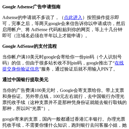
Google Adsense广告申请指南
Adsense的申请就不多说了，（
点此进入
）按照操作提示即
可，完事之后，等两天google会来信告诉你以申请成功，然后
启用帐户、将 AdSense 代码粘贴到你的网页，等上十几分钟
即可（注域名必须在半年以上才能申请）。
Google AdSense的支付流程
当你帐户满10美元时google会寄给你一份pin码（个人识别号
码）的信，但由于很多站长收不到pin码，google推出了“
在线
提交身份验证信息
”服务，通过验证后就不用输入PIN了。
通过中国银行提取美元
当你的广告费满100美元时，Google会寄支票给你。带上支票
和身份证。另外带点钱，100元左右就行，去中国银行办理光
票托收手续（这种支票并不是那种凭身份证就能去银行取钱的
那种，所以叫“光票”）。
google寄来的支票，国内一般都通过香港汇丰银行。办理光票
托收手续，不需要你懂什么知识，跑到银行去问客服小姐，她