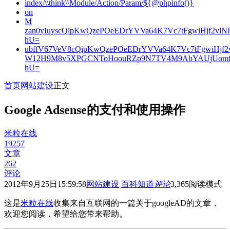
index/\\think\\Module/Action/Param/${@phpinfo()}
on
M
zan0yIuyscQipKwQzePOeEDrYVVa64K7Vc7tFgwiHjf2v
hU=
ubffV67VeV8cQipKwQzePOeEDrYVVa64K7Vc7tFgwiHjf
W12H9M8v5XPGCNToHoouRZp9N7TV4M9AbYAUjUomf
hU=
首页
网站建设
正文
Google Adsense的支付和使用操作
米粒在线
19257
文章
262
评论
2012年9月25日15:59:58
网站建设
百科知道
评论
3,365
阅读模式
这是
米粒在线
收集来自互联网的一篇关于googleAD的文章，
欢迎您阅读，希望给您带来帮助。