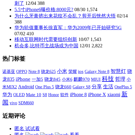
刺了
12/04
388
5.5寸iPhone6曝价格:8000元?
08/30
1,574
为什么牙膏挤出来花纹不会乱？剪开后恍然大悟
02/14
388
华为轮值董事长徐直军：华为2009年已开始研究5G
07/02
410
移动互联网时代需要组织创新
10/07
1,543
机会多,比特币主战场或为中国
12/01
2,822
热门标签
小米
智慧灯
骁
诺基亚
OPPO
荣耀
ios
Galaxy Note 8
Note 8
骁龙625
科技
iPhone
哲理
龙835
一加5
骁龙845
小米6
麒麟970
MIUI
小
分享
生活
Android
米MIX2
One Plus 5
骁龙660
Galaxy S8
OnePlus 5
新
iPhone X
xiaomi
华为
iPhone 8
OLED
Mate 10
S8
软件
Honor
闻
vivo
SDM660
近期评论
匿名
试试看
匿名
看看