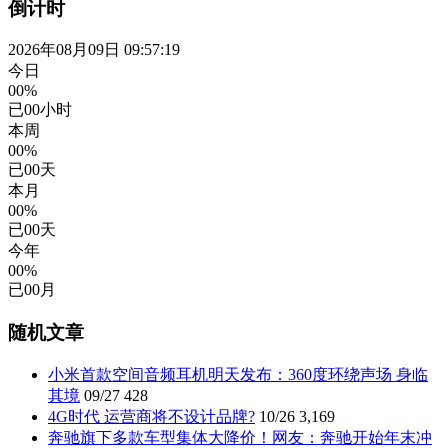
倒计时
2026年08月09日 09:57:20
今日
00%
已
00
小时
本周
00%
已
00
天
本月
00%
已
00
天
今年
00%
已
00
月
随机文章
小米首款空间音频耳机明天发布：360度环绕声场 身临
其境
09/27
428
4G时代 运营商将不设计品牌?
10/26
3,169
奔驰旗下多款车型集体大降价！网友：奔驰开始年末冲