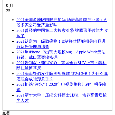
9 月
25
2021
全国多地限电限产加码 涵盖高耗能产业等：A
股多家公司受严重影响
2021
曾经的中国第二大搜索引擎 被腾讯用钞能力收
购了
2021
认定为一级致癌物！B站将对槟榔相关内容进
行从严管理与清查
2021
曝iPhone 13出现大规模bug：Apple Watch无法
解锁、戴口罩要输密码
2021
告别双飞燕LOGO！东风全新SUV上市：狮标
酷似兰博基尼
2021
海南疑似发生啤酒瓶爆炸 致2死3伤！为什么啤
酒瓶会成隐形杀手？
2021
拒绝“注水”！2020年电视剧集数比往年明显缩
短
2021
清华大学：压缩文科博士规模、培养高素质拔
尖人才
点赞