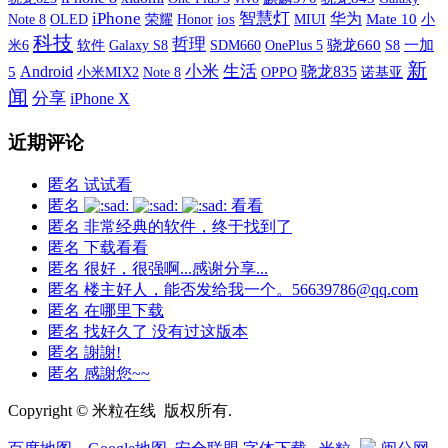
iPhone
智慧灯
华为
Note 8
OLED
荣耀
ios
MIUI
Mate 10
小
Honor
科技
哲理
米6
软件
Galaxy S8
SDM660
OnePlus 5
骁龙660
S8
一加
新
小米
生活
Android
骁龙835
5
小米MIX2
OPPO
诺基亚
Note 8
闻
分享
iPhone X
近期评论
匿名
试试看
匿名
看看
匿名
非常经典的软件，终于找到了
匿名
下载看看
匿名
很好，很强啊...感谢分享...
匿名
楼主好人，能否发给我一个。56639786@qq.com
匿名
在哪里下载
匿名
找好久了 没有过这版本
匿名
謝謝!
匿名
感謝您~~
Copyright © 米粒在线 版权所有.