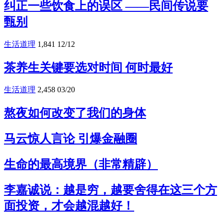
纠正一些饮食上的误区 ——民间传说要
甄别
生活道理
1,841
12/12
茶养生关键要选对时间 何时最好
生活道理
2,458
03/20
熬夜如何改变了我们的身体
马云惊人言论 引爆金融圈
生命的最高境界（非常精辟）
李嘉诚说：越是穷，越要舍得在这三个方
面投资，才会越混越好！