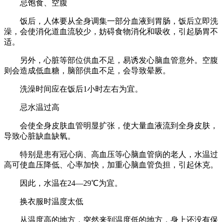
忌饱食、空腹
饭后，人体要从全身调集一部分血液到胃肠，饭后立即洗
澡，会使消化道血流较少，妨碍食物消化和吸收，引起肠胃不
适。
另外，心脏等部位供血不足，易诱发心脑血管意外。空腹
则会造成低血糖，脑部供血不足，会导致晕厥。
洗澡时间应在饭后1小时左右为宜。
忌水温过高
会使全身皮肤血管明显扩张，使大量血液流到全身皮肤，
导致心脏缺血缺氧。
特别是患有冠心病、高血压等心脑血管病的老人，水温过
高可使血压降低、心率加快，加重心脑血管负担，引起休克。
因此，水温在24—29℃为宜。
换衣服时温度太低
从温度高的地方，突然来到温度低的地方，身上还没有保