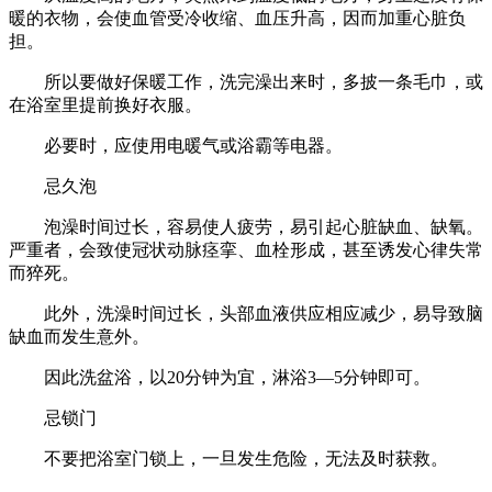
暖的衣物，会使血管受冷收缩、血压升高，因而加重心脏负
担。
所以要做好保暖工作，洗完澡出来时，多披一条毛巾，或
在浴室里提前换好衣服。
必要时，应使用电暖气或浴霸等电器。
忌久泡
泡澡时间过长，容易使人疲劳，易引起心脏缺血、缺氧。
严重者，会致使冠状动脉痉挛、血栓形成，甚至诱发心律失常
而猝死。
此外，洗澡时间过长，头部血液供应相应减少，易导致脑
缺血而发生意外。
因此洗盆浴，以20分钟为宜，淋浴3—5分钟即可。
忌锁门
不要把浴室门锁上，一旦发生危险，无法及时获救。