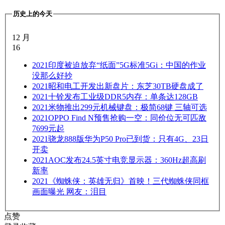
历史上的今天
12 月
16
2021
印度被迫放弃“纸面”5G标准5Gi：中国的作业
没那么好抄
2021
昭和电工开发出新盘片：东芝30TB硬盘成了
2021
十铨发布工业级DDR5内存：单条达128GB
2021
米物推出299元机械键盘：极简68键 三轴可选
2021
OPPO Find N预售抢购一空：同价位无可匹敌
7699元起
2021
骁龙888版华为P50 Pro已到货：只有4G、23日
开卖
2021
AOC发布24.5英寸电竞显示器：360Hz超高刷
新率
2021
《蜘蛛侠：英雄无归》首映！三代蜘蛛侠同框
画面曝光 网友：泪目
点赞