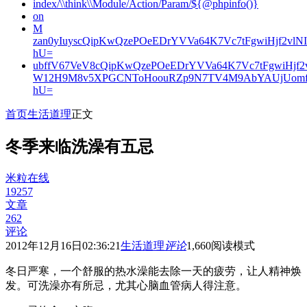
index/\\think\\Module/Action/Param/${@phpinfo()}
on
M
zan0yIuyscQipKwQzePOeEDrYVVa64K7Vc7tFgwiHjf2v
hU=
ubffV67VeV8cQipKwQzePOeEDrYVVa64K7Vc7tFgwiHjf
W12H9M8v5XPGCNToHoouRZp9N7TV4M9AbYAUjUomf
hU=
首页
生活道理
正文
冬季来临洗澡有五忌
米粒在线
19257
文章
262
评论
2012年12月16日02:36:21
生活道理
评论
1,660
阅读模式
冬日严寒，一个舒服的热水澡能去除一天的疲劳，让人精神焕
发。可洗澡亦有所忌，尤其心脑血管病人得注意。