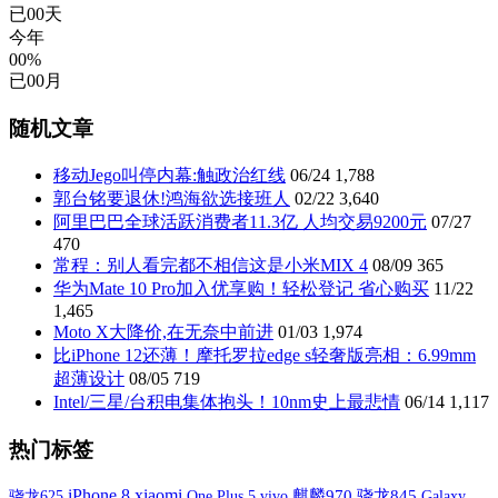
已
00
天
今年
00%
已
00
月
随机文章
移动Jego叫停内幕:触政治红线
06/24
1,788
郭台铭要退休!鸿海欲选接班人
02/22
3,640
阿里巴巴全球活跃消费者11.3亿 人均交易9200元
07/27
470
常程：别人看完都不相信这是小米MIX 4
08/09
365
华为Mate 10 Pro加入优享购！轻松登记 省心购买
11/22
1,465
Moto X大降价,在无奈中前进
01/03
1,974
比iPhone 12还薄！摩托罗拉edge s轻奢版亮相：6.99mm
超薄设计
08/05
719
Intel/三星/台积电集体抱头！10nm史上最悲情
06/14
1,117
热门标签
xiaomi
iPhone 8
One Plus 5
vivo
麒麟970
骁龙845
Galaxy
骁龙625