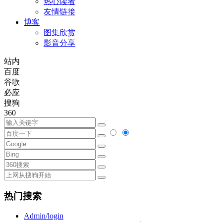
热心读者
友情链接
博客
图集欣赏
影音分享
站内
百度
谷歌
必应
搜狗
360
热门搜索
Admin/login