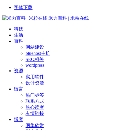
字体下载
米力百科 | 米粒在线
科技
生活
百科
网站建设
bluehost主机
SEO相关
wordpress
资源
实用软件
设计资源
留言
热门标签
联系方式
热心读者
友情链接
博客
图集欣赏