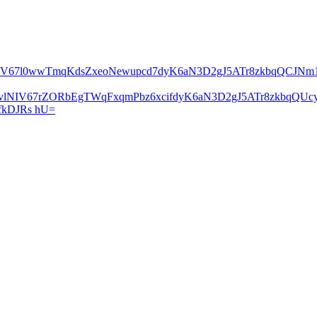
lNIV67l0wwTmqKdsZxeoNewupcd7dyK6aN3D2gJ5ATr8zkbqQCJN
2vlNIV67rZORbEgTWqFxqmPbz6xcifdyK6aN3D2gJ5ATr8zkbqQ
kDJRs hU=