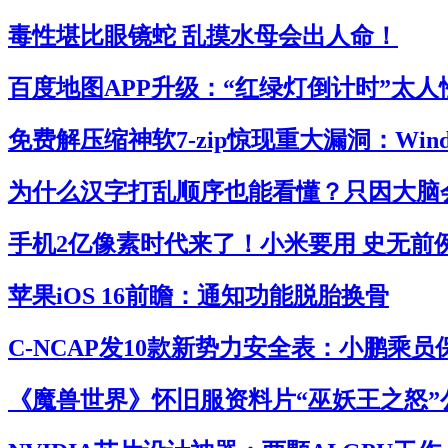
毒性堪比眼镜蛇 乱摸水母会出人命！
百度地图APP升级：“红绿灯倒计时”太人
免费解压缩神软7-zip惊现重大漏洞：Win
为什么汉字打乱顺序也能看懂？只因大脑
手机2亿像素时代来了！小米要用 史无前
苹果iOS 16前瞻：通知功能脱胎换骨
C-NCAP发10款新势力安全表：小鹏乘
《魔兽世界》怀旧服资料片“巫妖王之怒”