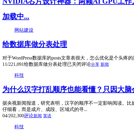
NVIDIA芯片设计神器：两颗AI GPU工
加载中...
网站建设
给数据库做分表处理
对于WordPress数据库的posts文章表很大，怎么优化是个头
11/22
1,091
给数据库做分表处理
已关闭评论
分享
新闻
科技
为什么汉字打乱顺序也能看懂？只因大脑
据央视新闻报道，研究表明，汉字的顺序不一定影响阅读。比
仔细看，而是成片、成段、区域式的寻...
04/20
2,300
评论
新闻
英语
科技