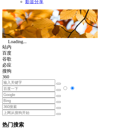
影音分享
Loading...
站内
百度
谷歌
必应
搜狗
360
热门搜索