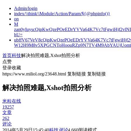
Admin/login
index/\\think\\Module/Action/Param/${@phpinfo()}
on
M
zan0yIuyscQipKwQzePOeEDrYVVa64K7Vc7tFgwiHjf2v
hU=
ubffV67VeV8cQipKwQzePOeEDrYVVa64K7Vc7tFgwiHjf
W12H9M8v5XPGCNToHoouRZp9N7TV4M9AbYAUjUomf
首页
科技
解决拍照难题,Xshot拍照分析
点赞
登录收藏
https://www.miliol.org/23648.html
复制链接
复制链接
解决拍照难题,Xshot拍照分析
米粒在线
19257
文章
262
评论
2014年5月29日15:45:40
科技
评论
4,660
阅读模式