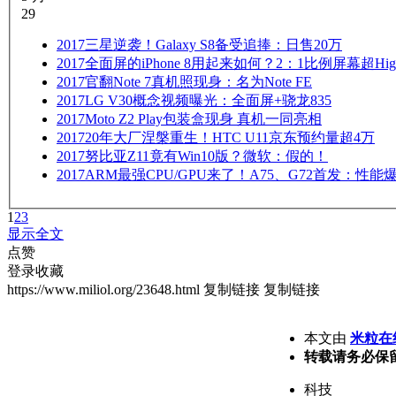
29
2017
三星逆袭！Galaxy S8备受追捧：日售20万
2017
全面屏的iPhone 8用起来如何？2：1比例屏幕超Hig
2017
官翻Note 7真机照现身：名为Note FE
2017
LG V30概念视频曝光：全面屏+骁龙835
2017
Moto Z2 Play包装盒现身 真机一同亮相
2017
20年大厂涅槃重生！HTC U11京东预约量超4万
2017
努比亚Z11竟有Win10版？微软：假的！
2017
ARM最强CPU/GPU来了！A75、G72首发：性能
1
2
3
显示全文
点赞
登录收藏
https://www.miliol.org/23648.html
复制链接
复制链接
本文由
米粒在
转载请务必保
科技