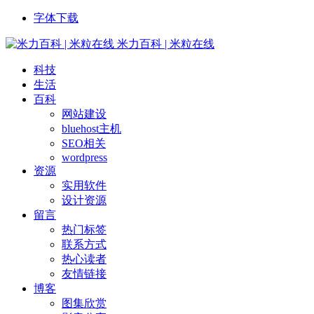
字体下载
米力百科 | 米粒在线
科技
生活
百科
网站建设
bluehost主机
SEO相关
wordpress
资源
实用软件
设计资源
留言
热门标签
联系方式
热心读者
友情链接
博客
图集欣赏