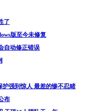
性了
dows版至今未修复
会自动修正错误
例
员保护强到惊人 最差的惨不忍睹
公布