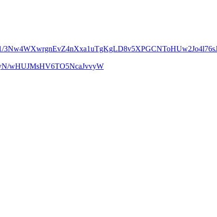
m1/3Nw4WXwrgnEvZ4nXxa1uTgKgLD8v5XPGCNToHUw2Jo4l76sJ
UcyN/wHUJMsHV6TO5NcaJvvyW