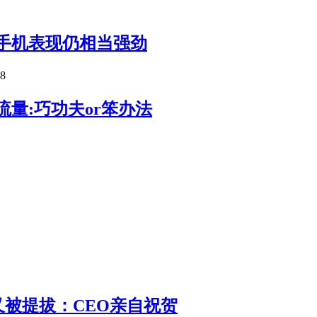
手机表现仍相当强劲
28
流量:巧功夫or笨办法
 又被提拔：CEO亲自祝贺