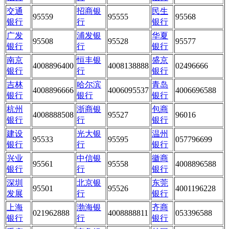
交通
招商银
民生
95559
95555
95568
银行
行
银行
广发
浦发银
华夏
95508
95528
95577
银行
行
银行
南京
恒丰银
盛京
4008896400
4008138888
02496666
银行
行
银行
吉林
哈尔滨
青岛
4008896666
4006095537
4006696588
银行
银行
银行
杭州
浙商银
包商
4008888508
95527
96016
银行
行
银行
建设
光大银
温州
95533
95595
057796699
银行
行
银行
兴业
中信银
徽商
95561
95558
4008896588
银行
行
银行
深圳
北京银
东莞
95501
95526
4001196228
发展
行
银行
上海
渤海银
齐商
021962888
4008888811
053396588
银行
行
银行