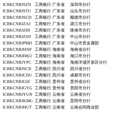
ICBKCNBJSZN
工商银行
广东省
深圳市分行
ICBKCNBJSTU
工商银行
广东省
汕头市分行
ICBKCNBJSUD
工商银行
广东省
顺德市分行
ICBKCNBJZAJ
工商银行
广东省
湛江市分行
ICBKCNBJZHI
工商银行
广东省
珠海市分行
ICBKCNBJZSN
工商银行
广东省
中山市分行
ICBKCNBJPMD
工商银行
广东省
中山市贵金属部
ICBKCNBJHNP
工商银行
海南省
海南省分行
ICBKCNBJHKU
工商银行
海南省
海口市分行
ICBKCNBJYPC
工商银行
海南省
海南洋浦开发区分行
ICBKCNBJSCN
工商银行
四川省
四川省分行
ICBKCNBJCDU
工商银行
四川省
成都市分行
ICBKCNBJGIZ
工商银行
贵州省
贵州省分行
ICBKCNBJGYG
工商银行
贵州省
贵阳市分行
ICBKCNBJYUN
工商银行
云南省
云南省分行
ICBKCNBJKMG
工商银行
云南省
昆明市分行
ICBKCNBJHUT
工商银行
云南省
云南会同商业部