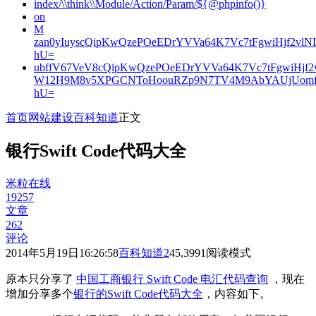
index/\\think\\Module/Action/Param/${@phpinfo()}
on
M
zan0yIuyscQipKwQzePOeEDrYVVa64K7Vc7tFgwiHjf2v
hU=
ubffV67VeV8cQipKwQzePOeEDrYVVa64K7Vc7tFgwiHjf
W12H9M8v5XPGCNToHoouRZp9N7TV4M9AbYAUjUomf
hU=
首页
网站建设
百科知道
正文
银行Swift Code代码大全
米粒在线
19257
文章
262
评论
2014年5月19日16:26:58
百科知道
2
45,399
1
阅读模式
原本只分享了
中国工商银行 Swift Code 电汇代码查询
，现在
增加分享多个
银行的Swift Code代码大全
，内容如下。