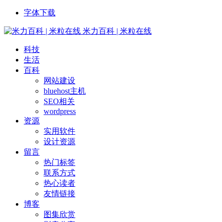
字体下载
米力百科 | 米粒在线
科技
生活
百科
网站建设
bluehost主机
SEO相关
wordpress
资源
实用软件
设计资源
留言
热门标签
联系方式
热心读者
友情链接
博客
图集欣赏