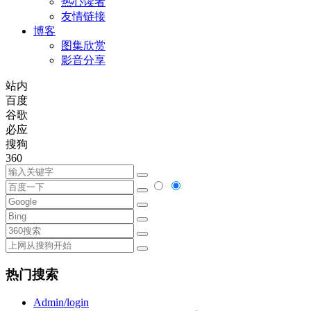
热心读者
友情链接
博客
图集欣赏
影音分享
站内
百度
谷歌
必应
搜狗
360
热门搜索
Admin/login