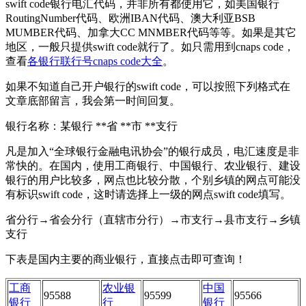
swift code银行电汇代码，并非所有都使用它，如美国银行
RoutingNumber代码、欧洲IBAN代码、澳大利亚BSB
MUMBER代码、加拿大CC MNMBER代码等等。如果是其它
地区，一般只提供swift code就行了。如只需用到cnaps code，
查看
各银行联行号cnaps code大全
。
如果不知道自己开户银行的swift code，可以按照下列格式在
文章底部留言，我会第一时间回复。
银行名称：某银行 **省 **市 **支行
凡是加入“全球银行金融电讯协会”的银行成员，电汇速度是非
常快的。在国内，使用工商银行、中国银行、农业银行、建设
银行的用户比较多，网点也比较分散，个别乡镇的网点可能没
有标识swift code，这时请选择上一级的网点swift code填写。
省分行→省会分行（直辖市分行）→市支行→县市支行→乡镇
支行
下表是国内主要的商业银行，直接点击即可查询！
工商
农业银
中国
95588
95599
95566
银行
行
银行