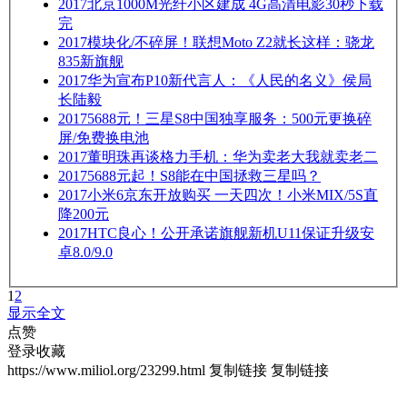
2017
北京1000M光纤小区建成 4G高清电影30秒下载
完
2017
模块化/不碎屏！联想Moto Z2就长这样：骁龙
835新旗舰
2017
华为宣布P10新代言人：《人民的名义》侯局
长陆毅
2017
5688元！三星S8中国独享服务：500元更换碎
屏/免费换电池
2017
董明珠再谈格力手机：华为卖老大我就卖老二
2017
5688元起！S8能在中国拯救三星吗？
2017
小米6京东开放购买 一天四次！小米MIX/5S直
降200元
2017
HTC良心！公开承诺旗舰新机U11保证升级安
卓8.0/9.0
1
2
显示全文
点赞
登录收藏
https://www.miliol.org/23299.html
复制链接
复制链接