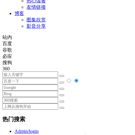
热心读者
友情链接
博客
图集欣赏
影音分享
站内
百度
谷歌
必应
搜狗
360
热门搜索
Admin/login