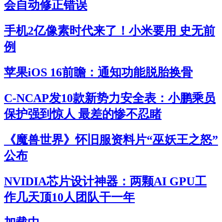
会自动修正错误
手机2亿像素时代来了！小米要用 史无前
例
苹果iOS 16前瞻：通知功能脱胎换骨
C-NCAP发10款新势力安全表：小鹏乘员
保护强到惊人 最差的惨不忍睹
《魔兽世界》怀旧服资料片“巫妖王之怒”
公布
NVIDIA芯片设计神器：两颗AI GPU工
作几天顶10人团队干一年