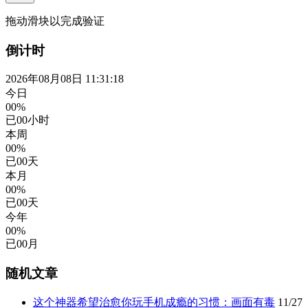
拖动滑块以完成验证
倒计时
2026年08月08日 11:31:19
今日
00%
已
00
小时
本周
00%
已
00
天
本月
00%
已
00
天
今年
00%
已
00
月
随机文章
这个神器希望治愈你玩手机成瘾的习惯：画面有毒
11/27