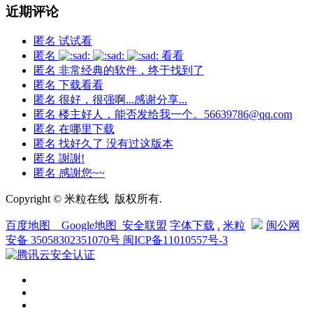
近期评论
匿名
试试看
匿名
看看
匿名
非常经典的软件，终于找到了
匿名
下载看看
匿名
很好，很强啊...感谢分享...
匿名
楼主好人，能否发给我一个。56639786@qq.com
匿名
在哪里下载
匿名
找好久了 没有过这版本
匿名
謝謝!
匿名
感謝您~~
Copyright © 米粒在线 版权所有.
百度地图
__
Google地图
_
安全联盟
字体下载
.
米粒
闽公网
安备 35058302351070号
闽ICP备11010557号-3