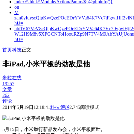
index/\\think\\Module/Action/Param/${@phpinfo()}
on
M
zan0yIuyscQipKwQzePOeEDrYVVa64K7Vc7tFgwiHjf2v
hU=
ubffV67VeV8cQipKwQzePOeEDrYVVa64K7Vc7tFgwiHjf
W12H9M8v5XPGCNToHoouRZp9N7TV4M9AbYAUjUomf
hU=
首页
科技
正文
非iPad,小米平板的劲敌是他
米粒在线
19257
文章
262
评论
2014年5月19日12:18:41
科技
评论
2,745
阅读模式
5月15日，小米举行新品发布会，小米平板面世。