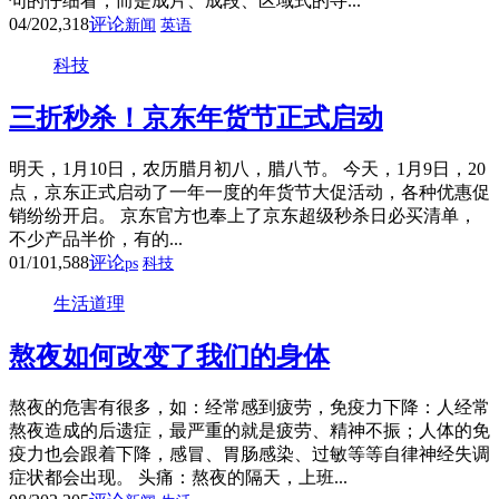
句的仔细看，而是成片、成段、区域式的寻...
04/20
2,318
评论
新闻
英语
科技
三折秒杀！京东年货节正式启动
明天，1月10日，农历腊月初八，腊八节。 今天，1月9日，20
点，京东正式启动了一年一度的年货节大促活动，各种优惠促
销纷纷开启。 京东官方也奉上了京东超级秒杀日必买清单，
不少产品半价，有的...
01/10
1,588
评论
ps
科技
生活道理
熬夜如何改变了我们的身体
熬夜的危害有很多，如：经常感到疲劳，免疫力下降：人经常
熬夜造成的后遗症，最严重的就是疲劳、精神不振；人体的免
疫力也会跟着下降，感冒、胃肠感染、过敏等等自律神经失调
症状都会出现。 头痛：熬夜的隔天，上班...