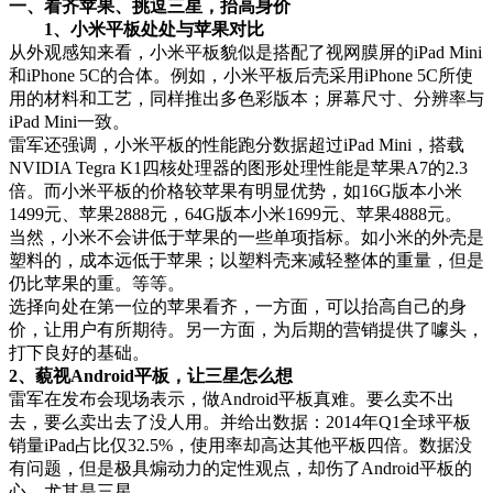
一、看齐苹果、挑逗三星，抬高身价
1、小米平板处处与苹果对比
从外观感知来看，小米平板貌似是搭配了视网膜屏的iPad Mini
和iPhone 5C的合体。例如，小米平板后壳采用iPhone 5C所使
用的材料和工艺，同样推出多色彩版本；屏幕尺寸、分辨率与
iPad Mini一致。
雷军还强调，小米平板的性能跑分数据超过iPad Mini，搭载
NVIDIA Tegra K1四核处理器的图形处理性能是苹果A7的2.3
倍。而小米平板的价格较苹果有明显优势，如16G版本小米
1499元、苹果2888元，64G版本小米1699元、苹果4888元。
当然，小米不会讲低于苹果的一些单项指标。如小米的外壳是
塑料的，成本远低于苹果；以塑料壳来减轻整体的重量，但是
仍比苹果的重。等等。
选择向处在第一位的苹果看齐，一方面，可以抬高自己的身
价，让用户有所期待。另一方面，为后期的营销提供了噱头，
打下良好的基础。
2、藐视Android平板，让三星怎么想
雷军在发布会现场表示，做Android平板真难。要么卖不出
去，要么卖出去了没人用。并给出数据：2014年Q1全球平板
销量iPad占比仅32.5%，使用率却高达其他平板四倍。数据没
有问题，但是极具煽动力的定性观点，却伤了Android平板的
心，尤其是三星。