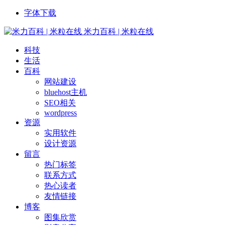
字体下载
米力百科 | 米粒在线
科技
生活
百科
网站建设
bluehost主机
SEO相关
wordpress
资源
实用软件
设计资源
留言
热门标签
联系方式
热心读者
友情链接
博客
图集欣赏