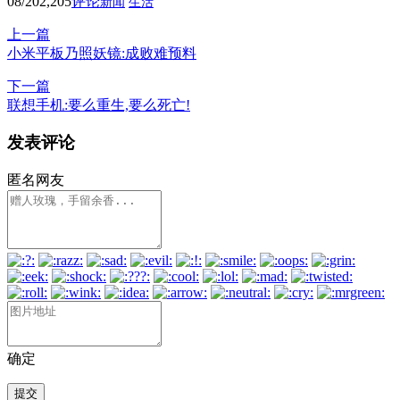
08/20
2,205
评论
新闻
生活
上一篇
小米平板乃照妖镜:成败难预料
下一篇
联想手机:要么重生,要么死亡!
发表评论
匿名网友
确定
提交