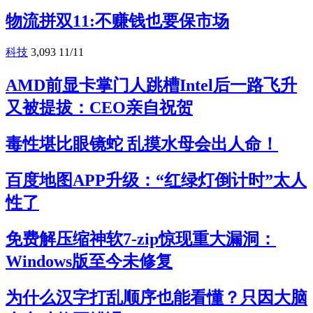
物流拼双11:不赚钱也要保市场
科技
3,093
11/11
AMD前显卡掌门人跳槽Intel后一路飞升
又被提拔：CEO亲自祝贺
毒性堪比眼镜蛇 乱摸水母会出人命！
百度地图APP升级：“红绿灯倒计时”太人
性了
免费解压缩神软7-zip惊现重大漏洞：
Windows版至今未修复
为什么汉字打乱顺序也能看懂？只因大脑