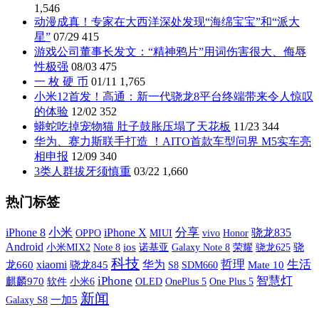
1,546
动漫成真！专家在大西洋深处发现“海绵宝宝”和“派大
星”
07/29
415
游戏公司董事长发文：“精神鸦片”用词伤害很大、侮辱
性极强
08/03
475
一 枚 硬 币
01/11
1,765
小米12首发！高通：新一代骁龙8平台终端带来令人惊叹
的体验
12/02
352
蟒蛇吃掉宠物猫 肚子鼓胀压塌了天花板
11/23
344
华为、赛力斯联手打造 ！AITO首款车型问界 M5实车亮
相申报
12/09
340
3类人群拔牙须慎重
03/22
1,660
热门标签
小米
iPhone X
分享
iPhone 8
骁龙835
OPPO
MIUI
vivo
Honor
Android
小米MIX2
ios
诺基亚
Galaxy Note 8
荣耀
骁
Note 8
骁龙625
科技
xiaomi
哲理
生活
华为
龙660
骁龙845
S8
SDM660
Mate 10
iPhone
智慧灯
麒麟970
软件
小米6
OLED
OnePlus 5
One Plus 5
新闻
Galaxy S8
一加5