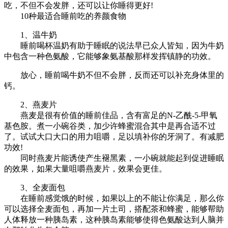
吃，不但不会发胖，还可以让你睡得更好!
10种最适合睡前吃的养颜食物
1、温牛奶
睡前喝杯温奶有助于睡眠的说法早已众人皆知，因为牛奶
中包含一种色氨酸，它能够象氨基酸那样发挥镇静的功效。
放心，睡前喝牛奶不但不会胖，反而还可以补充身体里的
钙。
2、燕麦片
燕麦是很有价值的睡前佳品，含有富足的N-乙酰-5-甲氧
基色胺。煮一小碗谷类，加少许蜂蜜混合其中是再合适不过
了。试试大口大口的用力咀嚼，足以填补你的牙洞了。有减肥
功效!
同时燕麦片能诱使产生褪黑素，一小碗就能起到促进睡眠
的效果，如果大量咀嚼燕麦片，效果会更佳。
3、全麦面包
在睡前感觉饿的时候，如果以上的不能让你满足，那么你
可以选择全麦面包，再加一片土司，搭配茶和蜂蜜，能够帮助
人体释放一种胰岛素，这种胰岛素能够使得色氨酸达到人脑并