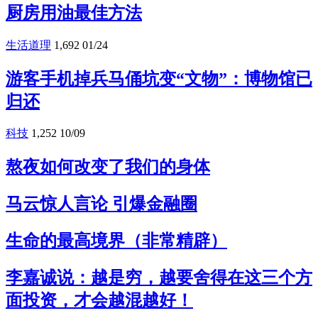
厨房用油最佳方法
生活道理
1,692
01/24
游客手机掉兵马俑坑变“文物”：博物馆已
归还
科技
1,252
10/09
熬夜如何改变了我们的身体
马云惊人言论 引爆金融圈
生命的最高境界（非常精辟）
李嘉诚说：越是穷，越要舍得在这三个方
面投资，才会越混越好！