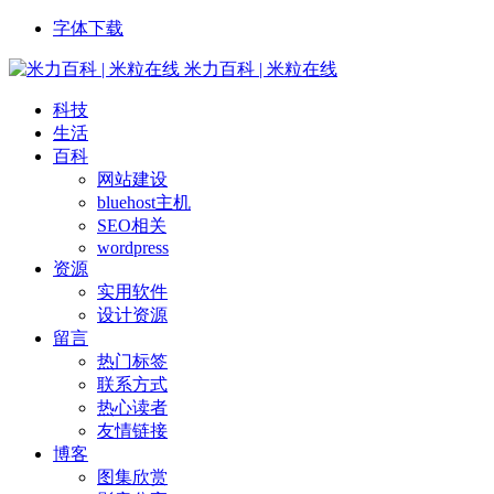
字体下载
米力百科 | 米粒在线
科技
生活
百科
网站建设
bluehost主机
SEO相关
wordpress
资源
实用软件
设计资源
留言
热门标签
联系方式
热心读者
友情链接
博客
图集欣赏