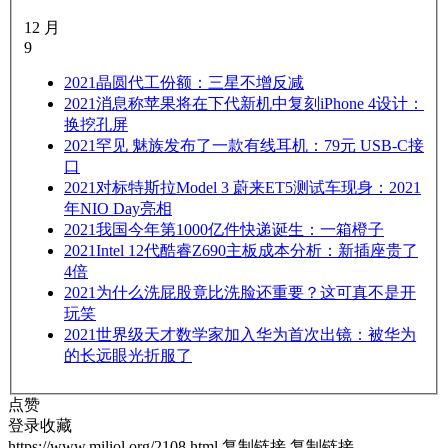
12 月
9
2021
晶圆代工份额：三星不增反减
2021
消息称苹果将在下代新机中复刻iPhone 4设计：
换挖孔屏
2021
罕见 魅族发布了一款有线耳机：79元 USB-C接
口
2021
对标特斯拉Model 3 蔚来ET5测试车现身：2021
年NIO Day亮相
2021
我国今年第1000亿件快递诞生：一箱橙子
2021
Intel 12代酷睿Z690主板成本分析：新插座贵了
4倍
2021
为什么洗屁股竟比洗脸还重要？这可真不是开
玩笑
2021
世界级天才数学家加入华为首次出镜：被华为
的长远眼光折服了
点赞
登录收藏
https://www.miliol.org/2108.html
复制链接
复制链接