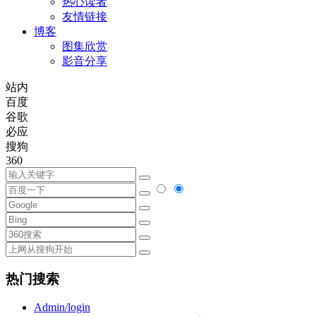
热心读者
友情链接
博客
图集欣赏
影音分享
站内
百度
谷歌
必应
搜狗
360
热门搜索
Admin/login