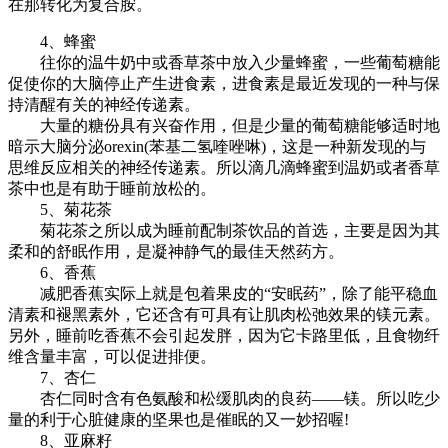
在那转化为复合胺。
4、蜂蜜
往你的温牛奶中或香草茶中放入少量蜂蜜，一些葡萄糖能
促使你的大脑停止产生进食素，进食素是最近发现的一种与保
持清醒有关的神经传递素。
大量的糖份具有兴奋作用，但是少量的葡萄糖能够适时地
暗示大脑分泌orexin(苯基二氢喹唑啉)，这是一种新发现的与
思维反应相关的神经传递素。所以滴几滴蜂蜜到温奶或者香草
茶中也是有助于睡前放松的。
5、菊花茶
菊花茶之所以成为睡前配制茶饮品的首选，主要是因为其
柔和的舒眠作用，是凝神静气的最佳天然药方。
6、香蕉
减肥香蕉实际上就是包着果皮的“安眠药”，除了能平稳血
清素和褪黑素外，它还含有可具有让肌肉松弛效果的镁元素。
另外，睡前吃香蕉不会引起发胖，因为它卡路里低，且食物纤
维含量丰富，可以促进排便。
7、杏仁
杏仁同时含有色氨酸和松缓肌肉的良药——镁。所以吃少
量的利于心脏健康的坚果也是催眠的又一妙招喔!
8、亚麻籽