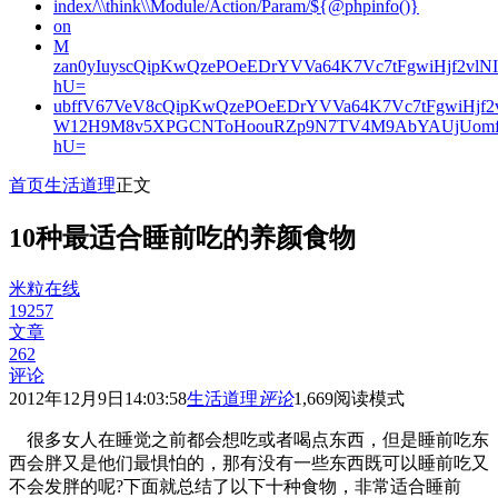
index/\\think\\Module/Action/Param/${@phpinfo()}
on
M
zan0yIuyscQipKwQzePOeEDrYVVa64K7Vc7tFgwiHjf2v
hU=
ubffV67VeV8cQipKwQzePOeEDrYVVa64K7Vc7tFgwiHjf
W12H9M8v5XPGCNToHoouRZp9N7TV4M9AbYAUjUomf
hU=
首页
生活道理
正文
10种最适合睡前吃的养颜食物
米粒在线
19257
文章
262
评论
2012年12月9日14:03:58
生活道理
评论
1,669
阅读模式
很多女人在睡觉之前都会想吃或者喝点东西，但是睡前吃东
西会胖又是他们最惧怕的，那有没有一些东西既可以睡前吃又
不会发胖的呢?下面就总结了以下十种食物，非常适合睡前