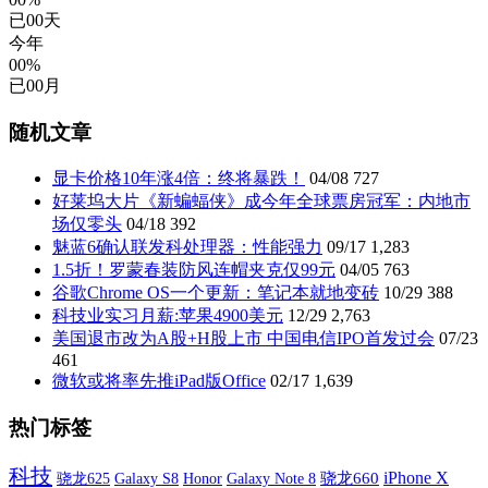
已
00
天
今年
00%
已
00
月
随机文章
显卡价格10年涨4倍：终将暴跌！
04/08
727
好莱坞大片《新蝙蝠侠》成今年全球票房冠军：内地市
场仅零头
04/18
392
魅蓝6确认联发科处理器：性能强力
09/17
1,283
1.5折！罗蒙春装防风连帽夹克仅99元
04/05
763
谷歌Chrome OS一个更新：笔记本就地变砖
10/29
388
科技业实习月薪:苹果4900美元
12/29
2,763
美国退市改为A股+H股上市 中国电信IPO首发过会
07/23
461
微软或将率先推iPad版Office
02/17
1,639
热门标签
科技
iPhone X
Galaxy S8
Galaxy Note 8
骁龙660
骁龙625
Honor