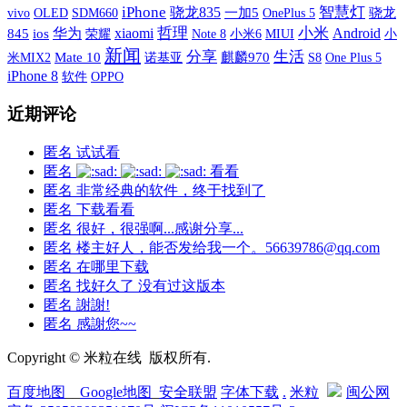
iPhone
智慧灯
骁龙835
vivo
OLED
SDM660
一加5
OnePlus 5
骁龙
xiaomi
哲理
小米
华为
Android
845
ios
荣耀
小米6
MIUI
小
Note 8
新闻
分享
生活
米MIX2
Mate 10
诺基亚
麒麟970
S8
One Plus 5
iPhone 8
软件
OPPO
近期评论
匿名
试试看
匿名
看看
匿名
非常经典的软件，终于找到了
匿名
下载看看
匿名
很好，很强啊...感谢分享...
匿名
楼主好人，能否发给我一个。56639786@qq.com
匿名
在哪里下载
匿名
找好久了 没有过这版本
匿名
謝謝!
匿名
感謝您~~
Copyright © 米粒在线 版权所有.
百度地图
__
Google地图
_
安全联盟
字体下载
.
米粒
闽公网