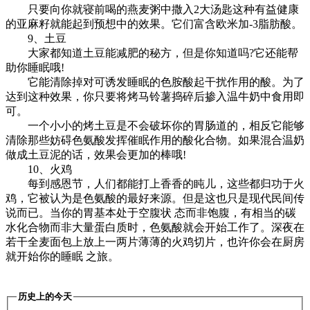
只要向你就寝前喝的燕麦粥中撒入2大汤匙这种有益健康
的亚麻籽就能起到预想中的效果。它们富含欧米加-3脂肪酸。
9、土豆
大家都知道土豆能减肥的秘方，但是你知道吗?它还能帮
助你睡眠哦!
它能清除掉对可诱发睡眠的色胺酸起干扰作用的酸。为了
达到这种效果，你只要将烤马铃薯捣碎后掺入温牛奶中食用即
可。
一个小小的烤土豆是不会破坏你的胃肠道的，相反它能够
清除那些妨碍色氨酸发挥催眠作用的酸化合物。如果混合温奶
做成土豆泥的话，效果会更加的棒哦!
10、火鸡
每到感恩节，人们都能打上香香的盹儿，这些都归功于火
鸡，它被认为是色氨酸的最好来源。但是这也只是现代民间传
说而已。当你的胃基本处于空腹状 态而非饱腹，有相当的碳
水化合物而非大量蛋白质时，色氨酸就会开始工作了。深夜在
若干全麦面包上放上一两片薄薄的火鸡切片，也许你会在厨房
就开始你的睡眠 之旅。
历史上的今天