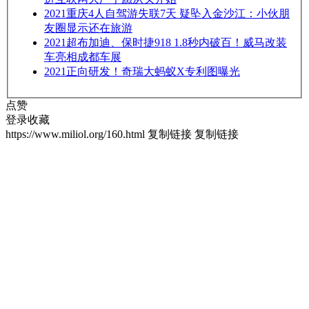
2021
重庆4人自驾游失联7天 疑坠入金沙江：小伙朋
友圈显示还在旅游
2021
超布加迪、保时捷918 1.8秒内破百！威马改装
车亮相成都车展
2021
正向研发！奇瑞大蚂蚁X专利图曝光
点赞
登录收藏
https://www.miliol.org/160.html
复制链接
复制链接