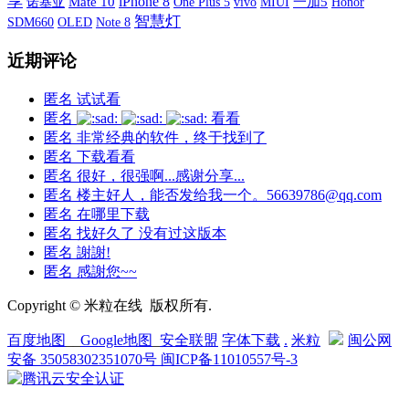
享
iPhone 8
诺基亚
Mate 10
One Plus 5
vivo
MIUI
一加5
Honor
智慧灯
SDM660
OLED
Note 8
近期评论
匿名
试试看
匿名
看看
匿名
非常经典的软件，终于找到了
匿名
下载看看
匿名
很好，很强啊...感谢分享...
匿名
楼主好人，能否发给我一个。56639786@qq.com
匿名
在哪里下载
匿名
找好久了 没有过这版本
匿名
謝謝!
匿名
感謝您~~
Copyright © 米粒在线 版权所有.
百度地图
__
Google地图
_
安全联盟
字体下载
.
米粒
闽公网
安备 35058302351070号
闽ICP备11010557号-3