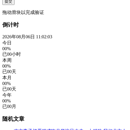
提交
拖动滑块以完成验证
倒计时
2026年08月06日 11:02:04
今日
00%
已
00
小时
本周
00%
已
00
天
本月
00%
已
00
天
今年
00%
已
00
月
随机文章