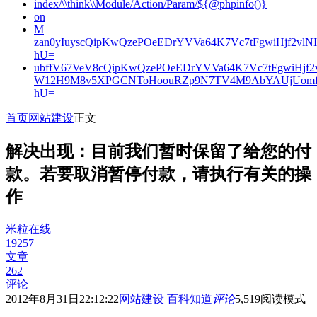
index/\\think\\Module/Action/Param/${@phpinfo()}
on
M
zan0yIuyscQipKwQzePOeEDrYVVa64K7Vc7tFgwiHjf2v
hU=
ubffV67VeV8cQipKwQzePOeEDrYVVa64K7Vc7tFgwiHjf
W12H9M8v5XPGCNToHoouRZp9N7TV4M9AbYAUjUomf
hU=
首页
网站建设
正文
解决出现：目前我们暂时保留了给您的付
款。若要取消暂停付款，请执行有关的操
作
米粒在线
19257
文章
262
评论
2012年8月31日22:12:22
网站建设
百科知道
评论
5,519
阅读模式