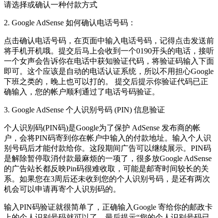
请选择或确认一种付款方式
2. Google AdSense 如何确认电话号码：
点击确认电话号码，在页面中输入电话号码，记得点击发送前
将手机开机哦。提交后马上会收到一个0190开头的电话，接听
一个女声会告诉你在电话中获知验证代码，将验证码输入下面
即可。这个应该是自动的电话认证系统，所以不用担心Google
下班之类的，晚上也可以打的。 提交后提示你验证代码已正
确输入，您的帐户顺利通过了电话号码验证。
3. Google AdSense 个人识别号码 (PIN) 信息验证
个人识别码(PIN码)是Google为了保护 AdSense 发布商的帐
户，会将PIN码寄到你在帐户中输入的付款地址。输入个人识
别号码后才能付款给你。这段期间广告可以继续展示。PIN码
是解除暂停取消付款最麻烦的一项了，很多放Google AdSense
的广告站长都反映Pin码很难收取，可能是邮寄时间较长的关
系。如果您在3周后还未收到您的个人识别号码，是还有两次
机会可以申请再寄个人识别码的。
输入PIN码验证就很简单了，正确输入Google 寄给你的邮政卡
上的个人识别号码就可以了，最后提示“您的个人识别号码已