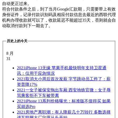
自动更正过来。
符合付款条件之后，到了当月Google汇款期，只需要带上有效
身份证件，记录付款识别码及相应付款信息去最近的西联代理
机构办理收款就可以了，收款延迟不能超过35天，否则就会自
动取消付款到下一期去了。
历史上的今天
8 月
31
2021
iPhone 13无缘 苹果手机最快明年支持卫星通
讯：仅用于应急情况
2021
取消大小周后首次发薪 字节跳动员工炸了：薪
资普降17%
2021
一女子被保安拖出车厢 西安地铁官微：女子辱
骂乘客拒不下车被带离
2021
iPhone 13系列价格曝光：标准版不值得买 如果
买就选Pro
2021
房地产离职潮：有人降薪几十万转行 多数选择
进互联网大厂宁愿从头开始