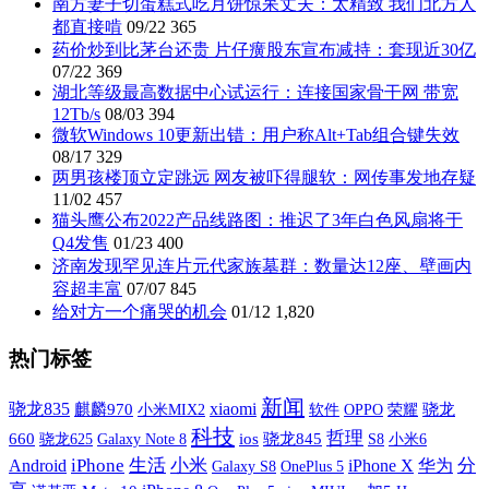
南方妻子切蛋糕式吃月饼惊呆丈夫：太精致 我们北方人
都直接啃
09/22
365
药价炒到比茅台还贵 片仔癀股东宣布减持：套现近30亿
07/22
369
湖北等级最高数据中心试运行：连接国家骨干网 带宽
12Tb/s
08/03
394
微软Windows 10更新出错：用户称Alt+Tab组合键失效
08/17
329
两男孩楼顶立定跳远 网友被吓得腿软：网传事发地存疑
11/02
457
猫头鹰公布2022产品线路图：推迟了3年白色风扇将于
Q4发售
01/23
400
济南发现罕见连片元代家族墓群：数量达12座、壁画内
容超丰富
07/07
845
给对方一个痛哭的机会
01/12
1,820
热门标签
新闻
xiaomi
骁龙835
麒麟970
小米MIX2
软件
OPPO
荣耀
骁龙
科技
哲理
660
Galaxy Note 8
ios
骁龙845
S8
小米6
骁龙625
iPhone
生活
小米
iPhone X
分
Android
华为
Galaxy S8
OnePlus 5