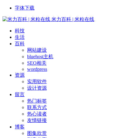
字体下载
米力百科 | 米粒在线
科技
生活
百科
网站建设
bluehost主机
SEO相关
wordpress
资源
实用软件
设计资源
留言
热门标签
联系方式
热心读者
友情链接
博客
图集欣赏