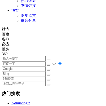
热心读者
友情链接
博客
图集欣赏
影音分享
站内
百度
谷歌
必应
搜狗
360
热门搜索
Admin/login