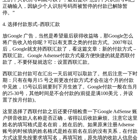
正确输入，因缺少个人识别号码而被暂停的付款已解除暂
停。”
4. 选择付款形式–西联汇款
放Google 广告，当然是希望最后获得收益咯，那Google怎么
将广告收入给你呢？可以有支票之类的付款方式。2007年以
后，Google就支持西联汇款了，看这篇文章：新的付款方式 –
西联汇款。Google Adsense付款方式最方便快捷的就是西联付
款了，不要怀疑就选它：设置西联汇款。
西联汇款付款可在汇出一天后就可以取款了。然后注意一下时
期：只有在每月15 号之前更改付款方式才会在这个月的付款
中见效，15号以后就要到下月生效了。Google付款一般在当月
的25-30号，其他时间是不会付款的(前提是满100美元，并设
置了按月付款)。
这里选择了西联付款之后还要仔细检查一下Google AdSense 账
户拼音收款人名称是否正确，省得以后收款麻烦。注意它这里
姓名的填写格式是名在前，姓在后的。如果原来注册Adsense
账号的时候填的姓名格式是姓在前名在后的没有关系，在付款
方式这里先按要求填写名，再填写姓，原先填的收款人信息会