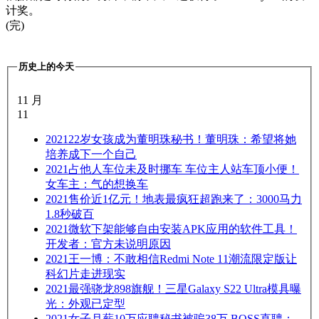
计奖。
(完)
历史上的今天
11 月
11
2021
22岁女孩成为董明珠秘书！董明珠：希望将她
培养成下一个自己
2021
占他人车位未及时挪车 车位主人站车顶小便！
女车主：气的想换车
2021
售价近1亿元！地表最疯狂超跑来了：3000马力
1.8秒破百
2021
微软下架能够自由安装APK应用的软件工具！
开发者：官方未说明原因
2021
王一博：不敢相信Redmi Note 11潮流限定版让
科幻片走进现实
2021
最强骁龙898旗舰！三星Galaxy S22 Ultra模具曝
光：外观已定型
2021
女子月薪10万应聘秘书被骗38万 BOSS直聘：