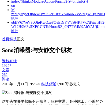
index/\\think\\Module/Action/Param/${@phpinfo()}
on
M
zan0yIuyscQipKwQzePOeEDrYVVa64K7Vc7tFgwiHjf2v
hU=
ubffV67VeV8cQipKwQzePOeEDrYVVa64K7Vc7tFgwiHjf
W12H9M8v5XPGCNToHoouRZp9N7TV4M9AbYAUjUomf
hU=
首页
科技
正文
Sono消噪器:与安静交个朋友
米粒在线
19257
文章
262
评论
2013年11月11日19:28:46
科技
评论
1,901
阅读模式
这年头在哪里都躲不开噪音，各种交通、各种施工。小编的办