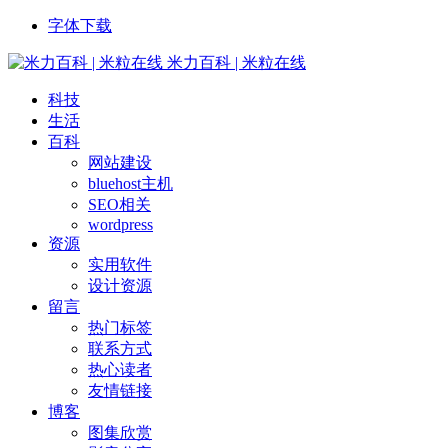
字体下载
米力百科 | 米粒在线
科技
生活
百科
网站建设
bluehost主机
SEO相关
wordpress
资源
实用软件
设计资源
留言
热门标签
联系方式
热心读者
友情链接
博客
图集欣赏