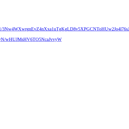
m1/3Nw4WXwrgnEvZ4nXxa1uTgKgLD8v5XPGCNToHUw2Jo4l76sJ
UcyN/wHUJMsHV6TO5NcaJvvyW