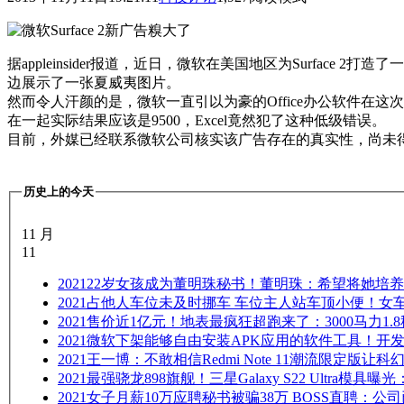
据appleinsider报道，近日，微软在美国地区为Surface 2
边展示了一张夏威夷图片。
然而令人汗颜的是，微软一直引以为豪的Office办公软件在这次
在一起实际结果应该是9500，Excel竟然犯了这种低级错误。
目前，外媒已经联系微软公司核实该广告存在的真实性，尚未
历史上的今天
11 月
11
2021
22岁女孩成为董明珠秘书！董明珠：希望将她培
2021
占他人车位未及时挪车 车位主人站车顶小便！女
2021
售价近1亿元！地表最疯狂超跑来了：3000马力1.
2021
微软下架能够自由安装APK应用的软件工具！开
2021
王一博：不敢相信Redmi Note 11潮流限定版让
2021
最强骁龙898旗舰！三星Galaxy S22 Ultra模具
2021
女子月薪10万应聘秘书被骗38万 BOSS直聘：公