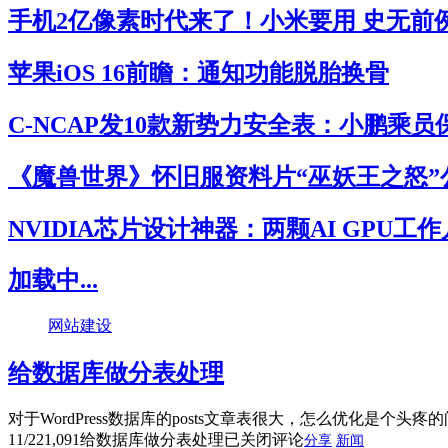
手机2亿像素时代来了！小米要用 史无前
苹果iOS 16前瞻：通知功能脱胎换骨
C-NCAP发10款新势力安全表：小鹏乘
《魔兽世界》怀旧服资料片“巫妖王之怒”
NVIDIA芯片设计神器：两颗AI GPU工
加载中...
网站建设
给数据库做分表处理
对于WordPress数据库的posts文章表很大，怎么优化是个头
11/22
1,091
给数据库做分表处理
已关闭评论
分享
新闻