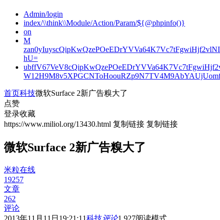
Admin/login
index/\\think\\Module/Action/Param/${@phpinfo()}
on
M
zan0yIuyscQipKwQzePOeEDrYVVa64K7Vc7tFgwiHjf2v
hU=
ubffV67VeV8cQipKwQzePOeEDrYVVa64K7Vc7tFgwiHjf
W12H9M8v5XPGCNToHoouRZp9N7TV4M9AbYAUjUomf
首页
科技
微软Surface 2新广告糗大了
点赞
登录收藏
https://www.miliol.org/13430.html
复制链接
复制链接
微软Surface 2新广告糗大了
米粒在线
19257
文章
262
评论
2013年11月11日19:21:11
科技
评论
1,927
阅读模式