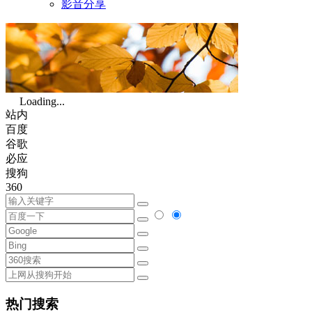
影音分享
Loading...
站内
百度
谷歌
必应
搜狗
360
热门搜索