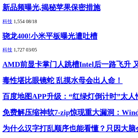
新品频曝光,揭秘苹果保密措施
科技
1,554
08/18
骁龙400!小米平板曝光遭吐槽
科技
1,727
03/05
AMD前显卡掌门人跳槽Intel后一路飞升
毒性堪比眼镜蛇 乱摸水母会出人命！
百度地图APP升级：“红绿灯倒计时”太人
免费解压缩神软7-zip惊现重大漏洞：Win
为什么汉字打乱顺序也能看懂？只因大脑