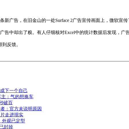
打造了一条新广告，在旧金山的一处Surface 2广告宣传画面上，微软宣
广告中却出了糗。有人仔细核对Excel中的统计数据后发现，广告列
得到反馈。
养成下一个自己
车主：气的想换车
8秒破百
发者：官方未说明原因
科幻片走进现实
曝光：外观已定型
司已封掉