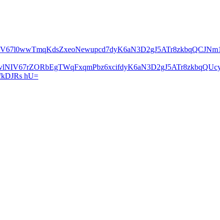
lNIV67l0wwTmqKdsZxeoNewupcd7dyK6aN3D2gJ5ATr8zkbqQCJN
2vlNIV67rZORbEgTWqFxqmPbz6xcifdyK6aN3D2gJ5ATr8zkbqQ
kDJRs hU=