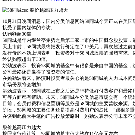
10月31日晚间消息，国内分类信息网站58同城今天正式在美国纽
接受了国内媒体的专访。
认购额超30倍
58同城是年内继兰亭集势之后第二家上市的中国概念股股票，最
天上市前，58同城最终把发行价定在了17美元，再次超过之前
发行价的不断上调表明，投资者对于58同城股票的强烈需求。
终认购额超出了30倍。
姚劲波表示，投资58同城的基金中有很多是来自中国的基金，
公司最终还是赢得了投资者的信任。
在姚劲波看来，路演时投资者最关心的是58同城的人力成本问
市场份额将会增加
姚劲波表示，58同城在上市之后还是坚持做好付费客户和最终用
可等方面都有帮助。未来，58同城在分类信息市场会有一个统
目前，会员付费和信息置顶等服务是58同城的主要营收来源。姚
阶段，58同城的主要任务还是提高付费用户的占比。“跟很多
在谈到此前大手笔的广告投放策略时，姚劲波表示公司未来不
股价越高压力越大
按照发行价计算，58同城的总市值大约在11亿美元左右。