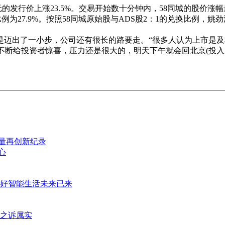
元的发行价上涨23.5%。交易开始数十分钟内，58同城的股价涨幅
为27.9%。按照58同城原始股与ADS股2：1的兑换比例，姚劲波
迈出了一小步，公司还有很长的路要走。“很多人认为上市是及格，
果不断给投资者惊喜，压力还是很大的，明天下午就会回北京(投入工
销量再创新纪录
心
好智能生活未来已来
之诉属实