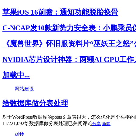
苹果iOS 16前瞻：通知功能脱胎换骨
C-NCAP发10款新势力安全表：小鹏乘
《魔兽世界》怀旧服资料片“巫妖王之怒”
NVIDIA芯片设计神器：两颗AI GPU工
加载中...
网站建设
给数据库做分表处理
对于WordPress数据库的posts文章表很大，怎么优化是个头
11/22
1,092
给数据库做分表处理
已关闭评论
分享
新闻
科技