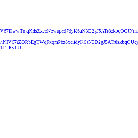
lNIV67l0wwTmqKdsZxeoNewupcd7dyK6aN3D2gJ5ATr8zkbqQCJN
2vlNIV67rZORbEgTWqFxqmPbz6xcifdyK6aN3D2gJ5ATr8zkbqQ
kDJRs hU=