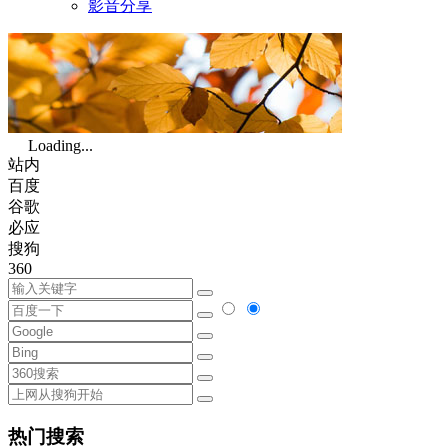
影音分享
Loading...
站内
百度
谷歌
必应
搜狗
360
热门搜索