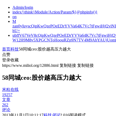
Admin/login
index/\\think\\Module/Action/Param/${@phpinfo()}
on
M
zan0yIuyscQipKwQzePOeEDrYVVa64K7Vc7tFgwiHjf2v
hU=
ubffV67VeV8cQipKwQzePOeEDrYVVa64K7Vc7tFgwiHjf
W12H9M8v5XPGCNToHoouRZp9N7TV4M9AbYAUjUomf
首页
科技
58同城ceo:股价越高压力越大
点赞
登录收藏
https://www.miliol.org/12886.html
复制链接
复制链接
58同城ceo:股价越高压力越大
米粒在线
19257
文章
262
评论
2013年11月1日10:11:17
科技
评论
2,016
阅读模式