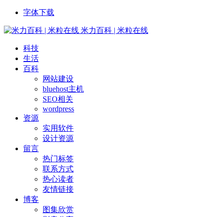
字体下载
米力百科 | 米粒在线
科技
生活
百科
网站建设
bluehost主机
SEO相关
wordpress
资源
实用软件
设计资源
留言
热门标签
联系方式
热心读者
友情链接
博客
图集欣赏