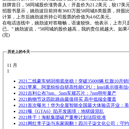
挂牌首日，58同城股价涨势喜人：开盘价为21.2美元，较17美
招股书显示，姚劲波目前持有3683万股58同城B类股票，持股比例
计算，上市后姚劲波所持公司股票的价值为4.6亿美元。
在电话连线中，姚劲波对答顺畅，语速较快。他表示，上市只是
已。” 姚劲波说，“58同城的股价越高，我的责任就越大。如
(完)
历史上的今天
11 月
1
2021
二线豪车销冠彻底坐稳！突破35000辆 红旗10月
2021
苹果、阿里纷纷自研高性能CPU：Intel表示很有信
2021
吉利公布7nm、5nm车规芯片：7nm明年量产
2021
购物节这四款路由最值得买 高中低端全覆盖
2021
首次曝光！华为全屋智能全国最大体验店开业：美
2021
曝《GTA6》陷开发困境：地狱级混乱
2021
终于！海航集团破产重整计划法院批准
2021
网红李子柒与东家闹翻！四川子柒文化公司：守约