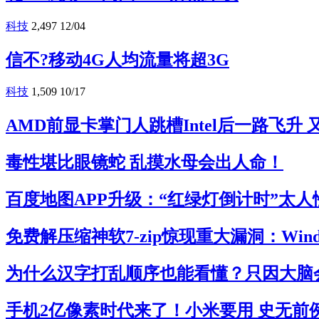
科技
2,497
12/04
信不?移动4G人均流量将超3G
科技
1,509
10/17
AMD前显卡掌门人跳槽Intel后一路飞升
毒性堪比眼镜蛇 乱摸水母会出人命！
百度地图APP升级：“红绿灯倒计时”太人
免费解压缩神软7-zip惊现重大漏洞：Win
为什么汉字打乱顺序也能看懂？只因大脑
手机2亿像素时代来了！小米要用 史无前