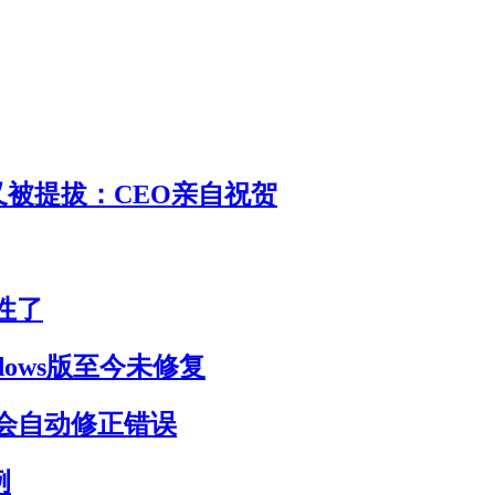
 又被提拔：CEO亲自祝贺
性了
dows版至今未修复
会自动修正错误
例