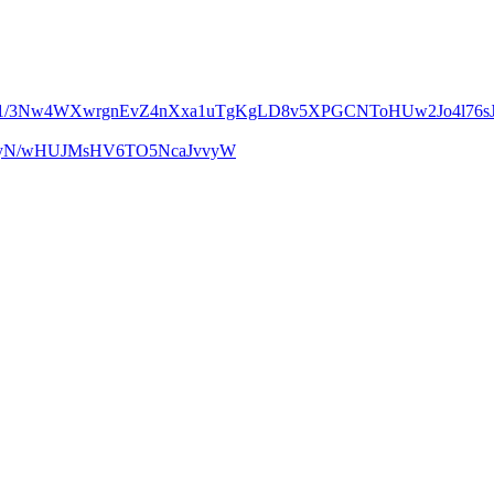
m1/3Nw4WXwrgnEvZ4nXxa1uTgKgLD8v5XPGCNToHUw2Jo4l76sJ
UcyN/wHUJMsHV6TO5NcaJvvyW