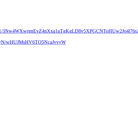
m1/3Nw4WXwrgnEvZ4nXxa1uTgKgLD8v5XPGCNToHUw2Jo4l76sJ
UcyN/wHUJMsHV6TO5NcaJvvyW