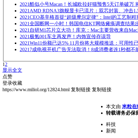
2021
酷似小号Macan！长城欧拉好猫预售5天订单破万
2021
AMD RDNA3旗舰显卡已流片：双芯封装、冲击1.
2021
CEO基辛格首提“超级摩尔定律”：Intel的工艺制程
2021
全国断网一小时！韩国电信KT网络瘫痪调查结果
2021
自研M1芯片立大功！库克：Mac主要营收来自MacBoo
2021
极氪001车主再发声！内饰宣传存误导
2021
Win11份额已达5% 11月份将大规模推送：可用性
2021
7成电视开机广告无法取消！8成消费者连1秒都不
1
2
显示全文
点赞
登录收藏
https://www.miliol.org/12824.html
复制链接
复制链接
本文由
米粒在
转载请务必保
科技
新闻