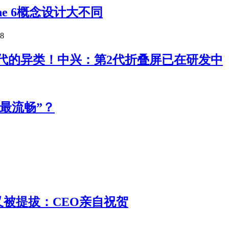
one 6概念设计大不同
08
代的异类！中兴：第2代折叠屏已在研发中
史上最流畅”？
 又被提拔：CEO亲自祝贺