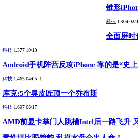
锥形iPh
科技
1,904
02/
全面屏时
科技
1,377
10/18
Android手机阵营反攻iPhone 靠的是“
科技
1,465
04/05
1
库克:5个臭皮匠顶一个乔布斯
科技
1,697
06/17
AMD前显卡掌门人跳槽Intel后一路飞升
毒性堪比眼镜蛇 乱摸水母会出人命！