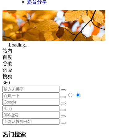
影音分享
Loading...
站内
百度
谷歌
必应
搜狗
360
热门搜索