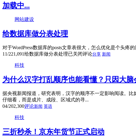
加载中...
网站建设
给数据库做分表处理
对于WordPress数据库的posts文章表很大，怎么优化是个头
11/22
1,091
给数据库做分表处理
已关闭评论
分享
新闻
科技
为什么汉字打乱顺序也能看懂？只因大脑
据央视新闻报道，研究表明，汉字的顺序不一定影响阅读。比
仔细看，而是成片、成段、区域式的寻...
04/20
2,300
评论
新闻
英语
科技
三折秒杀！京东年货节正式启动