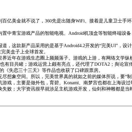
亿美金就不说了，360先是出随身WiFi、接着是儿童卫士手环，
置中青宝游戏产品的智能电视、Android机顶盒等智能终端
这款新产品采用的是基于Android4.2开发的“完美UI”，
将在完美盒子上全球首发。
世界近年在游戏生态圈上频频落子。游戏的上游，有网络文学纵横
的美术实力也有目共睹；游戏运营上颇有亮点，还代理了DOTA2；舆
影视的《失恋三十三天》等作品也收获了口碑跟票房。
尽想象空间。所以，完美世界真的就如之前的媒体所说，要“制霸
游戏，主要是做外包，育碧、Konami、南梦宫也都在上海设
但很快失败；大宇资讯很早就涉足主机游戏开发，仙剑和神雕都是