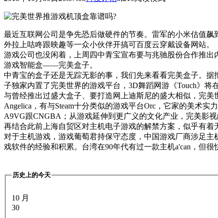
最近互联网公司是争先恐后做硬件的节奏。雷军的小米估值飙到百
外拉上咕咚跟映趣等一众小伙伴开搞可百度云穿戴设备网站。
游戏公司也没闲着，上周四中青宝宣布要与兆驰股份合作推出内
游戏智能盒——完美盒子。
中青宝的盒子还是无踪无影的事，我们先来看看完美盒子。据报道，
子独家内置了完美世界的游戏平台，3D舞蹈网游《Touch》
与曾经推出过盛大盒子、要打造网上迪斯尼的盛大相似，完美
Angelica，有与Steam十分类似的游戏平台Orc，它家
A9VG跟CNGBA；从游戏延伸到更广义的文化产业，完美
再结合此前上海自贸区对主机电子游戏的解禁方案，似乎有着无
对于主机游戏，游戏葡萄君持保守态度，中国游戏厂商涉足主机
戏软件的经验和积累。台湾在90年代有过一款主机a'can，
历史上的今天
10 月
30