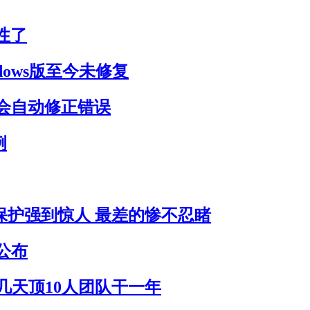
性了
dows版至今未修复
会自动修正错误
例
员保护强到惊人 最差的惨不忍睹
公布
作几天顶10人团队干一年