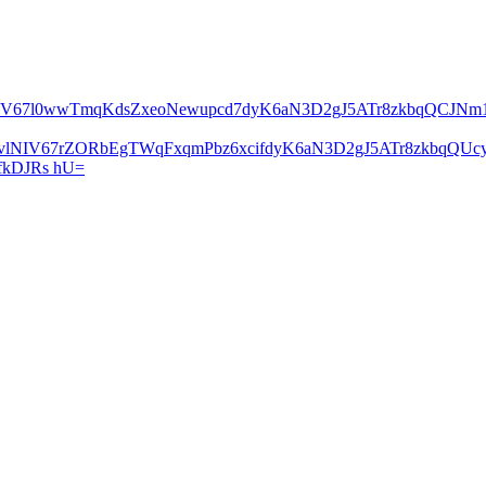
lNIV67l0wwTmqKdsZxeoNewupcd7dyK6aN3D2gJ5ATr8zkbqQCJN
2vlNIV67rZORbEgTWqFxqmPbz6xcifdyK6aN3D2gJ5ATr8zkbqQ
kDJRs hU=