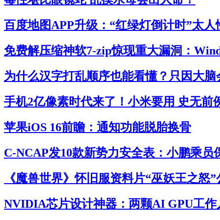
百度地图APP升级：“红绿灯倒计时”太人
免费解压缩神软7-zip惊现重大漏洞：Win
为什么汉字打乱顺序也能看懂？只因大脑
手机2亿像素时代来了！小米要用 史无前
苹果iOS 16前瞻：通知功能脱胎换骨
C-NCAP发10款新势力安全表：小鹏乘
《魔兽世界》怀旧服资料片“巫妖王之怒”
NVIDIA芯片设计神器：两颗AI GPU工