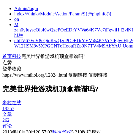
Admin/login
index/\\think\\Module/Action/Param/${@phpinfo()}
on
M
zan0yIuyscQipKwQzePOeEDrYVVa64K7Vc7tFgwiHjf2v
hU=
ubffV67VeV8cQipKwQzePOeEDrYVVa64K7Vc7tFgwiHjf
W12H9M8v5XPGCNToHoouRZp9N7TV4M9AbYAUjUomf
首页
科技
完美世界推游戏机顶盒靠谱吗?
点赞
登录收藏
https://www.miliol.org/12824.html
复制链接
复制链接
完美世界推游戏机顶盒靠谱吗?
米粒在线
19257
文章
262
评论
2013年10月30日20:57:03
科技
评论
3,210
阅读模式