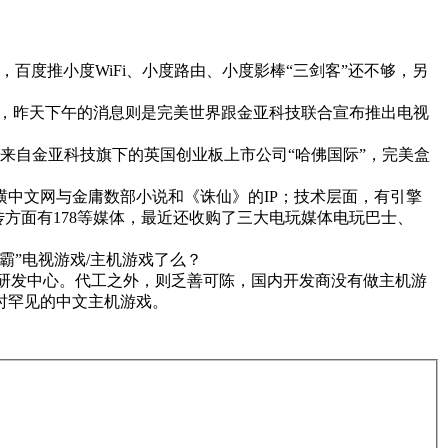
百度推小度WiFi、小度路由、小度影棒“三剑客”还不够，另
设备，昨天下午的消息则是完美世界跟金亚科技联合宣布推出电视
设计来自金亚科技旗下的英国创业板上市公司“哈佛国际”，完美盒
中文网与金庸数部小说和《诛仙》的IP；技术层面，有引擎
论宣传方面有178等媒体，最近还收购了三大电玩媒体电玩巴士、
”电视游戏/主机游戏了么？
过研发中心。代工之外，则乏善可陈，国内开发商没有做主机游
当时罕见的中文主机游戏。