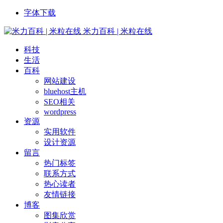
字体下载
米力百科 | 米粒在线
科技
生活
百科
网站建设
bluehost主机
SEO相关
wordpress
资源
实用软件
设计资源
留言
热门标签
联系方式
热心读者
友情链接
博客
图集欣赏