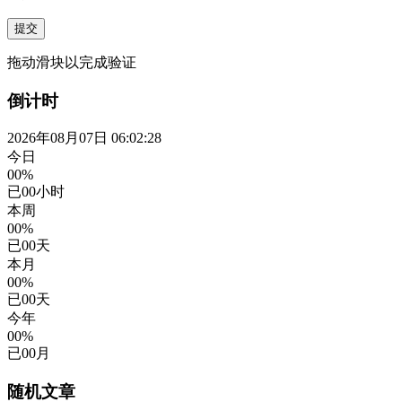
提交
拖动滑块以完成验证
倒计时
2026年08月07日 06:02:28
今日
00%
已
00
小时
本周
00%
已
00
天
本月
00%
已
00
天
今年
00%
已
00
月
随机文章