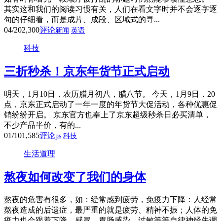
其实这和我们的阅读习惯有关，人们在看文字时并不会逐字逐
句的仔细看，而是成片、成段、区域式的寻...
04/20
2,300
评论
新闻
英语
科技
三折秒杀！京东年货节正式启动
明天，1月10日，农历腊月初八，腊八节。 今天，1月9日，20
点，京东正式启动了一年一度的年货节大促活动，各种优惠促
销纷纷开启。 京东官方也奉上了京东超级秒杀日必买清单，
不少产品半价，有的...
01/10
1,585
评论
ps
科技
生活道理
熬夜如何改变了我们的身体
熬夜的危害有很多，如：经常感到疲劳，免疫力下降：人经常
熬夜造成的后遗症，最严重的就是疲劳、精神不振；人体的免
疫力也会跟着下降，感冒、胃肠感染、过敏等等自律神经失调