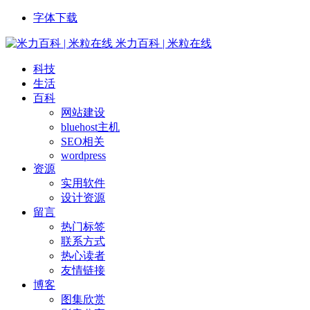
字体下载
米力百科 | 米粒在线
科技
生活
百科
网站建设
bluehost主机
SEO相关
wordpress
资源
实用软件
设计资源
留言
热门标签
联系方式
热心读者
友情链接
博客
图集欣赏