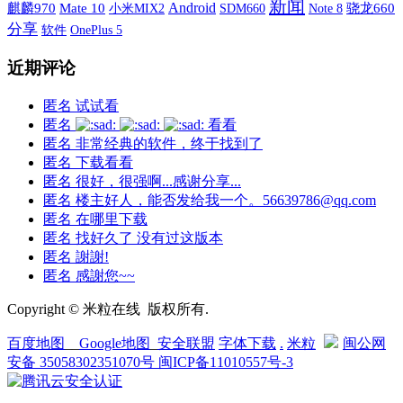
新闻
Android
麒麟970
Mate 10
小米MIX2
SDM660
骁龙660
Note 8
分享
软件
OnePlus 5
近期评论
匿名
试试看
匿名
看看
匿名
非常经典的软件，终于找到了
匿名
下载看看
匿名
很好，很强啊...感谢分享...
匿名
楼主好人，能否发给我一个。56639786@qq.com
匿名
在哪里下载
匿名
找好久了 没有过这版本
匿名
謝謝!
匿名
感謝您~~
Copyright © 米粒在线 版权所有.
百度地图
__
Google地图
_
安全联盟
字体下载
.
米粒
闽公网
安备 35058302351070号
闽ICP备11010557号-3