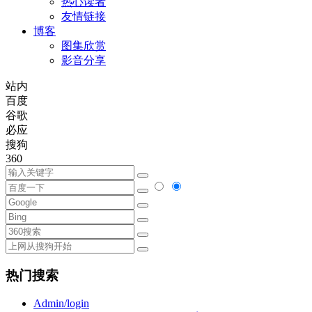
热心读者
友情链接
博客
图集欣赏
影音分享
站内
百度
谷歌
必应
搜狗
360
热门搜索
Admin/login