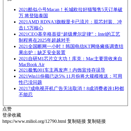
2021
酷似小号Macan！长城欧拉好猫预售5天订单破
万 将登陆泰国
2021
AMD RDNA3旗舰显卡已流片：双芯封装、冲
击1.5万核心
2021
CEO基辛格首提“超级摩尔定律”：Intel的工艺
制程将在2025年超越对手
2021
全国断网一小时！韩国电信KT网络瘫痪调查结
果出炉：缺乏安全装置
2021
自研M1芯片立大功！库克：Mac主要营收来自
MacBook Air
2021
极氪001车主再发声！内饰宣传存误导
2021
Win11份额已达5% 11月份将大规模推送：可用
性已没问题
2021
7成电视开机广告无法取消！8成消费者连1秒都
不能忍
点赞
登录收藏
https://www.miliol.org/12790.html
复制链接
复制链接