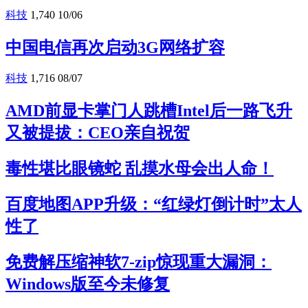
科技
1,740
10/06
中国电信再次启动3G网络扩容
科技
1,716
08/07
AMD前显卡掌门人跳槽Intel后一路飞升
又被提拔：CEO亲自祝贺
毒性堪比眼镜蛇 乱摸水母会出人命！
百度地图APP升级：“红绿灯倒计时”太人
性了
免费解压缩神软7-zip惊现重大漏洞：
Windows版至今未修复