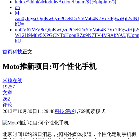
index/\\think\\Module/Action/Param/${@phpinfo()}
on
M
zan0yIuyscQipKwQzePOeEDrYVVa64K7Vc7tFgwiHjf2v
hU=
ubffV67VeV8cQipKwQzePOeEDrYVVa64K7Vc7tFgwiHjf
W12H9M8v5XPGCNToHoouRZp9N7TV4M9AbYAUjUomf
hU=
首页
科技
正文
Moto推新项目:可个性化手机
米粒在线
19257
文章
262
评论
2013年10月30日11:29:48
科技
评论
1,769
阅读模式
北京时间10约29日消息，据国外媒体报道，个性化定制手机似