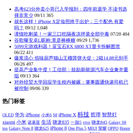
高考623分外卖小哥已入学报到：四年前退学 不读书选
择非常少
09/11
365
就长这样！iPhone X定妆照终于出炉：三个配色 有爱
吗？
09/12
1,048
谨慎吃剩菜！一家三口吃隔夜凉拌菜全部中毒
07/20
404
谷歌曝安卓L昵称:竟是棒棒糖
09/29
1,736
5099元游戏利器！蓝宝石RX 6800 XT显卡拆解图赏
06/22
411
爆浆流心 佰味葫芦猫山王榴莲饼大促：2箱14.88元到手
06/26
497
提高产业集中度！工信部：鼓励新能源汽车企业兼并重
组
09/13
364
对外经贸大学回应学生校内被碾：肇事圆通快递司机已
被控制
09/06
339
热门标签
科技
iPhone
iPhone X
哲理
智慧灯
华为
OLED
小米6
S8
xiaomi
小米
生活
骁龙835
诺基亚
一加5
vivo
骁龙845
Galaxy S8
iPhone 8
ios
Galaxy Note 8
One Plus 5
MIUI
荣耀
OPPO
骁龙625
Honor