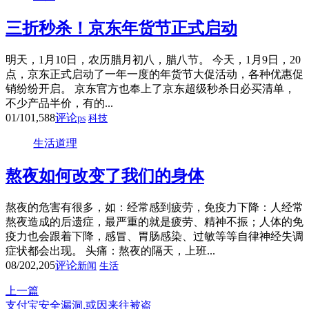
三折秒杀！京东年货节正式启动
明天，1月10日，农历腊月初八，腊八节。 今天，1月9日，20
点，京东正式启动了一年一度的年货节大促活动，各种优惠促
销纷纷开启。 京东官方也奉上了京东超级秒杀日必买清单，
不少产品半价，有的...
01/10
1,588
评论
ps
科技
生活道理
熬夜如何改变了我们的身体
熬夜的危害有很多，如：经常感到疲劳，免疫力下降：人经常
熬夜造成的后遗症，最严重的就是疲劳、精神不振；人体的免
疫力也会跟着下降，感冒、胃肠感染、过敏等等自律神经失调
症状都会出现。 头痛：熬夜的隔天，上班...
08/20
2,205
评论
新闻
生活
上一篇
支付宝安全漏洞,或因来往被盗