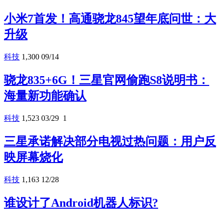
小米7首发！高通骁龙845望年底问世：大
升级
科技
1,300
09/14
骁龙835+6G！三星官网偷跑S8说明书：
海量新功能确认
科技
1,523
03/29
1
三星承诺解决部分电视过热问题：用户反
映屏幕烧化
科技
1,163
12/28
谁设计了Android机器人标识?