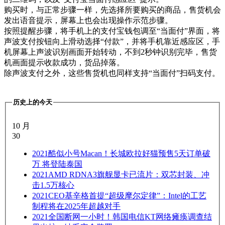
购买时，与正常步骤一样，先选择所要购买的商品，售货机会
发出语音提示，屏幕上也会出现操作示范步骤。
按照提醒步骤，将手机上的支付宝钱包调至“当面付”界面，将
声波支付按钮向上滑动选择“付款”，并将手机靠近感应区，手
机屏幕上声波识别画面开始转动，不到2秒钟识别完毕，售货
机画面提示收款成功，货品掉落。
除声波支付之外，这些售货机也同样支持“当面付”扫码支付。
历史上的今天
10 月
30
2021
酷似小号Macan！长城欧拉好猫预售5天订单破
万 将登陆泰国
2021
AMD RDNA3旗舰显卡已流片：双芯封装、冲
击1.5万核心
2021
CEO基辛格首提“超级摩尔定律”：Intel的工艺
制程将在2025年超越对手
2021
全国断网一小时！韩国电信KT网络瘫痪调查结