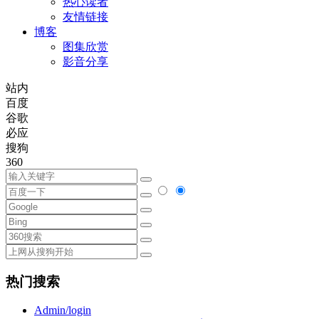
热心读者
友情链接
博客
图集欣赏
影音分享
站内
百度
谷歌
必应
搜狗
360
热门搜索
Admin/login