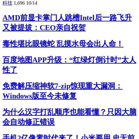
科技
1,696
10/14
AMD前显卡掌门人跳槽Intel后一路飞升
又被提拔：CEO亲自祝贺
毒性堪比眼镜蛇 乱摸水母会出人命！
百度地图APP升级：“红绿灯倒计时”太人
性了
免费解压缩神软7-zip惊现重大漏洞：
Windows版至今未修复
为什么汉字打乱顺序也能看懂？只因大脑
会自动修正错误
手机2亿像素时代来了！小米要用 史无前