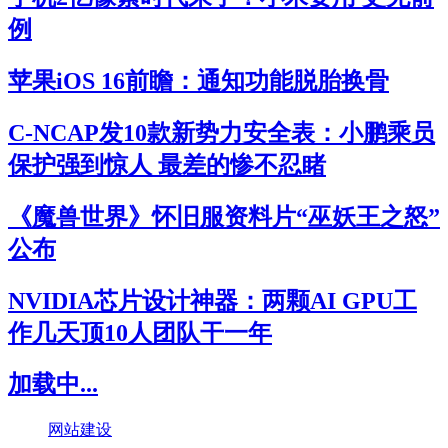
例
苹果iOS 16前瞻：通知功能脱胎换骨
C-NCAP发10款新势力安全表：小鹏乘员
保护强到惊人 最差的惨不忍睹
《魔兽世界》怀旧服资料片“巫妖王之怒”
公布
NVIDIA芯片设计神器：两颗AI GPU工
作几天顶10人团队干一年
加载中...
网站建设