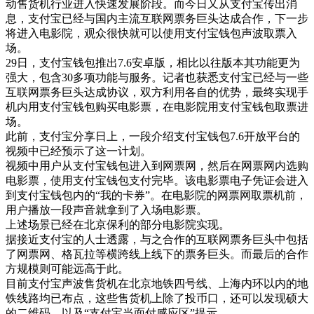
动售货机行业进入快速发展阶段。而今日又从支付宝传出消
息，支付宝已经与国内主流互联网票务巨头达成合作，下一步
将进入电影院，观众很快就可以使用支付宝钱包声波取票入
场。
29日，支付宝钱包推出7.6安卓版，相比以往版本其功能更为
强大，包含30多项功能与服务。记者也获悉支付宝已经与一些
互联网票务巨头达成协议，双方利用各自的优势，最终实现手
机内用支付宝钱包购买电影票，在电影院用支付宝钱包取票进
场。
此前，支付宝分享日上，一段介绍支付宝钱包7.6开放平台的
视频中已经预示了这一计划。
视频中用户从支付宝钱包进入到网票网，然后在网票网内选购
电影票，使用支付宝钱包支付完毕。该电影票电子凭证会进入
到支付宝钱包内的“我的卡券”。在电影院的网票网取票机前，
用户播放一段声音就拿到了入场电影票。
上述场景已经在北京保利的部分电影院实现。
据接近支付宝的人士透露，与之合作的互联网票务巨头中包括
了网票网、格瓦拉等横跨线上线下的票务巨头。而最后的合作
方规模则可能远高于此。
目前支付宝声波售货机在北京地铁四号线、上海内环以内的地
铁线路均已布点，这些售货机上除了投币口，还可以发现硕大
的二维码，以及“支付宝当面付感应区”提示。