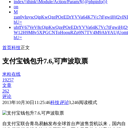
index/\\think\\Module/Action/Param/${@phpinfo()}
on
M
zan0yIuyscQipKwQzePOeEDrYVVa64K7Vc7tFgwiHjf2v
hU=
ubffV67VeV8cQipKwQzePOeEDrYVVa64K7Vc7tFgwiHjf
W12H9M8v5XPGCNToHoouRZp9N7TV4M9AbYAUjUomf
hU=
首页
科技
正文
支付宝钱包升7.6,可声波取票
米粒在线
19257
文章
262
评论
2013年10月30日11:25:46
科技
评论
3,246
阅读模式
自支付宝联合青岛易触发布全球首台声波售货机以来，国内自