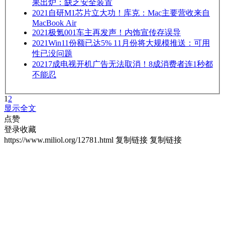
果出炉：缺乏安全装置
2021
自研M1芯片立大功！库克：Mac主要营收来自
MacBook Air
2021
极氪001车主再发声！内饰宣传存误导
2021
Win11份额已达5% 11月份将大规模推送：可用
性已没问题
2021
7成电视开机广告无法取消！8成消费者连1秒都
不能忍
1
2
显示全文
点赞
登录收藏
https://www.miliol.org/12781.html
复制链接
复制链接