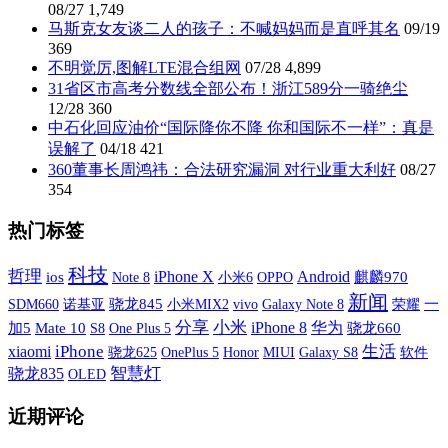
08/27
1,749
马斯克女友谈二人的孩子：不喊妈妈而是直呼其名
09/19
369
不明觉厉,图解LTE混合组网
07/28
4,899
31省区市高考分数线全部公布！浙江589分一骑绝尘
12/28
360
中石化回应油价“国际降你不降 你和国际不一样”：真是
误解了
04/18
421
360董事长周鸿祎：合法研究漏洞 对行业重大利好
08/27
354
热门标签
科技
哲理
iPhone X
Android
ios
小米6
OPPO
麒麟970
Note 8
新闻
SDM660
诺基亚
骁龙845
小米MIX2
vivo
Galaxy Note 8
荣耀
一
分享
小米
iPhone 8
华为
加5
Mate 10
S8
One Plus 5
骁龙660
xiaomi
iPhone
生活
OnePlus 5
MIUI
Galaxy S8
软件
骁龙625
Honor
智慧灯
骁龙835
OLED
近期评论