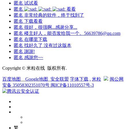
匿名
试试看
匿名
看看
匿名
非常经典的软件，终于找到了
匿名
下载看看
匿名
很好，很强啊...感谢分享...
匿名
楼主好人，能否发给我一个。56639786@qq.com
匿名
在哪里下载
匿名
找好久了 没有过这版本
匿名
謝謝!
匿名
感謝您~~
Copyright © 米粒在线 版权所有.
百度地图
__
Google地图
_
安全联盟
字体下载
.
米粒
闽公网
安备 35058302351070号
闽ICP备11010557号-3
繁