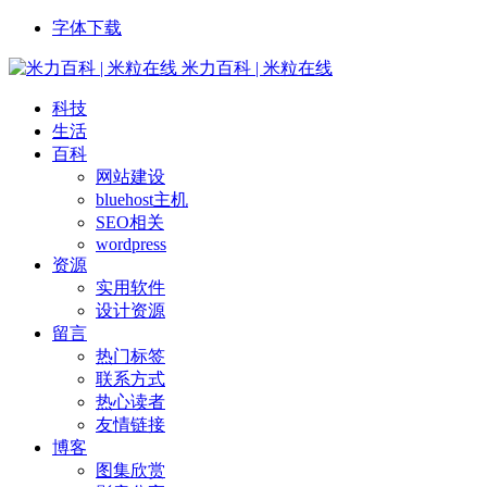
字体下载
米力百科 | 米粒在线
科技
生活
百科
网站建设
bluehost主机
SEO相关
wordpress
资源
实用软件
设计资源
留言
热门标签
联系方式
热心读者
友情链接
博客
图集欣赏