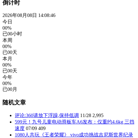
倒计时
2026年08月08日 14:08:46
今日
00%
已
00
小时
本周
00%
已
00
天
本月
00%
已
00
天
今年
00%
已
00
月
随机文章
评论:360请放下浮躁,保持低调
11/28
2,995
599元！九号儿童电动滑板车A6发布：仅重约4.6kg 三挡
速度
07/09
409
1080人共玩《王者荣耀》 vivo成功挑战吉尼斯世界纪录