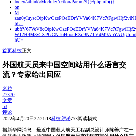
index/\\think\\Module/Action/Param/${@phpinfo()}
on
M
zan0yIuyscQipKwQzePOeEDrYVVa64K7Vc7tFgwiHjf2v
hU=
ubffV67VeV8cQipKwQzePOeEDrYVVa64K7Vc7tFgwiHjf
W12H9M8v5XPGCNToHoouRZp9N7TV4M9AbYAUjUomf
hU=
首页
科技
正文
外国航天员来中国空间站用什么语言交
流？专家给出回应
米粒
27370
文章
53
评论
2022年4月20日22:21:18
科技
评论
753
阅读模式
据新华网消息，最近中国载人航天工程副总设计师陈善广在一