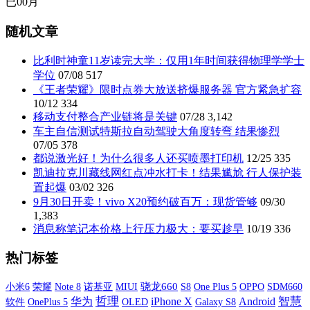
已
00
月
随机文章
比利时神童11岁读完大学：仅用1年时间获得物理学学士
学位
07/08
517
《王者荣耀》限时点券大放送挤爆服务器 官方紧急扩容
10/12
334
移动支付整合产业链将是关键
07/28
3,142
车主自信测试特斯拉自动驾驶大角度转弯 结果惨烈
07/05
378
都说激光好！为什么很多人还买喷墨打印机
12/25
335
凯迪拉克川藏线网红点冲水打卡！结果尴尬 行人保护装
置起爆
03/02
326
9月30日开卖！vivo X20预约破百万：现货管够
09/30
1,383
消息称笔记本价格上行压力极大：要买趁早
10/19
336
热门标签
小米6
荣耀
诺基亚
MIUI
骁龙660
S8
One Plus 5
OPPO
SDM660
Note 8
哲理
iPhone X
智慧
华为
Android
软件
OnePlus 5
OLED
Galaxy S8