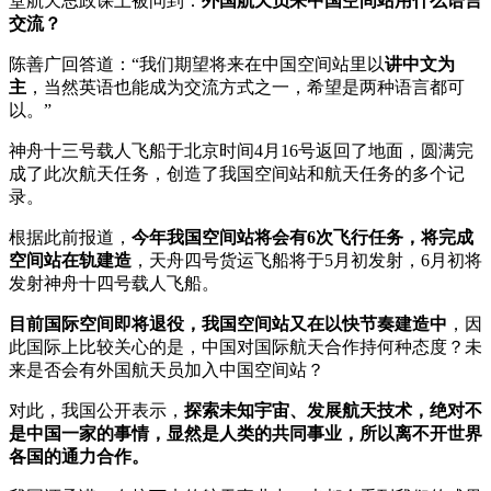
堂航天思政课上被问到：
外国航天员来中国空间站用什么语言
交流？
陈善广回答道：“我们期望将来在中国空间站里以
讲中文为
主
，当然英语也能成为交流方式之一，希望是两种语言都可
以。”
神舟十三号载人飞船于北京时间4月16号返回了地面，圆满完
成了此次航天任务，创造了我国空间站和航天任务的多个记
录。
根据此前报道，
今年我国空间站将会有6次飞行任务，将完成
空间站在轨建造
，天舟四号货运飞船将于5月初发射，6月初将
发射神舟十四号载人飞船。
目前国际空间即将退役，我国空间站又在以快节奏建造中
，因
此国际上比较关心的是，中国对国际航天合作持何种态度？未
来是否会有外国航天员加入中国空间站？
对此，我国公开表示，
探索未知宇宙、发展航天技术，绝对不
是中国一家的事情，显然是人类的共同事业，所以离不开世界
各国的通力合作。