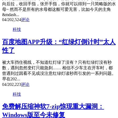
向后拉，收回手指，张开手指，你就可以得到一只简略版的水
母~ 然而不是所有的水母都这般可爱无害，比如今天的主角
&mdash...
04/20
2,524
评论
科技
百度地图APP升级：“红绿灯倒计时”太人
性了
被大车挡住视线，不知道红灯绿了没有？只有红绿灯没有秒
数，遇到忽然变灯只能急刹…… 相信不少车主在开车时，都
曾遇到过因看不见或没注意红绿灯读秒而引发的一系列问题。
早在202...
04/20
2,223
评论
科技
免费解压缩神软7-zip惊现重大漏洞：
Windows版至今未修复