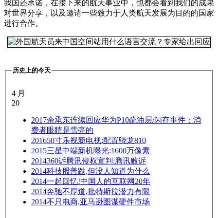
我国还承诺，在接下来的航天事业中，也都会看到我们的成果
对世界分享，以及邀请一些致力于人类航天发展为目的的国家
进行合作。
历史上的今天
4 月
20
2017
余承东连续回应华为P10疏油层/闪存事件：消
费者眼睛是雪亮的
2016
50寸乐视新电视:配置骁龙810
2015
三星中端新机曝光:1600万像素
2014
360诉腾讯侵权宣判:腾讯败诉
2014
科技股普跌,但没人知道为什么
2014
一起回忆!中国人的互联网20年
2014
奔驰不厚道,批特斯拉潜力有限
2014
不只电商,亚马逊图谋硬件市场