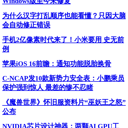
Windows版至今未修复
为什么汉字打乱顺序也能看懂？只因大脑
会自动修正错误
手机2亿像素时代来了！小米要用 史无前
例
苹果iOS 16前瞻：通知功能脱胎换骨
C-NCAP发10款新势力安全表：小鹏乘员
保护强到惊人 最差的惨不忍睹
《魔兽世界》怀旧服资料片“巫妖王之怒”
公布
NVIDIA芯片设计神器：两颗AI GPU工