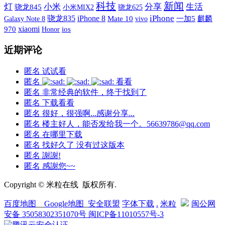
科技
新闻
灯
小米
分享
生活
骁龙845
小米MIX2
骁龙625
iPhone
骁龙835
iPhone 8
Galaxy Note 8
Mate 10
vivo
一加5
麒麟
xiaomi
970
ios
Honor
近期评论
匿名
试试看
匿名
看看
匿名
非常经典的软件，终于找到了
匿名
下载看看
匿名
很好，很强啊...感谢分享...
匿名
楼主好人，能否发给我一个。56639786@qq.com
匿名
在哪里下载
匿名
找好久了 没有过这版本
匿名
謝謝!
匿名
感謝您~~
Copyright © 米粒在线 版权所有.
百度地图
__
Google地图
_
安全联盟
字体下载
.
米粒
闽公网
安备 35058302351070号
闽ICP备11010557号-3