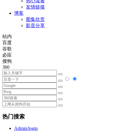
热心读者
友情链接
博客
图集欣赏
影音分享
站内
百度
谷歌
必应
搜狗
360
热门搜索
Admin/login