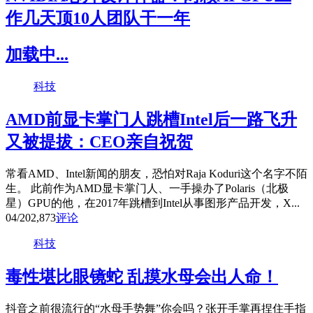
作几天顶10人团队干一年
加载中...
科技
AMD前显卡掌门人跳槽Intel后一路飞升
又被提拔：CEO亲自祝贺
常看AMD、Intel新闻的朋友，恐怕对Raja Koduri这个名字不陌
生。 此前作为AMD显卡掌门人、一手操办了Polaris（北极
星）GPU的他，在2017年跳槽到Intel从事图形产品开发，X...
04/20
2,873
评论
科技
毒性堪比眼镜蛇 乱摸水母会出人命！
抖音之前很流行的“水母手势舞”你会吗？张开手掌再捏住手指