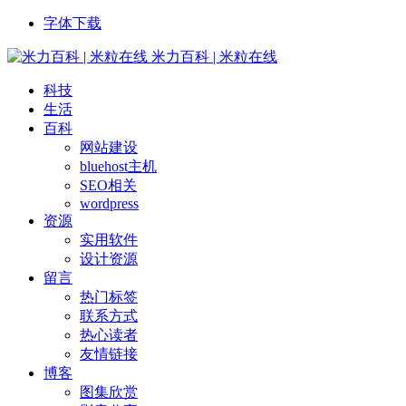
字体下载
米力百科 | 米粒在线
科技
生活
百科
网站建设
bluehost主机
SEO相关
wordpress
资源
实用软件
设计资源
留言
热门标签
联系方式
热心读者
友情链接
博客
图集欣赏