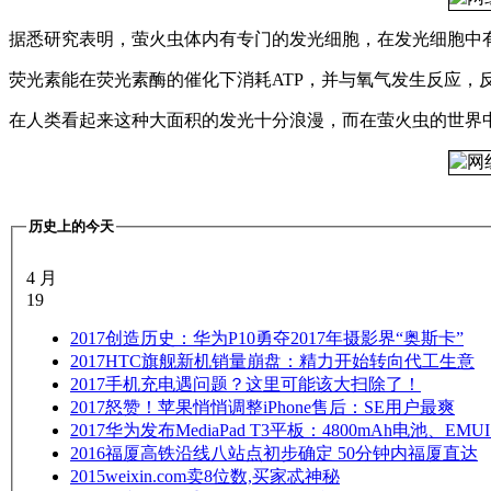
据悉研究表明，萤火虫体内有专门的发光细胞，在发光细胞中
荧光素能在荧光素酶的催化下消耗ATP，并与氧气发生反应，
在人类看起来这种大面积的发光十分浪漫，而在萤火虫的世界
历史上的今天
4 月
19
2017
创造历史：华为P10勇夺2017年摄影界“奥斯卡”
2017
HTC旗舰新机销量崩盘：精力开始转向代工生意
2017
手机充电遇问题？这里可能该大扫除了！
2017
怒赞！苹果悄悄调整iPhone售后：SE用户最爽
2017
华为发布MediaPad T3平板：4800mAh电池、EMUI5
2016
福厦高铁沿线八站点初步确定 50分钟内福厦直达
2015
weixin.com卖8位数,买家忒神秘