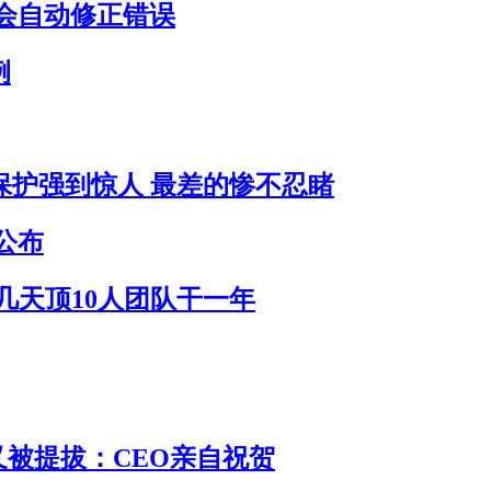
会自动修正错误
例
员保护强到惊人 最差的惨不忍睹
公布
作几天顶10人团队干一年
 又被提拔：CEO亲自祝贺