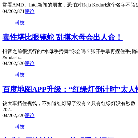
常看AMD、Intel新闻的朋友，恐怕对Raja Koduri这个名字不
04/20
2,871
评论
科技
毒性堪比眼镜蛇 乱摸水母会出人命！
抖音之前很流行的“水母手势舞”你会吗？张开手掌再捏住手指
&mdash...
04/20
2,520
评论
科技
百度地图APP升级：“红绿灯倒计时”太人
被大车挡住视线，不知道红灯绿了没有？只有红绿灯没有秒数，
202...
04/20
2,220
评论
科技