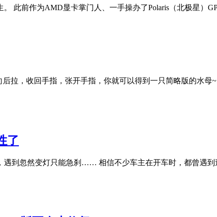
陌生。 此前作为AMD显卡掌门人、一手操办了Polaris（北极星）GP
向后拉，收回手指，张开手指，你就可以得到一只简略版的水母~
性了
遇到忽然变灯只能急刹…… 相信不少车主在开车时，都曾遇到