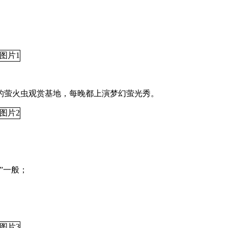
的萤火虫观赏基地，每晚都上演梦幻萤光秀。
”一般；