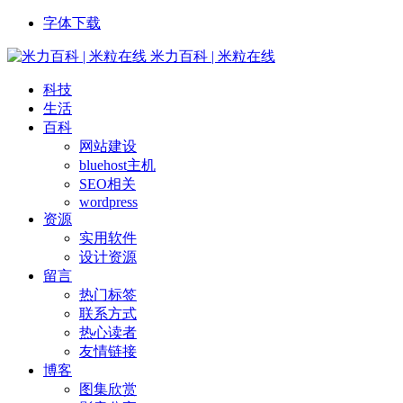
字体下载
米力百科 | 米粒在线
科技
生活
百科
网站建设
bluehost主机
SEO相关
wordpress
资源
实用软件
设计资源
留言
热门标签
联系方式
热心读者
友情链接
博客
图集欣赏