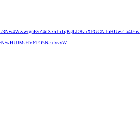
m1/3Nw4WXwrgnEvZ4nXxa1uTgKgLD8v5XPGCNToHUw2Jo4l76sJ
UcyN/wHUJMsHV6TO5NcaJvvyW