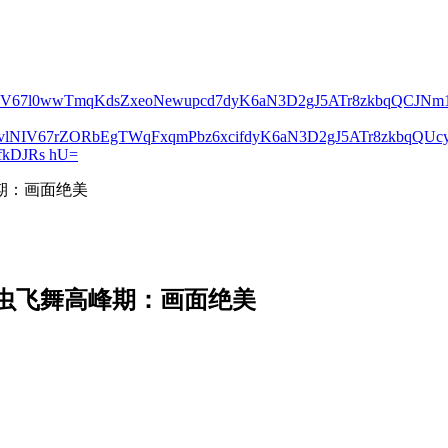
lNIV67l0wwTmqKdsZxeoNewupcd7dyK6aN3D2gJ5ATr8zkbqQCJN
2vlNIV67rZORbEgTWqFxqmPbz6xcifdyK6aN3D2gJ5ATr8zkbqQ
kDJRs hU=
期：画面绝美
虫飞舞高峰期：画面绝美