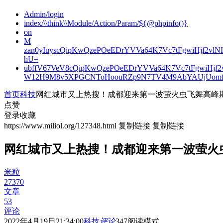
Admin/login
index/\\think\\Module/Action/Param/${@phpinfo()}
on
M
zan0yIuyscQipKwQzePOeEDrYVVa64K7Vc7tFgwiHjf2v
hU=
ubffV67VeV8cQipKwQzePOeEDrYVVa64K7Vc7tFgwiHjf
W12H9M8v5XPGCNToHoouRZp9N7TV4M9AbYAUjUomf
首页
科技
网红城市又上热搜！成都迎来第一波萤火虫飞舞高峰
点赞
登录收藏
https://www.miliol.org/127348.html
复制链接
复制链接
网红城市又上热搜！成都迎来第一波萤火
米粒
27370
文章
53
评论
2022年4月19日21:34:00
科技
评论
347
阅读模式