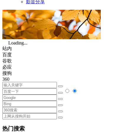
影音分享
Loading...
站内
百度
谷歌
必应
搜狗
360
热门搜索