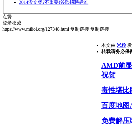
2014
没文凭?不重要!谷歌招聘标准
点赞
登录收藏
https://www.miliol.org/127348.html
复制链接
复制链接
本文由
米粒
发表
转载请务必保
AMD前显
祝贺
毒性堪比
百度地图
免费解压缩