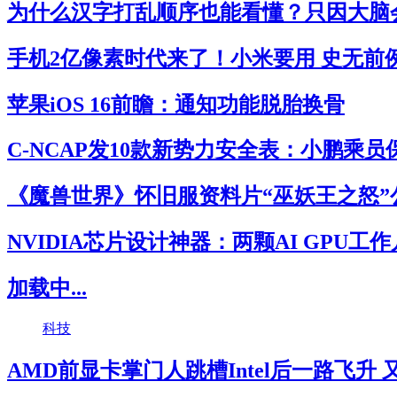
为什么汉字打乱顺序也能看懂？只因大脑
手机2亿像素时代来了！小米要用 史无前
苹果iOS 16前瞻：通知功能脱胎换骨
C-NCAP发10款新势力安全表：小鹏乘
《魔兽世界》怀旧服资料片“巫妖王之怒”
NVIDIA芯片设计神器：两颗AI GPU工
加载中...
科技
AMD前显卡掌门人跳槽Intel后一路飞升