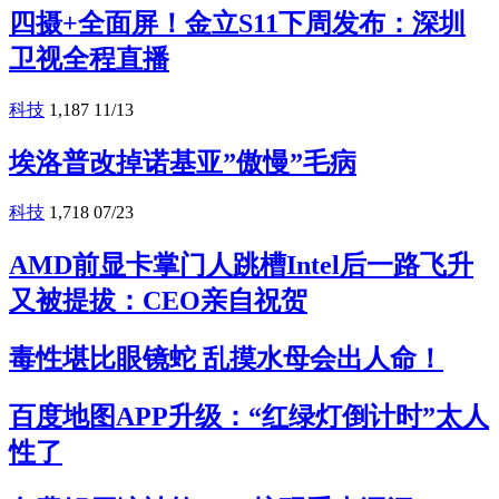
四摄+全面屏！金立S11下周发布：深圳
卫视全程直播
科技
1,187
11/13
埃洛普改掉诺基亚”傲慢”毛病
科技
1,718
07/23
AMD前显卡掌门人跳槽Intel后一路飞升
又被提拔：CEO亲自祝贺
毒性堪比眼镜蛇 乱摸水母会出人命！
百度地图APP升级：“红绿灯倒计时”太人
性了