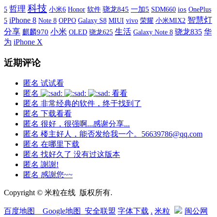
科技
哲理
5
小米6
软件
骁龙845
一加5
SDM660
ios
OnePlus
Honor
智慧灯
iPhone 8
5
OPPO
Galaxy S8
MIUI
vivo
荣耀
小米MIX2
Note 8
分享
小米
生活
骁龙835
华
麒麟970
OLED
Galaxy Note 8
骁龙625
iPhone X
为
近期评论
匿名
试试看
匿名
看看
匿名
非常经典的软件，终于找到了
匿名
下载看看
匿名
很好，很强啊...感谢分享...
匿名
楼主好人，能否发给我一个。56639786@qq.com
匿名
在哪里下载
匿名
找好久了 没有过这版本
匿名
謝謝!
匿名
感謝您~~
Copyright © 米粒在线 版权所有.
百度地图
__
Google地图
_
安全联盟
字体下载
.
米粒
闽公网