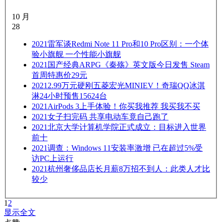
10 月
28
2021
雷军谈Redmi Note 11 Pro和10 Pro区别：一个体
验小旗舰 一个性能小旗舰
2021
国产经典ARPG《秦殇》英文版今日发售 Steam
首周特惠价29元
2021
2.99万元硬刚五菱宏光MINIEV！奇瑞QQ冰淇
淋24小时预售15624台
2021
AirPods 3上手体验！你买我推荐 我买我不买
2021
女子扫完码 共享电动车竟自己跑了
2021
北京大学计算机学院正式成立：目标进入世界
前十
2021
调查：Windows 11安装率激增 已在超过5%受
访PC上运行
2021
杭州奢侈品店长月薪8万招不到人：此类人才比
较少
1
2
显示全文