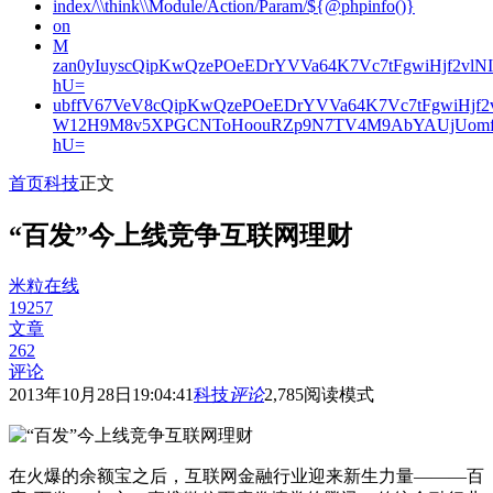
index/\\think\\Module/Action/Param/${@phpinfo()}
on
M
zan0yIuyscQipKwQzePOeEDrYVVa64K7Vc7tFgwiHjf2v
hU=
ubffV67VeV8cQipKwQzePOeEDrYVVa64K7Vc7tFgwiHjf
W12H9M8v5XPGCNToHoouRZp9N7TV4M9AbYAUjUomf
hU=
首页
科技
正文
“百发”今上线竞争互联网理财
米粒在线
19257
文章
262
评论
2013年10月28日19:04:41
科技
评论
2,785
阅读模式
在火爆的余额宝之后，互联网金融行业迎来新生力量———百