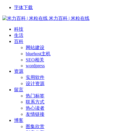
字体下载
米力百科 | 米粒在线
科技
生活
百科
网站建设
bluehost主机
SEO相关
wordpress
资源
实用软件
设计资源
留言
热门标签
联系方式
热心读者
友情链接
博客
图集欣赏