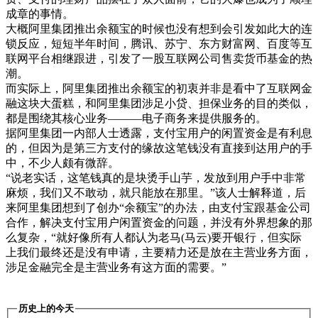
成章的事情。
大概阿里集团推出余额宝的时候也没有想到会引发如此大的连
锁反应，短短半年时间，腾讯、苏宁、东方财富网、百度等互
联网平台相继跟进，引发了一股互联网公司售卖货币基金的热
潮。
而实际上，阿里集团推出余额宝的初衷并非是看中了互联网金
融这块大蛋糕，和阿里集团涉足小贷、担保业务的目的类似，
都是围绕其核心业务———电子商务来提供服务的。
据阿里集团一内部人士透露，支付宝用户的闲置资金是有利息
的，但因为是第三方支付的缘故这笔钱没有直接到达用户的手
中，不少人颇有微辞。
“说老实话，这笔钱真的是块烫手山芋，发放到用户手中非常
麻烦，我们又不敢动，就只能放在那里。”该人士解释道，后
来阿里集团想到了创办“余额宝”的办法，由支付宝跟基金公司
合作，解决支付宝用户闲置资金的问题，并没有外界想象的那
么复杂，“就好像所有人都认为老马(马云)要开银行，但实际
上我们最终还是没有申请，主要精力还是放在主营业务方面，
涉足金融完全是主营业务有这方面的需要。”
历史上的今天