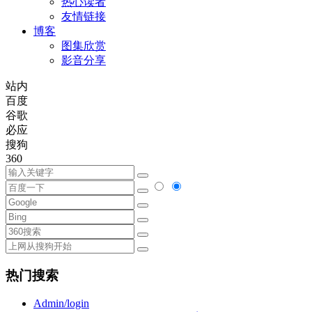
热心读者
友情链接
博客
图集欣赏
影音分享
站内
百度
谷歌
必应
搜狗
360
热门搜索
Admin/login