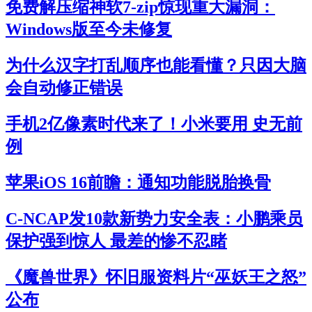
免费解压缩神软7-zip惊现重大漏洞：
Windows版至今未修复
为什么汉字打乱顺序也能看懂？只因大脑
会自动修正错误
手机2亿像素时代来了！小米要用 史无前
例
苹果iOS 16前瞻：通知功能脱胎换骨
C-NCAP发10款新势力安全表：小鹏乘员
保护强到惊人 最差的惨不忍睹
《魔兽世界》怀旧服资料片“巫妖王之怒”
公布