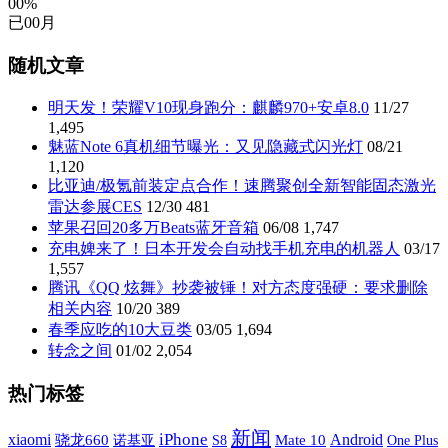
00%
已
00
月
随机文章
明天发！荣耀V10现身跑分：麒麟970+安卓8.0
11/27
1,495
魅蓝Note 6真机细节曝光：又见隐藏式闪光灯
08/21
1,120
比亚迪/极氪前装定点合作！速腾聚创全新智能固态激光
雷达参展CES
12/30
481
苹果召回20多万Beats蓝牙音箱
06/08
1,747
充电婢来了！日本开发会自动找手机充电的机器人
03/17
1,557
腾讯《QQ 炫舞》抄袭被锤！对方态度强硬：要求删除
相关内容
10/20
389
春季应吃的10大豆类
03/05
1,694
转念之间
01/02
2,054
热门标签
新闻
xiaomi
iPhone
Android
骁龙660
诺基亚
S8
Mate 10
One Plus