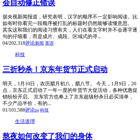
会自动修正错误
据央视新闻报道，研究表明，汉字的顺序不一定影响阅读。比
如有时你看完一段顺序被打乱的标题时仍然能够读懂意思。
其实这和我们的阅读习惯有关，人们在看文字时并不会逐字逐
句的仔细看，而是成片、成段、区域式的寻...
04/20
2,318
评论
新闻
英语
科技
三折秒杀！京东年货节正式启动
明天，1月10日，农历腊月初八，腊八节。 今天，1月9日，20
点，京东正式启动了一年一度的年货节大促活动，各种优惠促
销纷纷开启。 京东官方也奉上了京东超级秒杀日必买清单，
不少产品半价，有的...
01/10
1,588
评论
ps
科技
生活道理
熬夜如何改变了我们的身体