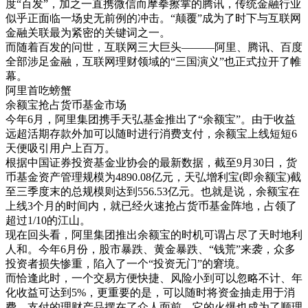
度“百发”，加之一直携微信而摩拳擦掌的腾讯，传统金融行业
似乎正面临一场史无前例的冲击。“颠覆”成为了时下与互联网
金融关联最为紧密的关键词之一。
而随着百发的问世，互联网三大巨头———阿里、腾讯、百度
全部涉足金融，互联网理财领域的“三国演义”也正式拉开了帷
幕。
阿里首吃螃蟹
余额宝抢占货币基金市场
今年6月，阿里集团携手天弘基金推出了“余额宝”。由于收益
远超活期存款外加可以随时进行消费支付，余额宝上线短短6
天便吸引用户上百万。
根据中国证券投资基金业协会的最新数据，截至9月30日，货
币基金资产管理规模为4890.08亿元，天弘增利宝(即余额宝)截
至三季度末的总规模则达到556.53亿元。也就是说，余额宝在
上线3个月的时间内，就已经火速抢占货币基金阵地，占领了
超过1/10的江山。
现在回头看，阿里集团推出余额宝的时机可谓占尽了天时地利
人和。今年6月份，股市暴跌、黄金暴跌、“钱荒”来袭，众多
投资者损失惨重，陷入了一个“投资无门”的窘境。
而恰逢此时，一个交易方便快捷、风险小到可以忽略不计、年
化收益可达到5%，更重要的是，可以随时将资金抽走用于消
费、支付的理财产品摆在了众人面前，它的火爆也成为了顺理