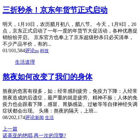
三折秒杀！京东年货节正式启动
明天，1月10日，农历腊月初八，腊八节。 今天，1月9日，20
点，京东正式启动了一年一度的年货节大促活动，各种优惠促
销纷纷开启。 京东官方也奉上了京东超级秒杀日必买清单，
不少产品半价，有的...
01/10
1,584
评论
ps
科技
生活道理
熬夜如何改变了我们的身体
熬夜的危害有很多，如：经常感到疲劳，免疫力下降：人经常
熬夜造成的后遗症，最严重的就是疲劳、精神不振；人体的免
疫力也会跟着下降，感冒、胃肠感染、过敏等等自律神经失调
症状都会出现。 头痛：熬夜的隔天，上班...
08/20
2,174
评论
新闻
生活
上一篇
诺基亚的绝唱,再一次的涅槃?