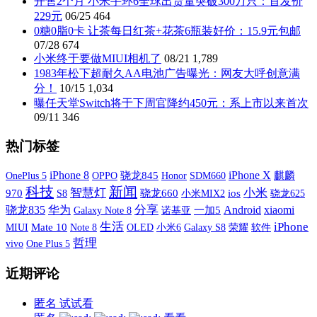
开售2个月 小米手环6全球出货量突破300万只：首发价
229元
06/25
464
0糖0脂0卡 让茶每日红茶+花茶6瓶装好价：15.9元包邮
07/28
674
小米终于要做MIUI相机了
08/21
1,789
1983年松下超耐久AA电池广告曝光：网友大呼创意满
分！
10/15
1,034
曝任天堂Switch将于下周官降约450元：系上市以来首次
09/11
346
热门标签
iPhone X
iPhone 8
OnePlus 5
OPPO
骁龙845
SDM660
麒麟
Honor
科技
新闻
智慧灯
小米
970
S8
骁龙660
小米MIX2
ios
骁龙625
分享
xiaomi
骁龙835
华为
Android
Galaxy Note 8
诺基亚
一加5
生活
iPhone
MIUI
Mate 10
OLED
小米6
Galaxy S8
荣耀
软件
Note 8
哲理
vivo
One Plus 5
近期评论
匿名
试试看