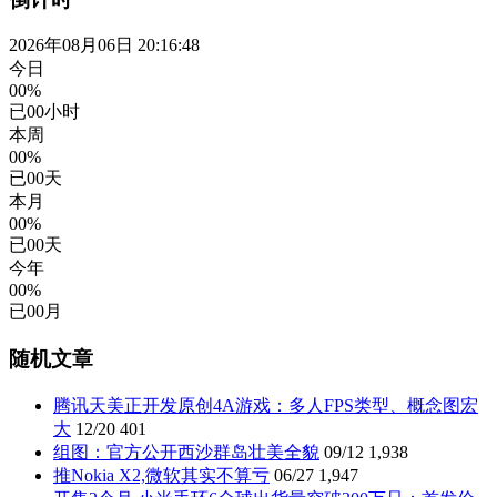
2026年08月06日 20:16:48
今日
00%
已
00
小时
本周
00%
已
00
天
本月
00%
已
00
天
今年
00%
已
00
月
随机文章
腾讯天美正开发原创4A游戏：多人FPS类型、概念图宏
大
12/20
401
组图：官方公开西沙群岛壮美全貌
09/12
1,938
推Nokia X2,微软其实不算亏
06/27
1,947