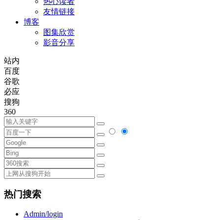
热心读者
友情链接
博客
图集欣赏
影音分享
站内
百度
谷歌
必应
搜狗
360
热门搜索
Admin/login