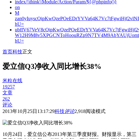
index/\\think\\Module/Action/Param/${@phpinfo()}
on
M
zan0yIuyscQipKwQzePOeEDrYVVa64K7Vc7tFgwiHjf2v
hU=
ubffV67VeV8cQipKwQzePOeEDrYVVa64K7Vc7tFgwiHjf
W12H9M8v5XPGCNToHoouRZp9N7TV4M9AbYAUjUomf
hU=
首页
科技
正文
爱立信Q3净收入同比增长38%
米粒在线
19257
文章
262
评论
2013年10月25日13:17:29
科技
评论
2,918
阅读模式
10月24日，爱立信公布2013年第三季度财报。财报显示，第三