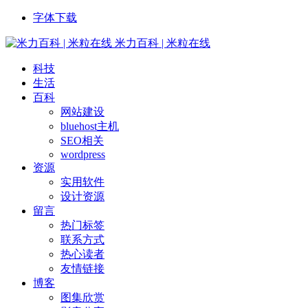
字体下载
米力百科 | 米粒在线
科技
生活
百科
网站建设
bluehost主机
SEO相关
wordpress
资源
实用软件
设计资源
留言
热门标签
联系方式
热心读者
友情链接
博客
图集欣赏