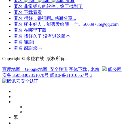
匿名
看看
匿名
非常经典的软件，终于找到了
匿名
下载看看
匿名
很好，很强啊...感谢分享...
匿名
楼主好人，能否发给我一个。56639786@qq.com
匿名
在哪里下载
匿名
找好久了 没有过这版本
匿名
謝謝!
匿名
感謝您~~
Copyright © 米粒在线 版权所有.
百度地图
__
Google地图
_
安全联盟
字体下载
.
米粒
闽公网
安备 35058302351070号
闽ICP备11010557号-3
繁