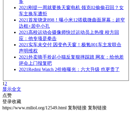
多
2021
刚提一周就要换天窗电机 领克02偷偷召回？女
车主换车遭拒
2021
首发骁龙898！曝小米12搭载微曲面屏幕：超窄
边框+居中小孔
2021
高校运动会摄像师快过运动员上热搜 校方回
应：他专项是拳击
2021
实车未交付 因变色天窗！极氪001车主发联合
声明维权
2021
外卖骑手拎起小猫反复狠摔踩踏 网友：给他差
评会上门报复吧
2021
Redmi Watch 2价格曝光：六大升级 也更贵了
1
2
显示全文
点赞
登录收藏
https://www.miliol.org/12549.html
复制链接
复制链接