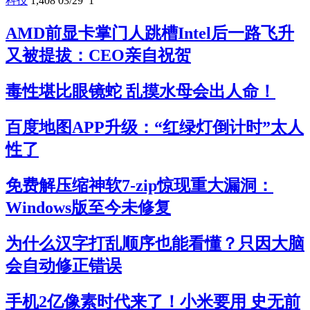
科技
1,408
03/29
1
AMD前显卡掌门人跳槽Intel后一路飞升
又被提拔：CEO亲自祝贺
毒性堪比眼镜蛇 乱摸水母会出人命！
百度地图APP升级：“红绿灯倒计时”太人
性了
免费解压缩神软7-zip惊现重大漏洞：
Windows版至今未修复
为什么汉字打乱顺序也能看懂？只因大脑
会自动修正错误
手机2亿像素时代来了！小米要用 史无前