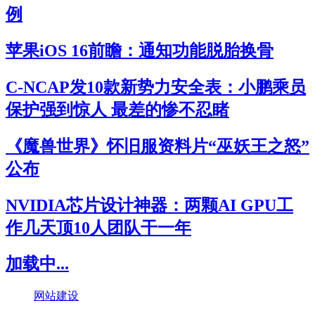
例
苹果iOS 16前瞻：通知功能脱胎换骨
C-NCAP发10款新势力安全表：小鹏乘员
保护强到惊人 最差的惨不忍睹
《魔兽世界》怀旧服资料片“巫妖王之怒”
公布
NVIDIA芯片设计神器：两颗AI GPU工
作几天顶10人团队干一年
加载中...
网站建设