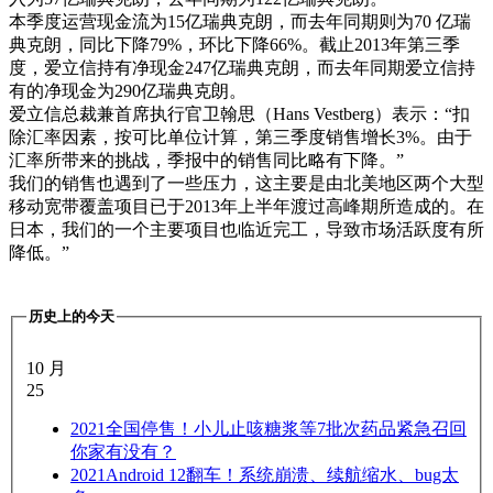
本季度运营现金流为15亿瑞典克朗，而去年同期则为70 亿瑞
典克朗，同比下降79%，环比下降66%。截止2013年第三季
度，爱立信持有净现金247亿瑞典克朗，而去年同期爱立信持
有的净现金为290亿瑞典克朗。
爱立信总裁兼首席执行官卫翰思（Hans Vestberg）表示：“扣
除汇率因素，按可比单位计算，第三季度销售增长3%。由于
汇率所带来的挑战，季报中的销售同比略有下降。”
我们的销售也遇到了一些压力，这主要是由北美地区两个大型
移动宽带覆盖项目已于2013年上半年渡过高峰期所造成的。在
日本，我们的一个主要项目也临近完工，导致市场活跃度有所
降低。”
历史上的今天
10 月
25
2021
全国停售！小儿止咳糖浆等7批次药品紧急召回
你家有没有？
2021
Android 12翻车！系统崩溃、续航缩水、bug太