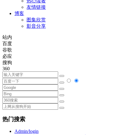
热心读者
友情链接
博客
图集欣赏
影音分享
站内
百度
谷歌
必应
搜狗
360
热门搜索
Admin/login