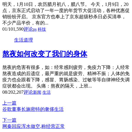
明天，1月10日，农历腊月初八，腊八节。 今天，1月9日，20
点，京东正式启动了一年一度的年货节大促活动，各种优惠促
销纷纷开启。 京东官方也奉上了京东超级秒杀日必买清单，
不少产品半价，有的...
01/10
1,590
评论
ps
科技
生活道理
熬夜如何改变了我们的身体
熬夜的危害有很多，如：经常感到疲劳，免疫力下降：人经常
熬夜造成的后遗症，最严重的就是疲劳、精神不振；人体的免
疫力也会跟着下降，感冒、胃肠感染、过敏等等自律神经失调
症状都会出现。 头痛：熬夜的隔天，上班...
08/20
2,207
评论
新闻
生活
上一篇
谷歌董事长施密特的奢侈生活
下一篇
网秦回应浑水做空,称经营正常