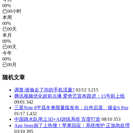
00%
已
00
小时
本周
00%
已
00
天
本月
00%
已
00
天
今年
00%
已
00
月
随机文章
调查:谁偷走了你的手机流量?
02/12
3,215
腾讯视频优化超前点播 爱奇艺宣布跟进：15号前上线
09/01
342
三星Note 8平昌冬奥限量版发布：白色后盖、镶金S Pen
01/17
1,432
中国跳水队用上3D+AI训练系统 百度打造
08/10
353
App Store崩了上热搜！苹果回应：系统维护 正加急处理
03/10
395