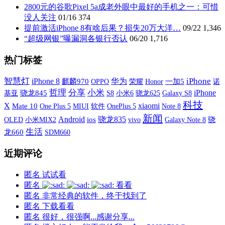
2800元的谷歌Pixel 5a成老外眼中最好的手机之一：可惜
没人关注
01/16
374
提前激活iPhone 8有啥后果？损失20万大洋…
09/22
1,346
“超级网银”曝漏洞各银行否认
06/20
1,716
热门标签
智慧灯
iPhone
iPhone 8
华为
麒麟970
OPPO
荣耀
一加5
诺
Honor
哲理
分享
小米
iPhone
基亚
骁龙845
S8
小米6
Galaxy S8
骁龙625
科技
X
xiaomi
Mate 10
One Plus 5
MIUI
软件
OnePlus 5
Note 8
新闻
Android
骁龙835
OLED
小米MIX2
ios
vivo
Galaxy Note 8
骁
生活
龙660
SDM660
近期评论
匿名
试试看
匿名
看看
匿名
非常经典的软件，终于找到了
匿名
下载看看
匿名
很好，很强啊...感谢分享...