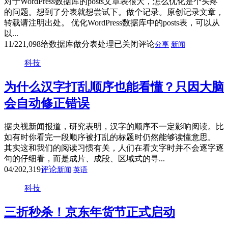
对于WordPress数据库的posts文章表很大，怎么优化是个头疼
的问题。想到了分表就想尝试下。做个记录。原创记录文章，
转载请注明出处。 优化WordPress数据库中的posts表，可以从
以...
11/22
1,098
给数据库做分表处理
已关闭评论
分享
新闻
科技
为什么汉字打乱顺序也能看懂？只因大脑
会自动修正错误
据央视新闻报道，研究表明，汉字的顺序不一定影响阅读。比
如有时你看完一段顺序被打乱的标题时仍然能够读懂意思。
其实这和我们的阅读习惯有关，人们在看文字时并不会逐字逐
句的仔细看，而是成片、成段、区域式的寻...
04/20
2,319
评论
新闻
英语
科技
三折秒杀！京东年货节正式启动