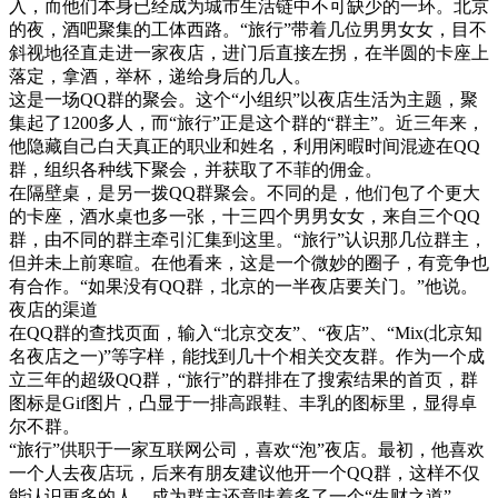
入，而他们本身已经成为城市生活链中不可缺少的一环。北京
的夜，酒吧聚集的工体西路。“旅行”带着几位男男女女，目不
斜视地径直走进一家夜店，进门后直接左拐，在半圆的卡座上
落定，拿酒，举杯，递给身后的几人。
这是一场QQ群的聚会。这个“小组织”以夜店生活为主题，聚
集起了1200多人，而“旅行”正是这个群的“群主”。近三年来，
他隐藏自己白天真正的职业和姓名，利用闲暇时间混迹在QQ
群，组织各种线下聚会，并获取了不菲的佣金。
在隔壁桌，是另一拨QQ群聚会。不同的是，他们包了个更大
的卡座，酒水桌也多一张，十三四个男男女女，来自三个QQ
群，由不同的群主牵引汇集到这里。“旅行”认识那几位群主，
但并未上前寒暄。在他看来，这是一个微妙的圈子，有竞争也
有合作。“如果没有QQ群，北京的一半夜店要关门。”他说。
夜店的渠道
在QQ群的查找页面，输入“北京交友”、“夜店”、“Mix(北京知
名夜店之一)”等字样，能找到几十个相关交友群。作为一个成
立三年的超级QQ群，“旅行”的群排在了搜索结果的首页，群
图标是Gif图片，凸显于一排高跟鞋、丰乳的图标里，显得卓
尔不群。
“旅行”供职于一家互联网公司，喜欢“泡”夜店。最初，他喜欢
一个人去夜店玩，后来有朋友建议他开一个QQ群，这样不仅
能认识更多的人，成为群主还意味着多了一个“生财之道”。