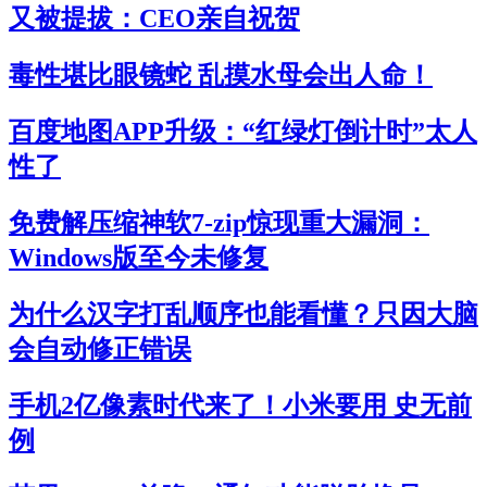
又被提拔：CEO亲自祝贺
毒性堪比眼镜蛇 乱摸水母会出人命！
百度地图APP升级：“红绿灯倒计时”太人
性了
免费解压缩神软7-zip惊现重大漏洞：
Windows版至今未修复
为什么汉字打乱顺序也能看懂？只因大脑
会自动修正错误
手机2亿像素时代来了！小米要用 史无前
例