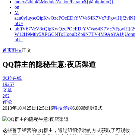
index/\\think\\Module/Action/Param/${@phpinfo()}
on
M
zan0yIuyscQipKwQzePOeEDrYVVa64K7Vc7tFgwiHjf2v
hU=
ubffV67VeV8cQipKwQzePOeEDrYVVa64K7Vc7tFgwiHjf
W12H9M8v5XPGCNToHoouRZp9N7TV4M9AbYAUjUomf
hU=
首页
科技
正文
QQ群主的隐秘生意:夜店渠道
米粒在线
19257
文章
262
评论
2013年10月25日12:51:16
科技
评论
6,009
阅读模式
这些善于经营的QQ群主，通过组织活动的方式获取了可观收