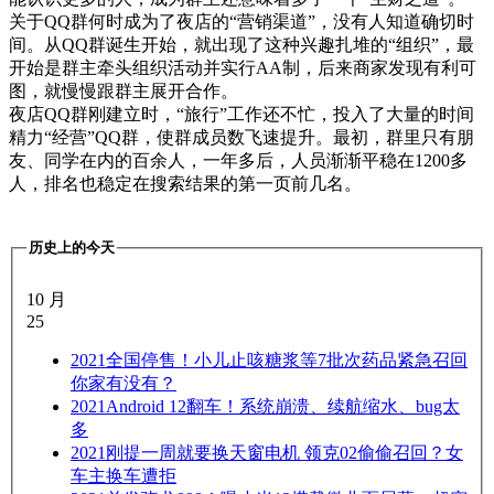
关于QQ群何时成为了夜店的“营销渠道”，没有人知道确切时
间。从QQ群诞生开始，就出现了这种兴趣扎堆的“组织”，最
开始是群主牵头组织活动并实行AA制，后来商家发现有利可
图，就慢慢跟群主展开合作。
夜店QQ群刚建立时，“旅行”工作还不忙，投入了大量的时间
精力“经营”QQ群，使群成员数飞速提升。最初，群里只有朋
友、同学在内的百余人，一年多后，人员渐渐平稳在1200多
人，排名也稳定在搜索结果的第一页前几名。
历史上的今天
10 月
25
2021
全国停售！小儿止咳糖浆等7批次药品紧急召回
你家有没有？
2021
Android 12翻车！系统崩溃、续航缩水、bug太
多
2021
刚提一周就要换天窗电机 领克02偷偷召回？女
车主换车遭拒