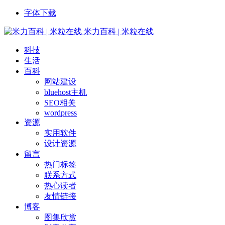
字体下载
米力百科 | 米粒在线
科技
生活
百科
网站建设
bluehost主机
SEO相关
wordpress
资源
实用软件
设计资源
留言
热门标签
联系方式
热心读者
友情链接
博客
图集欣赏