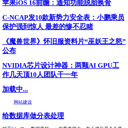
苹果iOS 16前瞻：通知功能脱胎换骨
C-NCAP发10款新势力安全表：小鹏乘员
保护强到惊人 最差的惨不忍睹
《魔兽世界》怀旧服资料片“巫妖王之怒”
公布
NVIDIA芯片设计神器：两颗AI GPU工
作几天顶10人团队干一年
加载中...
网站建设
给数据库做分表处理