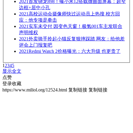
2021
首发骁龙898！曝小米12搭载微曲面屏幕：超窄
边框+居中小孔
2021
高校运动会摄像师快过运动员上热搜 校方回
应：他专项是拳击
2021
实车未交付 因变色天窗！极氪001车主发联合
声明维权
2021
外卖骑手拎起小猫反复狠摔踩踏 网友：给他差
评会上门报复吧
2021
Redmi Watch 2价格曝光：六大升级 也更贵了
1
2
3
4
5
显示全文
点赞
登录收藏
https://www.miliol.org/12524.html
复制链接
复制链接