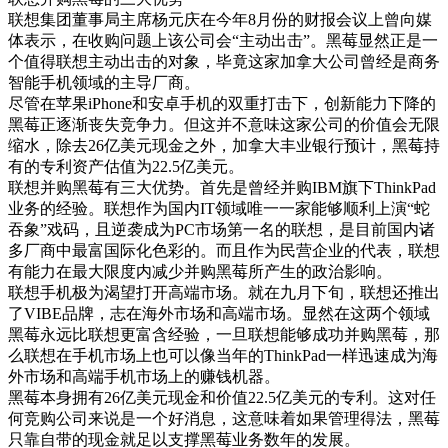
联想集团董事局主席杨元庆在今年8月份的财报会议上曾向媒
体表示，在收购问题上该公司会“主动出击”。黑莓显然正是一
个值得联想主动出击的对象，毕竟这家加拿大公司曾经是商务
智能手机领域的主导厂商。
尽管在苹果iPhone和安卓手机的双重打击下，创新能力下降的
黑莓正逐渐丧失竞争力。但这并不意味这家公司的价值会无限
缩水，除去26亿美元现金之外，加拿大丰业银行预计，黑莓持
有的专利资产估值为22.5亿美元。
联想并购黑莓有三大优势。首先是曾经并购IBM旗下ThinkPad
业务的经验。联想作为国内IT领域唯一一家能够顺利上演“蛇
吞象”戏码，且逆袭成为PC市场第一名的联想，是目前国内诸
多厂商中最富国际化色彩的。而且作为民营企业的代表，联想
有能力在最大限度内减少并购黑莓所产生的政治影响。
联想手机极为渴望打开高端市场。就在九月下旬，联想还推出
了VIBE品牌，志在海外市场和高端市场。显然在这两个领域
黑莓永远比联想更富含经验，一旦联想能够成功并购黑莓，那
么联想在手机市场上也可以像当年的ThinkPad一样迅速成为海
外市场和高端手机市场上的赚钱机器。
黑莓本身拥有26亿美元现金和价值22.5亿美元的专利。这对任
何竞购公司来说是一个好消息，这意味着如果管理得法，黑莓
只靠自带的现金就足以支撑黑莓业务数年的发展。