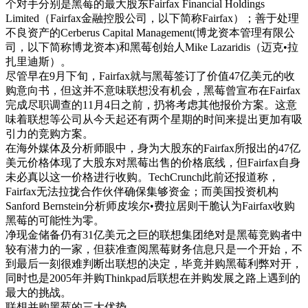
个对手分别是黑莓的最大股东Fairfax Financial Holdings
Limited（Fairfax金融控股公司，以下简称Fairfax）；善于处理
不良资产的Cerberus Capital Management(博龙资本管理有限公
司，以下简称博龙资本)和黑莓创始人Mike Lazaridis（迈克•拉
扎里迪斯）。
尽管早在9月下旬，Fairfax就与黑莓签订了价值47亿美元的收
购意向书，但这并不意味联想没有机会，黑莓曾宣布在Fairfax
完成尽职调查的11月4日之前，扔将考虑其他报价方案。这意
味着联想等公司从今天起还有两个星期的时间来提出更加有吸
引力的竞购方案。
在海外媒体及分析师眼中，身为大股东的Fairfax所报出的47亿
美元价格体现了大股东对黑莓出售的价格底线，但Fairfax自身
未必真以这一价格进行收购。TechCrunch此前还报道称，
Fairfax无法拉拢合作伙伴确保集够资金；而美国投资机构
Sanford Bernstein分析师皮埃尔•费拉居则干脆认为Fairfax收购
黑莓的可能性为零。
净现金储备仍有31亿美元之巨的联想集团绝对是黑莓竞购者中
较有潜力的一家，但获准查阅黑莓财务信息只是一个开始，不
到最后一刻很难判断出联想的决定，毕竟并购黑莓利弊对开，
同时也是2005年并购Thinkpad后联想在并购发展之路上遇到的
最大的挑战。
联想并购黑莓的三大优势