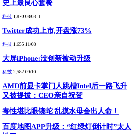
史上最良心套餐
科技
1,870
08/03
1
Twitter成功上市,开盘涨73%
科技
1,655
11/08
大屏iPhone:没创新被动升级
科技
2,582
09/10
AMD前显卡掌门人跳槽Intel后一路飞升
又被提拔：CEO亲自祝贺
毒性堪比眼镜蛇 乱摸水母会出人命！
百度地图APP升级：“红绿灯倒计时”太人