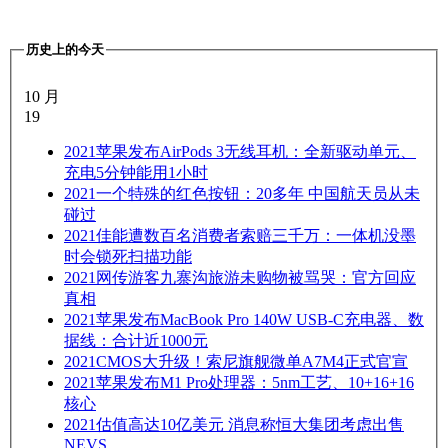
历史上的今天
10 月
19
2021
苹果发布AirPods 3无线耳机：全新驱动单元、
充电5分钟能用1小时
2021
一个特殊的红色按钮：20多年 中国航天员从未
碰过
2021
佳能遭数百名消费者索赔三千万：一体机没墨
时会锁死扫描功能
2021
网传游客九寨沟旅游未购物被骂哭：官方回应
真相
2021
苹果发布MacBook Pro 140W USB-C充电器、数
据线：合计近1000元
2021
CMOS大升级！索尼旗舰微单A7M4正式官宣
2021
苹果发布M1 Pro处理器：5nm工艺、10+16+16
核心
2021
估值高达10亿美元 消息称恒大集团考虑出售
NEVS