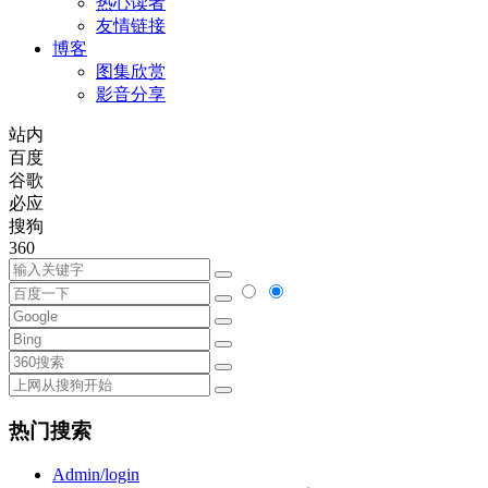
热心读者
友情链接
博客
图集欣赏
影音分享
站内
百度
谷歌
必应
搜狗
360
热门搜索
Admin/login