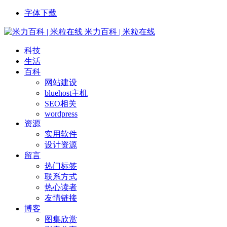
字体下载
米力百科 | 米粒在线
科技
生活
百科
网站建设
bluehost主机
SEO相关
wordpress
资源
实用软件
设计资源
留言
热门标签
联系方式
热心读者
友情链接
博客
图集欣赏