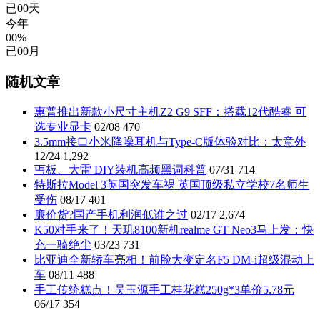
已
00
天
今年
00%
已
00
月
随机文章
惠普推出新款小尺寸主机Z2 G9 SFF：搭载12代酷睿 可
选专业显卡
02/08
470
3.5mm接口小米降噪耳机与Type-C版体验对比：太意外
12/24
1,292
丐板、大雷 DIY装机高频黑词科普
07/31
714
特斯拉Model 3英国突发车祸 英国顶级私立学校7名师生
受伤
08/17
401
廉价货?国产手机利润低谁之过
02/17
2,674
K50对手来了！天玑8100新机realme GT Neo3马上发：快
充一骑绝尘
03/23
731
比亚迪全新轿车亮相！前脸大变定名F5 DM-i超级混动上
车
08/11
488
手工传统糕点！吴玉源手工桂花糕250g*3单价5.78元
06/17
354