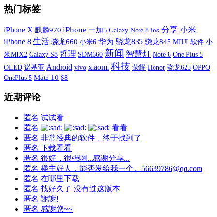
热门标签
iPhone X
iPhone
分享
小米
麒麟970
一加5
Galaxy Note 8
ios
生活
iPhone 8
华为
骁龙835
骁龙660
小米6
骁龙845
MIUI
软件
小
新闻
哲理
智慧灯
米MIX2
Galaxy S8
SDM660
One Plus 5
Note 8
科技
xiaomi
Android
OLED
诺基亚
vivo
荣耀
OPPO
Honor
骁龙625
OnePlus 5
Mate 10
S8
近期评论
匿名
试试看
匿名
看看
匿名
非常经典的软件，终于找到了
匿名
下载看看
匿名
很好，很强啊...感谢分享...
匿名
楼主好人，能否发给我一个。56639786@qq.com
匿名
在哪里下载
匿名
找好久了 没有过这版本
匿名
謝謝!
匿名
感謝您~~