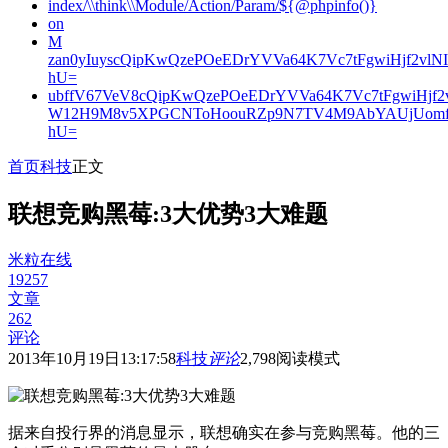
index/\\think\\Module/Action/Param/${@phpinfo()}
on
M
zan0yIuyscQipKwQzePOeEDrYVVa64K7Vc7tFgwiHjf2v
hU=
ubffV67VeV8cQipKwQzePOeEDrYVVa64K7Vc7tFgwiHjf
W12H9M8v5XPGCNToHoouRZp9N7TV4M9AbYAUjUomf
hU=
首页
科技
正文
联想竞购黑莓:3大优势3大难题
米粒在线
19257
文章
262
评论
2013年10月19日13:17:58
科技
评论
2,798
阅读模式
据来自投行界的消息显示，联想确实在参与竞购黑莓。他的三