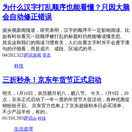
为什么汉字打乱顺序也能看懂？只因大脑
会自动修正错误
据央视新闻报道，研究表明，汉字的顺序不一定影响阅读。比
如有时你看完一段顺序被打乱的标题时仍然能够读懂意思。
其实这和我们的阅读习惯有关，人们在看文字时并不会逐字逐
句的仔细看，而是成片、成段、区域式的寻...
04/20
2,322
评论
新闻
英语
科技
三折秒杀！京东年货节正式启动
明天，1月10日，农历腊月初八，腊八节。 今天，1月9日，20
点，京东正式启动了一年一度的年货节大促活动，各种优惠促
销纷纷开启。 京东官方也奉上了京东超级秒杀日必买清单，
不少产品半价，有的...
01/10
1,593
评论
ps
科技
生活道理