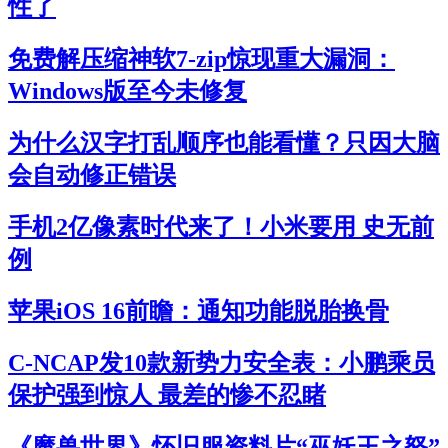
性了
免费解压缩神软7-zip惊现重大漏洞：
Windows版至今未修复
为什么汉字打乱顺序也能看懂？只因大脑
会自动修正错误
手机2亿像素时代来了！小米要用 史无前
例
苹果iOS 16前瞻：通知功能脱胎换骨
C-NCAP发10款新势力安全表：小鹏乘员
保护强到惊人 最差的惨不忍睹
《魔兽世界》怀旧服资料片“巫妖王之怒”