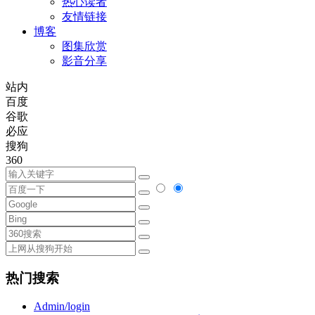
热心读者
友情链接
博客
图集欣赏
影音分享
站内
百度
谷歌
必应
搜狗
360
热门搜索
Admin/login