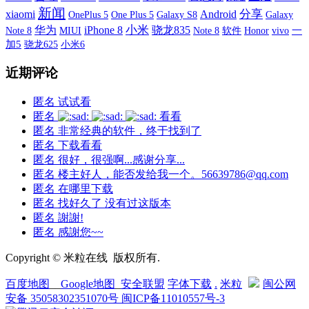
新闻
xiaomi
分享
Android
OnePlus 5
One Plus 5
Galaxy S8
Galaxy
小米
华为
iPhone 8
骁龙835
Note 8
MIUI
软件
vivo
一
Note 8
Honor
加5
小米6
骁龙625
近期评论
匿名
试试看
匿名
看看
匿名
非常经典的软件，终于找到了
匿名
下载看看
匿名
很好，很强啊...感谢分享...
匿名
楼主好人，能否发给我一个。56639786@qq.com
匿名
在哪里下载
匿名
找好久了 没有过这版本
匿名
謝謝!
匿名
感謝您~~
Copyright © 米粒在线 版权所有.
百度地图
__
Google地图
_
安全联盟
字体下载
.
米粒
闽公网
安备 35058302351070号
闽ICP备11010557号-3