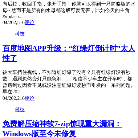
向后拉，收回手指，张开手指，你就可以得到一只简略版的水
母~ 然而不是所有的水母都这般可爱无害，比如今天的主角
&mdash...
04/20
2,516
评论
科技
百度地图APP升级：“红绿灯倒计时”太人
性了
被大车挡住视线，不知道红灯绿了没有？只有红绿灯没有秒
数，遇到忽然变灯只能急刹…… 相信不少车主在开车时，都
曾遇到过因看不见或没注意红绿灯读秒而引发的一系列问题。
早在202...
04/20
2,216
评论
科技
免费解压缩神软7-zip惊现重大漏洞：
Windows版至今未修复