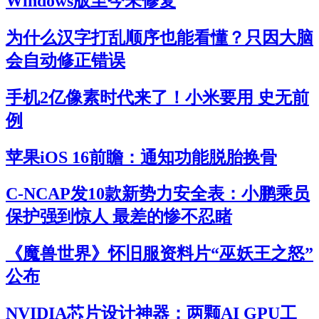
Windows版至今未修复
为什么汉字打乱顺序也能看懂？只因大脑
会自动修正错误
手机2亿像素时代来了！小米要用 史无前
例
苹果iOS 16前瞻：通知功能脱胎换骨
C-NCAP发10款新势力安全表：小鹏乘员
保护强到惊人 最差的惨不忍睹
《魔兽世界》怀旧服资料片“巫妖王之怒”
公布
NVIDIA芯片设计神器：两颗AI GPU工