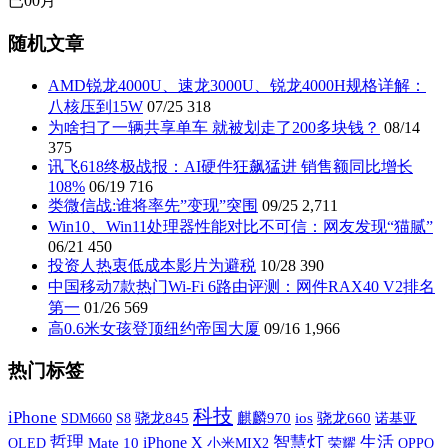
已
00
月
随机文章
AMD锐龙4000U、速龙3000U、锐龙4000H规格详解：
八核压到15W
07/25
318
为啥扫了一辆共享单车 就被划走了200多块钱？
08/14
375
讯飞618终极战报：AI硬件狂飙猛进 销售额同比增长
108%
06/19
716
类微信战:谁将率先”变现”突围
09/25
2,711
Win10、Win11处理器性能对比不可信：网友发现“猫腻”
06/21
450
投资人热衷低成本影片为避税
10/28
390
中国移动7款热门Wi-Fi 6路由评测：网件RAX40 V2排名
第一
01/26
569
高0.6米女孩登顶纽约帝国大厦
09/16
1,966
热门标签
科技
iPhone
SDM660
S8
骁龙845
麒麟970
ios
骁龙660
诺基亚
哲理
iPhone X
智慧灯
生活
OLED
Mate 10
小米MIX2
荣耀
OPPO