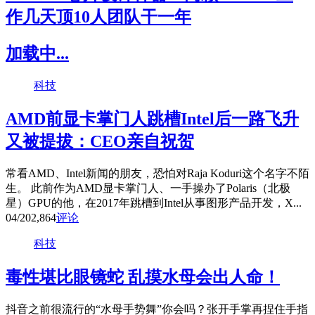
作几天顶10人团队干一年
加载中...
科技
AMD前显卡掌门人跳槽Intel后一路飞升
又被提拔：CEO亲自祝贺
常看AMD、Intel新闻的朋友，恐怕对Raja Koduri这个名字不陌
生。 此前作为AMD显卡掌门人、一手操办了Polaris（北极
星）GPU的他，在2017年跳槽到Intel从事图形产品开发，X...
04/20
2,864
评论
科技
毒性堪比眼镜蛇 乱摸水母会出人命！
抖音之前很流行的“水母手势舞”你会吗？张开手掌再捏住手指