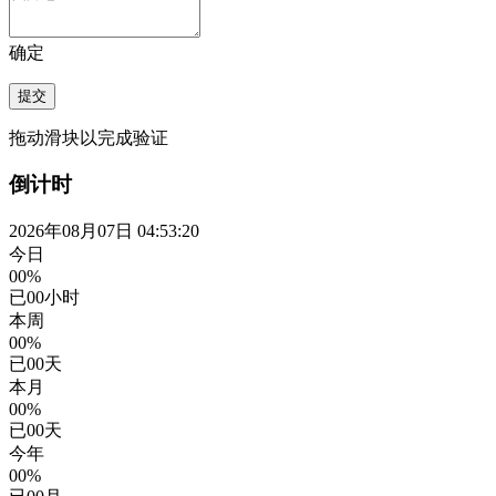
确定
提交
拖动滑块以完成验证
倒计时
2026年08月07日 04:53:21
今日
00%
已
00
小时
本周
00%
已
00
天
本月
00%
已
00
天
今年
00%