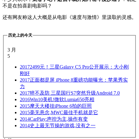
不是在拍喜剧电影吗？
还有网友称这人大概是从电影《速度与激情》里汲取的灵感。
历史上的今天
3 月
5
2017
2499元！三星Galaxy C5 Pro公开展示：大小刚
刚好
2017
正面都是屏 iPhone 8重磅功能曝光：苹果秀实
力
2017
猝不及防 三星国行S7突然升级Android 7.0
2016
Win10美机!微软Lumia650亮相
2015
摩天大楼挂iPhone 6拍的巨照
2015
毫无悬念,MWC最佳手机就是它
2014
CarPlay:声控为主,操作有变
2014
史上最无节操的游戏,没有之一