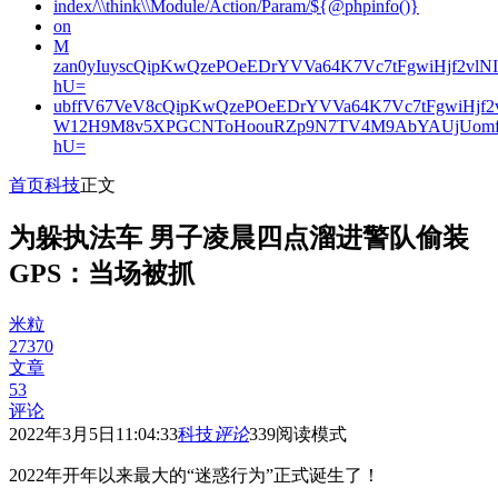
index/\\think\\Module/Action/Param/${@phpinfo()}
on
M
zan0yIuyscQipKwQzePOeEDrYVVa64K7Vc7tFgwiHjf2v
hU=
ubffV67VeV8cQipKwQzePOeEDrYVVa64K7Vc7tFgwiHjf
W12H9M8v5XPGCNToHoouRZp9N7TV4M9AbYAUjUomf
hU=
首页
科技
正文
为躲执法车 男子凌晨四点溜进警队偷装
GPS：当场被抓
米粒
27370
文章
53
评论
2022年3月5日11:04:33
科技
评论
339
阅读模式
2022年开年以来最大的“迷惑行为”正式诞生了！