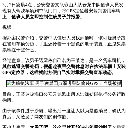
3月2日凌晨4点，公安交警支队琼山大队云龙中队值班人员发
现有人驾驶车辆到中队门口，将GPS定位器安装到警用车辆
上，
值班人员立即控制住该男子并报警
。
视频
据办案民警介绍，交警中队值班人员找到他时，该可疑男子蹲
在警用车辆旁边，手里还拎着一个黑色的电子装置，正鬼鬼祟
祟地在干些什么。
经过盘查，该男子透露称自己名为王某达，是一名货车司机，
其欲逃避交警处罚，便想趁夜里交警休息时在执法车辆上安装
GPS定位器，这样就能方便自己实时掌握交警查车动态
。
目前，王某达被海口公安云龙派出所以涉嫌妨碍执行公务行政
拘留。
由于该事件过于沙雕，曝出后一度让人以为是假消息，确认为
真后，又激发了网友们的创作欲。
不少人表示，
太卷了吧，这么早就开始冲击年度沙雕了
？确定