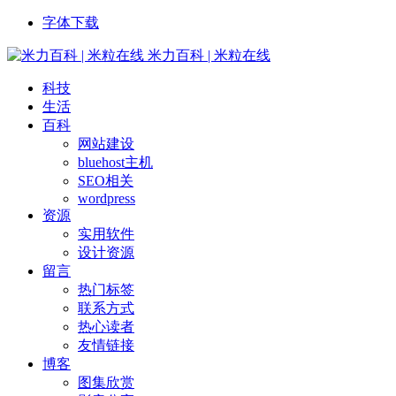
字体下载
米力百科 | 米粒在线
科技
生活
百科
网站建设
bluehost主机
SEO相关
wordpress
资源
实用软件
设计资源
留言
热门标签
联系方式
热心读者
友情链接
博客
图集欣赏