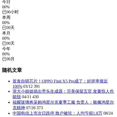
今日
00%
已
00
小时
本周
00%
已
00
天
本月
00%
已
00
天
今年
00%
已
00
月
随机文章
首发自研芯片！OPPO Find X5 Pro成了：好评率接近
100%
03/12
391
浙大小姐姐搞出秃头生成器：完美保留五官 发量惊人也
能脱
04/11
430
福耀玻璃将采购鸿星尔克夏季工服 负责人：敬佩鸿星尔
克精神
07/26
373
中国电信上市次日跌停 散户被坑：人均亏损1.8万
08/24