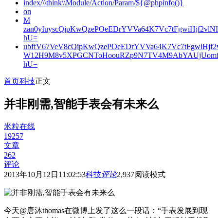
index/\\think\\Module/Action/Param/${@phpinfo()}
on
M
zan0yIuyscQipKwQzePOeEDrYVVa64K7Vc7tFgwiHjf2v
hU=
ubffV67VeV8cQipKwQzePOeEDrYVVa64K7Vc7tFgwiHjf
W12H9M8v5XPGCNToHoouRZp9N7TV4M9AbYAUjUomf
hU=
首页
科技
正文
并非刚需,智能手表会有未来么
米粒在线
19257
文章
262
评论
2013年10月12日11:02:53
科技
评论
2,937
阅读模式
今天@唐沐thomas在微博上发了这么一段话：“手表发展到现