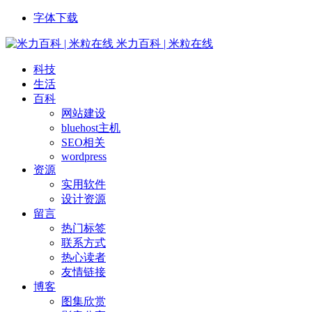
字体下载
米力百科 | 米粒在线
科技
生活
百科
网站建设
bluehost主机
SEO相关
wordpress
资源
实用软件
设计资源
留言
热门标签
联系方式
热心读者
友情链接
博客
图集欣赏