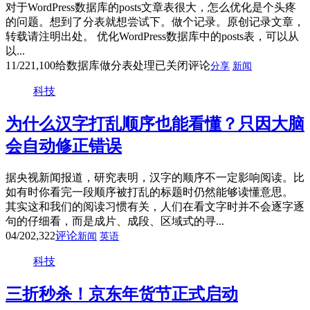
对于WordPress数据库的posts文章表很大，怎么优化是个头疼
的问题。想到了分表就想尝试下。做个记录。原创记录文章，
转载请注明出处。 优化WordPress数据库中的posts表，可以从
以...
11/22
1,100
给数据库做分表处理
已关闭评论
分享
新闻
科技
为什么汉字打乱顺序也能看懂？只因大脑
会自动修正错误
据央视新闻报道，研究表明，汉字的顺序不一定影响阅读。比
如有时你看完一段顺序被打乱的标题时仍然能够读懂意思。
其实这和我们的阅读习惯有关，人们在看文字时并不会逐字逐
句的仔细看，而是成片、成段、区域式的寻...
04/20
2,322
评论
新闻
英语
科技
三折秒杀！京东年货节正式启动