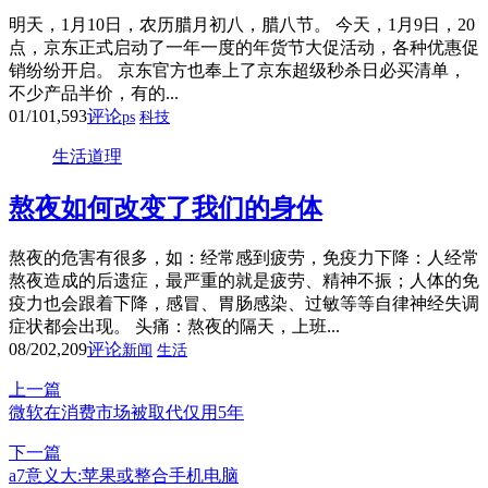
明天，1月10日，农历腊月初八，腊八节。 今天，1月9日，20
点，京东正式启动了一年一度的年货节大促活动，各种优惠促
销纷纷开启。 京东官方也奉上了京东超级秒杀日必买清单，
不少产品半价，有的...
01/10
1,593
评论
ps
科技
生活道理
熬夜如何改变了我们的身体
熬夜的危害有很多，如：经常感到疲劳，免疫力下降：人经常
熬夜造成的后遗症，最严重的就是疲劳、精神不振；人体的免
疫力也会跟着下降，感冒、胃肠感染、过敏等等自律神经失调
症状都会出现。 头痛：熬夜的隔天，上班...
08/20
2,209
评论
新闻
生活
上一篇
微软在消费市场被取代仅用5年
下一篇
a7意义大:苹果或整合手机电脑