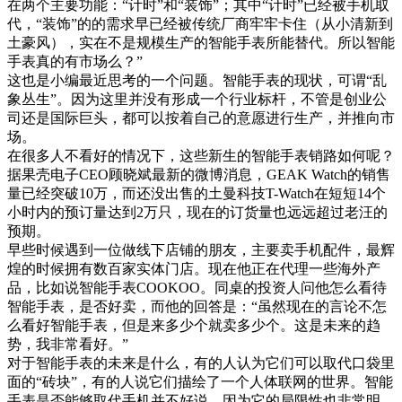
在两个主要功能：“计时”和“装饰”；其中“计时”已经被手机取
代，“装饰”的的需求早已经被传统厂商牢牢卡住（从小清新到
土豪风），实在不是规模生产的智能手表所能替代。所以智能
手表真的有市场么？”
这也是小编最近思考的一个问题。智能手表的现状，可谓“乱
象丛生”。因为这里并没有形成一个行业标杆，不管是创业公
司还是国际巨头，都可以按着自己的意愿进行生产，并推向市
场。
在很多人不看好的情况下，这些新生的智能手表销路如何呢？
据果壳电子CEO顾晓斌最新的微博消息，GEAK Watch的销售
量已经突破10万，而还没出售的土曼科技T-Watch在短短14个
小时内的预订量达到2万只，现在的订货量也远远超过老汪的
预期。
早些时候遇到一位做线下店铺的朋友，主要卖手机配件，最辉
煌的时候拥有数百家实体门店。现在他正在代理一些海外产
品，比如说智能手表COOKOO。同桌的投资人问他怎么看待
智能手表，是否好卖，而他的回答是：“虽然现在的言论不怎
么看好智能手表，但是来多少个就卖多少个。这是未来的趋
势，我非常看好。”
对于智能手表的未来是什么，有的人认为它们可以取代口袋里
面的“砖块”，有的人说它们描绘了一个人体联网的世界。智能
手表是否能够取代手机并不好说，因为它的局限性也非常明