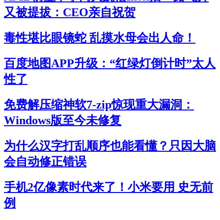
又被提拔：CEO亲自祝贺
毒性堪比眼镜蛇 乱摸水母会出人命！
百度地图APP升级：“红绿灯倒计时”太人
性了
免费解压缩神软7-zip惊现重大漏洞：
Windows版至今未修复
为什么汉字打乱顺序也能看懂？只因大脑
会自动修正错误
手机2亿像素时代来了！小米要用 史无前
例