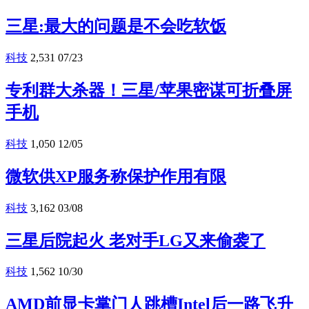
三星:最大的问题是不会吃软饭
科技
2,531
07/23
专利群大杀器！三星/苹果密谋可折叠屏
手机
科技
1,050
12/05
微软供XP服务称保护作用有限
科技
3,162
03/08
三星后院起火 老对手LG又来偷袭了
科技
1,562
10/30
AMD前显卡掌门人跳槽Intel后一路飞升