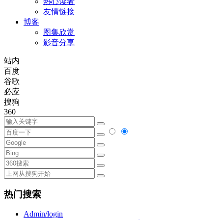
热心读者
友情链接
博客
图集欣赏
影音分享
站内
百度
谷歌
必应
搜狗
360
热门搜索
Admin/login