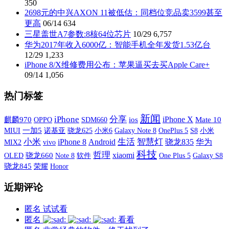
350
2698元的中兴AXON 11被低估：同档位竞品卖3599甚至
更高
06/14
634
三星盖世A7参数:8核64位芯片
10/29
6,757
华为2017年收入6000亿：智能手机全年发货1.53亿台
12/29
1,233
iPhone 8/X维修费用公布：苹果逼买去买Apple Care+
09/14
1,056
热门标签
新闻
iPhone
分享
iPhone X
麒麟970
OPPO
SDM660
ios
Mate 10
MIUI
一加5
诺基亚
小米6
Galaxy Note 8
OnePlus 5
S8
小米
骁龙625
小米
生活
智慧灯
iPhone 8
Android
骁龙835
华为
MIX2
vivo
科技
哲理
xiaomi
OLED
骁龙660
软件
One Plus 5
Galaxy S8
Note 8
骁龙845
荣耀
Honor
近期评论
匿名
试试看
匿名
看看