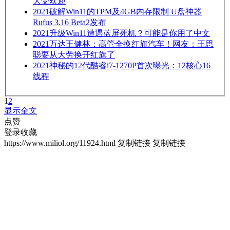
大受欢迎
2021
破解Win11的TPM及4GB内存限制 U盘神器
Rufus 3.16 Beta2发布
2021
升级Win11遭遇蓝屏死机？可能是你用了中文
2021
万达王健林：高管全换红旗汽车！网友：王思
聪要从大劳换开红旗了
2021
神秘的12代酷睿i7-1270P首次曝光：12核心16
线程
1
2
显示全文
点赞
登录收藏
https://www.miliol.org/11924.html
复制链接
复制链接