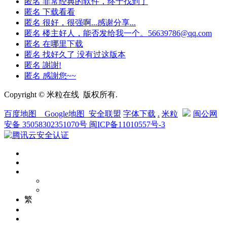
匿名
非常经典的软件，终于找到了
匿名
下载看看
匿名
很好，很强啊...感谢分享...
匿名
楼主好人，能否发给我一个。56639786@qq.com
匿名
在哪里下载
匿名
找好久了 没有过这版本
匿名
謝謝!
匿名
感謝您~~
Copyright © 米粒在线 版权所有.
百度地图
__
Google地图
_
安全联盟
字体下载
.
米粒
闽公网
安备 35058302351070号
闽ICP备11010557号-3
繁