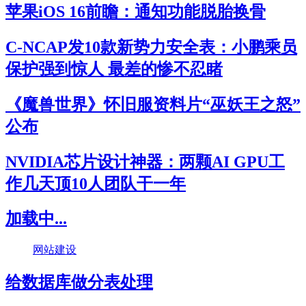
苹果iOS 16前瞻：通知功能脱胎换骨
C-NCAP发10款新势力安全表：小鹏乘员
保护强到惊人 最差的惨不忍睹
《魔兽世界》怀旧服资料片“巫妖王之怒”
公布
NVIDIA芯片设计神器：两颗AI GPU工
作几天顶10人团队干一年
加载中...
网站建设
给数据库做分表处理