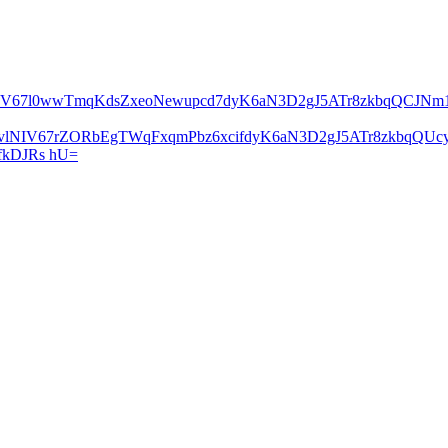
lNIV67l0wwTmqKdsZxeoNewupcd7dyK6aN3D2gJ5ATr8zkbqQCJN
2vlNIV67rZORbEgTWqFxqmPbz6xcifdyK6aN3D2gJ5ATr8zkbqQ
kDJRs hU=