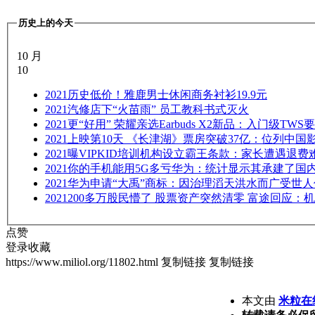
历史上的今天
10 月
10
2021
历史低价！雅鹿男士休闲商务衬衫19.9元
2021
汽修店下“火苗雨” 员工教科书式灭火
2021
更“好用” 荣耀亲选Earbuds X2新品：入门级T
2021
上映第10天 《长津湖》票房突破37亿：位列中国
2021
曝VIPKID培训机构设立霸王条款：家长遭遇退费
2021
你的手机能用5G多亏华为：统计显示其承建了国
2021
华为申请“大禹”商标：因治理滔天洪水而广受世人
2021
200多万股民懵了 股票资产突然清零 富途回应：
点赞
登录收藏
https://www.miliol.org/11802.html
复制链接
复制链接
本文由
米粒在