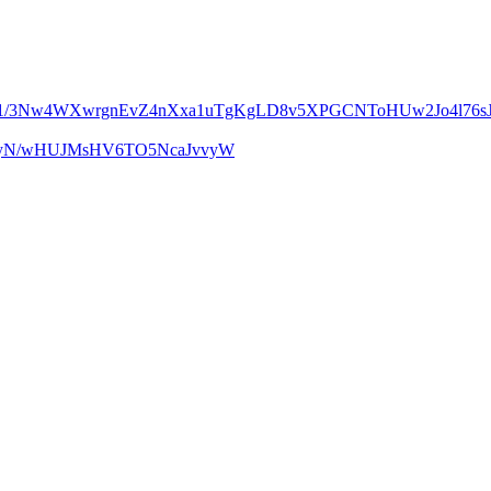
m1/3Nw4WXwrgnEvZ4nXxa1uTgKgLD8v5XPGCNToHUw2Jo4l76sJ
UcyN/wHUJMsHV6TO5NcaJvvyW