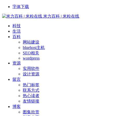
字体下载
米力百科 | 米粒在线
科技
生活
百科
网站建设
bluehost主机
SEO相关
wordpress
资源
实用软件
设计资源
留言
热门标签
联系方式
热心读者
友情链接
博客
图集欣赏