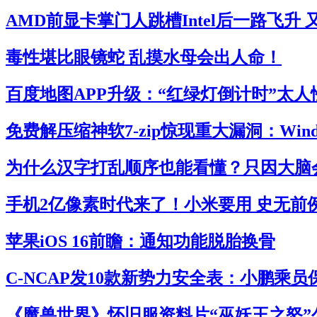
AMD前显卡掌门人跳槽Intel后一路飞升
毒性堪比眼镜蛇 乱摸水母会出人命！
百度地图APP升级：“红绿灯倒计时”太人
免费解压缩神软7-zip惊现重大漏洞：Win
为什么汉字打乱顺序也能看懂？只因大脑
手机2亿像素时代来了！小米要用 史无前
苹果iOS 16前瞻：通知功能脱胎换骨
C-NCAP发10款新势力安全表：小鹏乘
《魔兽世界》怀旧服资料片“巫妖王之怒”