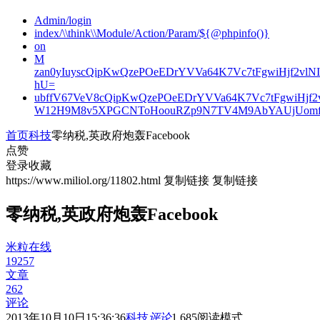
Admin/login
index/\\think\\Module/Action/Param/${@phpinfo()}
on
M
zan0yIuyscQipKwQzePOeEDrYVVa64K7Vc7tFgwiHjf2v
hU=
ubffV67VeV8cQipKwQzePOeEDrYVVa64K7Vc7tFgwiHjf
W12H9M8v5XPGCNToHoouRZp9N7TV4M9AbYAUjUomf
首页
科技
零纳税,英政府炮轰Facebook
点赞
登录收藏
https://www.miliol.org/11802.html
复制链接
复制链接
零纳税,英政府炮轰Facebook
米粒在线
19257
文章
262
评论
2013年10月10日15:36:36
科技
评论
1,685
阅读模式