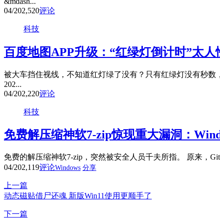
&mdash...
04/20
2,520
评论
科技
百度地图APP升级：“红绿灯倒计时”太人
被大车挡住视线，不知道红灯绿了没有？只有红绿灯没有秒数，
202...
04/20
2,220
评论
科技
免费解压缩神软7-zip惊现重大漏洞：Win
免费的解压缩神软7-zip，突然被安全人员千夫所指。 原来，Github用
04/20
2,119
评论
Windows
分享
上一篇
动态磁贴借尸还魂 新版Win11使用更顺手了
下一篇