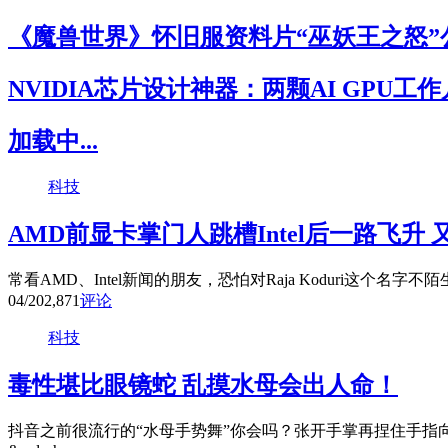
《魔兽世界》怀旧服资料片“巫妖王之怒”
NVIDIA芯片设计神器：两颗AI GPU工
加载中...
科技
AMD前显卡掌门人跳槽Intel后一路飞升
常看AMD、Intel新闻的朋友，恐怕对Raja Koduri这个名字不
04/20
2,871
评论
科技
毒性堪比眼镜蛇 乱摸水母会出人命！
抖音之前很流行的“水母手势舞”你会吗？张开手掌再捏住手指