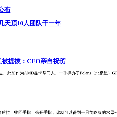
公布
作几天顶10人团队干一年
 又被提拔：CEO亲自祝贺
陌生。 此前作为AMD显卡掌门人、一手操办了Polaris（北极星）GP
向后拉，收回手指，张开手指，你就可以得到一只简略版的水母~