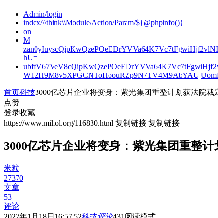
Admin/login
index/\\think\\Module/Action/Param/${@phpinfo()}
on
M
zan0yIuyscQipKwQzePOeEDrYVVa64K7Vc7tFgwiHjf2v
hU=
ubffV67VeV8cQipKwQzePOeEDrYVVa64K7Vc7tFgwiHjf
W12H9M8v5XPGCNToHoouRZp9N7TV4M9AbYAUjUomf
首页
科技
3000亿芯片企业将变身：紫光集团重整计划获法院裁
点赞
登录收藏
https://www.miliol.org/116830.html
复制链接
复制链接
3000亿芯片企业将变身：紫光集团重整
米粒
27370
文章
53
评论
2022年1月18日16:57:52
科技
评论
431
阅读模式