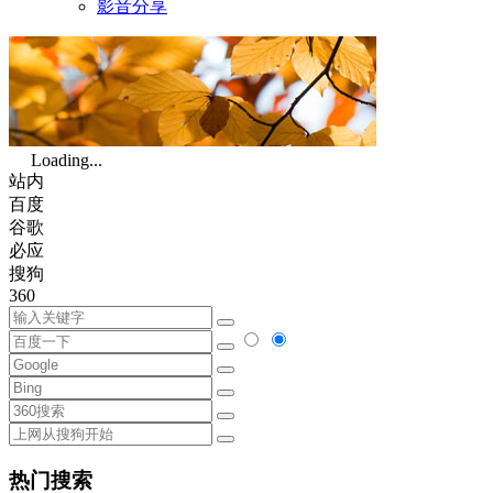
影音分享
Loading...
站内
百度
谷歌
必应
搜狗
360
热门搜索