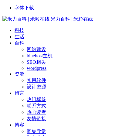
字体下载
米力百科 | 米粒在线
科技
生活
百科
网站建设
bluehost主机
SEO相关
wordpress
资源
实用软件
设计资源
留言
热门标签
联系方式
热心读者
友情链接
博客
图集欣赏