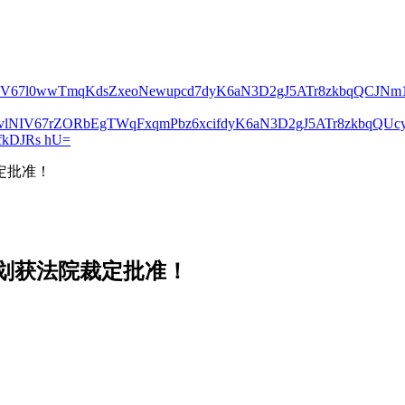
lNIV67l0wwTmqKdsZxeoNewupcd7dyK6aN3D2gJ5ATr8zkbqQCJN
2vlNIV67rZORbEgTWqFxqmPbz6xcifdyK6aN3D2gJ5ATr8zkbqQ
kDJRs hU=
定批准！
计划获法院裁定批准！