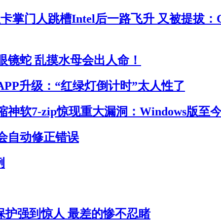
卡掌门人跳槽Intel后一路飞升 又被提拔：
眼镜蛇 乱摸水母会出人命！
APP升级：“红绿灯倒计时”太人性了
神软7-zip惊现重大漏洞：Windows版至
会自动修正错误
例
员保护强到惊人 最差的惨不忍睹