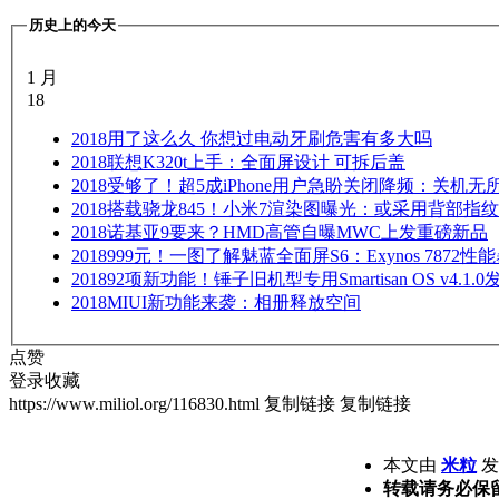
历史上的今天
1 月
18
2018
用了这么久 你想过电动牙刷危害有多大吗
2018
联想K320t上手：全面屏设计 可拆后盖
2018
受够了！超5成iPhone用户急盼关闭降频：关机无
2018
搭载骁龙845！小米7渲染图曝光：或采用背部指纹
2018
诺基亚9要来？HMD高管自曝MWC上发重磅新品
2018
999元！一图了解魅蓝全面屏S6：Exynos 7872性
2018
92项新功能！锤子旧机型专用Smartisan OS v4.1.0
2018
MIUI新功能来袭：相册释放空间
点赞
登录收藏
https://www.miliol.org/116830.html
复制链接
复制链接
本文由
米粒
发表
转载请务必保