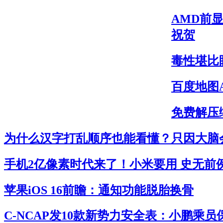
AMD前显
祝贺
毒性堪比
百度地图
免费解压缩
为什么汉字打乱顺序也能看懂？只因大脑
手机2亿像素时代来了！小米要用 史无前
苹果iOS 16前瞻：通知功能脱胎换骨
C-NCAP发10款新势力安全表：小鹏乘