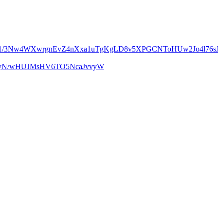
m1/3Nw4WXwrgnEvZ4nXxa1uTgKgLD8v5XPGCNToHUw2Jo4l76sJ
UcyN/wHUJMsHV6TO5NcaJvvyW