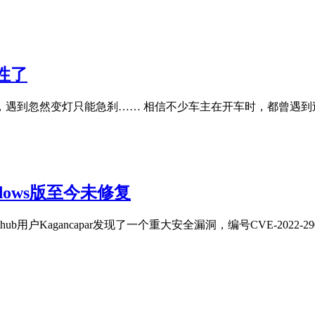
性了
遇到忽然变灯只能急刹…… 相信不少车主在开车时，都曾遇到
dows版至今未修复
户Kagancapar发现了一个重大安全漏洞，编号CVE-2022-2907