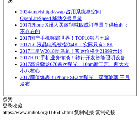
26
2024
/tmp/lshttpd/swap 占用系统盘空间
OpenLiteSpeed 移动交换目录
2017
iPhone X没人买致削减四成订单量？供应商：
不存在的
2017
国产手机称霸世界！TOP10独占七席
2017
LG液晶电视被指伪4K：实际只有2.8K
2017
三星W2018闹乌龙！实际价格为21999元起
2017
HTC手机业务惨淡！转行开发智能照明设备
2017
高通骁龙670首次曝光：10nm新工艺、两大六
小八核心
2017
颜值爆表！iPhone SE2大曝光：双面玻璃 三月
发布
点赞
登录收藏
https://www.miliol.org/114645.html
复制链接
复制链接