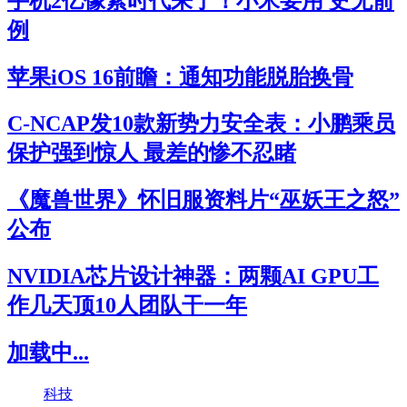
手机2亿像素时代来了！小米要用 史无前
例
苹果iOS 16前瞻：通知功能脱胎换骨
C-NCAP发10款新势力安全表：小鹏乘员
保护强到惊人 最差的惨不忍睹
《魔兽世界》怀旧服资料片“巫妖王之怒”
公布
NVIDIA芯片设计神器：两颗AI GPU工
作几天顶10人团队干一年
加载中...
科技