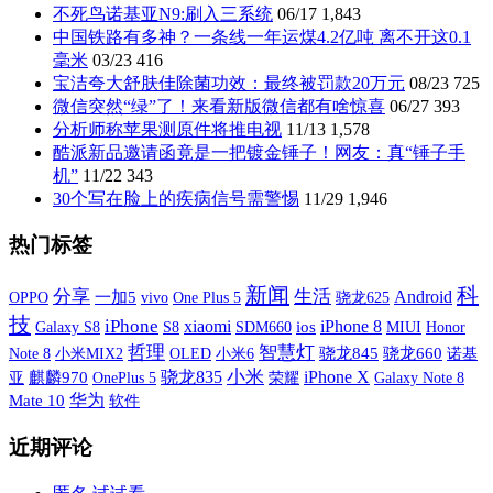
不死鸟诺基亚N9:刷入三系统
06/17
1,843
中国铁路有多神？一条线一年运煤4.2亿吨 离不开这0.1
毫米
03/23
416
宝洁夸大舒肤佳除菌功效：最终被罚款20万元
08/23
725
微信突然“绿”了！来看新版微信都有啥惊喜
06/27
393
分析师称苹果测原件将推电视
11/13
1,578
酷派新品邀请函竟是一把镀金锤子！网友：真“锤子手
机”
11/22
343
30个写在脸上的疾病信号需警惕
11/29
1,946
热门标签
新闻
科
分享
生活
Android
OPPO
一加5
vivo
One Plus 5
骁龙625
技
iPhone
xiaomi
iPhone 8
Galaxy S8
S8
SDM660
ios
MIUI
Honor
哲理
智慧灯
小米MIX2
OLED
小米6
骁龙845
骁龙660
诺基
Note 8
小米
iPhone X
骁龙835
亚
麒麟970
OnePlus 5
荣耀
Galaxy Note 8
华为
Mate 10
软件
近期评论