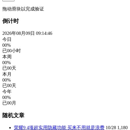
拖动滑块以完成验证
倒计时
2026年08月09日 09:14:46
今日
00%
已
00
小时
本周
00%
已
00
天
本月
00%
已
00
天
今年
00%
已
00
月
随机文章
荣耀9 4项超实用隐藏功能 买来不用就是浪费
10/28
1,180