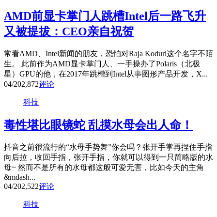
AMD前显卡掌门人跳槽Intel后一路飞升
又被提拔：CEO亲自祝贺
常看AMD、Intel新闻的朋友，恐怕对Raja Koduri这个名字不陌
生。 此前作为AMD显卡掌门人、一手操办了Polaris（北极
星）GPU的他，在2017年跳槽到Intel从事图形产品开发，X...
04/20
2,872
评论
科技
毒性堪比眼镜蛇 乱摸水母会出人命！
抖音之前很流行的“水母手势舞”你会吗？张开手掌再捏住手指
向后拉，收回手指，张开手指，你就可以得到一只简略版的水
母~ 然而不是所有的水母都这般可爱无害，比如今天的主角
&mdash...
04/20
2,522
评论
科技