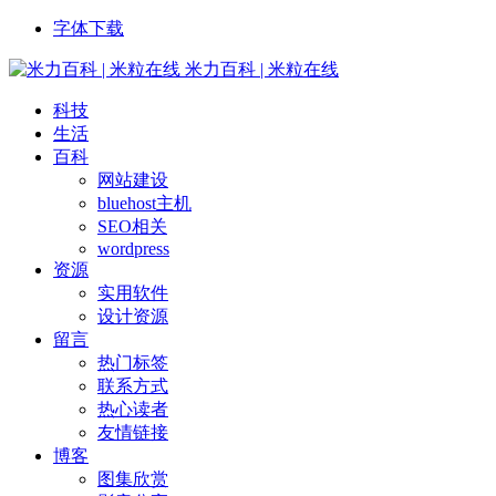
字体下载
米力百科 | 米粒在线
科技
生活
百科
网站建设
bluehost主机
SEO相关
wordpress
资源
实用软件
设计资源
留言
热门标签
联系方式
热心读者
友情链接
博客
图集欣赏