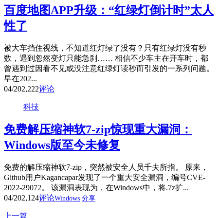
百度地图APP升级：“红绿灯倒计时”太人
性了
被大车挡住视线，不知道红灯绿了没有？只有红绿灯没有秒
数，遇到忽然变灯只能急刹…… 相信不少车主在开车时，都
曾遇到过因看不见或没注意红绿灯读秒而引发的一系列问题。
早在202...
04/20
2,222
评论
科技
免费解压缩神软7-zip惊现重大漏洞：
Windows版至今未修复
免费的解压缩神软7-zip，突然被安全人员千夫所指。 原来，
Github用户Kagancapar发现了一个重大安全漏洞，编号CVE-
2022-29072。 该漏洞表现为，在Windows中，将.7z扩...
04/20
2,124
评论
Windows
分享
上一篇