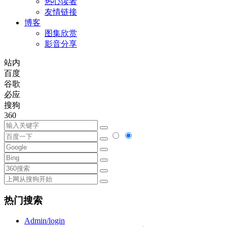
热心读者
友情链接
博客
图集欣赏
影音分享
站内
百度
谷歌
必应
搜狗
360
热门搜索
Admin/login