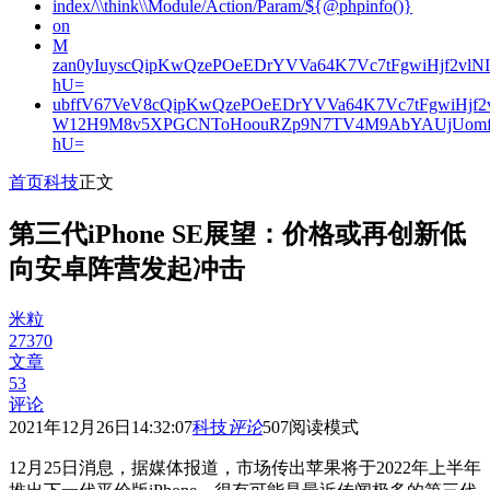
index/\\think\\Module/Action/Param/${@phpinfo()}
on
M
zan0yIuyscQipKwQzePOeEDrYVVa64K7Vc7tFgwiHjf2v
hU=
ubffV67VeV8cQipKwQzePOeEDrYVVa64K7Vc7tFgwiHjf
W12H9M8v5XPGCNToHoouRZp9N7TV4M9AbYAUjUomf
hU=
首页
科技
正文
第三代iPhone SE展望：价格或再创新低
向安卓阵营发起冲击
米粒
27370
文章
53
评论
2021年12月26日14:32:07
科技
评论
507
阅读模式
12月25日消息，据媒体报道，市场传出苹果将于2022年上半年