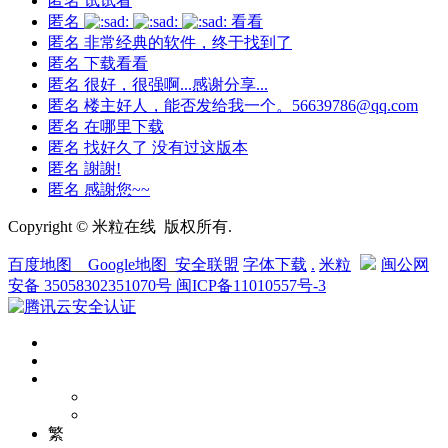
匿名
试试看
匿名
看看
匿名
非常经典的软件，终于找到了
匿名
下载看看
匿名
很好，很强啊...感谢分享...
匿名
楼主好人，能否发给我一个。56639786@qq.com
匿名
在哪里下载
匿名
找好久了 没有过这版本
匿名
謝謝!
匿名
感謝您~~
Copyright © 米粒在线 版权所有.
百度地图
__
Google地图
_
安全联盟
字体下载
.
米粒
闽公网
安备 35058302351070号
闽ICP备11010557号-3
繁