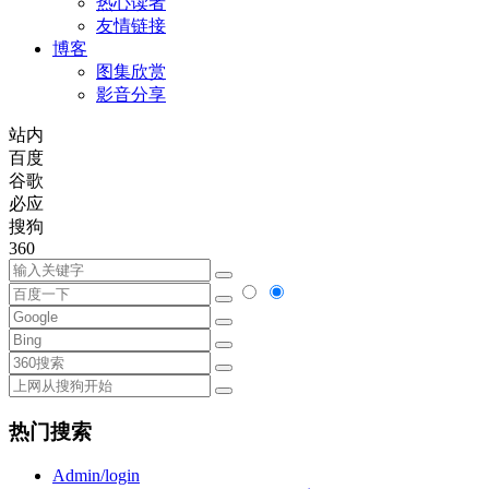
热心读者
友情链接
博客
图集欣赏
影音分享
站内
百度
谷歌
必应
搜狗
360
热门搜索
Admin/login