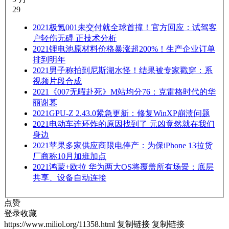
29
2021
极氪001未交付就全球首撞！官方回应：试驾客
户轻伤无碍 正技术分析
2021
锂电池原材料价格暴涨超200%！生产企业订单
排到明年
2021
男子称拍到尼斯湖水怪！结果被专家戳穿：系
视频片段合成
2021
《007无暇赴死》M站均分76：克雷格时代的华
丽谢幕
2021
GPU-Z 2.43.0紧急更新：修复WinXP崩溃问题
2021
电动车连环炸的原因找到了 元凶竟然就在我们
身边
2021
苹果多家供应商限电停产：为保iPhone 13拉货
厂商称10月加班加点
2021
鸿蒙+欧拉 华为两大OS将覆盖所有场景：底层
共享、设备自动连接
点赞
登录收藏
https://www.miliol.org/11358.html
复制链接
复制链接