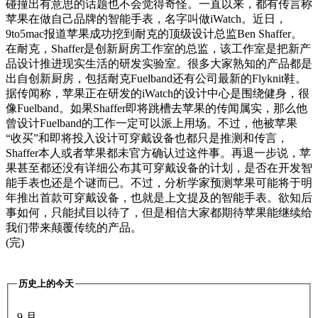
碰撞出有意思的话题也不会觉得奇怪。一直以来，都有传言称
苹果在做自己品牌的智能手表，名字叫做iWatch。近日，
9to5mac报道苹果成功挖到耐克的顶级设计总监Ben Shaffer。
在耐克，Shaffer是创新厨房工作室的总监，该工作室是把新产
品设计推进现实生活的研发实验室。很多大家熟知的产品都是
出自创新厨房，包括耐克Fuelband还有公司最新的Flyknit鞋。
据传闻称，苹果正在研发的iWatch的设计中心是围绕健身，很
像Fuelband。如果Shaffer即将跳槽去苹果的传闻属实，那么他
曾设计Fuelband的工作一定可以派上用场。不过，他被苹果
“收买”和即将投入设计可穿戴设备也都只是推测和传言，
Shaffer本人或者苹果都未官方确认过这件事。再退一步说，苹
果甚至都还没有详细公布其可穿戴设备的计划，是否在开发智
能手表也还是个谜而已。不过，分析学家预测苹果可能将于明
年推出首款可穿戴设备，也就是上文提及的智能手表。欲知后
事如何，只能拭目以待了，但是相信大家都期待苹果能继续给
我们带来颠覆传统的产品。
(完)
历史上的今天
9 月