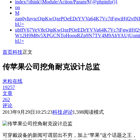
index/\\think\\Module/Action/Param/${@phpinfo()}
on
M
zan0yIuyscQipKwQzePOeEDrYVVa64K7Vc7tFgwiHjf2v
hU=
ubffV67VeV8cQipKwQzePOeEDrYVVa64K7Vc7tFgwiHjf
W12H9M8v5XPGCNToHoouRZp9N7TV4M9AbYAUjUomf
hU=
首页
科技
正文
传苹果公司挖角耐克设计总监
米粒在线
19257
文章
262
评论
2013年9月29日10:25:23
科技
评论
1,598
阅读模式
可穿戴设备的新闻可谓层出不穷，加上“苹果”这个话题之王，