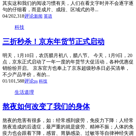
其实这和我们的阅读习惯有关，人们在看文字时并不会逐字逐
句的仔细看，而是成片、成段、区域式的寻...
04/20
2,318
评论
新闻
英语
科技
三折秒杀！京东年货节正式启动
明天，1月10日，农历腊月初八，腊八节。 今天，1月9日，20
点，京东正式启动了一年一度的年货节大促活动，各种优惠促
销纷纷开启。 京东官方也奉上了京东超级秒杀日必买清单，
不少产品半价，有的...
01/10
1,588
评论
ps
科技
生活道理
熬夜如何改变了我们的身体
熬夜的危害有很多，如：经常感到疲劳，免疫力下降：人经常
熬夜造成的后遗症，最严重的就是疲劳、精神不振；人体的免
疫力也会跟着下降，感冒、胃肠感染、过敏等等自律神经失调