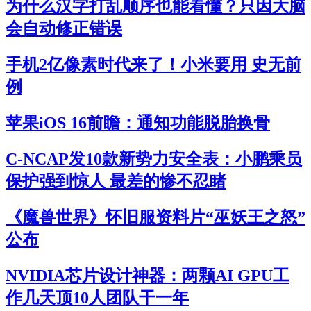
为什么汉字打乱顺序也能看懂？只因大脑
会自动修正错误
手机2亿像素时代来了！小米要用 史无前
例
苹果iOS 16前瞻：通知功能脱胎换骨
C-NCAP发10款新势力安全表：小鹏乘员
保护强到惊人 最差的惨不忍睹
《魔兽世界》怀旧服资料片“巫妖王之怒”
公布
NVIDIA芯片设计神器：两颗AI GPU工
作几天顶10人团队干一年