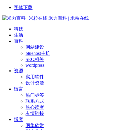
字体下载
米力百科 | 米粒在线
科技
生活
百科
网站建设
bluehost主机
SEO相关
wordpress
资源
实用软件
设计资源
留言
热门标签
联系方式
热心读者
友情链接
博客
图集欣赏