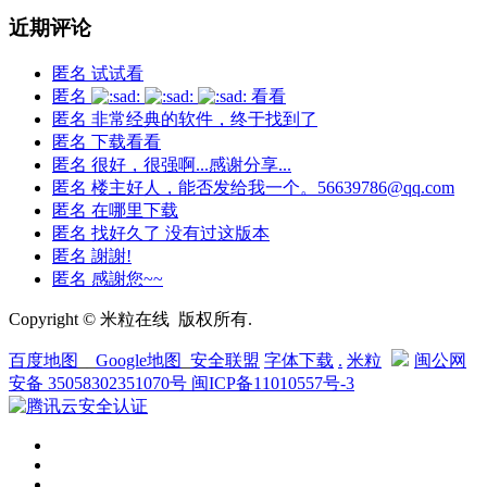
近期评论
匿名
试试看
匿名
看看
匿名
非常经典的软件，终于找到了
匿名
下载看看
匿名
很好，很强啊...感谢分享...
匿名
楼主好人，能否发给我一个。56639786@qq.com
匿名
在哪里下载
匿名
找好久了 没有过这版本
匿名
謝謝!
匿名
感謝您~~
Copyright © 米粒在线 版权所有.
百度地图
__
Google地图
_
安全联盟
字体下载
.
米粒
闽公网
安备 35058302351070号
闽ICP备11010557号-3