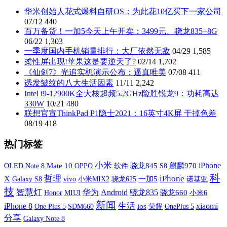
华米创始人花式爆料自研OS：为此花10亿买下一家公司
07/12
440
百万备货！一加5今天上午开卖：3499元、骁龙835+8G
06/22
1,303
一季度国内手机销量排行：大厂依然无敌
04/29
1,585
柔性屏出现!苹果这是要逆天了?
02/14
1,702
《仙剑7》光追实机演示公布：逼真唯美
07/08
411
诱发皱纹的八大生活因素
11/11
2,242
Intel i9-12900K全大核超频5.2GHz险胜锐龙9：功耗高达
330W
10/21
480
联想官宣ThinkPad P1隐士2021：16英寸4K屏 干掉色差
08/19
418
热门标签
小米
iPhone
OLED
Mate 10
OPPO
软件
骁龙845
S8
麒麟970
Note 8
科
X
哲理
iPhone
Galaxy S8
vivo
小米MIX2
一加5
诺基亚
骁龙625
技
智慧灯
华为
Android
骁龙835
MIUI
骁龙660
小米6
Honor
新闻
生活
xiaomi
iPhone 8
One Plus 5
SDM660
ios
荣耀
OnePlus 5
分享
Galaxy Note 8