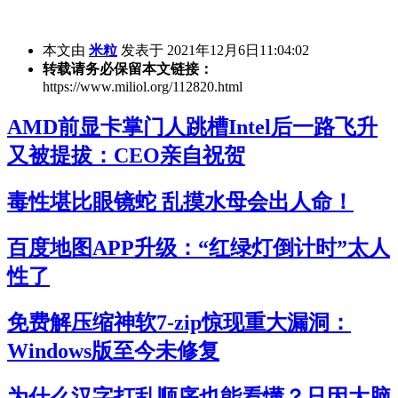
本文由
米粒
发表于 2021年12月6日11:04:02
转载请务必保留本文链接：
https://www.miliol.org/112820.html
AMD前显卡掌门人跳槽Intel后一路飞升
又被提拔：CEO亲自祝贺
毒性堪比眼镜蛇 乱摸水母会出人命！
百度地图APP升级：“红绿灯倒计时”太人
性了
免费解压缩神软7-zip惊现重大漏洞：
Windows版至今未修复
为什么汉字打乱顺序也能看懂？只因大脑