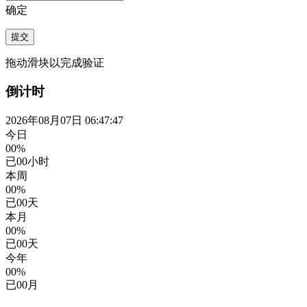
确定
提交
拖动滑块以完成验证
倒计时
2026年08月07日 06:47:48
今日
00%
已
00
小时
本周
00%
已
00
天
本月
00%
已
00
天
今年
00%
已
00
月