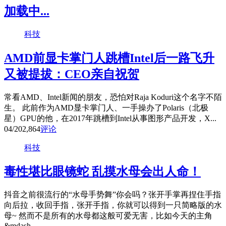
加载中...
科技
AMD前显卡掌门人跳槽Intel后一路飞升
又被提拔：CEO亲自祝贺
常看AMD、Intel新闻的朋友，恐怕对Raja Koduri这个名字不陌
生。 此前作为AMD显卡掌门人、一手操办了Polaris（北极
星）GPU的他，在2017年跳槽到Intel从事图形产品开发，X...
04/20
2,864
评论
科技
毒性堪比眼镜蛇 乱摸水母会出人命！
抖音之前很流行的“水母手势舞”你会吗？张开手掌再捏住手指
向后拉，收回手指，张开手指，你就可以得到一只简略版的水
母~ 然而不是所有的水母都这般可爱无害，比如今天的主角
&mdash...