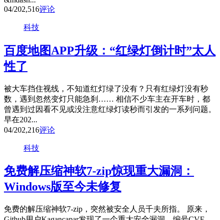
04/20
2,516
评论
科技
百度地图APP升级：“红绿灯倒计时”太人
性了
被大车挡住视线，不知道红灯绿了没有？只有红绿灯没有秒
数，遇到忽然变灯只能急刹…… 相信不少车主在开车时，都
曾遇到过因看不见或没注意红绿灯读秒而引发的一系列问题。
早在202...
04/20
2,216
评论
科技
免费解压缩神软7-zip惊现重大漏洞：
Windows版至今未修复
免费的解压缩神软7-zip，突然被安全人员千夫所指。 原来，
Github用户Kagancapar发现了一个重大安全漏洞，编号CVE-