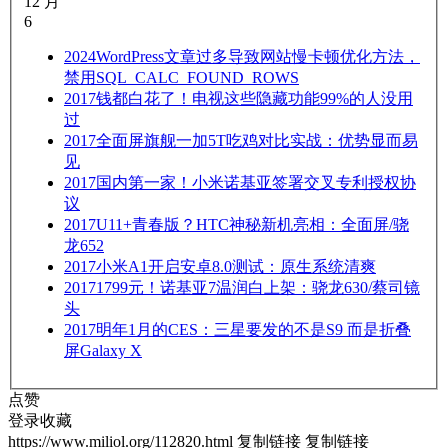
12 月
6
2024
WordPress文章过多导致网站慢卡顿优化方法，
禁用SQL_CALC_FOUND_ROWS
2017
钱都白花了！电视这些隐藏功能99%的人没用
过
2017
全面屏旗舰一加5T吃鸡对比实战：优势显而易
见
2017
国内第一家！小米诺基亚签署交叉专利授权协
议
2017
U11+青春版？HTC神秘新机亮相：全面屏/骁
龙652
2017
小米A1开启安卓8.0测试：原生系统清爽
2017
1799元！诺基亚7温润白上架：骁龙630/蔡司镜
头
2017
明年1月的CES：三星要发的不是S9 而是折叠
屏Galaxy X
点赞
登录收藏
https://www.miliol.org/112820.html
复制链接
复制链接