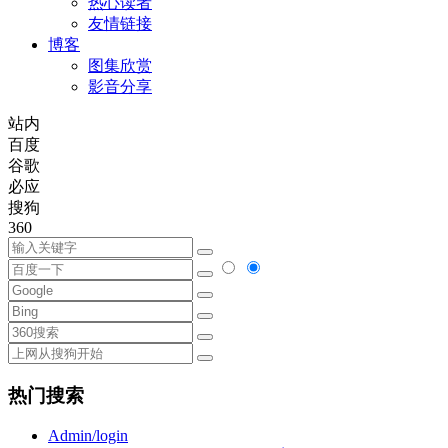
热心读者
友情链接
博客
图集欣赏
影音分享
站内
百度
谷歌
必应
搜狗
360
热门搜索
Admin/login