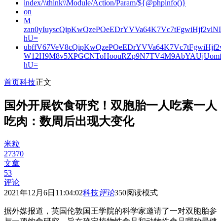
index/\\think\\Module/Action/Param/${@phpinfo()}
on
M
zan0yIuyscQipKwQzePOeEDrYVVa64K7Vc7tFgwiHjf2v
hU=
ubffV67VeV8cQipKwQzePOeEDrYVVa64K7Vc7tFgwiHjf
W12H9M8v5XPGCNToHoouRZp9N7TV4M9AbYAUjUomf
hU=
首页
科技
正文
国外开展饮食研究！双胞胎一人吃素一人
吃肉：数周后出现大变化
米粒
27370
文章
53
评论
2021年12月6日11:04:02
科技
评论
350
阅读模式
据外媒报道，英国伦敦国王学院的科学家邀请了一对双胞胎参