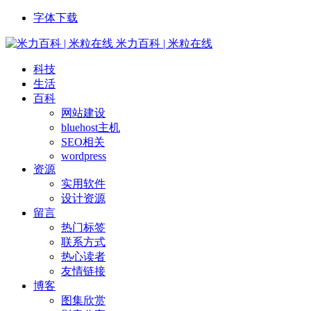
字体下载
米力百科 | 米粒在线
科技
生活
百科
网站建设
bluehost主机
SEO相关
wordpress
资源
实用软件
设计资源
留言
热门标签
联系方式
热心读者
友情链接
博客
图集欣赏