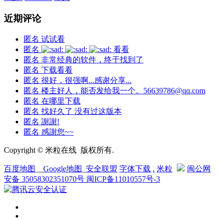
近期评论
匿名
试试看
匿名
看看
匿名
非常经典的软件，终于找到了
匿名
下载看看
匿名
很好，很强啊...感谢分享...
匿名
楼主好人，能否发给我一个。56639786@qq.com
匿名
在哪里下载
匿名
找好久了 没有过这版本
匿名
謝謝!
匿名
感謝您~~
Copyright © 米粒在线 版权所有.
百度地图
__
Google地图
_
安全联盟
字体下载
.
米粒
闽公网
安备 35058302351070号
闽ICP备11010557号-3