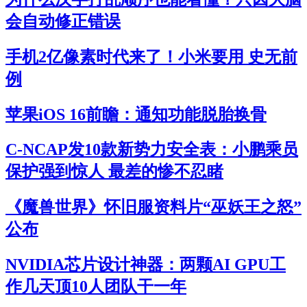
会自动修正错误
手机2亿像素时代来了！小米要用 史无前
例
苹果iOS 16前瞻：通知功能脱胎换骨
C-NCAP发10款新势力安全表：小鹏乘员
保护强到惊人 最差的惨不忍睹
《魔兽世界》怀旧服资料片“巫妖王之怒”
公布
NVIDIA芯片设计神器：两颗AI GPU工
作几天顶10人团队干一年