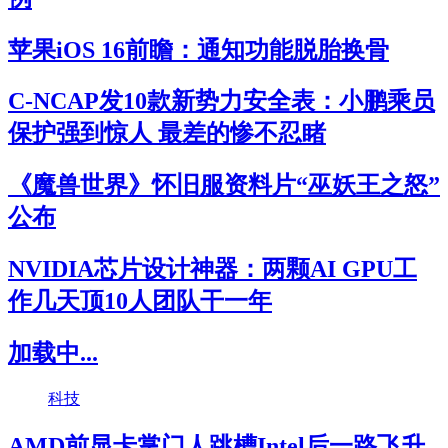
苹果iOS 16前瞻：通知功能脱胎换骨
C-NCAP发10款新势力安全表：小鹏乘员
保护强到惊人 最差的惨不忍睹
《魔兽世界》怀旧服资料片“巫妖王之怒”
公布
NVIDIA芯片设计神器：两颗AI GPU工
作几天顶10人团队干一年
加载中...
科技
AMD前显卡掌门人跳槽Intel后一路飞升