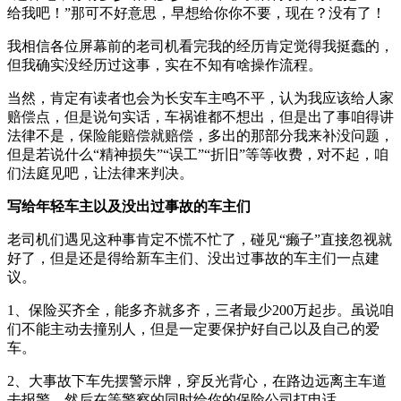
给我吧！”那可不好意思，早想给你你不要，现在？没有了！
我相信各位屏幕前的老司机看完我的经历肯定觉得我挺蠢的，
但我确实没经历过这事，实在不知有啥操作流程。
当然，肯定有读者也会为长安车主鸣不平，认为我应该给人家
赔偿点，但是说句实话，车祸谁都不想出，但是出了事咱得讲
法律不是，保险能赔偿就赔偿，多出的那部分我来补没问题，
但是若说什么“精神损失”“误工”“折旧”等等收费，对不起，咱
们法庭见吧，让法律来判决。
写给年轻车主以及没出过事故的车主们
老司机们遇见这种事肯定不慌不忙了，碰见“癞子”直接忽视就
好了，但是还是得给新车主们、没出过事故的车主们一点建
议。
1、保险买齐全，能多齐就多齐，三者最少200万起步。虽说咱
们不能主动去撞别人，但是一定要保护好自己以及自己的爱
车。
2、大事故下车先摆警示牌，穿反光背心，在路边远离主车道
去报警，然后在等警察的同时给你的保险公司打电话。