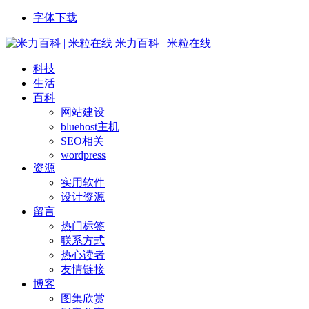
字体下载
米力百科 | 米粒在线
科技
生活
百科
网站建设
bluehost主机
SEO相关
wordpress
资源
实用软件
设计资源
留言
热门标签
联系方式
热心读者
友情链接
博客
图集欣赏