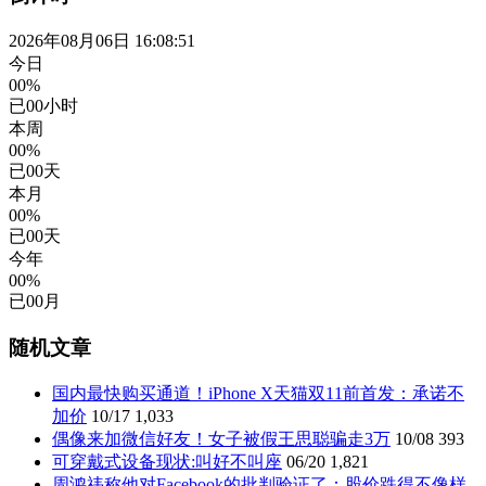
2026年08月06日 16:08:51
今日
00%
已
00
小时
本周
00%
已
00
天
本月
00%
已
00
天
今年
00%
已
00
月
随机文章
国内最快购买通道！iPhone X天猫双11前首发：承诺不
加价
10/17
1,033
偶像来加微信好友！女子被假王思聪骗走3万
10/08
393
可穿戴式设备现状:叫好不叫座
06/20
1,821
周鸿祎称他对Facebook的批判验证了：股价跌得不像样