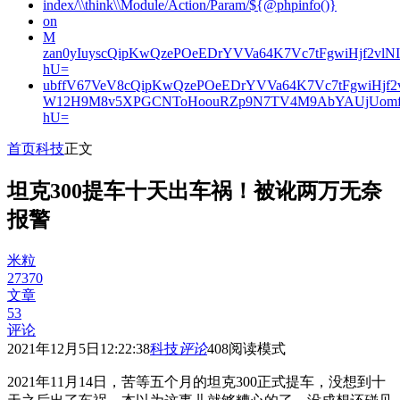
index/\\think\\Module/Action/Param/${@phpinfo()}
on
M
zan0yIuyscQipKwQzePOeEDrYVVa64K7Vc7tFgwiHjf2v
hU=
ubffV67VeV8cQipKwQzePOeEDrYVVa64K7Vc7tFgwiHjf
W12H9M8v5XPGCNToHoouRZp9N7TV4M9AbYAUjUomf
hU=
首页
科技
正文
坦克300提车十天出车祸！被讹两万无奈
报警
米粒
27370
文章
53
评论
2021年12月5日12:22:38
科技
评论
408
阅读模式
2021年11月14日，苦等五个月的坦克300正式提车，没想到十