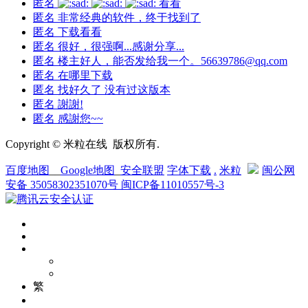
匿名
看看
匿名
非常经典的软件，终于找到了
匿名
下载看看
匿名
很好，很强啊...感谢分享...
匿名
楼主好人，能否发给我一个。56639786@qq.com
匿名
在哪里下载
匿名
找好久了 没有过这版本
匿名
謝謝!
匿名
感謝您~~
Copyright © 米粒在线 版权所有.
百度地图
__
Google地图
_
安全联盟
字体下载
.
米粒
闽公网
安备 35058302351070号
闽ICP备11010557号-3
繁