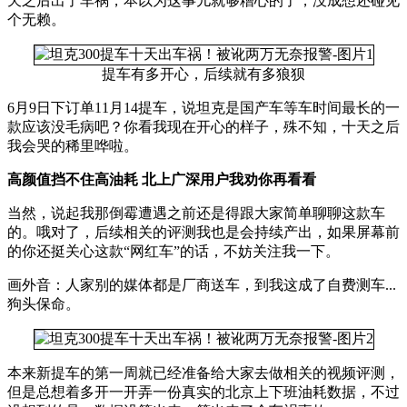
天之后出了车祸，本以为这事儿就够糟心的了，没成想还碰见
个无赖。
提车有多开心，后续就有多狼狈
6月9日下订单11月14提车，说坦克是国产车等车时间最长的一
款应该没毛病吧？你看我现在开心的样子，殊不知，十天之后
我会哭的稀里哗啦。
高颜值挡不住高油耗 北上广深用户我劝你再看看
当然，说起我那倒霉遭遇之前还是得跟大家简单聊聊这款车
的。哦对了，后续相关的评测我也是会持续产出，如果屏幕前
的你还挺关心这款“网红车”的话，不妨关注我一下。
画外音：人家别的媒体都是厂商送车，到我这成了自费测车...
狗头保命。
本来新提车的第一周就已经准备给大家去做相关的视频评测，
但是总想着多开一开弄一份真实的北京上下班油耗数据，不过