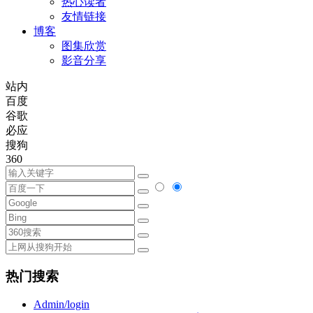
热心读者
友情链接
博客
图集欣赏
影音分享
站内
百度
谷歌
必应
搜狗
360
热门搜索
Admin/login