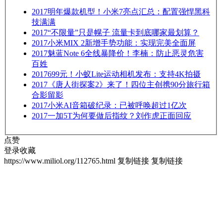
2017
明年爆款机型！小米7亮点汇总：配置强悍黑科
技满满
2017
“不限量”只是幌子 流量卡到底哪家最划算？
2017
小米MIX 2新增手势功能：实现完美全面屏
2017
魅蓝Note 6全线暴降价！李楠：防止恶灵危害
百姓
2017
699元！小蚁Lite运动相机发布：支持4K拍摄
2017
《唐人街探案2》来了！四位主创携90分旅行箱
合影留影
2017
小米AI音箱破纪录：已被呼唤超过1亿次
2017
一加5T为何要做后指纹？刘作虎正面回应
点赞
登录收藏
https://www.miliol.org/112765.html
复制链接
复制链接