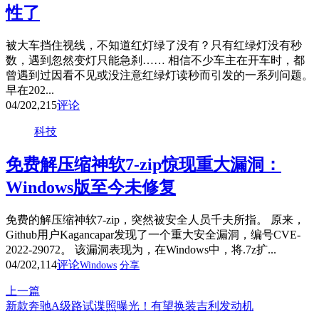
性了
被大车挡住视线，不知道红灯绿了没有？只有红绿灯没有秒
数，遇到忽然变灯只能急刹…… 相信不少车主在开车时，都
曾遇到过因看不见或没注意红绿灯读秒而引发的一系列问题。
早在202...
04/20
2,215
评论
科技
免费解压缩神软7-zip惊现重大漏洞：
Windows版至今未修复
免费的解压缩神软7-zip，突然被安全人员千夫所指。 原来，
Github用户Kagancapar发现了一个重大安全漏洞，编号CVE-
2022-29072。 该漏洞表现为，在Windows中，将.7z扩...
04/20
2,114
评论
Windows
分享
上一篇
新款奔驰A级路试谍照曝光！有望换装吉利发动机