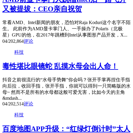
又被提拔：CEO亲自祝贺
常看AMD、Intel新闻的朋友，恐怕对Raja Koduri这个名字不陌
生。 此前作为AMD显卡掌门人、一手操办了Polaris（北极
星）GPU的他，在2017年跳槽到Intel从事图形产品开发，X...
04/20
2,864
评论
科技
毒性堪比眼镜蛇 乱摸水母会出人命！
抖音之前很流行的“水母手势舞”你会吗？张开手掌再捏住手指
向后拉，收回手指，张开手指，你就可以得到一只简略版的水
母~ 然而不是所有的水母都这般可爱无害，比如今天的主角
&mdash...
04/20
2,514
评论
科技
百度地图APP升级：“红绿灯倒计时”太人