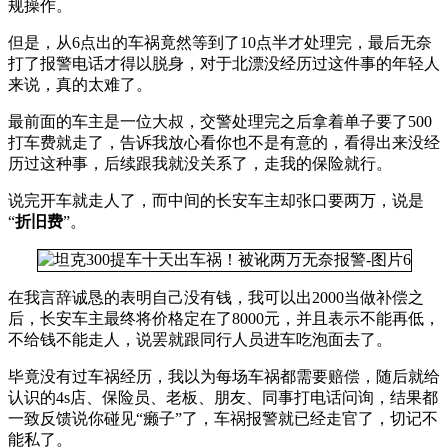
规操作。
但是，从6点出的车祸竟然等到了10点半才处理完，最后无奈
打了报警电话才得以脱身，对于北漂没经历过这件事的年轻人
来说，真的太难了。
最前面的车主是一位大叔，交警处理完之后拿着单子要了500
打车费就走了，告诉我放心看你也不是有意的，看得出来没经
历过这种事，后续跟我就没关系了，走我的保险就行。
说完开车就走人了，而中间的长安车主却张口要两万，说是
“
折旧费
”。
在我言辞诚恳的表明自己没有钱，我可以出2000当做补偿之
后，长安车主最终将价格定在了8000元，并且表示不能再低，
不给钱不能走人，说罢就跟同行人员进车吃泡面去了。
毕竟没有过车祸经历，我以为每场车祸都需要赔偿，随后就给
认识的4s店、保险员、老板、朋友、同事打电话问询，结果都
一致反馈说你碰见“癞子”了，车祸报警就已经走官了，切记不
能私了。