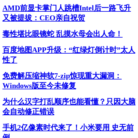
AMD前显卡掌门人跳槽Intel后一路飞升
又被提拔：CEO亲自祝贺
毒性堪比眼镜蛇 乱摸水母会出人命！
百度地图APP升级：“红绿灯倒计时”太人
性了
免费解压缩神软7-zip惊现重大漏洞：
Windows版至今未修复
为什么汉字打乱顺序也能看懂？只因大脑
会自动修正错误
手机2亿像素时代来了！小米要用 史无前
例