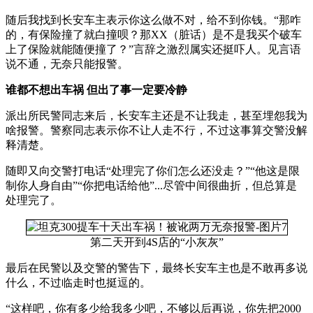
随后我找到长安车主表示你这么做不对，给不到你钱。“那咋
的，有保险撞了就白撞呗？那XX（脏话）是不是我买个破车
上了保险就能随便撞了？”言辞之激烈属实还挺吓人。见言语
说不通，无奈只能报警。
谁都不想出车祸 但出了事一定要冷静
派出所民警同志来后，长安车主还是不让我走，甚至埋怨我为
啥报警。警察同志表示你不让人走不行，不过这事算交警没解
释清楚。
随即又向交警打电话“处理完了你们怎么还没走？”“他这是限
制你人身自由”“你把电话给他”...尽管中间很曲折，但总算是
处理完了。
第二天开到4S店的“小灰灰”
最后在民警以及交警的警告下，最终长安车主也是不敢再多说
什么，不过临走时也挺逗的。
“这样吧，你有多少给我多少吧，不够以后再说，你先把2000