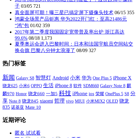
子
03/05
721
真全面屏可期！曝三星已搞定屏下摄像头技术
06/15
355
鸿蒙全场景产品钜惠 华为2022开门红：至高21486元
“鸿”包
01/02
359
2017年第二季度我国固定宽带普及率出炉 浙江高达
99.6%
08/18
1,173
夏季奥运会进入巴黎时间：日本和法国宇航员空间站交
换会旗 巴黎八分钟太浪漫了
08/09
327
热门标签
新闻
智慧灯
小米
iPhone X
Android
华为
Galaxy S8
One Plus 5
生活
iPhone 8
小米6
OPPO
软件
SDM660
Galaxy Note 8
麒
骁龙625
科技
iPhone
分
麟970
骁龙660
一加5
ios
荣耀
OnePlus 5
S8
Honor
享
xiaomi
哲理
骁龙
骁龙845
vivo
MIUI
小米MIX2
OLED
Note 8
835
诺基亚
Mate 10
近期评论
匿名
试试看